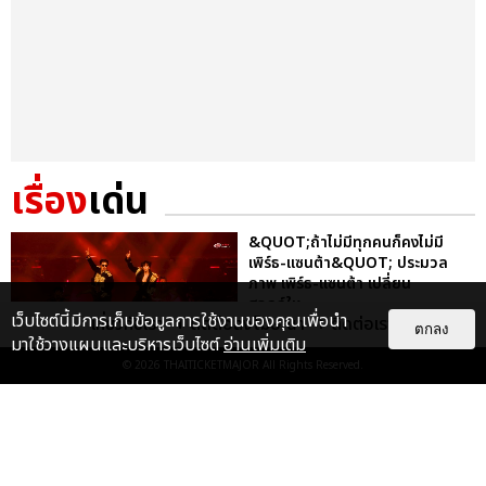
เรื่อง
เด่น
&QUOT;ถ้าไม่มีทุกคนก็คงไม่มี
เพิร์ธ-แซนต้า&QUOT; ประมวล
ภาพ เพิร์ธ-แซนต้า เปลี่ยน
ฮอลล์ให...
เว็บไซต์นี้มีการเก็บข้อมูลการใช้งานของคุณเพื่อนำ
เกี่ยวกับเรา
ติดต่อลงโฆษณา
ติดต่อเรา
ตกลง
EXCLUSIVE
: 34
มาใช้วางแผนและบริหารเว็บไซต์
อ่านเพิ่มเติม
© 2026
THAITICKETMAJOR
All Rights Reserved.
ไม่ว่าจะวันนี้หรือวันไหน ก็จะยังภูมิใจ
ในตัว &QUOT;แจบอม&QUOT;
เหมือนเดิม! ประมวลภาพ JA...
EXCLUSIVE
: 28