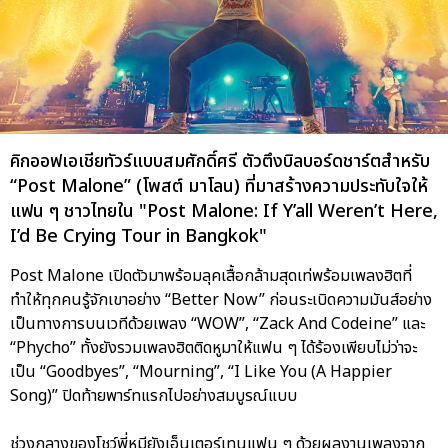
คิกออฟเอเชียทัวร์แบบสมศักดิ์ศรี ตัวตึงบิลบอร์ดชาร์ตสำหรับ
“Post Malone” (โพสต์ มาโลน) ที่มาสร้างความประทับใจให้
แฟน ๆ ชาวไทยใน "Post Malone: If Y’all Weren’t Here,
I’d Be Crying Tour in Bangkok"
Post Malone เปิดตัวมาพร้อมลุคเสื้อกล้ามสุดเท่พร้อมเพลงฮิตที่
ทำให้ทุกคนรู้จักเขาอย่าง “Better Now” ก่อนระเบิดความมันส์อย่าง
เป็นทางการบนเวทีด้วยเพลง “WOW”, “Zack And Codeine” และ
“Phycho” ทั้งยังรวมเพลงฮิตติดหูมาให้แฟน ๆ ได้ร้องเพียบไม่ว่าจะ
เป็น “Goodbyes”, “Mourning”, “I Like You (A Happier
Song)” ปิดท้ายพาร์ทแรกไปอย่างสมบูรณ์แบบ
ช่วงกลางของโชว์พี่หมียังเอ็นเตอร์เทนแฟน ๆ ด้วยผลงานเพลงจาก