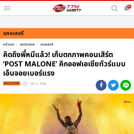
N
แกลเลอรี
หน้าแรก
exclusive
แกลเลอรี
คิดถึงพี่หมีแล้ว! เก็บตกภาพคอนเสิร์ต
‘POST MALONE’ คิกออฟเอเชียทัวร์แบบ
เอ็นจอยเบอร์แรง
EXCLUSIVE
: 18 ก.ย. 2566