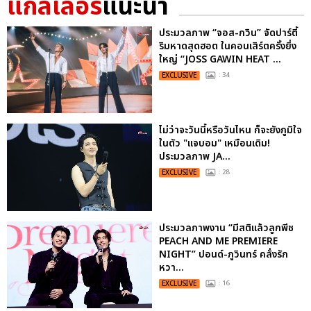
แกลเลอรี
แนะนำ
ประมวลภาพ “จอส-กวิน” จัดปาร์ตี้
ริมหาดสุดฮอต ในคอนเสิร์ตครั้งยิ่ง
ใหญ่ “JOSS GAWIN HEAT ...
EXCLUSIVE
: 34
ไม่ว่าจะวันนี้หรือวันไหน ก็จะยังภูมิใจ
ในตัว "แจบอม" เหมือนเดิม!
ประมวลภาพ JA...
EXCLUSIVE
: 28
ประมวลภาพงาน “มีสติแล้วลูกพีช
PEACH AND ME PREMIERE
NIGHT” ปอนด์-ภูวินทร์ คลั่งรัก
หวา...
EXCLUSIVE
: 16