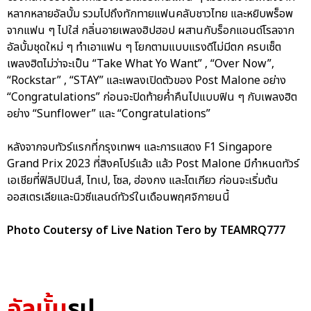
หลากหลายอัลบั้ม รวมไปถึงทักทายแฟนคลับชาวไทย และหยิบพร็อพ
จากแฟน ๆ ไปใส่ กลิ่นอายเพลงฮิปฮอป ผสานกับร็อกแอนด์โรลจาก
อัลบั้มชุดใหม่ ๆ ทำเอาแฟน ๆ โยกตามแบบแรงดีไม่มีตก ครบเซ็ต
เพลงฮิตไม่ว่าจะเป็น “Take What Yo Want” , “Over Now”,
“Rockstar” , “STAY” และเพลงเปิดตัวของ Post Malone อย่าง
“Congratulations” ก่อนจะปิดท้ายค่ำคืนไปแบบฟิน ๆ กับเพลงฮิต
อย่าง “Sunflower” และ “Congratulations”
หลังจากจบทัวร์แรกที่กรุงเทพฯ และการแสดง F1 Singapore
Grand Prix 2023 ที่สิงคโปร์แล้ว แล้ว Post Malone มีกำหนดทัวร์
เอเชียที่ฟิลิปปินส์, ไทเป, โซล, ฮ่องกง และโตเกียว ก่อนจะเริ่มต้น
ออสเตรเลียและนิวซีแลนด์ทัวร์ในเดือนพฤศจิกายนนี้
Photo Coutersy of Live Nation Tero by TEAMRQ777
อัลบั้ม
รูป