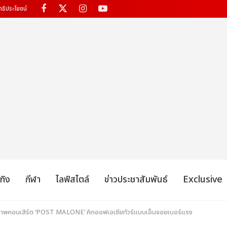
ทธิประโยชน์
เทิง
กีฬา
ไลฟ์สไตล์
ข่าวประชาสัมพันธ์
Exclusive
บตกภาพคอนเสิร์ต ‘POST MALONE’ คิกออฟเอเชียทัวร์แบบเอ็นจอยเบอร์แรง