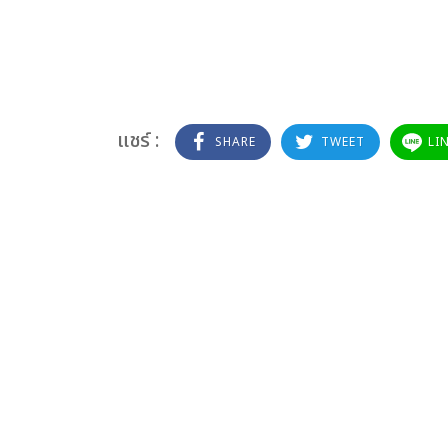
แชร์ :
SHARE
TWEET
LI