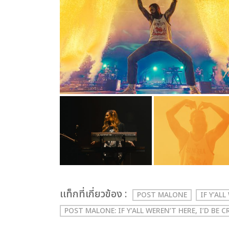
เเท็กที่เกี่ยวข้อง :
POST MALONE
IF Y’AL
POST MALONE: IF Y’ALL WEREN’T HERE, I’D B