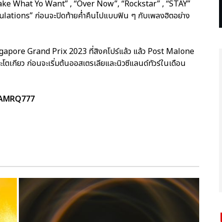
 “Take What Yo Want” , “Over Now”, “Rockstar” , “STAY”
lations” ก่อนจะปิดท้ายค่ำคืนไปแบบฟิน ๆ กับเพลงฮิตอย่าง
gapore Grand Prix 2023 ที่สิงคโปร์แล้ว แล้ว Post Malone
ละโตเกียว ก่อนจะเริ่มต้นออสเตรเลียและนิวซีแลนด์ทัวร์ในเดือน
TEAMRQ777