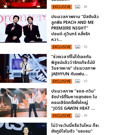
EXCLUSIVE
: 34
ประมวลภาพงาน “มีสติแล้ว
ลูกพีช PEACH AND ME
PREMIERE NIGHT”
ปอนด์-ภูวินทร์ คลั่งรัก
หวา...
EXCLUSIVE
: 16
“ช่วงเวลาที่ไม่ได้เจอกัน
พิสูจน์แล้วว่ารักแท้จะไม่มี
วันจางหาย” ประมวลภาพ
JAEHYUN กับแฟน...
EXCLUSIVE
: 10
ประมวลภาพ “จอส-กวิน”
จัดปาร์ตี้ริมหาดสุดฮอต ใน
คอนเสิร์ตครั้งยิ่งใหญ่
“JOSS GAWIN HEAT ...
EXCLUSIVE
: 34
ไม่ว่าจะวันนี้หรือวันไหน ก็จะ
ยังภูมิใจในตัว "แจบอม"