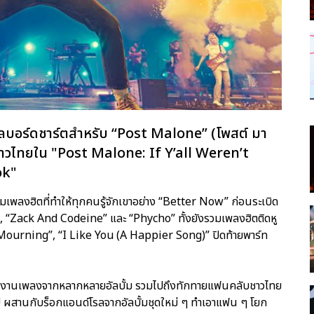
งบิลบอร์ดชาร์ตสำหรับ “Post Malone” (โพสต์ มา
ชาวไทยใน "Post Malone: If Y’all Weren’t
ok"
มเพลงฮิตที่ทำให้ทุกคนรู้จักเขาอย่าง “Better Now” ก่อนระเบิด
 “Zack And Codeine” และ “Phycho” ทั้งยังรวมเพลงฮิตติดหู
 “Mourning”, “I Like You (A Happier Song)” ปิดท้ายพาร์ท
ยผลงานเพลงจากหลากหลายอัลบั้ม รวมไปถึงทักทายแฟนคลับชาวไทย
ผสานกับร็อกแอนด์โรลจากอัลบั้มชุดใหม่ ๆ ทำเอาแฟน ๆ โยก