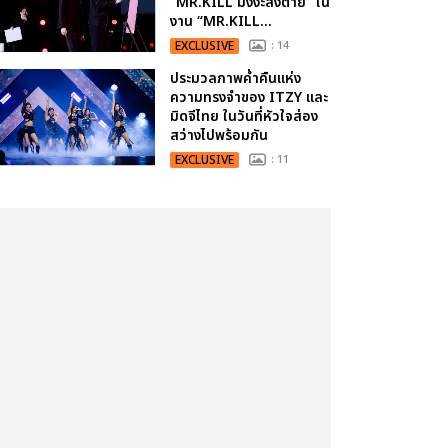
“MR.KILL มังงะสั่งตาย” ใน
งาน “MR.KILL...
EXCLUSIVE
: 14
ประมวลภาพค่ำคืนแห่ง
ความทรงจำของ ITZY และ
มิดจีไทย ในวันที่หัวใจส่อง
สว่างไปพร้อมกัน
EXCLUSIVE
: 11