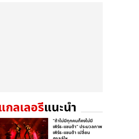
แกลเลอรี
แนะนำ
"ถ้าไม่มีทุกคนก็คงไม่มี
เพิร์ธ-แซนต้า" ประมวลภาพ
เพิร์ธ-แซนต้า เปลี่ยน
ฮอลล์ให...