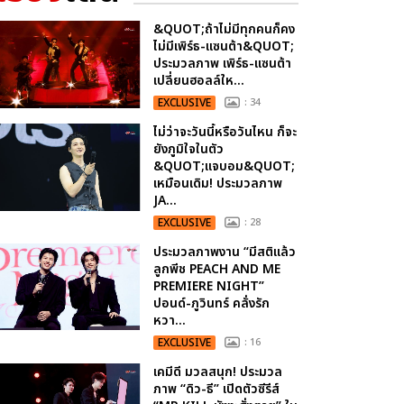
&QUOT;ถ้าไม่มีทุกคนก็คง
ไม่มีเพิร์ธ-แซนต้า&QUOT;
ประมวลภาพ เพิร์ธ-แซนต้า
เปลี่ยนฮอลล์ให...
EXCLUSIVE
: 34
ไม่ว่าจะวันนี้หรือวันไหน ก็จะ
ยังภูมิใจในตัว
&QUOT;แจบอม&QUOT;
เหมือนเดิม! ประมวลภาพ
JA...
EXCLUSIVE
: 28
ประมวลภาพงาน “มีสติแล้ว
ลูกพีช PEACH AND ME
PREMIERE NIGHT”
ปอนด์-ภูวินทร์ คลั่งรัก
หวา...
EXCLUSIVE
: 16
เคมีดี มวลสนุก! ประมวล
ภาพ “ดิว-ธี” เปิดตัวซีรีส์