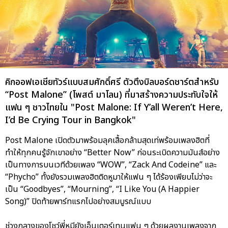
คิกออฟเอเชียทัวร์แบบสมศักดิ์ศรี ตัวตึงบิลบอร์ดชาร์ตสำหรับ
“Post Malone” (โพสต์ มาโลน) ที่มาสร้างความประทับใจให้
แฟน ๆ ชาวไทยใน "Post Malone: If Y’all Weren’t Here,
I’d Be Crying Tour in Bangkok"
Post Malone เปิดตัวมาพร้อมลุคเสื้อกล้ามสุดเท่พร้อมเพลงฮิตที่
ทำให้ทุกคนรู้จักเขาอย่าง “Better Now” ก่อนระเบิดความมันส์อย่าง
เป็นทางการบนเวทีด้วยเพลง “WOW”, “Zack And Codeine” และ
“Phycho” ทั้งยังรวมเพลงฮิตติดหูมาให้แฟน ๆ ได้ร้องเพียบไม่ว่าจะ
เป็น “Goodbyes”, “Mourning”, “I Like You (A Happier
Song)” ปิดท้ายพาร์ทแรกไปอย่างสมบูรณ์แบบ
ช่วงกลางของโชว์พี่หมียังเอ็นเตอร์เทนแฟน ๆ ด้วยผลงานเพลงจาก