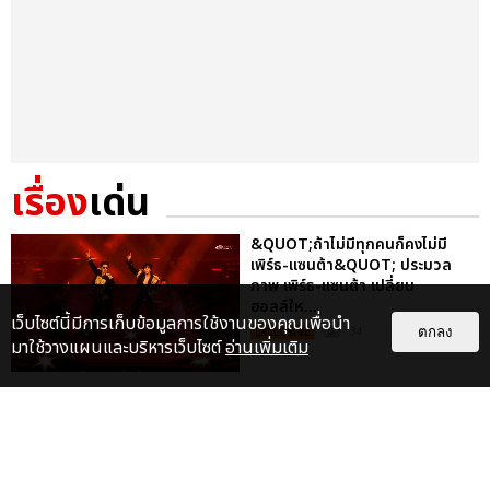
เรื่อง
เด่น
&QUOT;ถ้าไม่มีทุกคนก็คงไม่มี
เพิร์ธ-แซนต้า&QUOT; ประมวล
ภาพ เพิร์ธ-แซนต้า เปลี่ยน
ฮอลล์ให...
เว็บไซต์นี้มีการเก็บข้อมูลการใช้งานของคุณเพื่อนำ
ตกลง
EXCLUSIVE
: 34
มาใช้วางแผนและบริหารเว็บไซต์
อ่านเพิ่มเติม
ไม่ว่าจะวันนี้หรือวันไหน ก็จะยังภูมิใจ
ในตัว &QUOT;แจบอม&QUOT;
เหมือนเดิม! ประมวลภาพ JA...
EXCLUSIVE
: 28