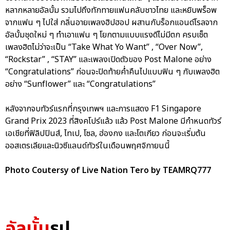
หลากหลายอัลบั้ม รวมไปถึงทักทายแฟนคลับชาวไทย และหยิบพร็อพ
จากแฟน ๆ ไปใส่ กลิ่นอายเพลงฮิปฮอป ผสานกับร็อกแอนด์โรลจาก
อัลบั้มชุดใหม่ ๆ ทำเอาแฟน ๆ โยกตามแบบแรงดีไม่มีตก ครบเซ็ต
เพลงฮิตไม่ว่าจะเป็น “Take What Yo Want” , “Over Now”,
“Rockstar” , “STAY” และเพลงเปิดตัวของ Post Malone อย่าง
“Congratulations” ก่อนจะปิดท้ายค่ำคืนไปแบบฟิน ๆ กับเพลงฮิต
อย่าง “Sunflower” และ “Congratulations”
หลังจากจบทัวร์แรกที่กรุงเทพฯ และการแสดง F1 Singapore
Grand Prix 2023 ที่สิงคโปร์แล้ว แล้ว Post Malone มีกำหนดทัวร์
เอเชียที่ฟิลิปปินส์, ไทเป, โซล, ฮ่องกง และโตเกียว ก่อนจะเริ่มต้น
ออสเตรเลียและนิวซีแลนด์ทัวร์ในเดือนพฤศจิกายนนี้
Photo Coutersy of Live Nation Tero by TEAMRQ777
อัลบั้ม
รูป