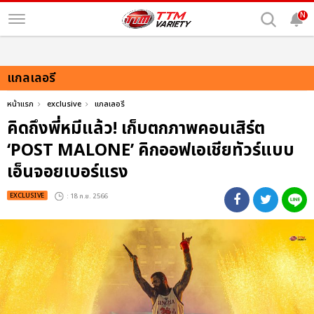
N
แกลเลอรี
หน้าแรก
exclusive
แกลเลอรี
คิดถึงพี่หมีแล้ว! เก็บตกภาพคอนเสิร์ต
‘POST MALONE’ คิกออฟเอเชียทัวร์แบบ
เอ็นจอยเบอร์แรง
EXCLUSIVE
: 18 ก.ย. 2566