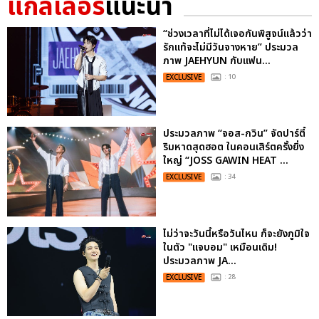
แกลเลอรี
แนะนำ
“ช่วงเวลาที่ไม่ได้เจอกันพิสูจน์แล้วว่า
รักแท้จะไม่มีวันจางหาย” ประมวล
ภาพ JAEHYUN กับแฟน...
EXCLUSIVE
: 10
ประมวลภาพ “จอส-กวิน” จัดปาร์ตี้
ริมหาดสุดฮอต ในคอนเสิร์ตครั้งยิ่ง
ใหญ่ “JOSS GAWIN HEAT ...
EXCLUSIVE
: 34
ไม่ว่าจะวันนี้หรือวันไหน ก็จะยังภูมิใจ
ในตัว "แจบอม" เหมือนเดิม!
ประมวลภาพ JA...
EXCLUSIVE
: 28