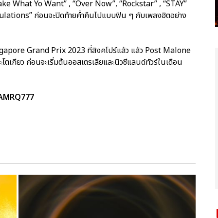
 “Take What Yo Want” , “Over Now”, “Rockstar” , “STAY”
lations” ก่อนจะปิดท้ายค่ำคืนไปแบบฟิน ๆ กับเพลงฮิตอย่าง
gapore Grand Prix 2023 ที่สิงคโปร์แล้ว แล้ว Post Malone
ละโตเกียว ก่อนจะเริ่มต้นออสเตรเลียและนิวซีแลนด์ทัวร์ในเดือน
TEAMRQ777