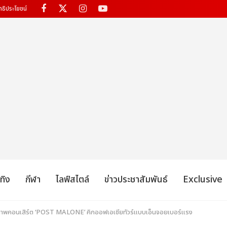
ทธิประโยชน์
เทิง
กีฬา
ไลฟ์สไตล์
ข่าวประชาสัมพันธ์
Exclusive
บตกภาพคอนเสิร์ต ‘POST MALONE’ คิกออฟเอเชียทัวร์แบบเอ็นจอยเบอร์แรง