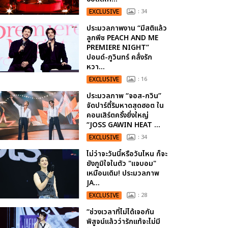
EXCLUSIVE
: 34
ประมวลภาพงาน “มีสติแล้ว
ลูกพีช PEACH AND ME
PREMIERE NIGHT”
ปอนด์-ภูวินทร์ คลั่งรัก
หวา...
EXCLUSIVE
: 16
ประมวลภาพ “จอส-กวิน”
จัดปาร์ตี้ริมหาดสุดฮอต ใน
คอนเสิร์ตครั้งยิ่งใหญ่
“JOSS GAWIN HEAT ...
EXCLUSIVE
: 34
ไม่ว่าจะวันนี้หรือวันไหน ก็จะ
ยังภูมิใจในตัว "แจบอม"
เหมือนเดิม! ประมวลภาพ
JA...
EXCLUSIVE
: 28
“ช่วงเวลาที่ไม่ได้เจอกัน
พิสูจน์แล้วว่ารักแท้จะไม่มี