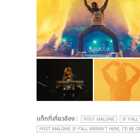
เเท็กที่เกี่ยวข้อง :
POST MALONE
IF Y’AL
POST MALONE: IF Y’ALL WEREN’T HERE, I’D B