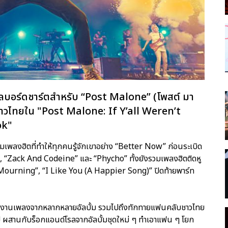
งบิลบอร์ดชาร์ตสำหรับ “Post Malone” (โพสต์ มา
ชาวไทยใน "Post Malone: If Y’all Weren’t
ok"
มเพลงฮิตที่ทำให้ทุกคนรู้จักเขาอย่าง “Better Now” ก่อนระเบิด
 “Zack And Codeine” และ “Phycho” ทั้งยังรวมเพลงฮิตติดหู
 “Mourning”, “I Like You (A Happier Song)” ปิดท้ายพาร์ท
ยผลงานเพลงจากหลากหลายอัลบั้ม รวมไปถึงทักทายแฟนคลับชาวไทย
ผสานกับร็อกแอนด์โรลจากอัลบั้มชุดใหม่ ๆ ทำเอาแฟน ๆ โยก