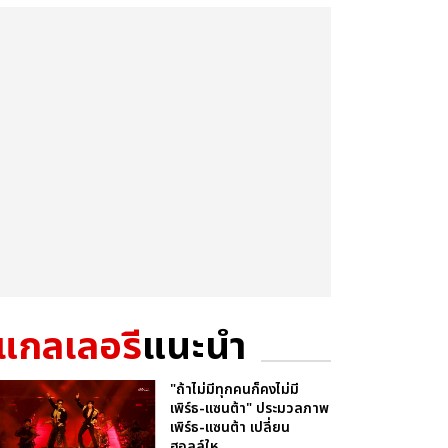
แกลเลอรี
แนะนำ
"ถ้าไม่มีทุกคนก็คงไม่มี
เพิร์ธ-แซนต้า" ประมวลภาพ
เพิร์ธ-แซนต้า เปลี่ยน
ฮอลล์ให...