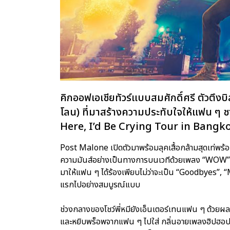
คิกออฟเอเชียทัวร์แบบสมศักดิ์ศรี ตัวตึ
โลน) ที่มาสร้างความประทับใจให้แฟน ๆ 
Here, I’d Be Crying Tour in Bangk
Post Malone เปิดตัวมาพร้อมลุคเสื้อกล้ามสุดเท่พร้อ
ความมันส์อย่างเป็นทางการบนเวทีด้วยเพลง “WOW”,
มาให้แฟน ๆ ได้ร้องเพียบไม่ว่าจะเป็น “Goodbyes”,
แรกไปอย่างสมบูรณ์แบบ
ช่วงกลางของโชว์พี่หมียังเอ็นเตอร์เทนแฟน ๆ ด้ว
และหยิบพร็อพจากแฟน ๆ ไปใส่ กลิ่นอายเพลงฮิปฮอป 