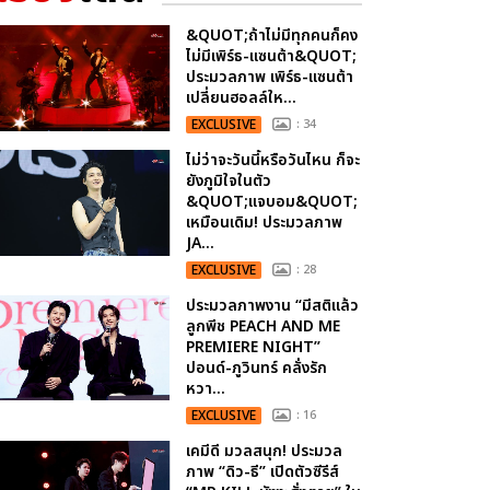
&QUOT;ถ้าไม่มีทุกคนก็คง
ไม่มีเพิร์ธ-แซนต้า&QUOT;
ประมวลภาพ เพิร์ธ-แซนต้า
เปลี่ยนฮอลล์ให...
EXCLUSIVE
: 34
ไม่ว่าจะวันนี้หรือวันไหน ก็จะ
ยังภูมิใจในตัว
&QUOT;แจบอม&QUOT;
เหมือนเดิม! ประมวลภาพ
JA...
EXCLUSIVE
: 28
ประมวลภาพงาน “มีสติแล้ว
ลูกพีช PEACH AND ME
PREMIERE NIGHT”
ปอนด์-ภูวินทร์ คลั่งรัก
หวา...
EXCLUSIVE
: 16
เคมีดี มวลสนุก! ประมวล
ภาพ “ดิว-ธี” เปิดตัวซีรีส์