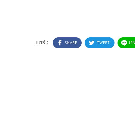
แชร์ :
SHARE
TWEET
LI