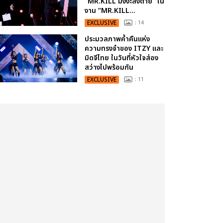
“MR.KILL มังงะสั่งตาย” ใน
งาน “MR.KILL...
EXCLUSIVE
: 14
ประมวลภาพค่ำคืนแห่ง
ความทรงจำของ ITZY และ
มิดจีไทย ในวันที่หัวใจส่อง
สว่างไปพร้อมกัน
EXCLUSIVE
: 11