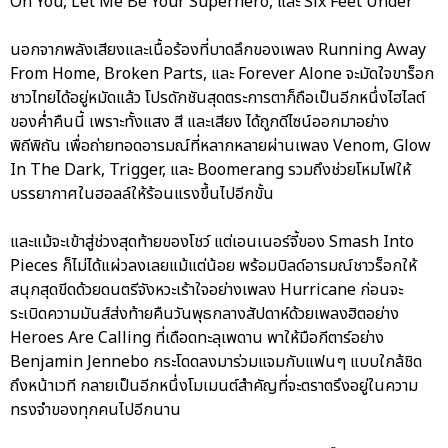
On You, Let Me Be Your Superhero, และ Six Feet Under
นอกจากพลังเสียงและเนื้อร้องที่บาดลึกของเพลง Running Away
From Home, Broken Parts, และ Forever Alone จะมัดใจขาร็อก
ชาวไทยได้อยู่หมัดแล้ว โปรดักชันสุดตระการตาก็ถือเป็นอีกหนึ่งไฮไลต์
ของค่ำคืนนี้ เพราะทั้งแสง สี และเสียง ได้ถูกดีไซน์ออกมาอย่าง
พิถีพิถัน เพื่อถ่ายทอดอารมณ์ที่หลากหลายผ่านเพลง Venom, Glow
In The Dark, Trigger, และ Boomerang รวมถึงช่วยโหมไฟให้
บรรยากาศในฮอลล์ให้ร้อนแรงขึ้นไปอีกขั้น
และแม้จะเข้าสู่ช่วงสุดท้ายของโชว์ แต่เอนเนอร์จี้ของ Smash Into
Pieces ก็ไม่ได้แผ่วลงเลยแม้แต่น้อย พร้อมบิลด์อารมณ์ชาวร็อกให้
สนุกสุดขีดด้วยดนตรีจังหวะเร้าใจอย่างเพลง Hurricane ก่อนจะ
ระเบิดความมันส์ส่งท้ายคืนวันพุธกลางสัปดาห์ด้วยเพลงฮิตอย่าง
Heroes Are Calling ที่เดือดทะลุเพดาน พาให้มือกีตาร์อย่าง
Benjamin Jennebo กระโดดลงมาร่วมแจมกับแฟนๆ แบบใกล้ชิด
ถึงหน้าเวที กลายเป็นอีกหนึ่งโมเมนต์สำคัญที่จะตราตรึงอยู่ในความ
ทรงจำของทุกคนไปอีกนาน