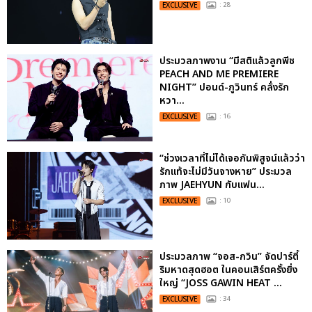
EXCLUSIVE
: 28
ประมวลภาพงาน “มีสติแล้วลูกพีช
PEACH AND ME PREMIERE
NIGHT” ปอนด์-ภูวินทร์ คลั่งรัก
หวา...
EXCLUSIVE
: 16
“ช่วงเวลาที่ไม่ได้เจอกันพิสูจน์แล้วว่า
รักแท้จะไม่มีวันจางหาย” ประมวล
ภาพ JAEHYUN กับแฟน...
EXCLUSIVE
: 10
ประมวลภาพ “จอส-กวิน” จัดปาร์ตี้
ริมหาดสุดฮอต ในคอนเสิร์ตครั้งยิ่ง
ใหญ่ “JOSS GAWIN HEAT ...
EXCLUSIVE
: 34