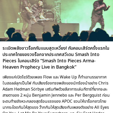
ระเบิดพลังชาวร็อกกันแบบสุดเหวี่ยง! กับคอนเสิร์ตครั้งแรกใน
ประเทศไทยของวงร็อกจากประเทศสวีเดน Smash Into
Pieces ในคอนเสิร์ต “Smash Into Pieces Arma-
Heaven Prophecy Live in Bangkok”
เพียงแค่เปิดโชว์ด้วยเพลง Flow และ Wake Up ก็ทำเอาบรรยากาศ
ในฮอลล์ลุกเป็นไฟ กับเสียงร้องทรงพลังของนักร้องนำอย่าง Chris
Adam Hedman Sörbye เสริมทัพด้วยลีลาการเล่นกีตาร์ที่ยากจะละ
สายตาของ 2 หนุ่ม Benjamin Jennebo และ Per Bergquist ก่อน
จะตบท้ายจังหวะกลองสุดร้อนแรงของ APOC ชวนให้ขาร็อกชาวไทย
มากระโดดกันให้สุดแรง ว๊ากกันให้สุดเสียงกับเพลงดังอย่าง All Eyes