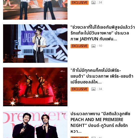
EXCLUSIVE
: 34
“ช่วงเวลาที่ไม่ได้เจอกันพิสูจน์แล้วว่า
รักแท้จะไม่มีวันจางหาย” ประมวล
ภาพ JAEHYUN กับแฟน...
EXCLUSIVE
: 10
"ถ้าไม่มีทุกคนก็คงไม่มีเพิร์ธ-
แซนต้า" ประมวลภาพ เพิร์ธ-แซนต้า
เปลี่ยนฮอลล์ให...
EXCLUSIVE
: 34
ประมวลภาพงาน “มีสติแล้วลูกพีช
PEACH AND ME PREMIERE
NIGHT” ปอนด์-ภูวินทร์ คลั่งรัก
หวา...