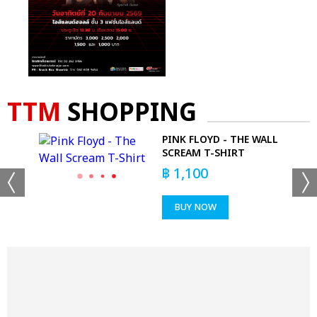
TTM
SHOPPING
'EM
PINK FLOYD - THE WALL
T
SCREAM T-SHIRT
฿
1,100
BUY NOW