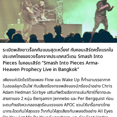
ระเบิดพลังชาวร็อกกันแบบสุดเหวี่ยง! กับคอนเสิร์ตครั้งแรกใน
ประเทศไทยของวงร็อกจากประเทศสวีเดน Smash Into
Pieces ในคอนเสิร์ต “Smash Into Pieces Arma-
Heaven Prophecy Live in Bangkok”
เพียงแค่เปิดโชว์ด้วยเพลง Flow และ Wake Up ก็ทำเอาบรรยากาศ
ในฮอลล์ลุกเป็นไฟ กับเสียงร้องทรงพลังของนักร้องนำอย่าง Chris
Adam Hedman Sörbye เสริมทัพด้วยลีลาการเล่นกีตาร์ที่ยากจะละ
สายตาของ 2 หนุ่ม Benjamin Jennebo และ Per Bergquist ก่อน
จะตบท้ายจังหวะกลองสุดร้อนแรงของ APOC ชวนให้ขาร็อกชาวไทย
มากระโดดกันให้สุดแรง ว๊ากกันให้สุดเสียงกับเพลงดังอย่าง All Eyes