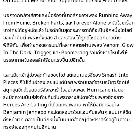
On You, Let Me Be Your Superhero, และ Six Feet Under
นอกจากพลังเสียงและเนื้อร้องที่บาดลึกของเพลง Running Away
From Home, Broken Parts, และ Forever Alone จะมัดใจขาร็อก
ชาวไทยได้อยู่หมัดแล้ว โปรดักชันสุดตระการตาก็ถือเป็นอีกหนึ่งไฮไลต์
ของค่ำคืนนี้ เพราะทั้งแสง สี และเสียง ได้ถูกดีไซน์ออกมาอย่าง
พิถีพิถัน เพื่อถ่ายทอดอารมณ์ที่หลากหลายผ่านเพลง Venom, Glow
In The Dark, Trigger, และ Boomerang รวมถึงช่วยโหมไฟให้
บรรยากาศในฮอลล์ให้ร้อนแรงขึ้นไปอีกขั้น
และแม้จะเข้าสู่ช่วงสุดท้ายของโชว์ แต่เอนเนอร์จี้ของ Smash Into
Pieces ก็ไม่ได้แผ่วลงเลยแม้แต่น้อย พร้อมบิลด์อารมณ์ชาวร็อกให้
สนุกสุดขีดด้วยดนตรีจังหวะเร้าใจอย่างเพลง Hurricane ก่อนจะ
ระเบิดความมันส์ส่งท้ายคืนวันพุธกลางสัปดาห์ด้วยเพลงฮิตอย่าง
Heroes Are Calling ที่เดือดทะลุเพดาน พาให้มือกีตาร์อย่าง
Benjamin Jennebo กระโดดลงมาร่วมแจมกับแฟนๆ แบบใกล้ชิด
ถึงหน้าเวที กลายเป็นอีกหนึ่งโมเมนต์สำคัญที่จะตราตรึงอยู่ในความ
ทรงจำของทุกคนไปอีกนาน