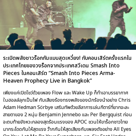
ระเบิดพลังชาวร็อกกันแบบสุดเหวี่ยง! กับคอนเสิร์ตครั้งแรกใน
ประเทศไทยของวงร็อกจากประเทศสวีเดน Smash Into
Pieces ในคอนเสิร์ต “Smash Into Pieces Arma-
Heaven Prophecy Live in Bangkok”
เพียงแค่เปิดโชว์ด้วยเพลง Flow และ Wake Up ก็ทำเอาบรรยากาศ
ในฮอลล์ลุกเป็นไฟ กับเสียงร้องทรงพลังของนักร้องนำอย่าง Chris
Adam Hedman Sörbye เสริมทัพด้วยลีลาการเล่นกีตาร์ที่ยากจะละ
สายตาของ 2 หนุ่ม Benjamin Jennebo และ Per Bergquist ก่อน
จะตบท้ายจังหวะกลองสุดร้อนแรงของ APOC ชวนให้ขาร็อกชาวไทย
มากระโดดกันให้สุดแรง ว๊ากกันให้สุดเสียงกับเพลงดังอย่าง All Eyes