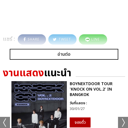
แชร์ :
SHARE
TWEET
LINE
อ่านต่อ
งานแสดง
แนะนำ
BOYNEXTDOOR TOUR
'KNOCK ON VOL.2' IN
BANGKOK
วันที่แสดง :
30/01/27
จองตั๋ว