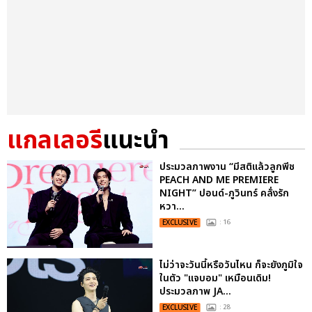
แกลเลอรี
แนะนำ
ประมวลภาพงาน “มีสติแล้วลูกพีช
PEACH AND ME PREMIERE
NIGHT” ปอนด์-ภูวินทร์ คลั่งรัก
หวา...
EXCLUSIVE
: 16
ไม่ว่าจะวันนี้หรือวันไหน ก็จะยังภูมิใจ
ในตัว "แจบอม" เหมือนเดิม!
ประมวลภาพ JA...
EXCLUSIVE
: 28