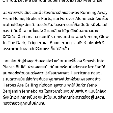
On You, Let Me Be Your Superhero, และ Six Feet Under
นอกจากพลังเสียงและเนื้อร้องที่บาดลึกของเพลง Running Away
From Home, Broken Parts, และ Forever Alone จะมัดใจขาร็อก
ชาวไทยได้อยู่หมัดแล้ว โปรดักชันสุดตระการตาก็ถือเป็นอีกหนึ่งไฮไลต์
ของค่ำคืนนี้ เพราะทั้งแสง สี และเสียง ได้ถูกดีไซน์ออกมาอย่าง
พิถีพิถัน เพื่อถ่ายทอดอารมณ์ที่หลากหลายผ่านเพลง Venom, Glow
In The Dark, Trigger, และ Boomerang รวมถึงช่วยโหมไฟให้
บรรยากาศในฮอลล์ให้ร้อนแรงขึ้นไปอีกขั้น
และแม้จะเข้าสู่ช่วงสุดท้ายของโชว์ แต่เอนเนอร์จี้ของ Smash Into
Pieces ก็ไม่ได้แผ่วลงเลยแม้แต่น้อย พร้อมบิลด์อารมณ์ชาวร็อกให้
สนุกสุดขีดด้วยดนตรีจังหวะเร้าใจอย่างเพลง Hurricane ก่อนจะ
ระเบิดความมันส์ส่งท้ายคืนวันพุธกลางสัปดาห์ด้วยเพลงฮิตอย่าง
Heroes Are Calling ที่เดือดทะลุเพดาน พาให้มือกีตาร์อย่าง
Benjamin Jennebo กระโดดลงมาร่วมแจมกับแฟนๆ แบบใกล้ชิด
ถึงหน้าเวที กลายเป็นอีกหนึ่งโมเมนต์สำคัญที่จะตราตรึงอยู่ในความ
ทรงจำของทุกคนไปอีกนาน