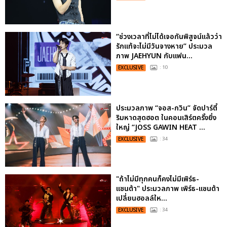
“ช่วงเวลาที่ไม่ได้เจอกันพิสูจน์แล้วว่า
รักแท้จะไม่มีวันจางหาย” ประมวล
ภาพ JAEHYUN กับแฟน...
EXCLUSIVE
: 10
ประมวลภาพ “จอส-กวิน” จัดปาร์ตี้
ริมหาดสุดฮอต ในคอนเสิร์ตครั้งยิ่ง
ใหญ่ “JOSS GAWIN HEAT ...
EXCLUSIVE
: 34
"ถ้าไม่มีทุกคนก็คงไม่มีเพิร์ธ-
แซนต้า" ประมวลภาพ เพิร์ธ-แซนต้า
เปลี่ยนฮอลล์ให...
EXCLUSIVE
: 34