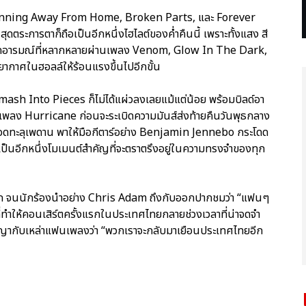
 Running Away From Home, Broken Parts, และ Forever
ุดตระการตาก็ถือเป็นอีกหนึ่งไฮไลต์ของค่ำคืนนี้ เพราะทั้งแสง สี
่ายทอดอารมณ์ที่หลากหลายผ่านเพลง Venom, Glow In The Dark,
กาศในฮอลล์ให้ร้อนแรงขึ้นไปอีกขั้น
ง Smash Into Pieces ก็ไม่ได้แผ่วลงเลยแม้แต่น้อย พร้อมบิลด์อา
างเพลง Hurricane ก่อนจะระเบิดความมันส์ส่งท้ายคืนวันพุธกลาง
ดือดทะลุเพดาน พาให้มือกีตาร์อย่าง Benjamin Jennebo กระโดด
ป็นอีกหนึ่งโมเมนต์สำคัญที่จะตราตรึงอยู่ในความทรงจำของทุก
กั๊ก จนนักร้องนำอย่าง Chris Adam ถึงกับออกปากชมว่า “แฟนๆ
ทำให้คอนเสิร์ตครั้งแรกในประเทศไทยกลายช่วงเวลาที่น่าจดจำ
ญากับเหล่าแฟนเพลงว่า “พวกเราจะกลับมาเยือนประเทศไทยอีก