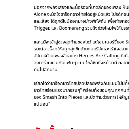
นอกจากพลังเสียงและเนื้อร้องที่บาดลึกของเพลง
Alone จะมัดใจขาร็อกชาวไทยได้อยู่หมัดแล้ว โปรดักชันส
และเสียง ได้ถูกดีไซน์ออกมาอย่างพิถีพิถัน เพื่อถ
Trigger, และ Boomerang รวมถึงช่วยโหมไฟให้บรรยา
และแม้จะเข้าสู่ช่วงสุดท้ายของโชว์ แต่เอนเนอร์จี้ขอ
รมณ์ชาวร็อกให้สนุกสุดขีดด้วยดนตรีจังหวะเร้าใจอย่
สัปดาห์ด้วยเพลงฮิตอย่าง Heroes Are Calling ที่เ
ลงมาร่วมแจมกับแฟนๆ แบบใกล้ชิดถึงหน้าเวที กลายเ
คนไปอีกนาน
เรียกได้ว่าขาร็อกชาวไทยปลดปล่อยพลังกันแบบไม่มี
ชาวไทยร้อนแรงมากจริงๆ” พร้อมทั้งขอบคุณทุกคนที่
ของ Smash Into Pieces และปิดท้ายด้วยการให้สัญ
แน่นอน”