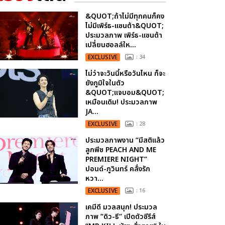
&QUOT;ถ้าไม่มีทุกคนก็คง
ไม่มีเพิร์ธ-แซนต้า&QUOT;
ประมวลภาพ เพิร์ธ-แซนต้า
เปลี่ยนฮอลล์ให...
EXCLUSIVE
: 34
ไม่ว่าจะวันนี้หรือวันไหน ก็จะ
ยังภูมิใจในตัว
&QUOT;แจบอม&QUOT;
เหมือนเดิม! ประมวลภาพ
JA...
EXCLUSIVE
: 28
ประมวลภาพงาน “มีสติแล้ว
ลูกพีช PEACH AND ME
PREMIERE NIGHT”
ปอนด์-ภูวินทร์ คลั่งรัก
หวา...
EXCLUSIVE
: 16
เคมีดี มวลสนุก! ประมวล
ภาพ “ดิว-ธี” เปิดตัวซีรีส์