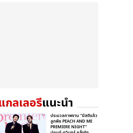
แกลเลอรี
แนะนำ
ประมวลภาพงาน “มีสติแล้ว
ลูกพีช PEACH AND ME
PREMIERE NIGHT”
ปอนด์-ภูวินทร์ คลั่งรัก