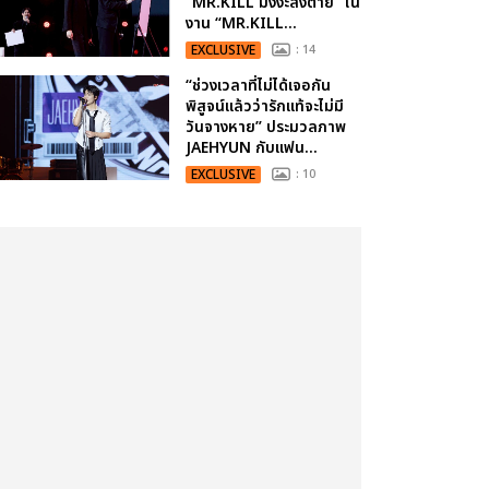
“MR.KILL มังงะสั่งตาย” ใน
งาน “MR.KILL...
EXCLUSIVE
: 14
“ช่วงเวลาที่ไม่ได้เจอกัน
พิสูจน์แล้วว่ารักแท้จะไม่มี
วันจางหาย” ประมวลภาพ
JAEHYUN กับแฟน...
EXCLUSIVE
: 10