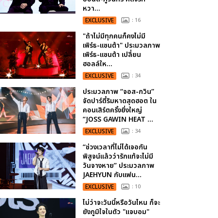
หวา...
EXCLUSIVE
: 16
"ถ้าไม่มีทุกคนก็คงไม่มี
เพิร์ธ-แซนต้า" ประมวลภาพ
เพิร์ธ-แซนต้า เปลี่ยน
ฮอลล์ให...
EXCLUSIVE
: 34
ประมวลภาพ “จอส-กวิน”
จัดปาร์ตี้ริมหาดสุดฮอต ใน
คอนเสิร์ตครั้งยิ่งใหญ่
“JOSS GAWIN HEAT ...
EXCLUSIVE
: 34
“ช่วงเวลาที่ไม่ได้เจอกัน
พิสูจน์แล้วว่ารักแท้จะไม่มี
วันจางหาย” ประมวลภาพ
JAEHYUN กับแฟน...
EXCLUSIVE
: 10
ไม่ว่าจะวันนี้หรือวันไหน ก็จะ
ยังภูมิใจในตัว "แจบอม"