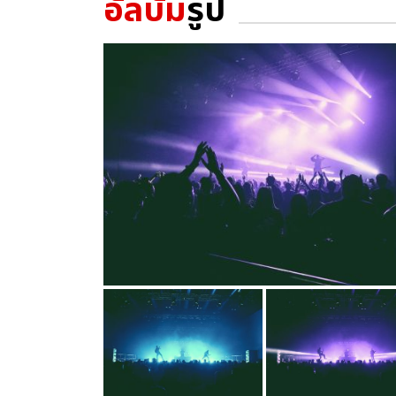
อัลบั้ม
รูป