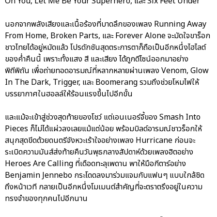
On You, Let Me Be Your Superhero, และ Six Feet Under
นอกจากพลังเสียงและเนื้อร้องที่บาดลึกของเพลง Running Away
From Home, Broken Parts, และ Forever Alone จะมัดใจขาร็อก
ชาวไทยได้อยู่หมัดแล้ว โปรดักชันสุดตระการตาก็ถือเป็นอีกหนึ่งไฮไลต์
ของค่ำคืนนี้ เพราะทั้งแสง สี และเสียง ได้ถูกดีไซน์ออกมาอย่าง
พิถีพิถัน เพื่อถ่ายทอดอารมณ์ที่หลากหลายผ่านเพลง Venom, Glow
In The Dark, Trigger, และ Boomerang รวมถึงช่วยโหมไฟให้
บรรยากาศในฮอลล์ให้ร้อนแรงขึ้นไปอีกขั้น
และแม้จะเข้าสู่ช่วงสุดท้ายของโชว์ แต่เอนเนอร์จี้ของ Smash Into
Pieces ก็ไม่ได้แผ่วลงเลยแม้แต่น้อย พร้อมบิลด์อารมณ์ชาวร็อกให้
สนุกสุดขีดด้วยดนตรีจังหวะเร้าใจอย่างเพลง Hurricane ก่อนจะ
ระเบิดความมันส์ส่งท้ายคืนวันพุธกลางสัปดาห์ด้วยเพลงฮิตอย่าง
Heroes Are Calling ที่เดือดทะลุเพดาน พาให้มือกีตาร์อย่าง
Benjamin Jennebo กระโดดลงมาร่วมแจมกับแฟนๆ แบบใกล้ชิด
ถึงหน้าเวที กลายเป็นอีกหนึ่งโมเมนต์สำคัญที่จะตราตรึงอยู่ในความ
ทรงจำของทุกคนไปอีกนาน