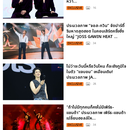
หวา...
EXCLUSIVE
: 16
ประมวลภาพ “จอส-กวิน” จัดปาร์ตี้
ริมหาดสุดฮอต ในคอนเสิร์ตครั้งยิ่ง
ใหญ่ “JOSS GAWIN HEAT ...
EXCLUSIVE
: 34
ไม่ว่าจะวันนี้หรือวันไหน ก็จะยังภูมิใจ
ในตัว "แจบอม" เหมือนเดิม!
ประมวลภาพ JA...
EXCLUSIVE
: 28
"ถ้าไม่มีทุกคนก็คงไม่มีเพิร์ธ-
แซนต้า" ประมวลภาพ เพิร์ธ-แซนต้า
เปลี่ยนฮอลล์ให...
EXCLUSIVE
: 34