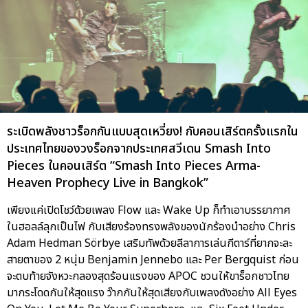
ระเบิดพลังชาวร็อกกันแบบสุดเหวี่ยง! กับคอนเสิร์ตครั้งแรกใน
ประเทศไทยของวงร็อกจากประเทศสวีเดน Smash Into
Pieces ในคอนเสิร์ต “Smash Into Pieces Arma-
Heaven Prophecy Live in Bangkok”
เพียงแค่เปิดโชว์ด้วยเพลง Flow และ Wake Up ก็ทำเอาบรรยากาศ
ในฮอลล์ลุกเป็นไฟ กับเสียงร้องทรงพลังของนักร้องนำอย่าง Chris
Adam Hedman Sörbye เสริมทัพด้วยลีลาการเล่นกีตาร์ที่ยากจะละ
สายตาของ 2 หนุ่ม Benjamin Jennebo และ Per Bergquist ก่อน
จะตบท้ายจังหวะกลองสุดร้อนแรงของ APOC ชวนให้ขาร็อกชาวไทย
มากระโดดกันให้สุดแรง ว๊ากกันให้สุดเสียงกับเพลงดังอย่าง All Eyes