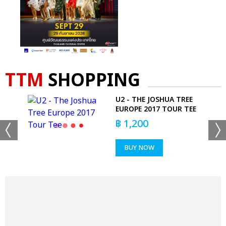
TTM
SHOPPING
R
U2 - THE JOSHUA TREE
KS
EUROPE 2017 TOUR TEE
฿
1,200
BUY NOW