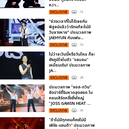
หวา...
EXCLUSIVE
: 16
“ช่วงเวลาที่ไม่ได้เจอกัน
พิสูจน์แล้วว่ารักแท้จะไม่มี
วันจางหาย” ประมวลภาพ
JAEHYUN กับแฟน...
EXCLUSIVE
: 10
ไม่ว่าจะวันนี้หรือวันไหน ก็จะ
ยังภูมิใจในตัว "แจบอม"
เหมือนเดิม! ประมวลภาพ
JA...
EXCLUSIVE
: 28
ประมวลภาพ “จอส-กวิน”
จัดปาร์ตี้ริมหาดสุดฮอต ใน
คอนเสิร์ตครั้งยิ่งใหญ่
“JOSS GAWIN HEAT ...
EXCLUSIVE
: 34
"ถ้าไม่มีทุกคนก็คงไม่มี
เพิร์ธ-แซนต้า" ประมวลภาพ