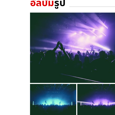
อัลบั้ม
รูป