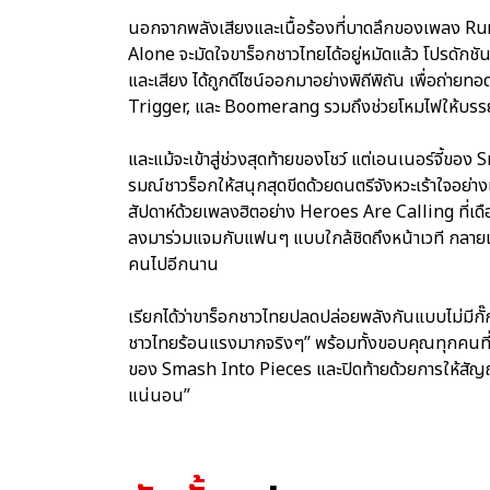
นอกจากพลังเสียงและเนื้อร้องที่บาดลึกของเพลง
Alone จะมัดใจขาร็อกชาวไทยได้อยู่หมัดแล้ว โปรดักชันส
และเสียง ได้ถูกดีไซน์ออกมาอย่างพิถีพิถัน เพื่อถ
Trigger, และ Boomerang รวมถึงช่วยโหมไฟให้บรรยา
และแม้จะเข้าสู่ช่วงสุดท้ายของโชว์ แต่เอนเนอร์จี้ขอ
รมณ์ชาวร็อกให้สนุกสุดขีดด้วยดนตรีจังหวะเร้าใจอย่
สัปดาห์ด้วยเพลงฮิตอย่าง Heroes Are Calling ที่เ
ลงมาร่วมแจมกับแฟนๆ แบบใกล้ชิดถึงหน้าเวที กลายเ
คนไปอีกนาน
เรียกได้ว่าขาร็อกชาวไทยปลดปล่อยพลังกันแบบไม่มี
ชาวไทยร้อนแรงมากจริงๆ” พร้อมทั้งขอบคุณทุกคนที่
ของ Smash Into Pieces และปิดท้ายด้วยการให้สัญ
แน่นอน”