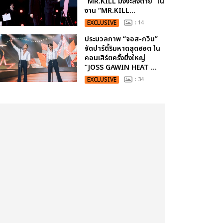
“MR.KILL มังงะสั่งตาย” ใน
งาน “MR.KILL...
EXCLUSIVE
: 14
ประมวลภาพ “จอส-กวิน”
จัดปาร์ตี้ริมหาดสุดฮอต ใน
คอนเสิร์ตครั้งยิ่งใหญ่
“JOSS GAWIN HEAT ...
EXCLUSIVE
: 34