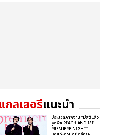
แกลเลอรี
แนะนำ
ประมวลภาพงาน “มีสติแล้ว
ลูกพีช PEACH AND ME
PREMIERE NIGHT”
ปอนด์-ภูวินทร์ คลั่งรัก