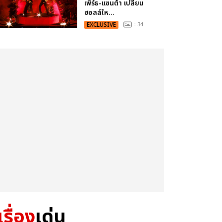
เพิร์ธ-แซนต้า เปลี่ยน
ฮอลล์ให...
EXCLUSIVE
: 34
เรื่อง
เด่น