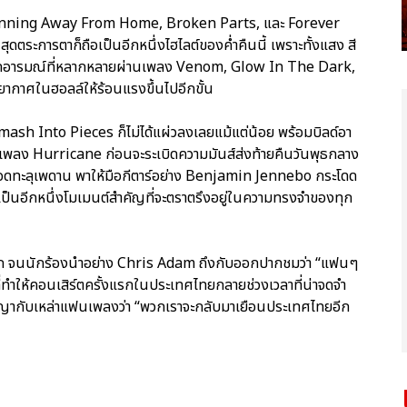
 Running Away From Home, Broken Parts, และ Forever
ุดตระการตาก็ถือเป็นอีกหนึ่งไฮไลต์ของค่ำคืนนี้ เพราะทั้งแสง สี
่ายทอดอารมณ์ที่หลากหลายผ่านเพลง Venom, Glow In The Dark,
กาศในฮอลล์ให้ร้อนแรงขึ้นไปอีกขั้น
ง Smash Into Pieces ก็ไม่ได้แผ่วลงเลยแม้แต่น้อย พร้อมบิลด์อา
างเพลง Hurricane ก่อนจะระเบิดความมันส์ส่งท้ายคืนวันพุธกลาง
ดือดทะลุเพดาน พาให้มือกีตาร์อย่าง Benjamin Jennebo กระโดด
ป็นอีกหนึ่งโมเมนต์สำคัญที่จะตราตรึงอยู่ในความทรงจำของทุก
กั๊ก จนนักร้องนำอย่าง Chris Adam ถึงกับออกปากชมว่า “แฟนๆ
ทำให้คอนเสิร์ตครั้งแรกในประเทศไทยกลายช่วงเวลาที่น่าจดจำ
ญากับเหล่าแฟนเพลงว่า “พวกเราจะกลับมาเยือนประเทศไทยอีก