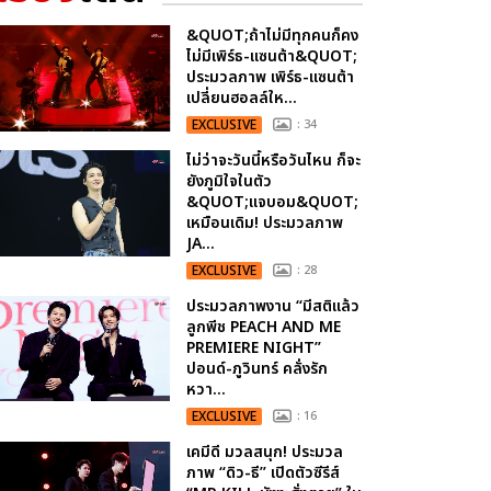
&QUOT;ถ้าไม่มีทุกคนก็คง
ไม่มีเพิร์ธ-แซนต้า&QUOT;
ประมวลภาพ เพิร์ธ-แซนต้า
เปลี่ยนฮอลล์ให...
EXCLUSIVE
: 34
ไม่ว่าจะวันนี้หรือวันไหน ก็จะ
ยังภูมิใจในตัว
&QUOT;แจบอม&QUOT;
เหมือนเดิม! ประมวลภาพ
JA...
EXCLUSIVE
: 28
ประมวลภาพงาน “มีสติแล้ว
ลูกพีช PEACH AND ME
PREMIERE NIGHT”
ปอนด์-ภูวินทร์ คลั่งรัก
หวา...
EXCLUSIVE
: 16
เคมีดี มวลสนุก! ประมวล
ภาพ “ดิว-ธี” เปิดตัวซีรีส์