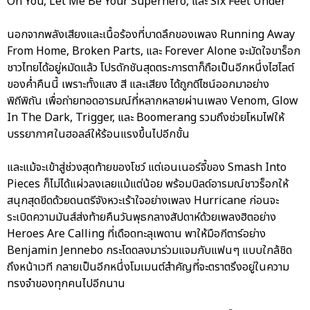
On You, Let Me Be Your Superhero, และ Six Feet Under
นอกจากพลังเสียงและเนื้อร้องที่บาดลึกของเพลง Running Away
From Home, Broken Parts, และ Forever Alone จะมัดใจขาร็อก
ชาวไทยได้อยู่หมัดแล้ว โปรดักชันสุดตระการตาก็ถือเป็นอีกหนึ่งไฮไลต์
ของค่ำคืนนี้ เพราะทั้งแสง สี และเสียง ได้ถูกดีไซน์ออกมาอย่าง
พิถีพิถัน เพื่อถ่ายทอดอารมณ์ที่หลากหลายผ่านเพลง Venom, Glow
In The Dark, Trigger, และ Boomerang รวมถึงช่วยโหมไฟให้
บรรยากาศในฮอลล์ให้ร้อนแรงขึ้นไปอีกขั้น
และแม้จะเข้าสู่ช่วงสุดท้ายของโชว์ แต่เอนเนอร์จี้ของ Smash Into
Pieces ก็ไม่ได้แผ่วลงเลยแม้แต่น้อย พร้อมบิลด์อารมณ์ชาวร็อกให้
สนุกสุดขีดด้วยดนตรีจังหวะเร้าใจอย่างเพลง Hurricane ก่อนจะ
ระเบิดความมันส์ส่งท้ายคืนวันพุธกลางสัปดาห์ด้วยเพลงฮิตอย่าง
Heroes Are Calling ที่เดือดทะลุเพดาน พาให้มือกีตาร์อย่าง
Benjamin Jennebo กระโดดลงมาร่วมแจมกับแฟนๆ แบบใกล้ชิด
ถึงหน้าเวที กลายเป็นอีกหนึ่งโมเมนต์สำคัญที่จะตราตรึงอยู่ในความ
ทรงจำของทุกคนไปอีกนาน