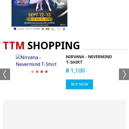
TTM
SHOPPING
 T-
NIRVANA - NEVERMIND
T-SHIRT
฿
1,100
BUY NOW