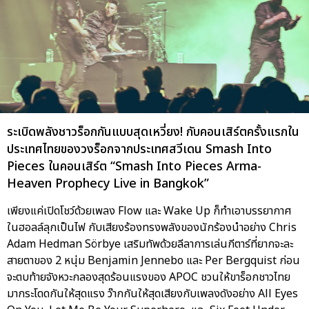
ระเบิดพลังชาวร็อกกันแบบสุดเหวี่ยง! กับคอนเสิร์ตครั้งแรกใน
ประเทศไทยของวงร็อกจากประเทศสวีเดน Smash Into
Pieces ในคอนเสิร์ต “Smash Into Pieces Arma-
Heaven Prophecy Live in Bangkok”
เพียงแค่เปิดโชว์ด้วยเพลง Flow และ Wake Up ก็ทำเอาบรรยากาศ
ในฮอลล์ลุกเป็นไฟ กับเสียงร้องทรงพลังของนักร้องนำอย่าง Chris
Adam Hedman Sörbye เสริมทัพด้วยลีลาการเล่นกีตาร์ที่ยากจะละ
สายตาของ 2 หนุ่ม Benjamin Jennebo และ Per Bergquist ก่อน
จะตบท้ายจังหวะกลองสุดร้อนแรงของ APOC ชวนให้ขาร็อกชาวไทย
มากระโดดกันให้สุดแรง ว๊ากกันให้สุดเสียงกับเพลงดังอย่าง All Eyes