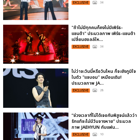
EXCLUSIVE
: 34
"ถ้าไม่มีทุกคนก็คงไม่มีเพิร์ธ-
แซนต้า" ประมวลภาพ เพิร์ธ-แซนต้า
เปลี่ยนฮอลล์ให...
EXCLUSIVE
: 34
ไม่ว่าจะวันนี้หรือวันไหน ก็จะยังภูมิใจ
ในตัว "แจบอม" เหมือนเดิม!
ประมวลภาพ JA...
EXCLUSIVE
: 28
“ช่วงเวลาที่ไม่ได้เจอกันพิสูจน์แล้วว่า
รักแท้จะไม่มีวันจางหาย” ประมวล
ภาพ JAEHYUN กับแฟน...
EXCLUSIVE
: 10