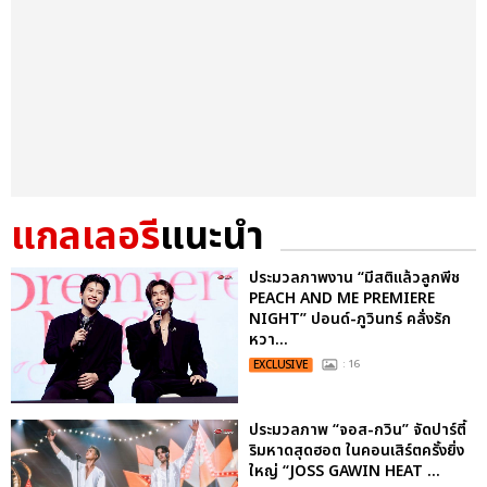
แกลเลอรี
แนะนำ
ประมวลภาพงาน “มีสติแล้วลูกพีช
PEACH AND ME PREMIERE
NIGHT” ปอนด์-ภูวินทร์ คลั่งรัก
หวา...
EXCLUSIVE
: 16
ประมวลภาพ “จอส-กวิน” จัดปาร์ตี้
ริมหาดสุดฮอต ในคอนเสิร์ตครั้งยิ่ง
ใหญ่ “JOSS GAWIN HEAT ...