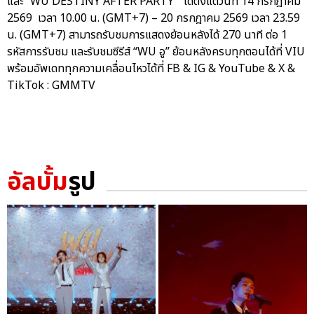
และ “WU DESTINY AFTER PARTY” ได้ตั้งแต่วันที่ 14 กรกฎาคม
2569 เวลา 10.00 น. (GMT+7) – 20 กรกฎาคม 2569 เวลา 23.59
น. (GMT+7) สามารถรับชมการแสดงย้อนหลังได้ 270 นาที ต่อ 1
รหัสการรับชม และรับชมซีรีส์ “WU อู” ย้อนหลังครบทุกตอนได้ที่ VIU
พร้อมอัพเดททุกความเคลื่อนไหวได้ที่ FB & IG & YouTube & X &
TikTok : GMMTV
อัลบั้ม
รูป