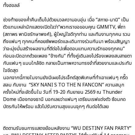
ทั้งฮอลล์
ช่วงท้ายของค่ำคืนเต็มไปด้วยมวลความอบอุ่น เมื่อ “สกาย-นานิ” เป็น
ตัวแทนเหล่านักแสดงเปิดใจว่า“พวกเราขอขอบคุณ GMMTV, พี่ถา
(สถาพร พานิชรักษาพงศ์), ผู้ใหญ่ใจดีทุกท่าน และทีมงานทุกคน รวม
ถึงแฟนๆ ทุกคนที่คอยซัพพอร์ตและเดินทางร่วมกันมา พร้อมสัญญา
ว่าจะมุ่งมั่นสร้างผลงานที่ดีต่อไปเพื่อตอบแทนความรักของทุกคน”
ก่อนจะปิดฉากด้วยเพลง “ข้างกัน” ที่ทั้งคู่เดินลงไปร้องเพลงสบสายตา
กับแฟนๆ แบบใกล้ชิด กลายเป็นภาพความทรงจำที่สวยงามและประทับ
ใจขีดสุด
นอกจากนี้ภายในงานยังมีเผยโปรเจ็กต์สุดพิเศษที่ทำเอาแฟนๆ กรี๊ด
สลบ กับงาน “SKY NANI S TO THE N FANCON” ความสนุก
ครั้งใหม่ที่จะจัดขึ้นใน วันที่ 19-20 กันยายน 2569 ณ Thunder
Dome เมืองทองธานี บอกเลยว่าแฟนๆ เตรียมเรฟแต่งตัว ซ้อมกด
บัตรกันให้พร้อม แล้วไปรับความสุขแบบจุกๆ กันต่อได้เลย
ติดตามรับชมการแสดงย้อนหลังงาน “WU DESTINY FAN PARTY”