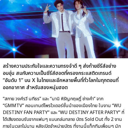
สร้างความประทับใจและความทรงจำดี ๆ ส่งท้ายซีรีส์อย่าง
อบอุ่น สมกับความเป็นซีรีส์ฮอตที่ครองกระแสติดเทรนด์
“อันดับ 1” บน X ในไทยและอีกหลายพื้นที่ทั่วโลกในทุกตอนที่
ออกอากาศ สำหรับสองหนุ่มฮอต
“สกาย วงศ์รวี นทีธร” และ “นานิ หิรัญกฤษฎิ์ ช่างคำ” จาก
“GMMTV” คอนเทนต์โพรไวเดอร์ชั้นนำของเมืองไทย ในงาน “WU
DESTINY FAN PARTY” และ “WU DESTINY AFTER PARTY” ที่
ได้เสียงตอบรับจากแฟนๆ แบบถล่มทลาย บัตร Sold Out ทั้ง 2 งาน
ภายในเวลาไม่นาน หลังเปิดจำหน่ายบัตร ที่งานนี้แท็กทีมเพื่อนๆ นัก