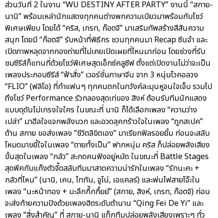
ส่วนวันที่ 2 ในงาน “WU DESTINY AFTER PARTY” งานนี้ “สกาย-
นานิ” พร้อมเหล่านักแสดงทุกคนต่างพกความเบียวมาพร้อมกับโชว์
พิเศษเพียบ โดยได้ “คริส, เกรท, ก๊อตจิ” มาเสริมทัพสร้างสีสันความ
สนุก โดยมี “ก๊อตจิ” รับหน้าที่พิธีกร ชวนทุกคนมา Recap ซีนจำ และ
เปิดภาพหลุดจากกองถ่ายที่ไม่เคยเปิดเผยที่ไหนมาก่อน โดยช่วงที่รับ
ชมซีรีส์ก็แทนที่ด้วยโชว์พิเศษสุดเอ็กซ์คลูซีฟ ตั้งแต่เปิดงานไม่ว่าจะเป็น
เพลงประกอบซีรีส์ “ฟ้าสั่ง” เวอร์ชั่นภาษาจีน จาก 3 หนุ่มโวคอลวง
“FLIO” (ฟลิโอ) ที่ทำแฟนๆ ทุกคนตกในภวังค์ละมุนหูจนใจเจ็บ รวมไป
ถึงโชว์ Performance รัวกลองสุดเท่ของ สิงห์ ต้อนรับทีมนักแสดง
แบบดุดันไม่เกรงใจใคร ในขณะที่ นานิ ก็ได้เลือกเพลง “ความว่าง
เปล่า” มาฮีลใจแจกพลังบวก และอวดลุคกร้าวใจในเพลง “ถูกสเปค”
ด้าน สกาย ขอส่งเพลง “ชีวิตลิขิตเอง” มาเรียกฟิลรอยยิ้ม ก่อนจะสลับ
โหมดมาขยี้ใจในเพลง “ตายทั้งเป็น” ฟากหนุ่ม คริส ก็ปล่อยพลังเสียง
ขั้นสุดในเพลง “กลัว” สะกดคนฟังอยู่หมัด ในขณะที่ Battle Stages
สุดพีคกับแก๊งตัวจี๊ดสลับทีมมาสาดความน่ารักในเพลง “รักนะคะ +
กลัวที่ไหน” (นานิ, เคน, ไททัน, จูโน่, เอแคลร์) และพ่นไฟสายโจ๊ะใน
เพลง “นะหน้าทอง + มะลึกกึ๊กกึ๋ยย์” (สกาย, สิงห์, เกรท, ก๊อตจิ) ก่อน
จะส่งท้ายความปังด้วยเพลงฮิตระดับตำนาน “Qing Fei De Yi” และ
เพลง “สิ่งสำคัญ” ที่ สกาย-นานิ แท็กทีมปล่อยพลังเสียงเพราะๆ ทั่ว