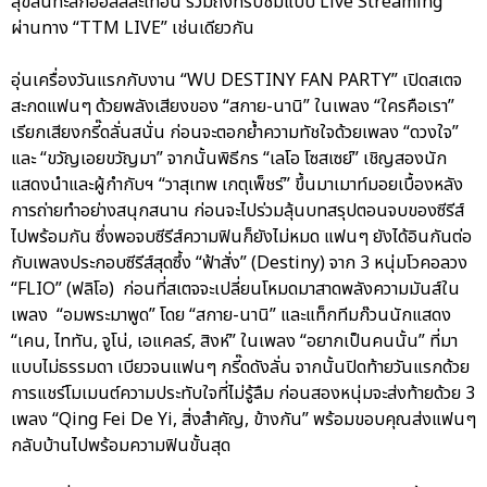
สุขล้นทะลักฮอลล์สะเทือน รวมถึงที่รับชมแบบ Live Streaming
ผ่านทาง “TTM LIVE” เช่นเดียวกัน
อุ่นเครื่องวันแรกกับงาน “WU DESTINY FAN PARTY” เปิดสเตจ
สะกดแฟนๆ ด้วยพลังเสียงของ “สกาย-นานิ” ในเพลง “ใครคือเรา”
เรียกเสียงกรี๊ดลั่นสนั่น ก่อนจะตอกย้ำความทัชใจด้วยเพลง “ดวงใจ”
และ “ขวัญเอยขวัญมา” จากนั้นพิธีกร “เลโอ โซสเซย์” เชิญสองนัก
แสดงนำและผู้กำกับฯ “วาสุเทพ เกตุเพ็ชร์” ขึ้นมาเมาท์มอยเบื้องหลัง
การถ่ายทำอย่างสนุกสนาน ก่อนจะไปร่วมลุ้นบทสรุปตอนจบของซีรีส์
ไปพร้อมกัน ซึ่งพอจบซีรีส์ความฟินก็ยังไม่หมด แฟนๆ ยังได้อินกันต่อ
กับเพลงประกอบซีรีส์สุดซึ้ง “ฟ้าสั่ง” (Destiny) จาก 3 หนุ่มโวคอลวง
“FLIO” (ฟลิโอ) ก่อนที่สเตจจะเปลี่ยนโหมดมาสาดพลังความมันส์ใน
เพลง “อมพระมาพูด” โดย “สกาย-นานิ” และแท็กทีมก๊วนนักแสดง
“เคน, ไททัน, จูโน่, เอแคลร์, สิงห์” ในเพลง “อยากเป็นคนนั้น” ที่มา
แบบไม่ธรรมดา เบียวจนแฟนๆ กรี๊ดดังลั่น จากนั้นปิดท้ายวันแรกด้วย
การแชร์โมเมนต์ความประทับใจที่ไม่รู้ลืม ก่อนสองหนุ่มจะส่งท้ายด้วย 3
เพลง “Qing Fei De Yi, สิ่งสำคัญ, ข้างกัน” พร้อมขอบคุณส่งแฟนๆ
กลับบ้านไปพร้อมความฟินขั้นสุด