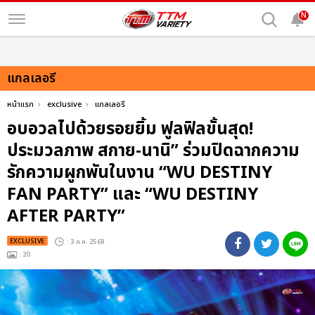
N
แกลเลอรี
หน้าแรก
exclusive
แกลเลอรี
อบอวลไปด้วยรอยยิ้ม ฟูลฟิลขั้นสุด!
ประมวลภาพ สกาย-นานิ” ร่วมปิดฉากความ
รักความผูกพันในงาน “WU DESTINY
FAN PARTY” และ “WU DESTINY
AFTER PARTY”
EXCLUSIVE
: 3 ก.ค. 2569
: 20