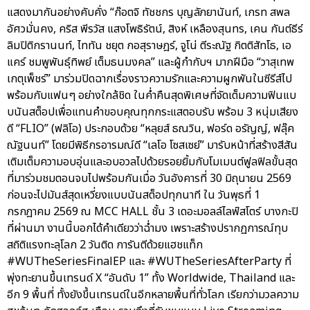
แสดงมากันอย่างคับคั่ง “ก๊อตจิ ทัชชกร บุญลัภยานันท์, เกรท สพล
อัศวมั่นคง, คริส พีรวัส แสงโพธิรัตน์, สิงห์ เหลืองสุนทร, เคน กันต์ธีร์
ลิมปิติกรานนท์, ไททัน ชยุต กอสุราษฎร์, จูโน่ ตีระณัฐ กิตติสัทโธ, เอ
แคร์ ชมพูพันธุ์ทิพย์ เต็มธนมงคล” และผู้กำกับฯ มากฝีมือ “วาสุเทพ
เกตุเพ็ชร์” มาร่วมปิดฉากเรื่องราวความรักและความผูกพันในซีรีส์ไป
พร้อมกับแฟนๆ อย่างใกล้ชิด ในค่ำคืนสุดพิเศษที่จัดเต็มความฟินแบ
บนันสต็อปเพื่อแทนคำขอบคุณทุกกระแสตอบรับ พร้อม 3 หนุ่มเสียง
ดี “FLIO” (ฟลิโอ) ประกอบด้วย “หลุยส์ ธณวิน, ฟอร์ด อรัญญ์, ฟลุ๊ค
ณัฐนนท์” โดยมีพิธีกรอารมณ์ดี “เลโอ โซสเซย์” มารับหน้าที่สร้างสีสัน
เติมเต็มความอบอุ่นและอบอวลไปด้วยรอยยิ้มกับโมเมนต์ฟูลฟิลขั้นสุด
ที่มาร่วมชมตอนจบไปพร้อมกันเมื่อ วันอังคารที่ 30 มิถุนายน 2569
ก่อนจะไปมันส์สุดเหวี่ยงแบบนันสต็อปทุกนาที ใน วันพุธที่ 1
กรกฎาคม 2569 ณ MCC HALL ชั้น 3 เดอะมอลล์ไลฟ์สโตร์ บางกะปิ
ที่ผ่านมา งานนี้บอกได้คำเดียวว่าฉ่ำมง เพราะสร้างปรากฏการณ์ทุบ
สถิติแรงทะลุโลก 2 วันติด การันตีด้วยแฮชแท็ก
#WUTheSeriesFinalEP และ #WUTheSeriesAfterParty ที่
พุ่งทะยานขึ้นเทรนด์ X “อันดับ 1” ทั้ง Worldwide, Thailand และ
อีก 9 พื้นที่ ทั้งยังขึ้นเทรนด์ในอีกหลายพื้นที่ทั่วโลก เรียกว่ามวลความ