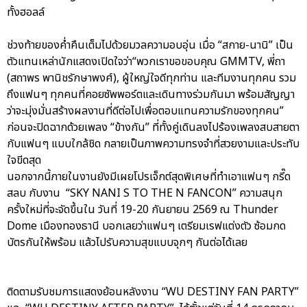
ทั้งฮอลล์
ช่วงท้ายของค่ำคืนเต็มไปด้วยมวลความอบอุ่น เมื่อ “สกาย-นานิ” เป็น
ตัวแทนเหล่านักแสดงเปิดใจว่า“พวกเราขอขอบคุณ GMMTV, พี่ถา
(สถาพร พานิชรักษาพงศ์), ผู้ใหญ่ใจดีทุกท่าน และทีมงานทุกคน รวม
ถึงแฟนๆ ทุกคนที่คอยซัพพอร์ตและเดินทางร่วมกันมา พร้อมสัญญา
ว่าจะมุ่งมั่นสร้างผลงานที่ดีต่อไปเพื่อตอบแทนความรักของทุกคน”
ก่อนจะปิดฉากด้วยเพลง “ข้างกัน” ที่ทั้งคู่เดินลงไปร้องเพลงสบสายตา
กับแฟนๆ แบบใกล้ชิด กลายเป็นภาพความทรงจำที่สวยงามและประทับ
ใจขีดสุด
นอกจากนี้ภายในงานยังมีเผยโปรเจ็กต์สุดพิเศษที่ทำเอาแฟนๆ กรี๊ด
สลบ กับงาน “SKY NANI S TO THE N FANCON” ความสนุก
ครั้งใหม่ที่จะจัดขึ้นใน วันที่ 19-20 กันยายน 2569 ณ Thunder
Dome เมืองทองธานี บอกเลยว่าแฟนๆ เตรียมเรฟแต่งตัว ซ้อมกด
บัตรกันให้พร้อม แล้วไปรับความสุขแบบจุกๆ กันต่อได้เลย
ติดตามรับชมการแสดงย้อนหลังงาน “WU DESTINY FAN PARTY”