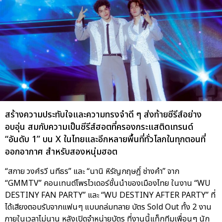
สร้างความประทับใจและความทรงจำดี ๆ ส่งท้ายซีรีส์อย่าง
อบอุ่น สมกับความเป็นซีรีส์ฮอตที่ครองกระแสติดเทรนด์
“อันดับ 1” บน X ในไทยและอีกหลายพื้นที่ทั่วโลกในทุกตอนที่
ออกอากาศ สำหรับสองหนุ่มฮอต
“สกาย วงศ์รวี นทีธร” และ “นานิ หิรัญกฤษฎิ์ ช่างคำ” จาก
“GMMTV” คอนเทนต์โพรไวเดอร์ชั้นนำของเมืองไทย ในงาน “WU
DESTINY FAN PARTY” และ “WU DESTINY AFTER PARTY” ที่
ได้เสียงตอบรับจากแฟนๆ แบบถล่มทลาย บัตร Sold Out ทั้ง 2 งาน
ภายในเวลาไม่นาน หลังเปิดจำหน่ายบัตร ที่งานนี้แท็กทีมเพื่อนๆ นัก