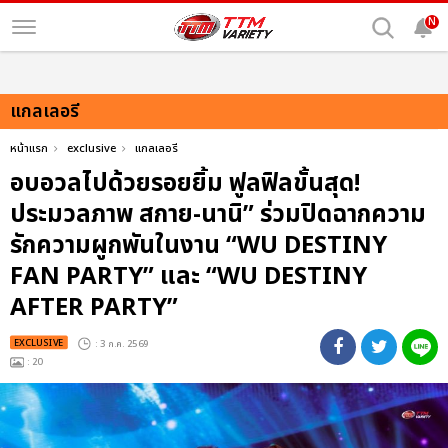
N
แกลเลอรี
หน้าแรก
exclusive
แกลเลอรี
อบอวลไปด้วยรอยยิ้ม ฟูลฟิลขั้นสุด!
ประมวลภาพ สกาย-นานิ” ร่วมปิดฉากความ
รักความผูกพันในงาน “WU DESTINY
FAN PARTY” และ “WU DESTINY
AFTER PARTY”
EXCLUSIVE
: 3 ก.ค. 2569
: 20