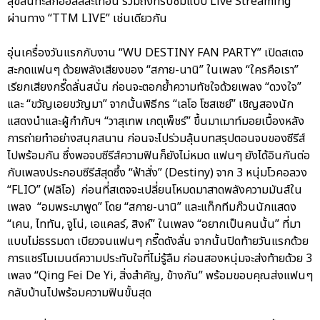
สุขล้นทะลักฮอลล์สะเทือน รวมถึงที่รับชมแบบ Live Streaming
ผ่านทาง “TTM LIVE” เช่นเดียวกัน
อุ่นเครื่องวันแรกกับงาน “WU DESTINY FAN PARTY” เปิดสเตจ
สะกดแฟนๆ ด้วยพลังเสียงของ “สกาย-นานิ” ในเพลง “ใครคือเรา”
เรียกเสียงกรี๊ดลั่นสนั่น ก่อนจะตอกย้ำความทัชใจด้วยเพลง “ดวงใจ”
และ “ขวัญเอยขวัญมา” จากนั้นพิธีกร “เลโอ โซสเซย์” เชิญสองนัก
แสดงนำและผู้กำกับฯ “วาสุเทพ เกตุเพ็ชร์” ขึ้นมาเมาท์มอยเบื้องหลัง
การถ่ายทำอย่างสนุกสนาน ก่อนจะไปร่วมลุ้นบทสรุปตอนจบของซีรีส์
ไปพร้อมกัน ซึ่งพอจบซีรีส์ความฟินก็ยังไม่หมด แฟนๆ ยังได้อินกันต่อ
กับเพลงประกอบซีรีส์สุดซึ้ง “ฟ้าสั่ง” (Destiny) จาก 3 หนุ่มโวคอลวง
“FLIO” (ฟลิโอ) ก่อนที่สเตจจะเปลี่ยนโหมดมาสาดพลังความมันส์ใน
เพลง “อมพระมาพูด” โดย “สกาย-นานิ” และแท็กทีมก๊วนนักแสดง
“เคน, ไททัน, จูโน่, เอแคลร์, สิงห์” ในเพลง “อยากเป็นคนนั้น” ที่มา
แบบไม่ธรรมดา เบียวจนแฟนๆ กรี๊ดดังลั่น จากนั้นปิดท้ายวันแรกด้วย
การแชร์โมเมนต์ความประทับใจที่ไม่รู้ลืม ก่อนสองหนุ่มจะส่งท้ายด้วย 3
เพลง “Qing Fei De Yi, สิ่งสำคัญ, ข้างกัน” พร้อมขอบคุณส่งแฟนๆ
กลับบ้านไปพร้อมความฟินขั้นสุด