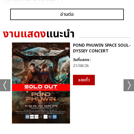
WU DESTINY AFTER PARTY
อ่านต่อ
งานแสดง
แนะนำ
POND PHUWIN SPACE SOUL-
DYSSEY CONCERT
แชร์ :
SHARE
TWEET
LINE
วันที่แสดง :
21/08/26
จองตั๋ว