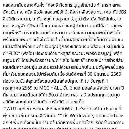
แสดงมากันอย่างคับคั่ง “ก๊อตจิ ทัชชกร บุญลัภยานันท์, เกรท สพล
อัศวมั่นคง, คริส พีรวัส แสงโพธิรัตน์, สิงห์ เหลืองสุนทร, เคน กันต์ธีร์
ลิมปิติกรานนท์, ไททัน ชยุต กอสุราษฎร์, จูโน่ ตีระณัฐ กิตติสัทโธ, เอ
แคร์ ชมพูพันธุ์ทิพย์ เต็มธนมงคล” และผู้กำกับฯ มากฝีมือ “วาสุเทพ
เกตุเพ็ชร์” มาร่วมปิดฉากเรื่องราวความรักและความผูกพันในซีรีส์ไป
พร้อมกับแฟนๆ อย่างใกล้ชิด ในค่ำคืนสุดพิเศษที่จัดเต็มความฟินแบ
บนันสต็อปเพื่อแทนคำขอบคุณทุกกระแสตอบรับ พร้อม 3 หนุ่มเสียง
ดี “FLIO” (ฟลิโอ) ประกอบด้วย “หลุยส์ ธณวิน, ฟอร์ด อรัญญ์, ฟลุ๊ค
ณัฐนนท์” โดยมีพิธีกรอารมณ์ดี “เลโอ โซสเซย์” มารับหน้าที่สร้างสีสัน
เติมเต็มความอบอุ่นและอบอวลไปด้วยรอยยิ้มกับโมเมนต์ฟูลฟิลขั้นสุด
ที่มาร่วมชมตอนจบไปพร้อมกันเมื่อ วันอังคารที่ 30 มิถุนายน 2569
ก่อนจะไปมันส์สุดเหวี่ยงแบบนันสต็อปทุกนาที ใน วันพุธที่ 1
กรกฎาคม 2569 ณ MCC HALL ชั้น 3 เดอะมอลล์ไลฟ์สโตร์ บางกะปิ
ที่ผ่านมา งานนี้บอกได้คำเดียวว่าฉ่ำมง เพราะสร้างปรากฏการณ์ทุบ
สถิติแรงทะลุโลก 2 วันติด การันตีด้วยแฮชแท็ก
#WUTheSeriesFinalEP และ #WUTheSeriesAfterParty ที่
พุ่งทะยานขึ้นเทรนด์ X “อันดับ 1” ทั้ง Worldwide, Thailand และ
อีก 9 พื้นที่ ทั้งยังขึ้นเทรนด์ในอีกหลายพื้นที่ทั่วโลก เรียกว่ามวลความ