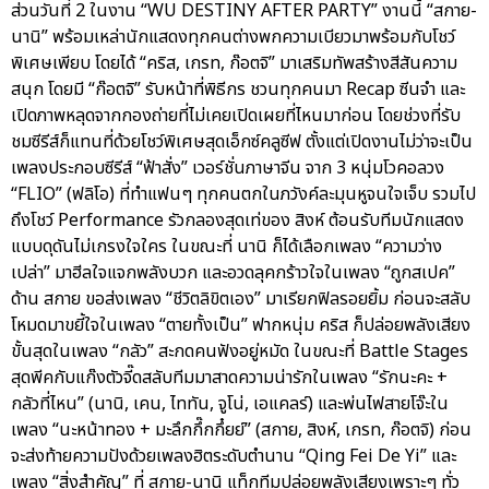
ส่วนวันที่ 2 ในงาน “WU DESTINY AFTER PARTY” งานนี้ “สกาย-
นานิ” พร้อมเหล่านักแสดงทุกคนต่างพกความเบียวมาพร้อมกับโชว์
พิเศษเพียบ โดยได้ “คริส, เกรท, ก๊อตจิ” มาเสริมทัพสร้างสีสันความ
สนุก โดยมี “ก๊อตจิ” รับหน้าที่พิธีกร ชวนทุกคนมา Recap ซีนจำ และ
เปิดภาพหลุดจากกองถ่ายที่ไม่เคยเปิดเผยที่ไหนมาก่อน โดยช่วงที่รับ
ชมซีรีส์ก็แทนที่ด้วยโชว์พิเศษสุดเอ็กซ์คลูซีฟ ตั้งแต่เปิดงานไม่ว่าจะเป็น
เพลงประกอบซีรีส์ “ฟ้าสั่ง” เวอร์ชั่นภาษาจีน จาก 3 หนุ่มโวคอลวง
“FLIO” (ฟลิโอ) ที่ทำแฟนๆ ทุกคนตกในภวังค์ละมุนหูจนใจเจ็บ รวมไป
ถึงโชว์ Performance รัวกลองสุดเท่ของ สิงห์ ต้อนรับทีมนักแสดง
แบบดุดันไม่เกรงใจใคร ในขณะที่ นานิ ก็ได้เลือกเพลง “ความว่าง
เปล่า” มาฮีลใจแจกพลังบวก และอวดลุคกร้าวใจในเพลง “ถูกสเปค”
ด้าน สกาย ขอส่งเพลง “ชีวิตลิขิตเอง” มาเรียกฟิลรอยยิ้ม ก่อนจะสลับ
โหมดมาขยี้ใจในเพลง “ตายทั้งเป็น” ฟากหนุ่ม คริส ก็ปล่อยพลังเสียง
ขั้นสุดในเพลง “กลัว” สะกดคนฟังอยู่หมัด ในขณะที่ Battle Stages
สุดพีคกับแก๊งตัวจี๊ดสลับทีมมาสาดความน่ารักในเพลง “รักนะคะ +
กลัวที่ไหน” (นานิ, เคน, ไททัน, จูโน่, เอแคลร์) และพ่นไฟสายโจ๊ะใน
เพลง “นะหน้าทอง + มะลึกกึ๊กกึ๋ยย์” (สกาย, สิงห์, เกรท, ก๊อตจิ) ก่อน
จะส่งท้ายความปังด้วยเพลงฮิตระดับตำนาน “Qing Fei De Yi” และ
เพลง “สิ่งสำคัญ” ที่ สกาย-นานิ แท็กทีมปล่อยพลังเสียงเพราะๆ ทั่ว