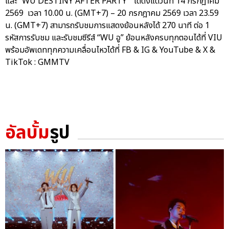
และ “WU DESTINY AFTER PARTY” ได้ตั้งแต่วันที่ 14 กรกฎาคม
2569 เวลา 10.00 น. (GMT+7) – 20 กรกฎาคม 2569 เวลา 23.59
น. (GMT+7) สามารถรับชมการแสดงย้อนหลังได้ 270 นาที ต่อ 1
รหัสการรับชม และรับชมซีรีส์ “WU อู” ย้อนหลังครบทุกตอนได้ที่ VIU
พร้อมอัพเดททุกความเคลื่อนไหวได้ที่ FB & IG & YouTube & X &
TikTok : GMMTV
อัลบั้ม
รูป