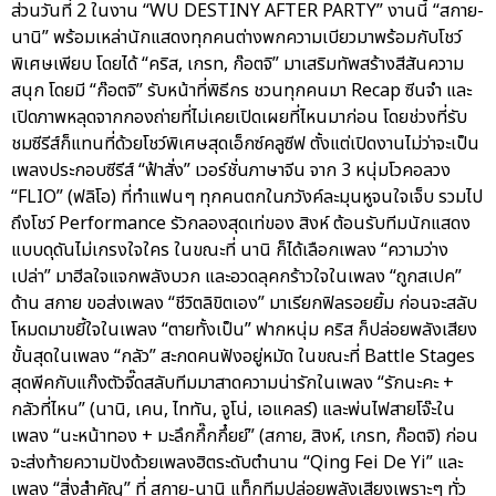
ส่วนวันที่ 2 ในงาน “WU DESTINY AFTER PARTY” งานนี้ “สกาย-
นานิ” พร้อมเหล่านักแสดงทุกคนต่างพกความเบียวมาพร้อมกับโชว์
พิเศษเพียบ โดยได้ “คริส, เกรท, ก๊อตจิ” มาเสริมทัพสร้างสีสันความ
สนุก โดยมี “ก๊อตจิ” รับหน้าที่พิธีกร ชวนทุกคนมา Recap ซีนจำ และ
เปิดภาพหลุดจากกองถ่ายที่ไม่เคยเปิดเผยที่ไหนมาก่อน โดยช่วงที่รับ
ชมซีรีส์ก็แทนที่ด้วยโชว์พิเศษสุดเอ็กซ์คลูซีฟ ตั้งแต่เปิดงานไม่ว่าจะเป็น
เพลงประกอบซีรีส์ “ฟ้าสั่ง” เวอร์ชั่นภาษาจีน จาก 3 หนุ่มโวคอลวง
“FLIO” (ฟลิโอ) ที่ทำแฟนๆ ทุกคนตกในภวังค์ละมุนหูจนใจเจ็บ รวมไป
ถึงโชว์ Performance รัวกลองสุดเท่ของ สิงห์ ต้อนรับทีมนักแสดง
แบบดุดันไม่เกรงใจใคร ในขณะที่ นานิ ก็ได้เลือกเพลง “ความว่าง
เปล่า” มาฮีลใจแจกพลังบวก และอวดลุคกร้าวใจในเพลง “ถูกสเปค”
ด้าน สกาย ขอส่งเพลง “ชีวิตลิขิตเอง” มาเรียกฟิลรอยยิ้ม ก่อนจะสลับ
โหมดมาขยี้ใจในเพลง “ตายทั้งเป็น” ฟากหนุ่ม คริส ก็ปล่อยพลังเสียง
ขั้นสุดในเพลง “กลัว” สะกดคนฟังอยู่หมัด ในขณะที่ Battle Stages
สุดพีคกับแก๊งตัวจี๊ดสลับทีมมาสาดความน่ารักในเพลง “รักนะคะ +
กลัวที่ไหน” (นานิ, เคน, ไททัน, จูโน่, เอแคลร์) และพ่นไฟสายโจ๊ะใน
เพลง “นะหน้าทอง + มะลึกกึ๊กกึ๋ยย์” (สกาย, สิงห์, เกรท, ก๊อตจิ) ก่อน
จะส่งท้ายความปังด้วยเพลงฮิตระดับตำนาน “Qing Fei De Yi” และ
เพลง “สิ่งสำคัญ” ที่ สกาย-นานิ แท็กทีมปล่อยพลังเสียงเพราะๆ ทั่ว