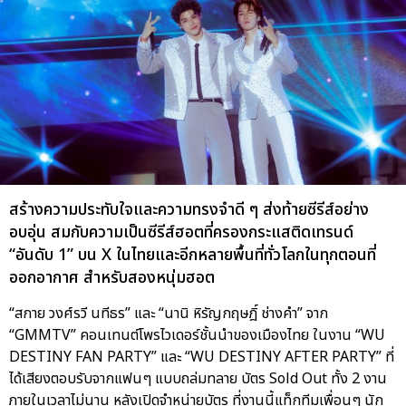
สร้างความประทับใจและความทรงจำดี ๆ ส่งท้ายซีรีส์อย่าง
อบอุ่น สมกับความเป็นซีรีส์ฮอตที่ครองกระแสติดเทรนด์
“อันดับ 1” บน X ในไทยและอีกหลายพื้นที่ทั่วโลกในทุกตอนที่
ออกอากาศ สำหรับสองหนุ่มฮอต
“สกาย วงศ์รวี นทีธร” และ “นานิ หิรัญกฤษฎิ์ ช่างคำ” จาก
“GMMTV” คอนเทนต์โพรไวเดอร์ชั้นนำของเมืองไทย ในงาน “WU
DESTINY FAN PARTY” และ “WU DESTINY AFTER PARTY” ที่
ได้เสียงตอบรับจากแฟนๆ แบบถล่มทลาย บัตร Sold Out ทั้ง 2 งาน
ภายในเวลาไม่นาน หลังเปิดจำหน่ายบัตร ที่งานนี้แท็กทีมเพื่อนๆ นัก