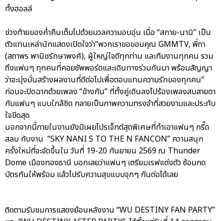
ทั้งฮอลล์
ช่วงท้ายของค่ำคืนเต็มไปด้วยมวลความอบอุ่น เมื่อ “สกาย-นานิ” เป็น
ตัวแทนเหล่านักแสดงเปิดใจว่า“พวกเราขอขอบคุณ GMMTV, พี่ถา
(สถาพร พานิชรักษาพงศ์), ผู้ใหญ่ใจดีทุกท่าน และทีมงานทุกคน รวม
ถึงแฟนๆ ทุกคนที่คอยซัพพอร์ตและเดินทางร่วมกันมา พร้อมสัญญา
ว่าจะมุ่งมั่นสร้างผลงานที่ดีต่อไปเพื่อตอบแทนความรักของทุกคน”
ก่อนจะปิดฉากด้วยเพลง “ข้างกัน” ที่ทั้งคู่เดินลงไปร้องเพลงสบสายตา
กับแฟนๆ แบบใกล้ชิด กลายเป็นภาพความทรงจำที่สวยงามและประทับ
ใจขีดสุด
นอกจากนี้ภายในงานยังมีเผยโปรเจ็กต์สุดพิเศษที่ทำเอาแฟนๆ กรี๊ด
สลบ กับงาน “SKY NANI S TO THE N FANCON” ความสนุก
ครั้งใหม่ที่จะจัดขึ้นใน วันที่ 19-20 กันยายน 2569 ณ Thunder
Dome เมืองทองธานี บอกเลยว่าแฟนๆ เตรียมเรฟแต่งตัว ซ้อมกด
บัตรกันให้พร้อม แล้วไปรับความสุขแบบจุกๆ กันต่อได้เลย
ติดตามรับชมการแสดงย้อนหลังงาน “WU DESTINY FAN PARTY”