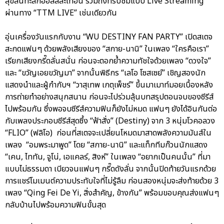
สุขล้นทะลักฮอลล์สะเทือน รวมถึงที่รับชมแบบ Live Streaming
ผ่านทาง “TTM LIVE” เช่นเดียวกัน
อุ่นเครื่องวันแรกกับงาน “WU DESTINY FAN PARTY” เปิดสเตจ
สะกดแฟนๆ ด้วยพลังเสียงของ “สกาย-นานิ” ในเพลง “ใครคือเรา”
เรียกเสียงกรี๊ดลั่นสนั่น ก่อนจะตอกย้ำความทัชใจด้วยเพลง “ดวงใจ”
และ “ขวัญเอยขวัญมา” จากนั้นพิธีกร “เลโอ โซสเซย์” เชิญสองนัก
แสดงนำและผู้กำกับฯ “วาสุเทพ เกตุเพ็ชร์” ขึ้นมาเมาท์มอยเบื้องหลัง
การถ่ายทำอย่างสนุกสนาน ก่อนจะไปร่วมลุ้นบทสรุปตอนจบของซีรีส์
ไปพร้อมกัน ซึ่งพอจบซีรีส์ความฟินก็ยังไม่หมด แฟนๆ ยังได้อินกันต่อ
กับเพลงประกอบซีรีส์สุดซึ้ง “ฟ้าสั่ง” (Destiny) จาก 3 หนุ่มโวคอลวง
“FLIO” (ฟลิโอ) ก่อนที่สเตจจะเปลี่ยนโหมดมาสาดพลังความมันส์ใน
เพลง “อมพระมาพูด” โดย “สกาย-นานิ” และแท็กทีมก๊วนนักแสดง
“เคน, ไททัน, จูโน่, เอแคลร์, สิงห์” ในเพลง “อยากเป็นคนนั้น” ที่มา
แบบไม่ธรรมดา เบียวจนแฟนๆ กรี๊ดดังลั่น จากนั้นปิดท้ายวันแรกด้วย
การแชร์โมเมนต์ความประทับใจที่ไม่รู้ลืม ก่อนสองหนุ่มจะส่งท้ายด้วย 3
เพลง “Qing Fei De Yi, สิ่งสำคัญ, ข้างกัน” พร้อมขอบคุณส่งแฟนๆ
กลับบ้านไปพร้อมความฟินขั้นสุด