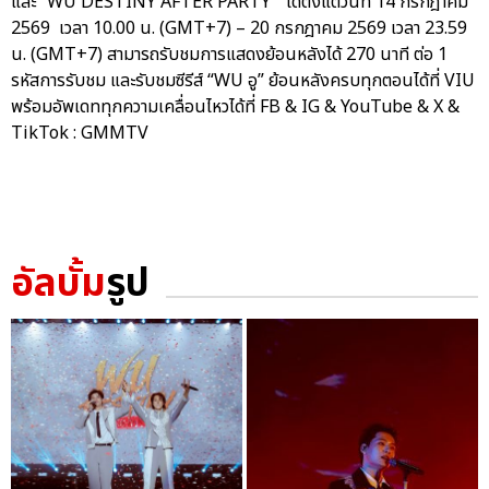
และ “WU DESTINY AFTER PARTY” ได้ตั้งแต่วันที่ 14 กรกฎาคม
2569 เวลา 10.00 น. (GMT+7) – 20 กรกฎาคม 2569 เวลา 23.59
น. (GMT+7) สามารถรับชมการแสดงย้อนหลังได้ 270 นาที ต่อ 1
รหัสการรับชม และรับชมซีรีส์ “WU อู” ย้อนหลังครบทุกตอนได้ที่ VIU
พร้อมอัพเดททุกความเคลื่อนไหวได้ที่ FB & IG & YouTube & X &
TikTok : GMMTV
อัลบั้ม
รูป