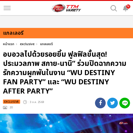
N
แกลเลอรี
หน้าแรก
exclusive
แกลเลอรี
อบอวลไปด้วยรอยยิ้ม ฟูลฟิลขั้นสุด!
ประมวลภาพ สกาย-นานิ” ร่วมปิดฉากความ
รักความผูกพันในงาน “WU DESTINY
FAN PARTY” และ “WU DESTINY
AFTER PARTY”
EXCLUSIVE
: 3 ก.ค. 2569
: 20