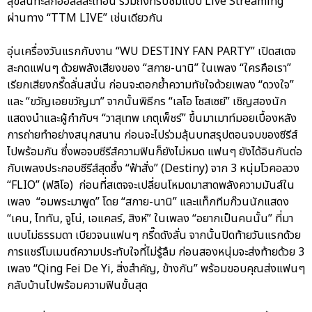
สุขล้นทะลักฮอลล์สะเทือน รวมถึงที่รับชมแบบ Live Streaming
ผ่านทาง “TTM LIVE” เช่นเดียวกัน
อุ่นเครื่องวันแรกกับงาน “WU DESTINY FAN PARTY” เปิดสเตจ
สะกดแฟนๆ ด้วยพลังเสียงของ “สกาย-นานิ” ในเพลง “ใครคือเรา”
เรียกเสียงกรี๊ดลั่นสนั่น ก่อนจะตอกย้ำความทัชใจด้วยเพลง “ดวงใจ”
และ “ขวัญเอยขวัญมา” จากนั้นพิธีกร “เลโอ โซสเซย์” เชิญสองนัก
แสดงนำและผู้กำกับฯ “วาสุเทพ เกตุเพ็ชร์” ขึ้นมาเมาท์มอยเบื้องหลัง
การถ่ายทำอย่างสนุกสนาน ก่อนจะไปร่วมลุ้นบทสรุปตอนจบของซีรีส์
ไปพร้อมกัน ซึ่งพอจบซีรีส์ความฟินก็ยังไม่หมด แฟนๆ ยังได้อินกันต่อ
กับเพลงประกอบซีรีส์สุดซึ้ง “ฟ้าสั่ง” (Destiny) จาก 3 หนุ่มโวคอลวง
“FLIO” (ฟลิโอ) ก่อนที่สเตจจะเปลี่ยนโหมดมาสาดพลังความมันส์ใน
เพลง “อมพระมาพูด” โดย “สกาย-นานิ” และแท็กทีมก๊วนนักแสดง
“เคน, ไททัน, จูโน่, เอแคลร์, สิงห์” ในเพลง “อยากเป็นคนนั้น” ที่มา
แบบไม่ธรรมดา เบียวจนแฟนๆ กรี๊ดดังลั่น จากนั้นปิดท้ายวันแรกด้วย
การแชร์โมเมนต์ความประทับใจที่ไม่รู้ลืม ก่อนสองหนุ่มจะส่งท้ายด้วย 3
เพลง “Qing Fei De Yi, สิ่งสำคัญ, ข้างกัน” พร้อมขอบคุณส่งแฟนๆ
กลับบ้านไปพร้อมความฟินขั้นสุด