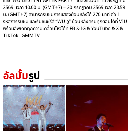
และ “WU DESTINY AFTER PARTY” ได้ตั้งแต่วันที่ 14 กรกฎาคม
2569 เวลา 10.00 น. (GMT+7) – 20 กรกฎาคม 2569 เวลา 23.59
น. (GMT+7) สามารถรับชมการแสดงย้อนหลังได้ 270 นาที ต่อ 1
รหัสการรับชม และรับชมซีรีส์ “WU อู” ย้อนหลังครบทุกตอนได้ที่ VIU
พร้อมอัพเดททุกความเคลื่อนไหวได้ที่ FB & IG & YouTube & X &
TikTok : GMMTV
อัลบั้ม
รูป