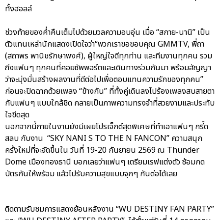
ทั้งฮอลล์
ช่วงท้ายของค่ำคืนเต็มไปด้วยมวลความอบอุ่น เมื่อ “สกาย-นานิ” เป็น
ตัวแทนเหล่านักแสดงเปิดใจว่า“พวกเราขอขอบคุณ GMMTV, พี่ถา
(สถาพร พานิชรักษาพงศ์), ผู้ใหญ่ใจดีทุกท่าน และทีมงานทุกคน รวม
ถึงแฟนๆ ทุกคนที่คอยซัพพอร์ตและเดินทางร่วมกันมา พร้อมสัญญา
ว่าจะมุ่งมั่นสร้างผลงานที่ดีต่อไปเพื่อตอบแทนความรักของทุกคน”
ก่อนจะปิดฉากด้วยเพลง “ข้างกัน” ที่ทั้งคู่เดินลงไปร้องเพลงสบสายตา
กับแฟนๆ แบบใกล้ชิด กลายเป็นภาพความทรงจำที่สวยงามและประทับ
ใจขีดสุด
นอกจากนี้ภายในงานยังมีเผยโปรเจ็กต์สุดพิเศษที่ทำเอาแฟนๆ กรี๊ด
สลบ กับงาน “SKY NANI S TO THE N FANCON” ความสนุก
ครั้งใหม่ที่จะจัดขึ้นใน วันที่ 19-20 กันยายน 2569 ณ Thunder
Dome เมืองทองธานี บอกเลยว่าแฟนๆ เตรียมเรฟแต่งตัว ซ้อมกด
บัตรกันให้พร้อม แล้วไปรับความสุขแบบจุกๆ กันต่อได้เลย
ติดตามรับชมการแสดงย้อนหลังงาน “WU DESTINY FAN PARTY”