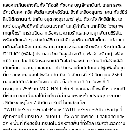
แสดงมากันอย่างคับคั่ง “ก๊อตจิ ทัชชกร บุญลัภยานันท์, เกรท สพล
อัศวมั่นคง, คริส พีรวัส แสงโพธิรัตน์, สิงห์ เหลืองสุนทร, เคน กันต์ธีร์
ลิมปิติกรานนท์, ไททัน ชยุต กอสุราษฎร์, จูโน่ ตีระณัฐ กิตติสัทโธ, เอ
แคร์ ชมพูพันธุ์ทิพย์ เต็มธนมงคล” และผู้กำกับฯ มากฝีมือ “วาสุเทพ
เกตุเพ็ชร์” มาร่วมปิดฉากเรื่องราวความรักและความผูกพันในซีรีส์ไป
พร้อมกับแฟนๆ อย่างใกล้ชิด ในค่ำคืนสุดพิเศษที่จัดเต็มความฟินแบ
บนันสต็อปเพื่อแทนคำขอบคุณทุกกระแสตอบรับ พร้อม 3 หนุ่มเสียง
ดี “FLIO” (ฟลิโอ) ประกอบด้วย “หลุยส์ ธณวิน, ฟอร์ด อรัญญ์, ฟลุ๊ค
ณัฐนนท์” โดยมีพิธีกรอารมณ์ดี “เลโอ โซสเซย์” มารับหน้าที่สร้างสีสัน
เติมเต็มความอบอุ่นและอบอวลไปด้วยรอยยิ้มกับโมเมนต์ฟูลฟิลขั้นสุด
ที่มาร่วมชมตอนจบไปพร้อมกันเมื่อ วันอังคารที่ 30 มิถุนายน 2569
ก่อนจะไปมันส์สุดเหวี่ยงแบบนันสต็อปทุกนาที ใน วันพุธที่ 1
กรกฎาคม 2569 ณ MCC HALL ชั้น 3 เดอะมอลล์ไลฟ์สโตร์ บางกะปิ
ที่ผ่านมา งานนี้บอกได้คำเดียวว่าฉ่ำมง เพราะสร้างปรากฏการณ์ทุบ
สถิติแรงทะลุโลก 2 วันติด การันตีด้วยแฮชแท็ก
#WUTheSeriesFinalEP และ #WUTheSeriesAfterParty ที่
พุ่งทะยานขึ้นเทรนด์ X “อันดับ 1” ทั้ง Worldwide, Thailand และ
อีก 9 พื้นที่ ทั้งยังขึ้นเทรนด์ในอีกหลายพื้นที่ทั่วโลก เรียกว่ามวลความ