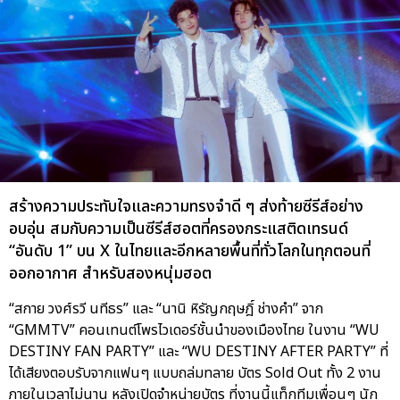
สร้างความประทับใจและความทรงจำดี ๆ ส่งท้ายซีรีส์อย่าง
อบอุ่น สมกับความเป็นซีรีส์ฮอตที่ครองกระแสติดเทรนด์
“อันดับ 1” บน X ในไทยและอีกหลายพื้นที่ทั่วโลกในทุกตอนที่
ออกอากาศ สำหรับสองหนุ่มฮอต
“สกาย วงศ์รวี นทีธร” และ “นานิ หิรัญกฤษฎิ์ ช่างคำ” จาก
“GMMTV” คอนเทนต์โพรไวเดอร์ชั้นนำของเมืองไทย ในงาน “WU
DESTINY FAN PARTY” และ “WU DESTINY AFTER PARTY” ที่
ได้เสียงตอบรับจากแฟนๆ แบบถล่มทลาย บัตร Sold Out ทั้ง 2 งาน
ภายในเวลาไม่นาน หลังเปิดจำหน่ายบัตร ที่งานนี้แท็กทีมเพื่อนๆ นัก