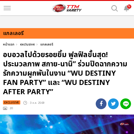
N
แกลเลอรี
หน้าแรก
exclusive
แกลเลอรี
อบอวลไปด้วยรอยยิ้ม ฟูลฟิลขั้นสุด!
ประมวลภาพ สกาย-นานิ” ร่วมปิดฉากความ
รักความผูกพันในงาน “WU DESTINY
FAN PARTY” และ “WU DESTINY
AFTER PARTY”
EXCLUSIVE
: 3 ก.ค. 2569
: 20