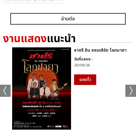
WU DESTINY AFTER PARTY
อ่านต่อ
งานแสดง
แนะนำ
ชาตรี อิน คอนเสิร์ต โลกมายา
แชร์ :
SHARE
TWEET
LINE
วันที่แสดง :
20/09/26
จองตั๋ว