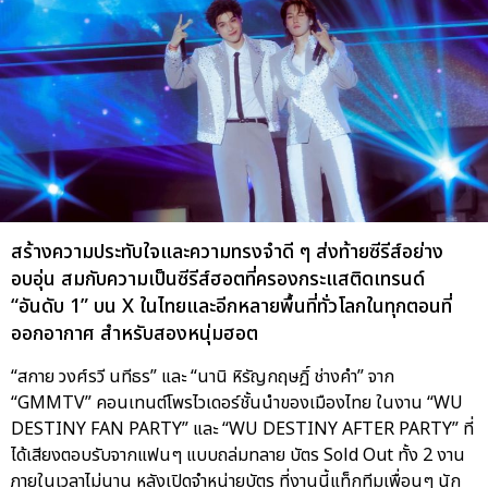
สร้างความประทับใจและความทรงจำดี ๆ ส่งท้ายซีรีส์อย่าง
อบอุ่น สมกับความเป็นซีรีส์ฮอตที่ครองกระแสติดเทรนด์
“อันดับ 1” บน X ในไทยและอีกหลายพื้นที่ทั่วโลกในทุกตอนที่
ออกอากาศ สำหรับสองหนุ่มฮอต
“สกาย วงศ์รวี นทีธร” และ “นานิ หิรัญกฤษฎิ์ ช่างคำ” จาก
“GMMTV” คอนเทนต์โพรไวเดอร์ชั้นนำของเมืองไทย ในงาน “WU
DESTINY FAN PARTY” และ “WU DESTINY AFTER PARTY” ที่
ได้เสียงตอบรับจากแฟนๆ แบบถล่มทลาย บัตร Sold Out ทั้ง 2 งาน
ภายในเวลาไม่นาน หลังเปิดจำหน่ายบัตร ที่งานนี้แท็กทีมเพื่อนๆ นัก