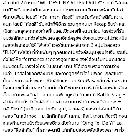
ส่วนวันที่ 2 ในงาน “WU DESTINY AFTER PARTY” งานนี้ “สกาย-
นานิ” พร้อมเหล่านักแสดงทุกคนต่างพกความเบียวมาพร้อมกับโชว์
พิเศษเพียบ โดยได้ “คริส, เกรท, ก๊อตจิ” มาเสริมทัพสร้างสีสันความ
สนุก โดยมี “ก๊อตจิ” รับหน้าที่พิธีกร ชวนทุกคนมา Recap ซีนจำ และ
เปิดภาพหลุดจากกองถ่ายที่ไม่เคยเปิดเผยที่ไหนมาก่อน โดยช่วงที่รับ
ชมซีรีส์ก็แทนที่ด้วยโชว์พิเศษสุดเอ็กซ์คลูซีฟ ตั้งแต่เปิดงานไม่ว่าจะเป็น
เพลงประกอบซีรีส์ “ฟ้าสั่ง” เวอร์ชั่นภาษาจีน จาก 3 หนุ่มโวคอลวง
“FLIO” (ฟลิโอ) ที่ทำแฟนๆ ทุกคนตกในภวังค์ละมุนหูจนใจเจ็บ รวมไป
ถึงโชว์ Performance รัวกลองสุดเท่ของ สิงห์ ต้อนรับทีมนักแสดง
แบบดุดันไม่เกรงใจใคร ในขณะที่ นานิ ก็ได้เลือกเพลง “ความว่าง
เปล่า” มาฮีลใจแจกพลังบวก และอวดลุคกร้าวใจในเพลง “ถูกสเปค”
ด้าน สกาย ขอส่งเพลง “ชีวิตลิขิตเอง” มาเรียกฟิลรอยยิ้ม ก่อนจะสลับ
โหมดมาขยี้ใจในเพลง “ตายทั้งเป็น” ฟากหนุ่ม คริส ก็ปล่อยพลังเสียง
ขั้นสุดในเพลง “กลัว” สะกดคนฟังอยู่หมัด ในขณะที่ Battle Stages
สุดพีคกับแก๊งตัวจี๊ดสลับทีมมาสาดความน่ารักในเพลง “รักนะคะ +
กลัวที่ไหน” (นานิ, เคน, ไททัน, จูโน่, เอแคลร์) และพ่นไฟสายโจ๊ะใน
เพลง “นะหน้าทอง + มะลึกกึ๊กกึ๋ยย์” (สกาย, สิงห์, เกรท, ก๊อตจิ) ก่อน
จะส่งท้ายความปังด้วยเพลงฮิตระดับตำนาน “Qing Fei De Yi” และ
เพลง “สิ่งสำคัญ” ที่ สกาย-นานิ แท็กทีมปล่อยพลังเสียงเพราะๆ ทั่ว