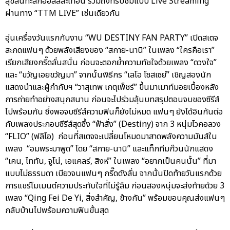
สุขล้นทะลักฮอลล์สะเทือน รวมถึงที่รับชมแบบ Live Streaming
ผ่านทาง “TTM LIVE” เช่นเดียวกัน
อุ่นเครื่องวันแรกกับงาน “WU DESTINY FAN PARTY” เปิดสเตจ
สะกดแฟนๆ ด้วยพลังเสียงของ “สกาย-นานิ” ในเพลง “ใครคือเรา”
เรียกเสียงกรี๊ดลั่นสนั่น ก่อนจะตอกย้ำความทัชใจด้วยเพลง “ดวงใจ”
และ “ขวัญเอยขวัญมา” จากนั้นพิธีกร “เลโอ โซสเซย์” เชิญสองนัก
แสดงนำและผู้กำกับฯ “วาสุเทพ เกตุเพ็ชร์” ขึ้นมาเมาท์มอยเบื้องหลัง
การถ่ายทำอย่างสนุกสนาน ก่อนจะไปร่วมลุ้นบทสรุปตอนจบของซีรีส์
ไปพร้อมกัน ซึ่งพอจบซีรีส์ความฟินก็ยังไม่หมด แฟนๆ ยังได้อินกันต่อ
กับเพลงประกอบซีรีส์สุดซึ้ง “ฟ้าสั่ง” (Destiny) จาก 3 หนุ่มโวคอลวง
“FLIO” (ฟลิโอ) ก่อนที่สเตจจะเปลี่ยนโหมดมาสาดพลังความมันส์ใน
เพลง “อมพระมาพูด” โดย “สกาย-นานิ” และแท็กทีมก๊วนนักแสดง
“เคน, ไททัน, จูโน่, เอแคลร์, สิงห์” ในเพลง “อยากเป็นคนนั้น” ที่มา
แบบไม่ธรรมดา เบียวจนแฟนๆ กรี๊ดดังลั่น จากนั้นปิดท้ายวันแรกด้วย
การแชร์โมเมนต์ความประทับใจที่ไม่รู้ลืม ก่อนสองหนุ่มจะส่งท้ายด้วย 3
เพลง “Qing Fei De Yi, สิ่งสำคัญ, ข้างกัน” พร้อมขอบคุณส่งแฟนๆ
กลับบ้านไปพร้อมความฟินขั้นสุด