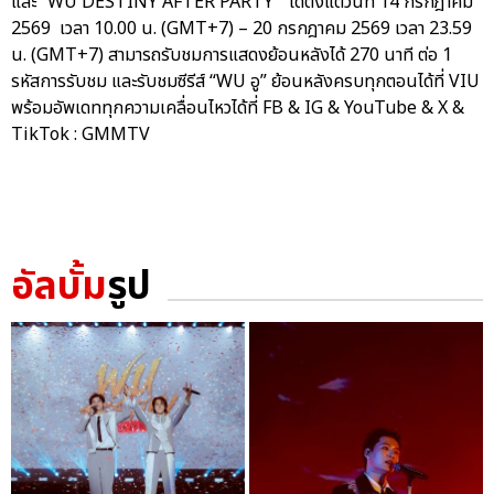
และ “WU DESTINY AFTER PARTY” ได้ตั้งแต่วันที่ 14 กรกฎาคม
2569 เวลา 10.00 น. (GMT+7) – 20 กรกฎาคม 2569 เวลา 23.59
น. (GMT+7) สามารถรับชมการแสดงย้อนหลังได้ 270 นาที ต่อ 1
รหัสการรับชม และรับชมซีรีส์ “WU อู” ย้อนหลังครบทุกตอนได้ที่ VIU
พร้อมอัพเดททุกความเคลื่อนไหวได้ที่ FB & IG & YouTube & X &
TikTok : GMMTV
อัลบั้ม
รูป