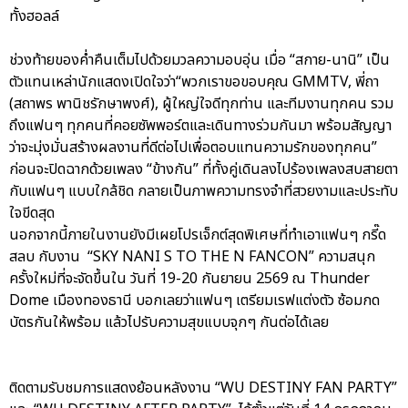
ทั้งฮอลล์
ช่วงท้ายของค่ำคืนเต็มไปด้วยมวลความอบอุ่น เมื่อ “สกาย-นานิ” เป็น
ตัวแทนเหล่านักแสดงเปิดใจว่า“พวกเราขอขอบคุณ GMMTV, พี่ถา
(สถาพร พานิชรักษาพงศ์), ผู้ใหญ่ใจดีทุกท่าน และทีมงานทุกคน รวม
ถึงแฟนๆ ทุกคนที่คอยซัพพอร์ตและเดินทางร่วมกันมา พร้อมสัญญา
ว่าจะมุ่งมั่นสร้างผลงานที่ดีต่อไปเพื่อตอบแทนความรักของทุกคน”
ก่อนจะปิดฉากด้วยเพลง “ข้างกัน” ที่ทั้งคู่เดินลงไปร้องเพลงสบสายตา
กับแฟนๆ แบบใกล้ชิด กลายเป็นภาพความทรงจำที่สวยงามและประทับ
ใจขีดสุด
นอกจากนี้ภายในงานยังมีเผยโปรเจ็กต์สุดพิเศษที่ทำเอาแฟนๆ กรี๊ด
สลบ กับงาน “SKY NANI S TO THE N FANCON” ความสนุก
ครั้งใหม่ที่จะจัดขึ้นใน วันที่ 19-20 กันยายน 2569 ณ Thunder
Dome เมืองทองธานี บอกเลยว่าแฟนๆ เตรียมเรฟแต่งตัว ซ้อมกด
บัตรกันให้พร้อม แล้วไปรับความสุขแบบจุกๆ กันต่อได้เลย
ติดตามรับชมการแสดงย้อนหลังงาน “WU DESTINY FAN PARTY”