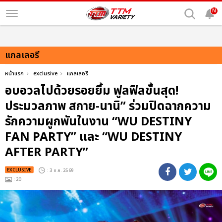
N
แกลเลอรี
หน้าแรก
exclusive
แกลเลอรี
อบอวลไปด้วยรอยยิ้ม ฟูลฟิลขั้นสุด!
ประมวลภาพ สกาย-นานิ” ร่วมปิดฉากความ
รักความผูกพันในงาน “WU DESTINY
FAN PARTY” และ “WU DESTINY
AFTER PARTY”
EXCLUSIVE
: 3 ก.ค. 2569
: 20