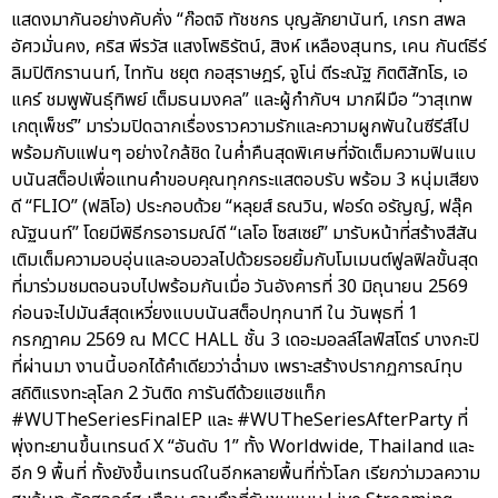
แสดงมากันอย่างคับคั่ง “ก๊อตจิ ทัชชกร บุญลัภยานันท์, เกรท สพล
อัศวมั่นคง, คริส พีรวัส แสงโพธิรัตน์, สิงห์ เหลืองสุนทร, เคน กันต์ธีร์
ลิมปิติกรานนท์, ไททัน ชยุต กอสุราษฎร์, จูโน่ ตีระณัฐ กิตติสัทโธ, เอ
แคร์ ชมพูพันธุ์ทิพย์ เต็มธนมงคล” และผู้กำกับฯ มากฝีมือ “วาสุเทพ
เกตุเพ็ชร์” มาร่วมปิดฉากเรื่องราวความรักและความผูกพันในซีรีส์ไป
พร้อมกับแฟนๆ อย่างใกล้ชิด ในค่ำคืนสุดพิเศษที่จัดเต็มความฟินแบ
บนันสต็อปเพื่อแทนคำขอบคุณทุกกระแสตอบรับ พร้อม 3 หนุ่มเสียง
ดี “FLIO” (ฟลิโอ) ประกอบด้วย “หลุยส์ ธณวิน, ฟอร์ด อรัญญ์, ฟลุ๊ค
ณัฐนนท์” โดยมีพิธีกรอารมณ์ดี “เลโอ โซสเซย์” มารับหน้าที่สร้างสีสัน
เติมเต็มความอบอุ่นและอบอวลไปด้วยรอยยิ้มกับโมเมนต์ฟูลฟิลขั้นสุด
ที่มาร่วมชมตอนจบไปพร้อมกันเมื่อ วันอังคารที่ 30 มิถุนายน 2569
ก่อนจะไปมันส์สุดเหวี่ยงแบบนันสต็อปทุกนาที ใน วันพุธที่ 1
กรกฎาคม 2569 ณ MCC HALL ชั้น 3 เดอะมอลล์ไลฟ์สโตร์ บางกะปิ
ที่ผ่านมา งานนี้บอกได้คำเดียวว่าฉ่ำมง เพราะสร้างปรากฏการณ์ทุบ
สถิติแรงทะลุโลก 2 วันติด การันตีด้วยแฮชแท็ก
#WUTheSeriesFinalEP และ #WUTheSeriesAfterParty ที่
พุ่งทะยานขึ้นเทรนด์ X “อันดับ 1” ทั้ง Worldwide, Thailand และ
อีก 9 พื้นที่ ทั้งยังขึ้นเทรนด์ในอีกหลายพื้นที่ทั่วโลก เรียกว่ามวลความ