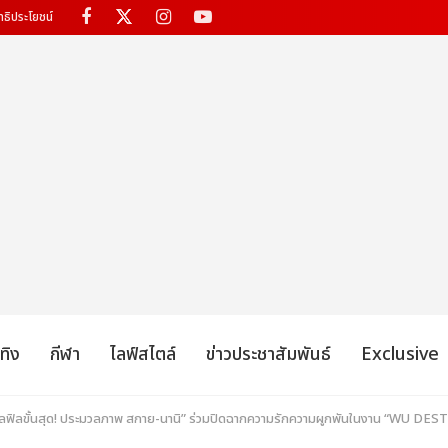
ทธิประโยชน์
เทิง
กีฬา
ไลฟ์สไตล์
ข่าวประชาสัมพันธ์
Exclusive
ฟูลฟิลขั้นสุด! ประมวลภาพ สกาย-นานิ” ร่วมปิดฉากความรักความผูกพันในงาน “W