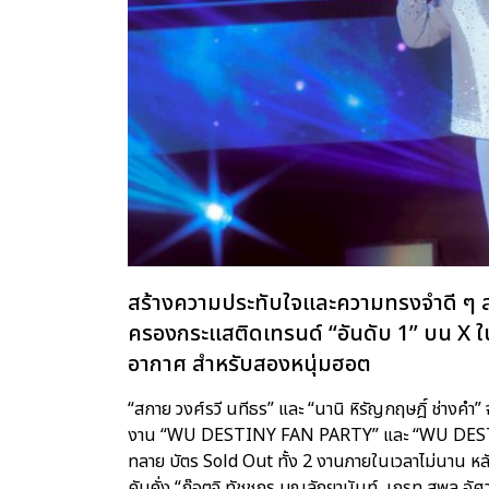
สร้างความประทับใจและความทรงจำดี ๆ ส่งท
ครองกระแสติดเทรนด์ “อันดับ 1” บน X ใน
อากาศ สำหรับสองหนุ่มฮอต
“สกาย วงศ์รวี นทีธร” และ “นานิ หิรัญกฤษฎิ์ ช่าง
งาน “WU DESTINY FAN PARTY” และ “WU DESTIN
ทลาย บัตร Sold Out ทั้ง 2 งานภายในเวลาไม่นาน หลั
คับคั่ง “ก๊อตจิ ทัชชกร บุญลัภยานันท์, เกรท สพล อัศวม