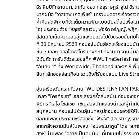
ธีร์ ลิมปิติกรานนท์, ไททัน ชยุต กอสุราษฎร์, จูโน่ ตีร
มากฝีมือ “วาสุเทพ เกตุเพ็ชร์” มาร่วมปิดฉากเรื่องร
ค่ำคืนสุดพิเศษที่จัดเต็มความฟินแบบนันสต็อปเพื่อ
โอ) ประกอบด้วย “หลุยส์ ธณวิน, ฟอร์ด อรัญญ์, ฟลุ๊ค 
สีสันเติมเต็มความอบอุ่นและอบอวลไปด้วยรอยยิ้มกับโม
ที่ 30 มิถุนายน 2569 ก่อนจะไปมันส์สุดเหวี่ยงแบบ
ชั้น 3 เดอะมอลล์ไลฟ์สโตร์ บางกะปิ ที่ผ่านมา งานนี้
2 วันติด การันตีด้วยแฮชแท็ก #WUTheSeriesFina
“อันดับ 1” ทั้ง Worldwide, Thailand และอีก 9 พื้นที
ล้นทะลักฮอลล์สะเทือน รวมถึงที่รับชมแบบ Live St
อุ่นเครื่องวันแรกกับงาน “WU DESTINY FAN PART
เพลง “ใครคือเรา” เรียกเสียงกรี๊ดลั่นสนั่น ก่อนจะต
พิธีกร “เลโอ โซสเซย์” เชิญสองนักแสดงนำและผู้กำกับฯ
สนุกสนาน ก่อนจะไปร่วมลุ้นบทสรุปตอนจบของซีรีส์ไปพ
ต่อกับเพลงประกอบซีรีส์สุดซึ้ง “ฟ้าสั่ง” (Destiny) 
สาดพลังความมันส์ในเพลง “อมพระมาพูด” โดย “สกาย-น
สิงห์” ในเพลง “อยากเป็นคนนั้น” ที่มาแบบไม่ธรรมดา 