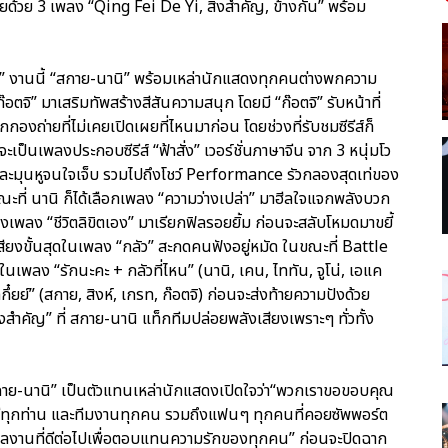
้ายด้วย 3 เพลง “Qing Fei De Yi, สิ่งสำคัญ, ข้างกัน” พร้อม
งานนี้ “สกาย-นานิ” พร้อมเหล่านักแสดงทุกคนต่างพกความ
อตจิ” มาเสริมทัพสร้างสีสันความสนุก โดยมี “ก๊อตจิ” รับหน้าที่
งถ่ายที่ไม่เคยเปิดเผยที่ไหนมาก่อน โดยช่วงที่รับชมซีรีส์ก็
าจะเป็นเพลงประกอบซีรีส์ “ฟ้าสั่ง” เวอร์ชั่นภาษาจีน จาก 3 หนุ่มโว
ละมุนหูจนใจเจ็บ รวมไปถึงโชว์ Performance รัวกลองสุดเท่ของ
ะที่ นานิ ก็ได้เลือกเพลง “ความว่างเปล่า” มาฮีลใจแจกพลังบวก
เพลง “ชีวิตลิขิตเอง” มาเรียกฟิลรอยยิ้ม ก่อนจะสลับโหมดมาขยี้
สียงขั้นสุดในเพลง “กลัว” สะกดคนฟังอยู่หมัด ในขณะที่ Battle
นเพลง “รักนะคะ + กลัวที่ไหน” (นานิ, เคน, ไททัน, จูโน่, เอแค
๋ยย์” (สกาย, สิงห์, เกรท, ก๊อตจิ) ก่อนจะส่งท้ายความปังด้วย
ำคัญ” ที่ สกาย-นานิ แท็กทีมปล่อยพลังเสียงเพราะๆ ทั่วทั้ง
“สกาย-นานิ” เป็นตัวแทนเหล่านักแสดงเปิดใจว่า“พวกเราขอขอบคุณ
ดีทุกท่าน และทีมงานทุกคน รวมถึงแฟนๆ ทุกคนที่คอยซัพพอร์ต
งผลงานที่ดีต่อไปเพื่อตอบแทนความรักของทุกคน” ก่อนจะปิดฉาก