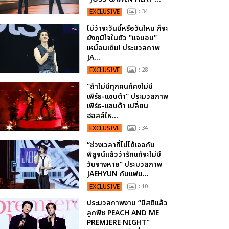
EXCLUSIVE
: 34
ไม่ว่าจะวันนี้หรือวันไหน ก็จะ
ยังภูมิใจในตัว "แจบอม"
เหมือนเดิม! ประมวลภาพ
JA...
EXCLUSIVE
: 28
"ถ้าไม่มีทุกคนก็คงไม่มี
เพิร์ธ-แซนต้า" ประมวลภาพ
เพิร์ธ-แซนต้า เปลี่ยน
ฮอลล์ให...
EXCLUSIVE
: 34
“ช่วงเวลาที่ไม่ได้เจอกัน
พิสูจน์แล้วว่ารักแท้จะไม่มี
วันจางหาย” ประมวลภาพ
JAEHYUN กับแฟน...
EXCLUSIVE
: 10
ประมวลภาพงาน “มีสติแล้ว
ลูกพีช PEACH AND ME
PREMIERE NIGHT”