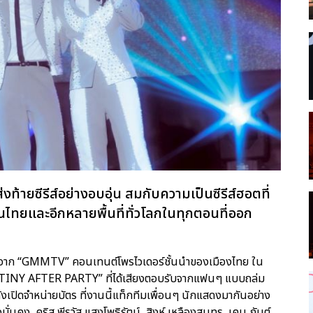
้ายซีรีส์อย่างอบอุ่น สมกับความเป็นซีรีส์ฮอตที่
ไทยและอีกหลายพื้นที่ทั่วโลกในทุกตอนที่ออก
คำ” จาก “GMMTV” คอนเทนต์โพรไวเดอร์ชั้นนำของเมืองไทย ใน
Y AFTER PARTY” ที่ได้เสียงตอบรับจากแฟนๆ แบบถล่ม
งเปิดจำหน่ายบัตร ที่งานนี้แท็กทีมเพื่อนๆ นักแสดงมากันอย่าง
ั่นคง, คริส พีรวัส แสงโพธิรัตน์, สิงห์ เหลืองสุนทร, เคน กันต์