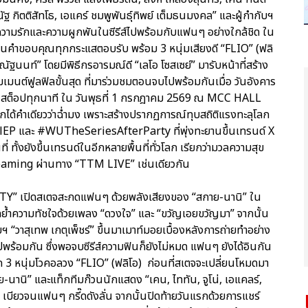
ะณัฐ กิตติสัทโธ, เอแคร์ ชมพูพันธุ์ทิพย์ เต็มธนมงคล” และผู้กำกับฯ
าวความรักและความผูกพันในซีรีส์ไปพร้อมกับแฟนๆ อย่างใกล้ชิด ใน
แทนคำขอบคุณทุกกระแสตอบรับ พร้อม 3 หนุ่มเสียงดี “FLIO” (ฟลิ
ณัฐนนท์” โดยมีพิธีกรอารมณ์ดี “เลโอ โซสเซย์” มารับหน้าที่สร้าง
เมนต์ฟูลฟิลขั้นสุด ที่มาร่วมชมตอนจบไปพร้อมกันเมื่อ วันอังคาร
นันสต็อปทุกนาที ใน วันพุธที่ 1 กรกฎาคม 2569 ณ MCC HALL
บอกได้คำเดียวว่าฉ่ำมง เพราะสร้างปรากฏการณ์ทุบสถิติแรงทะลุโลก
lEP และ #WUTheSeriesAfterParty ที่พุ่งทะยานขึ้นเทรนด์ X
่ ทั้งยังขึ้นเทรนด์ในอีกหลายพื้นที่ทั่วโลก เรียกว่ามวลความสุข
reaming ผ่านทาง “TTM LIVE” เช่นเดียวกัน
Y” เปิดสเตจสะกดแฟนๆ ด้วยพลังเสียงของ “สกาย-นานิ” ใน
อกย้ำความทัชใจด้วยเพลง “ดวงใจ” และ “ขวัญเอยขวัญมา” จากนั้น
 “วาสุเทพ เกตุเพ็ชร์” ขึ้นมาเมาท์มอยเบื้องหลังการถ่ายทำอย่าง
ร้อมกัน ซึ่งพอจบซีรีส์ความฟินก็ยังไม่หมด แฟนๆ ยังได้อินกัน
จาก 3 หนุ่มโวคอลวง “FLIO” (ฟลิโอ) ก่อนที่สเตจจะเปลี่ยนโหมดมา
านิ” และแท็กทีมก๊วนนักแสดง “เคน, ไททัน, จูโน่, เอแคลร์,
เบียวจนแฟนๆ กรี๊ดดังลั่น จากนั้นปิดท้ายวันแรกด้วยการแชร์