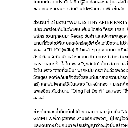
โมเมนต์ความประทับใจที่ไม่รู้ลืม ก่อนสองหนุ่มจะส่งท
ขอบคุณส่งแฟนๆ กลับบ้านไปพร้อมความฟินขั้นสุด
ส่วนวันที่ 2 ในงาน “WU DESTINY AFTER PARTY” 
เบียวมาพร้อมกับโชว์พิเศษเพียบ โดยได้ “คริส, เกรท, ก๊
พิธีกร ชวนทุกคนมา Recap ซีนจำ และเปิดภาพหลุดจากกอ
แทนที่ด้วยโชว์พิเศษสุดเอ็กซ์คลูซีฟ ตั้งแต่เปิดงานไม่ว่
คอลวง “FLIO” (ฟลิโอ) ที่ทำแฟนๆ ทุกคนตกในภวังค์
สิงห์ ต้อนรับทีมนักแสดงแบบดุดันไม่เกรงใจใคร ในขณ
และอวดลุคกร้าวใจในเพลง “ถูกสเปค” ด้าน สกาย ขอส่ง
ใจในเพลง “ตายทั้งเป็น” ฟากหนุ่ม คริส ก็ปล่อยพลังเ
Stages สุดพีคกับแก๊งตัวจี๊ดสลับทีมมาสาดความน่ารักใ
ลร์) และพ่นไฟสายโจ๊ะในเพลง “นะหน้าทอง + มะลึกกึ๊กกึ
เพลงฮิตระดับตำนาน “Qing Fei De Yi” และเพลง “สิ่งส
ฮอลล์
ช่วงท้ายของค่ำคืนเต็มไปด้วยมวลความอบอุ่น เมื่อ 
GMMTV, พี่ถา (สถาพร พานิชรักษาพงศ์), ผู้ใหญ่ใจ
และเดินทางร่วมกันมา พร้อมสัญญาว่าจะมุ่งมั่นสร้า