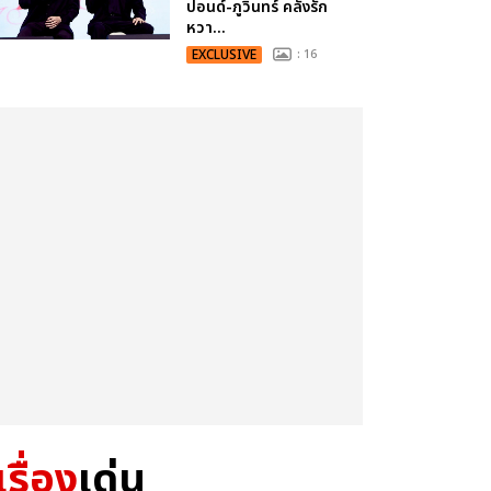
ปอนด์-ภูวินทร์ คลั่งรัก
หวา...
EXCLUSIVE
: 16
เรื่อง
เด่น