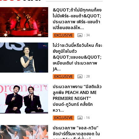
&QUOT;ถ้าไม่มีทุกคนก็คง
ไม่มีเพิร์ธ-แซนต้า&QUOT;
ประมวลภาพ เพิร์ธ-แซนต้า
เปลี่ยนฮอลล์ให...
EXCLUSIVE
: 34
ไม่ว่าจะวันนี้หรือวันไหน ก็จะ
ยังภูมิใจในตัว
&QUOT;แจบอม&QUOT;
เหมือนเดิม! ประมวลภาพ
JA...
EXCLUSIVE
: 28
ประมวลภาพงาน “มีสติแล้ว
ลูกพีช PEACH AND ME
PREMIERE NIGHT”
ปอนด์-ภูวินทร์ คลั่งรัก
หวา...
EXCLUSIVE
: 16
ประมวลภาพ “จอส-กวิน”
จัดปาร์ตี้ริมหาดสุดฮอต ใน