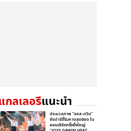
แกลเลอรี
แนะนำ
ประมวลภาพ “จอส-กวิน”
จัดปาร์ตี้ริมหาดสุดฮอต ใน
คอนเสิร์ตครั้งยิ่งใหญ่
“JOSS GAWIN HEAT ...