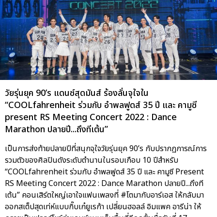
วัยรุ่นยุค 90’s แดนซ์สุดมันส์ ร้องลั่นจุใจใน
“COOLfahrenheit ร่วมกับ อำพลฟูดส์ 35 ปี และ คามูซี
present RS Meeting Concert 2022 : Dance
Marathon ปลายปี...ถึงทีเต้น”
เป็นการส่งท้ายปลายปีที่สนุกจุใจวัยรุ่นยุค 90’s กับปรากฏการณ์การ
รวมตัวของศิลปินดังระดับตำนานในรอบเกือบ 10 ปีสำหรับ
“COOLfahrenheit ร่วมกับ อำพลฟูดส์ 35 ปี และ คามูซี Present
RS Meeting Concert 2022 : Dance Marathon ปลายปี...ถึงที
เต้น” คอนเสิร์ตใหญ่เอาใจแฟนเพลงที่ #โตมากับอาร์เอส ให้กลับมา
ออกสเต็ปสุดเท่ห์แบบกิ๊บเก๋ยูเรก้า เปลี่ยนฮอลล์ อิมแพค อารีน่า ให้