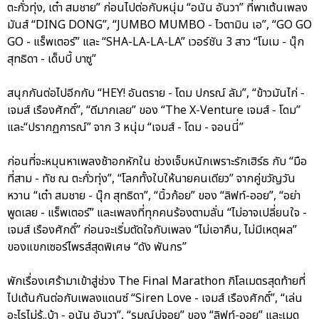
ตะกั่วทุ่ง, เต๋า สมชาย” ก่อนไปต่อกับหนุ่ม “อนัน อันวา” ที่พาเต้นเพลง
มันส์ “DING DONG”, “JUMBO MUMBO - ไวตามิน เอ”, “GO GO
GO - แร็พเตอร์” และ “SHA-LA-LA-LA” เวอร์ชัน 3 สาว “โมเม - นุ๊ก
สุทธิดา - เด็บบี้ บาซู”
สนุกกันต่อไปอีกกับ “HEY! อันตราย - โดม ปกรณ์ ลัม”, “ข้าวมันไก่ -
เจมส์ เรืองศักดิ์”, “ดีมากเลย” ของ “The X-Venture เจมส์ - โดม”
และ“ปรากฏการณ์” จาก 3 หนุ่ม “เจมส์ - โดม - จอนนี่”
ก่อนที่จะหมุนหาเพลงช้าอกหักใน ช่วงเจ็บหนักเพราะรักเฮิร์ธ กับ “มือ
ที่สาม - ทัช ณ ตะกั่วทุ่ง”, “โลกทั้งใบให้นายคนเดียว” จากคู่ขวัญวัน
หวาน “เต๋า สมชาย - นุ๊ก สุทธิดา”, “นิ้วก้อย” ของ “ลิฟท์-ออย”, “อย่า
พูดเลย - แร็พเตอร์” และเพลงที่ทุกคนร้องตามลั่น “ไม่อาจเปลี่ยนใจ -
เจมส์ เรืองศักดิ์” ก่อนจะเริ่มตัดใจกับเพลง “ไม่เอาคืน, ไม่มีเหตุผล”
ของแขกเซอร์ไพรส์สุดพิเศษ “ดัง พันกร”
พักเรื่องเศร้ามาเข้าสู่ช่วง The Final Marathon กิโลเมตรสุดท้ายที่
ไปเต้นกันต่อกับเพลงแดนซ์ “Siren Love - เจมส์ เรืองศักดิ์”, “เล่น
อะไรไม่รู้..บ้า - อนัน อันวา”, “รมณ์บ่จอย” ของ “ลิฟท์-ออย” และเมด