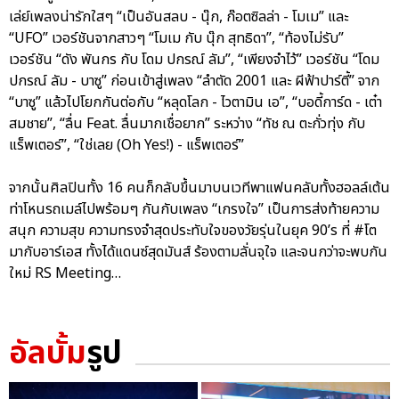
เล่ย์เพลงน่ารักใสๆ “เป็นอันสลบ - นุ๊ก, ก๊อตซิลล่า - โมเม” และ
“UFO” เวอร์ชันจากสาวๆ “โมเม กับ นุ๊ก สุทธิดา”, “ท้องไม่รับ”
เวอร์ชัน “ดัง พันกร กับ โดม ปกรณ์ ลัม”, “เพียงจำไว้” เวอร์ชัน “โดม
ปกรณ์ ลัม - บาซู” ก่อนเข้าสู่เพลง “ลำตัด 2001 และ ผีฟ้าปาร์ตี้” จาก
“บาซู” แล้วไปโยกกันต่อกับ “หลุดโลก - ไวตามิน เอ”, “บอดี้การ์ด - เต๋า
สมชาย”, “ลื่น Feat. ลื่นมากเชื่อยาก” ระหว่าง “ทัช ณ ตะกั่วทุ่ง กับ
แร็พเตอร์”, “ใช่เลย (Oh Yes!) - แร็พเตอร์”
จากนั้นศิลปินทั้ง 16 คนก็กลับขึ้นมาบนเวทีพาแฟนคลับทั้งฮอลล์เต้น
ท่าโหนรถเมล์ไปพร้อมๆ กันกับเพลง “เกรงใจ” เป็นการส่งท้ายความ
สนุก ความสุข ความทรงจำสุดประทับใจของวัยรุ่นในยุค 90’s ที่ #โต
มากับอาร์เอส ทั้งได้แดนซ์สุดมันส์ ร้องตามลั่นจุใจ และจนกว่าจะพบกัน
ใหม่ RS Meeting…
อัลบั้ม
รูป