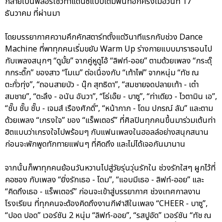
กลายเป็นฟลอร์โชว์ท่าแดนซ์แบบเต็มพื้นที่อีกครั้งเมื่อวันที่ 17
ธันวาคม ที่ผ่านมา
โดยบรรยากาศความคึกคักสตาร์ทตั้งแต่วินาทีแรกกับช่วง Dance
Machine ที่พาทุกคนเริ่มขยับ Warm Up ร่างกายแบบมาราธอนไป
กับเพลงสนุกๆ “ดูมั้ย” จากคู่หูดูโอ้ “ลิฟท์-ออย” ตามด้วยเพลง “กระดุ๊
กกระดิ๊ก” ของสาว “โมเม” ต่อเนื่องกับ “เท้าไฟ” จากหนุ่ม “ทัช ณ
ตะกั่วทุ่ง”, “ถอนสายบัว - นุ๊ก สุทธิดา”, “สมชายจดปลายเท้า - เต๋า
สมชาย”, “ตะลึง - อนัน อันวา”, “โธ่เอ๊ย - บาซู”, “ท่าเดียว - ไวตามิน เอ”,
“ชั๊บ ชั๊บ ชั๊บ - เจมส์ เรืองศักดิ์”, “หน้ากาก - โดม ปกรณ์ ลัม” และตาม
ด้วยเพลง “เกรงใจ” ของ “แร็พเตอร์” ที่ศิลปินทุกคนขึ้นมาร่วมเต้นท่า
ฮิตแบบว่าเกรงใจไปพร้อมๆ กับแฟนเพลงในฮอลล์อย่างสนุกสนาน
ก่อนจะพักพูดทักทายแฟนๆ ที่คิดถึง และไม่ได้เจอกันมานาน
จากนั้นก็พาทุกคนย้อนวันหวานไปสู่วัยรุ่นวุ่นรักใน ช่วงรักใสๆ ผูกไว้ที่
คอซอง กับเพลง “ยิ่งรักเธอ - โดม”, “แอบมีเธอ - ลิฟท์-ออย” และ
“คิดถึงเธอ - แร็พเตอร์” ก่อนจะเข้าสู่บรรยากาศ ช่วงเทศกาลงาน
โรงเรียน ที่ทุกคนจะต้องคิดถึงงานกีฬาสีในเพลง “CHEER - บาซู”,
“ปอด ปอด” เวอร์ชัน 2 หนุ่ม “ลิฟท์-ออย”, “รสปูอัด” เวอร์ชัน “ทัช ณ