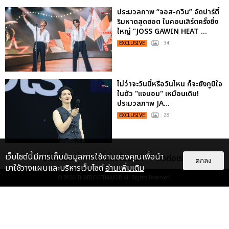
ประมวลภาพ “จอส-กวิน” จัดปาร์ตี้
ริมหาดสุดฮอต ในคอนเสิร์ตครั้งยิ่ง
ใหญ่ “JOSS GAWIN HEAT ...
EXCLUSIVE
: 34
ไม่ว่าจะวันนี้หรือวันไหน ก็จะยังภูมิใจ
ในตัว "แจบอม" เหมือนเดิม!
ประมวลภาพ JA...
EXCLUSIVE
: 28
"ถ้าไม่มีทุกคนก็คงไม่มีเพิร์ธ-
เว็บไซต์นี้มีการเก็บข้อมูลการใช้งานของคุณเพื่อนำ
เกี่ยวกับเรา
ติดต่อลงโฆษณา
ติดต่อเรา
ตกลง
แซนต้า" ประมวลภาพ เพิร์ธ-แซนต้า
มาใช้วางแผนและบริหารเว็บไซต์
อ่านเพิ่มเติม
เปลี่ยนฮอลล์ให...
© 2026
THAITICKETMAJOR
All Rights Reserved.
EXCLUSIVE
: 34
“ช่วงเวลาที่ไม่ได้เจอกันพิสูจน์แล้วว่า