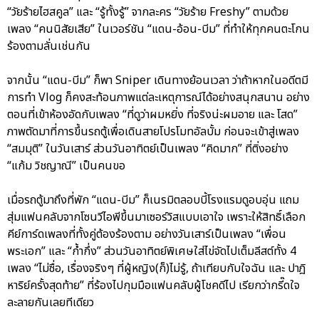
“วัยร้ายไฮสคูล” และ “รู้ทั้งรู้” จากละคร “วัยร้าย Freshy” ตามด้วย
เพลง “คนนิสัยเสีย” ในเวอร์ชัน “แดน-อ้อน-บีม” ที่ทำให้ทุกคนตะโกน
ร้องตามลั่นเช่นกัน
จากนั้น “แดน-บีม” ก็พา Sniper เดินทางย้อนเวลา ว่าถ้าหากในอดีตมี
การทำ Vlog ก็คงสะท้อนภาพแต่ละเหตุการณ์ได้อย่างสนุกสนาน อย่าง
ตอนที่เข้าห้องอัดกับเพลง “ที่ดูว่าผมหยิ่ง ที่จริงน่ะผมอาย และ โสด”
ภาพตัดมาที่การขึ้นรถตู้เพื่อเดินสายโปรโมทอัลบั้ม ก่อนจะเข้าสู่เพลง
“สมมุติ” ในวันเสาร์ ส่วนวันอาทิตย์เป็นเพลง “คิดมาก” ที่ติ่งอย่าง
“แก้ม วิชญาณี” เป็นคนขอ
เมื่อรถตู้มาถึงที่พัก “แดน-บีม” ก็เนรมิตลอบบี้โรงแรมดูอบอุ่น แถม
สุ่มแฟนคลับจากโซนวีไอพีขึ้นมาเซอร์วิสแบบเอาใจ เพราะให้สิทธิ์เลือก
คีย์การ์ดเพลงที่ทั้งคู่ต้องร้องตาม อย่างวันเสาร์เป็นเพลง “เพื่อน
พระเอก” และ “ก้ำกึ่ง” ส่วนวันอาทิตย์พิเศษใส่ไข่จัดไปเต็มลีสต์ทั้ง 4
เพลง “ไม่ซื่อ, เรื่องจริงๆ ที่ผู้หญิง(ก็)ไม่รู้, ถ้าเทียบกับใจฉัน และ ปาฎิ
หาริย์ครั้งสุดท้าย” ที่ร้องไปกุมมือแฟนคลับผู้โชคดีไป เรียกว่ากรี๊ดใจ
ละลายกันเลยทีเดียว