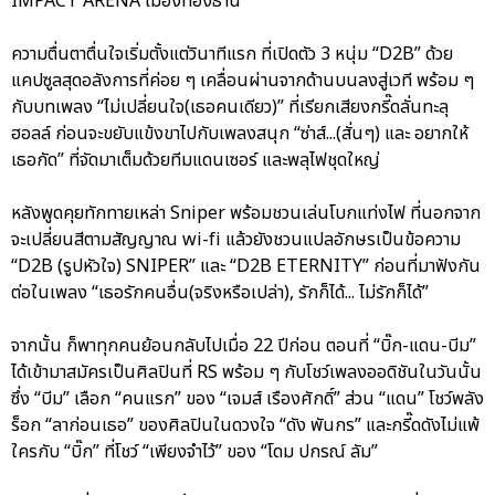
IMPACT ARENA เมืองทองธานี
ความตื่นตาตื่นใจเริ่มตั้งแต่วินาทีแรก ที่เปิดตัว 3 หนุ่ม “D2B” ด้วย
แคปซูลสุดอลังการที่ค่อย ๆ เคลื่อนผ่านจากด้านบนลงสู่เวที พร้อม ๆ
กับบทเพลง “ไม่เปลี่ยนใจ(เธอคนเดียว)” ที่เรียกเสียงกรี๊ดลั่นทะลุ
ฮอลล์ ก่อนจะขยับแข้งขาไปกับเพลงสนุก “ซ่าส์...(สั่นๆ) และ อยากให้
เธอกัด” ที่จัดมาเต็มด้วยทีมแดนเซอร์ และพลุไฟชุดใหญ่
หลังพูดคุยทักทายเหล่า Sniper พร้อมชวนเล่นโบกแท่งไฟ ที่นอกจาก
จะเปลี่ยนสีตามสัญญาณ wi-fi แล้วยังชวนแปลอักษรเป็นข้อความ
“D2B (รูปหัวใจ) SNIPER” และ “D2B ETERNITY” ก่อนที่มาฟังกัน
ต่อในเพลง “เธอรักคนอื่น(จริงหรือเปล่า), รักก็ได้... ไม่รักก็ได้”
จากนั้น ก็พาทุกคนย้อนกลับไปเมื่อ 22 ปีก่อน ตอนที่ “บิ๊ก-แดน-บีม”
ได้เข้ามาสมัครเป็นศิลปินที่ RS พร้อม ๆ กับโชว์เพลงออดิชันในวันนั้น
ซึ่ง “บีม” เลือก “คนแรก” ของ “เจมส์ เรืองศักดิ์” ส่วน “แดน” โชว์พลัง
ร็อก “ลาก่อนเธอ” ของศิลปินในดวงใจ “ดัง พันกร” และกรี๊ดดังไม่แพ้
ใครกับ “บิ๊ก” ที่โชว์ “เพียงจำไว้” ของ “โดม ปกรณ์ ลัม”