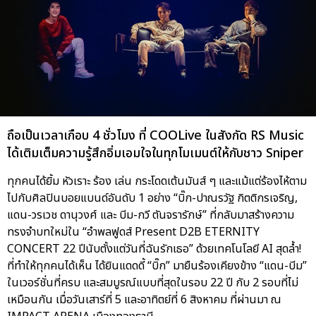
ถือเป็นเวลาเกือบ 4 ชั่วโมง ที่ COOLive ในสังกัด RS Music
ได้เติมเต็มความรู้สึกอิ่มเอมใจในทุกโมเมนต์ให้กับชาว Sniper
ทุกคนได้ยิ้ม หัวเราะ ร้อง เล่น กระโดดเต้นมันส์ ๆ และแม้แต่ร้องไห้ตาม
ไปกับศิลปินบอยแบนด์อันดับ 1 อย่าง “บิ๊ก-ปาณรวัฐ กิตติกรเจริญ,
แดน-วรเวช ดานุวงศ์ และ บีม-กวี ตันจรารักษ์” ที่กลับมาสร้างความ
ทรงจำบทใหม่ใน “อำพลฟูดส์ Present D2B ETERNITY
CONCERT 22 ปีนับตั้งแต่วันที่ฉันรักเธอ” ด้วยเทคโนโลยี AI สุดล้ำ!
ที่ทำให้ทุกคนได้เห็น ได้ยินแดดดี้ “บิ๊ก” มายืนร้องเคียงข้าง “แดน-บีม”
ในเวอร์ชั่นที่ครบ และสมบูรณ์แบบที่สุดในรอบ 22 ปี กับ 2 รอบที่ไม่
เหมือนกัน เมื่อวันเสาร์ที่ 5 และอาทิตย์ที่ 6 สิงหาคม ที่ผ่านมา ณ