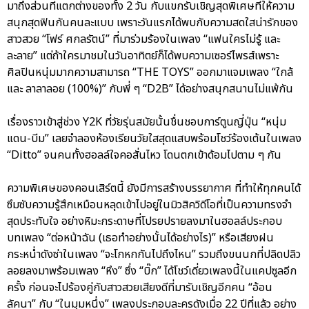
มาถึงส่วนที่แตกต่างของทั้ง 2 วัน กับแขกรับเชิญสุดพิเศษที่ให้ความ
สนุกสุดฟินกันคนละแบบ เพราะวันแรกได้พบกับความสดใสน่ารักของ
สาวสวย “โฟร์ ศกลรัตน์” ที่มาร่วมร้องในเพลง “แฟนใครไม่รู้ และ
ละลาย” แต่ถ้าใครมาชมในวันอาทิตย์ก็ได้พบความเซอร์ไพรส์เพราะ
ศิลปินหนุ่มมากความสามารถ “THE TOYS” ออกมาแจมเพลง “ใกล้
และ ลาลาลอย (100%)” กับพี่ ๆ “D2B” ได้อย่างสนุกสนานไม่แพ้กัน
เรื่องราวเข้าสู่ช่วง Y2K ที่วัยรุ่นสมัยนั้นชื่นชอบการ์ตูนญี่ปุ่น “หนุ่ม
แดน-บีม” เลยจำลองห้องเรียนวัยใสสุดแสบพร้อมโชว์ร้องเต้นในเพลง
“Ditto” จนคนทั้งฮอลล์ใจคอสั่นไหว โดนตกเข้าด้อมไปตาม ๆ กัน
ความพิเศษของคอนเสิร์ตนี้ ยังมีการสร้างบรรยากาศ ที่ทำให้ทุกคนได้
ซึมซับความรู้สึกเหมือนหลุดเข้าไปอยู่ในมิวสิควิดีโอที่เป็นความทรงจำ
สุดประทับใจ อย่างหิมะกระดาษที่โปรยปรายลงมาในฮอลล์ประกอบ
บทเพลง “ต่อหน้าฉัน (เธอทำอย่างนั้นได้อย่างไร)” หรือเสียงฝน
กระหน่ำดังซ่าในเพลง “จะโกหกกันไปถึงไหน” รวมถึงขนนกที่ปลิดปลิว
ลอยลงมาพร้อมเพลง “หึง” ซึ่ง “บิ๊ก” ได้โชว์เดี่ยวเพลงนี้ในแคปซูลอีก
ครั้ง ก่อนจะไปร้องคู่กับสาวสวยเสียงดีที่มารับเชิญอีกคน “อ้อน
ลัคนา” กับ “ในมุมหนึ่ง” เพลงประกอบละครดังเมื่อ 22 ปีที่แล้ว อย่าง