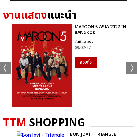
+56
งานแสดง
แนะนำ
ดูรูปทั้งหมด
MAROON 5 ASIA 2027 IN
BANGKOK
วันที่แสดง :
เเท็กที่เกี่ยวข้อง :
09/02/27
D2B
จองตั๋ว
COOLFAHRENHEIT ร่วมกับ อำพลฟูดส์ PRESENT D2B ETERNITY
CONCERT 22 ปีนับตั้งแต่วันที่ฉันรักเธอ
D2B ETERNITY CONCERT 22 ปีนับตั้งแต่วันที่ฉันรักเธอ
TTM
SHOPPING
BON JOVI - TRIANGLE
แชร์ :
SHARE
TWEET
LINE