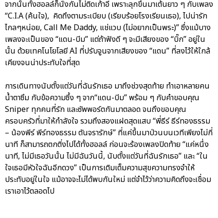
จากนั้นทั้งฮอลล์ก็นั่งกันไม่ติดเก้าอี้ เพราะลุกขึ้นมาเต้นยาว ๆ กับเพลง
“C.I.A (ค้นใจ), คิดถึงตามระเบียบ (เรียบร้อยโรงเรียนเธอ), ไปน่ารัก
ไกลๆหน่อย, Call Me Daddy, แช่แวบ (ไม่อยากเป็นพระ)” ซึ่งแม้บาง
เพลงจะเป็นของ “แดน-บีม” แต่ถ้าฟังดี ๆ จะมีเสียงของ “บิ๊ก” อยู่ใน
นั้น ด้วยเทคโนโยโลยี AI ที่ปรับจูนจากเสียงของ “แดน” ที่ลงไว้ให้ใกล้
เคียงจนน่าประทับใจที่สุด
การเดินทางนับตั้งแต่วันที่ฉันรักเธอ มาถึงช่วงสุดท้าย ทำเอาหลายคน
น้ำตาซึม กับข้อความซึ้ง ๆ จาก“แดน-บีม” พร้อม ๆ กับคำขอบคุณ
Sniper ทุกคนที่รัก และซัพพอร์ตกันมาตลอด จนถึงขอบคุณ
ครอบครัวที่มาให้กำลังใจ รวมถึงสองแฝดสุดแสบ “พี่ธีร์ ธีร์ทองธรรม
– น้องพีร์ พีร์ทองธรรม ตันจรารักษ์” ที่แค่ขึ้นมาป่วนบนเวทีเพียงไม่กี่
นาที ก็สามารถตกติ่งไปได้ทั้งฮอลล์ ก่อนจะร้องเพลงปิดท้าย “แค่หนึ่ง
นาที, ไม่มีเธอวันนั้น ไม่มีฉันวันนี้, นับตั้งแต่วันที่ฉันรักเธอ” และ “ใน
ใจเธอมีหัวใจฉันอีกดวง” เป็นการเติมเต็มความสุขความทรงจำให้
ประทับอยู่ในใจ แม้อาจจะไม่ได้พบกันใหม่ แต่จำไว้ว่าความคิดถึงจะเชื่อม
เราเอาไว้ตลอดไป