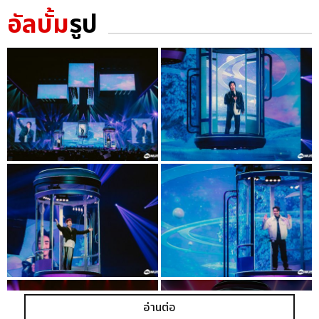
อัลบั้ม
รูป
อ่านต่อ