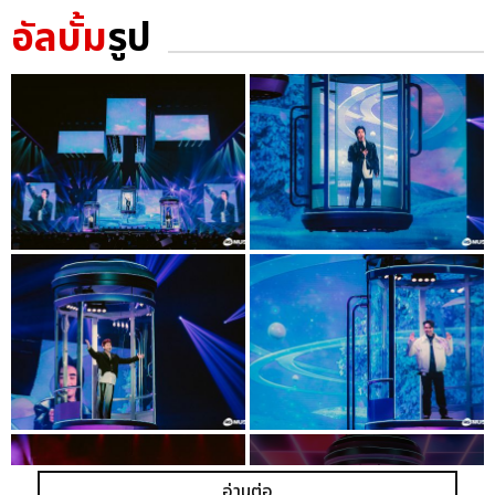
อัลบั้ม
รูป
อ่านต่อ