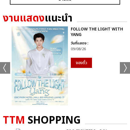
+56
ดูรูปทั้งหมด
งานแสดง
แนะนำ
FOLLOW THE LIGHT WITH
YANG
วันที่แสดง :
เเท็กที่เกี่ยวข้อง :
09/08/26
D2B
จองตั๋ว
COOLFAHRENHEIT ร่วมกับ อำพลฟูดส์ PRESENT D2B ETERNITY
CONCERT 22 ปีนับตั้งแต่วันที่ฉันรักเธอ
D2B ETERNITY CONCERT 22 ปีนับตั้งแต่วันที่ฉันรักเธอ
TTM
SHOPPING
แชร์ :
SHARE
TWEET
LINE