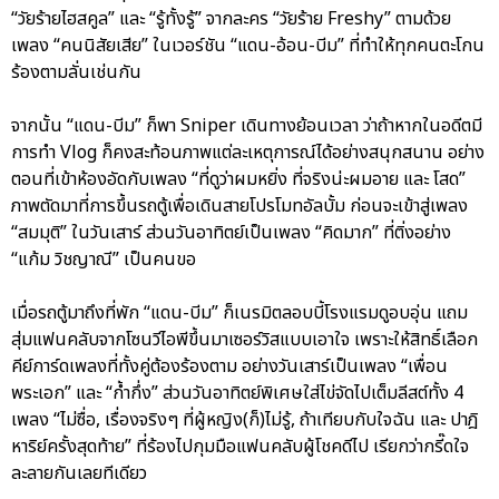
“วัยร้ายไฮสคูล” และ “รู้ทั้งรู้” จากละคร “วัยร้าย Freshy” ตามด้วย
เพลง “คนนิสัยเสีย” ในเวอร์ชัน “แดน-อ้อน-บีม” ที่ทำให้ทุกคนตะโกน
ร้องตามลั่นเช่นกัน
จากนั้น “แดน-บีม” ก็พา Sniper เดินทางย้อนเวลา ว่าถ้าหากในอดีตมี
การทำ Vlog ก็คงสะท้อนภาพแต่ละเหตุการณ์ได้อย่างสนุกสนาน อย่าง
ตอนที่เข้าห้องอัดกับเพลง “ที่ดูว่าผมหยิ่ง ที่จริงน่ะผมอาย และ โสด”
ภาพตัดมาที่การขึ้นรถตู้เพื่อเดินสายโปรโมทอัลบั้ม ก่อนจะเข้าสู่เพลง
“สมมุติ” ในวันเสาร์ ส่วนวันอาทิตย์เป็นเพลง “คิดมาก” ที่ติ่งอย่าง
“แก้ม วิชญาณี” เป็นคนขอ
เมื่อรถตู้มาถึงที่พัก “แดน-บีม” ก็เนรมิตลอบบี้โรงแรมดูอบอุ่น แถม
สุ่มแฟนคลับจากโซนวีไอพีขึ้นมาเซอร์วิสแบบเอาใจ เพราะให้สิทธิ์เลือก
คีย์การ์ดเพลงที่ทั้งคู่ต้องร้องตาม อย่างวันเสาร์เป็นเพลง “เพื่อน
พระเอก” และ “ก้ำกึ่ง” ส่วนวันอาทิตย์พิเศษใส่ไข่จัดไปเต็มลีสต์ทั้ง 4
เพลง “ไม่ซื่อ, เรื่องจริงๆ ที่ผู้หญิง(ก็)ไม่รู้, ถ้าเทียบกับใจฉัน และ ปาฎิ
หาริย์ครั้งสุดท้าย” ที่ร้องไปกุมมือแฟนคลับผู้โชคดีไป เรียกว่ากรี๊ดใจ
ละลายกันเลยทีเดียว