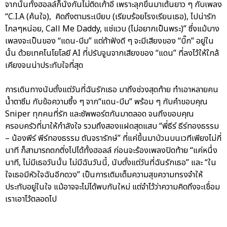
จากนั้นทั้งฮอลล์ก็นั่งกันไม่ติดเก้าอี้ เพราะลุกขึ้นมาเต้นยาว ๆ กับเพลง
“C.I.A (ค้นใจ), คิดถึงตามระเบียบ (เรียบร้อยโรงเรียนเธอ), ไปน่ารัก
ไกลๆหน่อย, Call Me Daddy, แช่แวบ (ไม่อยากเป็นพระ)” ซึ่งแม้บาง
เพลงจะเป็นของ “แดน-บีม” แต่ถ้าฟังดี ๆ จะมีเสียงของ “บิ๊ก” อยู่ใน
นั้น ด้วยเทคโนโยโลยี AI ที่ปรับจูนจากเสียงของ “แดน” ที่ลงไว้ให้ใกล้
เคียงจนน่าประทับใจที่สุด
การเดินทางนับตั้งแต่วันที่ฉันรักเธอ มาถึงช่วงสุดท้าย ทำเอาหลายคน
น้ำตาซึม กับข้อความซึ้ง ๆ จาก“แดน-บีม” พร้อม ๆ กับคำขอบคุณ
Sniper ทุกคนที่รัก และซัพพอร์ตกันมาตลอด จนถึงขอบคุณ
ครอบครัวที่มาให้กำลังใจ รวมถึงสองแฝดสุดแสบ “พี่ธีร์ ธีร์ทองธรรม
– น้องพีร์ พีร์ทองธรรม ตันจรารักษ์” ที่แค่ขึ้นมาป่วนบนเวทีเพียงไม่กี่
นาที ก็สามารถตกติ่งไปได้ทั้งฮอลล์ ก่อนจะร้องเพลงปิดท้าย “แค่หนึ่ง
นาที, ไม่มีเธอวันนั้น ไม่มีฉันวันนี้, นับตั้งแต่วันที่ฉันรักเธอ” และ “ใน
ใจเธอมีหัวใจฉันอีกดวง” เป็นการเติมเต็มความสุขความทรงจำให้
ประทับอยู่ในใจ แม้อาจจะไม่ได้พบกันใหม่ แต่จำไว้ว่าความคิดถึงจะเชื่อม
เราเอาไว้ตลอดไป