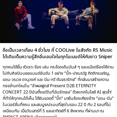
ถือเป็นเวลาเกือบ 4 ชั่วโมง ที่ COOLive ในสังกัด RS Music
ได้เติมเต็มความรู้สึกอิ่มเอมใจในทุกโมเมนต์ให้กับชาว Sniper
ทุกคนได้ยิ้ม หัวเราะ ร้อง เล่น กระโดดเต้นมันส์ ๆ และแม้แต่ร้องไห้ตาม
ไปกับศิลปินบอยแบนด์อันดับ 1 อย่าง “บิ๊ก-ปาณรวัฐ กิตติกรเจริญ,
แดน-วรเวช ดานุวงศ์ และ บีม-กวี ตันจรารักษ์” ที่กลับมาสร้างความ
ทรงจำบทใหม่ใน “อำพลฟูดส์ Present D2B ETERNITY
CONCERT 22 ปีนับตั้งแต่วันที่ฉันรักเธอ” ด้วยเทคโนโลยี AI สุดล้ำ!
ที่ทำให้ทุกคนได้เห็น ได้ยินแดดดี้ “บิ๊ก” มายืนร้องเคียงข้าง “แดน-บีม”
ในเวอร์ชั่นที่ครบ และสมบูรณ์แบบที่สุดในรอบ 22 ปี กับ 2 รอบที่ไม่
เหมือนกัน เมื่อวันเสาร์ที่ 5 และอาทิตย์ที่ 6 สิงหาคม ที่ผ่านมา ณ