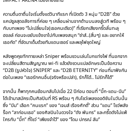
IMPACT ARENA เมืองทองธานี
ความตื่นตาตื่นใจเริ่มตั้งแต่วินาทีแรก ที่เปิดตัว 3 หนุ่ม “D2B” ด้วย
แคปซูลสุดอลังการที่ค่อย ๆ เคลื่อนผ่านจากด้านบนลงสู่เวที พร้อม ๆ
กับบทเพลง “ไม่เปลี่ยนใจ(เธอคนเดียว)” ที่เรียกเสียงกรี๊ดลั่นทะลุ
ฮอลล์ ก่อนจะขยับแข้งขาไปกับเพลงสนุก “ซ่าส์...(สั่นๆ) และ อยากให้
เธอกัด” ที่จัดมาเต็มด้วยทีมแดนเซอร์ และพลุไฟชุดใหญ่
หลังพูดคุยทักทายเหล่า Sniper พร้อมชวนเล่นโบกแท่งไฟ ที่นอกจาก
จะเปลี่ยนสีตามสัญญาณ wi-fi แล้วยังชวนแปลอักษรเป็นข้อความ
“D2B (รูปหัวใจ) SNIPER” และ “D2B ETERNITY” ก่อนที่มาฟังกัน
ต่อในเพลง “เธอรักคนอื่น(จริงหรือเปล่า), รักก็ได้... ไม่รักก็ได้”
จากนั้น ก็พาทุกคนย้อนกลับไปเมื่อ 22 ปีก่อน ตอนที่ “บิ๊ก-แดน-บีม”
ได้เข้ามาสมัครเป็นศิลปินที่ RS พร้อม ๆ กับโชว์เพลงออดิชันในวันนั้น
ซึ่ง “บีม” เลือก “คนแรก” ของ “เจมส์ เรืองศักดิ์” ส่วน “แดน” โชว์พลัง
ร็อก “ลาก่อนเธอ” ของศิลปินในดวงใจ “ดัง พันกร” และกรี๊ดดังไม่แพ้
ใครกับ “บิ๊ก” ที่โชว์ “เพียงจำไว้” ของ “โดม ปกรณ์ ลัม”