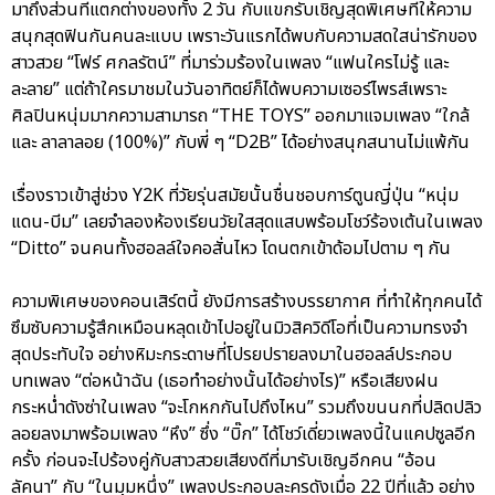
มาถึงส่วนที่แตกต่างของทั้ง 2 วัน กับแขกรับเชิญสุดพิเศษที่ให้ความ
สนุกสุดฟินกันคนละแบบ เพราะวันแรกได้พบกับความสดใสน่ารักของ
สาวสวย “โฟร์ ศกลรัตน์” ที่มาร่วมร้องในเพลง “แฟนใครไม่รู้ และ
ละลาย” แต่ถ้าใครมาชมในวันอาทิตย์ก็ได้พบความเซอร์ไพรส์เพราะ
ศิลปินหนุ่มมากความสามารถ “THE TOYS” ออกมาแจมเพลง “ใกล้
และ ลาลาลอย (100%)” กับพี่ ๆ “D2B” ได้อย่างสนุกสนานไม่แพ้กัน
เรื่องราวเข้าสู่ช่วง Y2K ที่วัยรุ่นสมัยนั้นชื่นชอบการ์ตูนญี่ปุ่น “หนุ่ม
แดน-บีม” เลยจำลองห้องเรียนวัยใสสุดแสบพร้อมโชว์ร้องเต้นในเพลง
“Ditto” จนคนทั้งฮอลล์ใจคอสั่นไหว โดนตกเข้าด้อมไปตาม ๆ กัน
ความพิเศษของคอนเสิร์ตนี้ ยังมีการสร้างบรรยากาศ ที่ทำให้ทุกคนได้
ซึมซับความรู้สึกเหมือนหลุดเข้าไปอยู่ในมิวสิควิดีโอที่เป็นความทรงจำ
สุดประทับใจ อย่างหิมะกระดาษที่โปรยปรายลงมาในฮอลล์ประกอบ
บทเพลง “ต่อหน้าฉัน (เธอทำอย่างนั้นได้อย่างไร)” หรือเสียงฝน
กระหน่ำดังซ่าในเพลง “จะโกหกกันไปถึงไหน” รวมถึงขนนกที่ปลิดปลิว
ลอยลงมาพร้อมเพลง “หึง” ซึ่ง “บิ๊ก” ได้โชว์เดี่ยวเพลงนี้ในแคปซูลอีก
ครั้ง ก่อนจะไปร้องคู่กับสาวสวยเสียงดีที่มารับเชิญอีกคน “อ้อน
ลัคนา” กับ “ในมุมหนึ่ง” เพลงประกอบละครดังเมื่อ 22 ปีที่แล้ว อย่าง