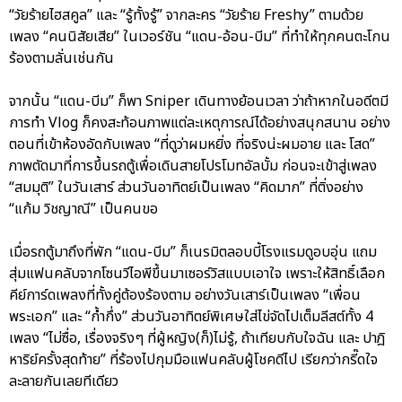
“วัยร้ายไฮสคูล” และ “รู้ทั้งรู้” จากละคร “วัยร้าย Freshy” ตามด้วย
เพลง “คนนิสัยเสีย” ในเวอร์ชัน “แดน-อ้อน-บีม” ที่ทำให้ทุกคนตะโกน
ร้องตามลั่นเช่นกัน
จากนั้น “แดน-บีม” ก็พา Sniper เดินทางย้อนเวลา ว่าถ้าหากในอดีตมี
การทำ Vlog ก็คงสะท้อนภาพแต่ละเหตุการณ์ได้อย่างสนุกสนาน อย่าง
ตอนที่เข้าห้องอัดกับเพลง “ที่ดูว่าผมหยิ่ง ที่จริงน่ะผมอาย และ โสด”
ภาพตัดมาที่การขึ้นรถตู้เพื่อเดินสายโปรโมทอัลบั้ม ก่อนจะเข้าสู่เพลง
“สมมุติ” ในวันเสาร์ ส่วนวันอาทิตย์เป็นเพลง “คิดมาก” ที่ติ่งอย่าง
“แก้ม วิชญาณี” เป็นคนขอ
เมื่อรถตู้มาถึงที่พัก “แดน-บีม” ก็เนรมิตลอบบี้โรงแรมดูอบอุ่น แถม
สุ่มแฟนคลับจากโซนวีไอพีขึ้นมาเซอร์วิสแบบเอาใจ เพราะให้สิทธิ์เลือก
คีย์การ์ดเพลงที่ทั้งคู่ต้องร้องตาม อย่างวันเสาร์เป็นเพลง “เพื่อน
พระเอก” และ “ก้ำกึ่ง” ส่วนวันอาทิตย์พิเศษใส่ไข่จัดไปเต็มลีสต์ทั้ง 4
เพลง “ไม่ซื่อ, เรื่องจริงๆ ที่ผู้หญิง(ก็)ไม่รู้, ถ้าเทียบกับใจฉัน และ ปาฎิ
หาริย์ครั้งสุดท้าย” ที่ร้องไปกุมมือแฟนคลับผู้โชคดีไป เรียกว่ากรี๊ดใจ
ละลายกันเลยทีเดียว