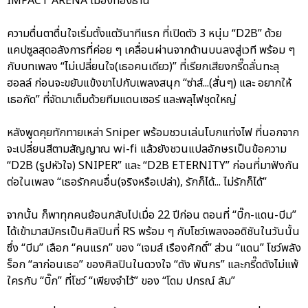
IMPACT ARENA เมืองทองธานี
ความตื่นตาตื่นใจเริ่มตั้งแต่วินาทีแรก ที่เปิดตัว 3 หนุ่ม “D2B” ด้วย
แคปซูลสุดอลังการที่ค่อย ๆ เคลื่อนผ่านจากด้านบนลงสู่เวที พร้อม ๆ
กับบทเพลง “ไม่เปลี่ยนใจ(เธอคนเดียว)” ที่เรียกเสียงกรี๊ดลั่นทะลุ
ฮอลล์ ก่อนจะขยับแข้งขาไปกับเพลงสนุก “ซ่าส์...(สั่นๆ) และ อยากให้
เธอกัด” ที่จัดมาเต็มด้วยทีมแดนเซอร์ และพลุไฟชุดใหญ่
หลังพูดคุยทักทายเหล่า Sniper พร้อมชวนเล่นโบกแท่งไฟ ที่นอกจาก
จะเปลี่ยนสีตามสัญญาณ wi-fi แล้วยังชวนแปลอักษรเป็นข้อความ
“D2B (รูปหัวใจ) SNIPER” และ “D2B ETERNITY” ก่อนที่มาฟังกัน
ต่อในเพลง “เธอรักคนอื่น(จริงหรือเปล่า), รักก็ได้... ไม่รักก็ได้”
จากนั้น ก็พาทุกคนย้อนกลับไปเมื่อ 22 ปีก่อน ตอนที่ “บิ๊ก-แดน-บีม”
ได้เข้ามาสมัครเป็นศิลปินที่ RS พร้อม ๆ กับโชว์เพลงออดิชันในวันนั้น
ซึ่ง “บีม” เลือก “คนแรก” ของ “เจมส์ เรืองศักดิ์” ส่วน “แดน” โชว์พลัง
ร็อก “ลาก่อนเธอ” ของศิลปินในดวงใจ “ดัง พันกร” และกรี๊ดดังไม่แพ้
ใครกับ “บิ๊ก” ที่โชว์ “เพียงจำไว้” ของ “โดม ปกรณ์ ลัม”