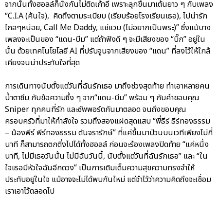
จากนั้นทั้งฮอลล์ก็นั่งกันไม่ติดเก้าอี้ เพราะลุกขึ้นมาเต้นยาว ๆ กับเพลง
“C.I.A (ค้นใจ), คิดถึงตามระเบียบ (เรียบร้อยโรงเรียนเธอ), ไปน่ารัก
ไกลๆหน่อย, Call Me Daddy, แช่แวบ (ไม่อยากเป็นพระ)” ซึ่งแม้บาง
เพลงจะเป็นของ “แดน-บีม” แต่ถ้าฟังดี ๆ จะมีเสียงของ “บิ๊ก” อยู่ใน
นั้น ด้วยเทคโนโยโลยี AI ที่ปรับจูนจากเสียงของ “แดน” ที่ลงไว้ให้ใกล้
เคียงจนน่าประทับใจที่สุด
การเดินทางนับตั้งแต่วันที่ฉันรักเธอ มาถึงช่วงสุดท้าย ทำเอาหลายคน
น้ำตาซึม กับข้อความซึ้ง ๆ จาก“แดน-บีม” พร้อม ๆ กับคำขอบคุณ
Sniper ทุกคนที่รัก และซัพพอร์ตกันมาตลอด จนถึงขอบคุณ
ครอบครัวที่มาให้กำลังใจ รวมถึงสองแฝดสุดแสบ “พี่ธีร์ ธีร์ทองธรรม
– น้องพีร์ พีร์ทองธรรม ตันจรารักษ์” ที่แค่ขึ้นมาป่วนบนเวทีเพียงไม่กี่
นาที ก็สามารถตกติ่งไปได้ทั้งฮอลล์ ก่อนจะร้องเพลงปิดท้าย “แค่หนึ่ง
นาที, ไม่มีเธอวันนั้น ไม่มีฉันวันนี้, นับตั้งแต่วันที่ฉันรักเธอ” และ “ใน
ใจเธอมีหัวใจฉันอีกดวง” เป็นการเติมเต็มความสุขความทรงจำให้
ประทับอยู่ในใจ แม้อาจจะไม่ได้พบกันใหม่ แต่จำไว้ว่าความคิดถึงจะเชื่อม
เราเอาไว้ตลอดไป