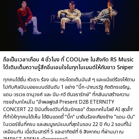
ถือเป็นเวลาเกือบ 4 ชั่วโมง ที่ COOLive ในสังกัด RS Music
ได้เติมเต็มความรู้สึกอิ่มเอมใจในทุกโมเมนต์ให้กับชาว Sniper
ทุกคนได้ยิ้ม หัวเราะ ร้อง เล่น กระโดดเต้นมันส์ ๆ และแม้แต่ร้องไห้ตาม
ไปกับศิลปินบอยแบนด์อันดับ 1 อย่าง “บิ๊ก-ปาณรวัฐ กิตติกรเจริญ,
แดน-วรเวช ดานุวงศ์ และ บีม-กวี ตันจรารักษ์” ที่กลับมาสร้างความ
ทรงจำบทใหม่ใน “อำพลฟูดส์ Present D2B ETERNITY
CONCERT 22 ปีนับตั้งแต่วันที่ฉันรักเธอ” ด้วยเทคโนโลยี AI สุดล้ำ!
ที่ทำให้ทุกคนได้เห็น ได้ยินแดดดี้ “บิ๊ก” มายืนร้องเคียงข้าง “แดน-บีม”
ในเวอร์ชั่นที่ครบ และสมบูรณ์แบบที่สุดในรอบ 22 ปี กับ 2 รอบที่ไม่
เหมือนกัน เมื่อวันเสาร์ที่ 5 และอาทิตย์ที่ 6 สิงหาคม ที่ผ่านมา ณ