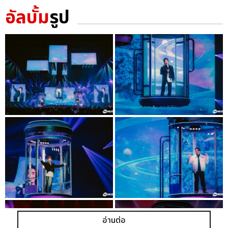
อัลบั้ม
รูป
อ่านต่อ