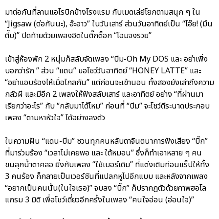
มาต่อกันที่ลานแอโรบิกข้างโรงแรม กับเมดเล่ย์โยกตามสนุก ๆ ใน
“Jigsaw (ต่อกันนะ), อ๊ะอาว” ในวันเสาร์ ส่วนวันอาทิตย์เป็น “โอ๊ย! (มึน
ตึ๊บ)” ปิดท้ายด้วยเพลงฮิตในติ๊กต็อก “โอมจงรวย”
เข้าสู่ห้องพัก 2 หนุ่มก็สลับจัดเพลง “บีม-Oh My DOS และ อย่าเพิ่ง
บอกว่ารัก ” ส่วน “แดน” ขอโชว์วันอาทิตย์ “HONEY LATTE” และ
“อย่าแอบร้องไห้เมื่อไกลกัน” แต่ก่อนจะเข้านอน ทั้งสองยังเล่าถึงความ
กลัวผี และมีอีก 2 เพลงให้ฟังสลับเสาร์ และอาทิตย์ อย่าง “ที่ผ่านมา
เรียกว่าอะไร” กับ “กลับมาได้ไหม” ก่อนที่ “บีม” จะโชว์ตีระนาดประกอบ
เพลง “ตามหาหัวใจ” ได้อย่างลงตัว
ในความฝัน “แดน-บีม” ชวนทุกคนหลับตาจินตนาการฟังเสียง “บิ๊ก”
ที่มาร่วมร้อง “เวลาไม่เคยพอ และ ใต้หมอน” ซึ่งก็ทำเอาหลาย ๆ คน
ขนลุกน้ำตาคลอ ยิ่งกับเพลง “ใช้เบอร์เดิม” ที่แต่งเติมท่อนแร็ปให้ทั้ง
3 คนร้อง ก็กลายเป็นเวอร์ชันที่แปลกหูไปอีกแบบ และหลังจากเพลง
“อยากเป็นคนนั้น(ในใจเธอ)” จบลง “บิ๊ก” ก็ปรากฏตัวด้วยภาพฮอโล
แกรม 3 มิติ เพื่อโชว์เดี่ยวอีกครั้งในเพลง “คนใจอ่อน (อ่อนใจ)”