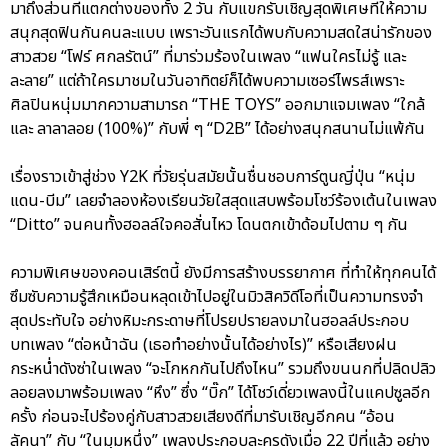
มาถึงส่วนที่แตกต่างของทั้ง 2 วัน กับแขกรับเชิญสุดพิเศษที่ให้ความ
สนุกสุดฟินกันคนละแบบ เพราะวันแรกได้พบกับความสดใสน่ารักของ
สาวสวย “โฟร์ ศกลรัตน์” ที่มาร่วมร้องในเพลง “แฟนใครไม่รู้ และ
ละลาย” แต่ถ้าใครมาชมในวันอาทิตย์ก็ได้พบความเซอร์ไพรส์เพราะ
ศิลปินหนุ่มมากความสามารถ “THE TOYS” ออกมาแจมเพลง “ใกล้
และ ลาลาลอย (100%)” กับพี่ ๆ “D2B” ได้อย่างสนุกสนานไม่แพ้กัน
เรื่องราวเข้าสู่ช่วง Y2K ที่วัยรุ่นสมัยนั้นชื่นชอบการ์ตูนญี่ปุ่น “หนุ่ม
แดน-บีม” เลยจำลองห้องเรียนวัยใสสุดแสบพร้อมโชว์ร้องเต้นในเพลง
“Ditto” จนคนทั้งฮอลล์ใจคอสั่นไหว โดนตกเข้าด้อมไปตาม ๆ กัน
ความพิเศษของคอนเสิร์ตนี้ ยังมีการสร้างบรรยากาศ ที่ทำให้ทุกคนได้
ซึมซับความรู้สึกเหมือนหลุดเข้าไปอยู่ในมิวสิควิดีโอที่เป็นความทรงจำ
สุดประทับใจ อย่างหิมะกระดาษที่โปรยปรายลงมาในฮอลล์ประกอบ
บทเพลง “ต่อหน้าฉัน (เธอทำอย่างนั้นได้อย่างไร)” หรือเสียงฝน
กระหน่ำดังซ่าในเพลง “จะโกหกกันไปถึงไหน” รวมถึงขนนกที่ปลิดปลิว
ลอยลงมาพร้อมเพลง “หึง” ซึ่ง “บิ๊ก” ได้โชว์เดี่ยวเพลงนี้ในแคปซูลอีก
ครั้ง ก่อนจะไปร้องคู่กับสาวสวยเสียงดีที่มารับเชิญอีกคน “อ้อน
ลัคนา” กับ “ในมุมหนึ่ง” เพลงประกอบละครดังเมื่อ 22 ปีที่แล้ว อย่าง