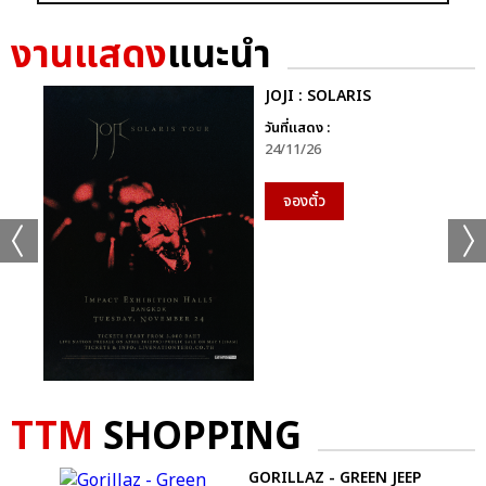
+56
งานแสดง
แนะนำ
ดูรูปทั้งหมด
JOJI : SOLARIS
วันที่แสดง :
24/11/26
เเท็กที่เกี่ยวข้อง :
จองตั๋ว
D2B
COOLFAHRENHEIT ร่วมกับ อำพลฟูดส์ PRESENT D2B ETERNITY
CONCERT 22 ปีนับตั้งแต่วันที่ฉันรักเธอ
D2B ETERNITY CONCERT 22 ปีนับตั้งแต่วันที่ฉันรักเธอ
TTM
SHOPPING
S
GORILLAZ - GREEN JEEP
แชร์ :
SHARE
TWEET
LINE