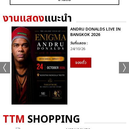
+56
ดูรูปทั้งหมด
งานแสดง
แนะนำ
ANDRU DONALDS LIVE IN
BANGKOK 2026
วันที่แสดง :
เเท็กที่เกี่ยวข้อง :
24/10/26
D2B
จองตั๋ว
COOLFAHRENHEIT ร่วมกับ อำพลฟูดส์ PRESENT D2B ETERNITY
CONCERT 22 ปีนับตั้งแต่วันที่ฉันรักเธอ
D2B ETERNITY CONCERT 22 ปีนับตั้งแต่วันที่ฉันรักเธอ
TTM
SHOPPING
แชร์ :
SHARE
TWEET
LINE