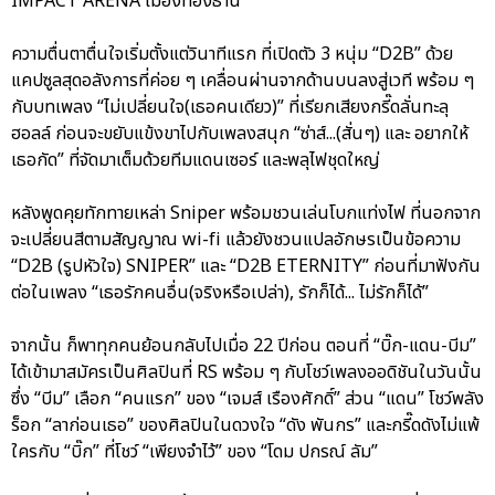
IMPACT ARENA เมืองทองธานี
ความตื่นตาตื่นใจเริ่มตั้งแต่วินาทีแรก ที่เปิดตัว 3 หนุ่ม “D2B” ด้วย
แคปซูลสุดอลังการที่ค่อย ๆ เคลื่อนผ่านจากด้านบนลงสู่เวที พร้อม ๆ
กับบทเพลง “ไม่เปลี่ยนใจ(เธอคนเดียว)” ที่เรียกเสียงกรี๊ดลั่นทะลุ
ฮอลล์ ก่อนจะขยับแข้งขาไปกับเพลงสนุก “ซ่าส์...(สั่นๆ) และ อยากให้
เธอกัด” ที่จัดมาเต็มด้วยทีมแดนเซอร์ และพลุไฟชุดใหญ่
หลังพูดคุยทักทายเหล่า Sniper พร้อมชวนเล่นโบกแท่งไฟ ที่นอกจาก
จะเปลี่ยนสีตามสัญญาณ wi-fi แล้วยังชวนแปลอักษรเป็นข้อความ
“D2B (รูปหัวใจ) SNIPER” และ “D2B ETERNITY” ก่อนที่มาฟังกัน
ต่อในเพลง “เธอรักคนอื่น(จริงหรือเปล่า), รักก็ได้... ไม่รักก็ได้”
จากนั้น ก็พาทุกคนย้อนกลับไปเมื่อ 22 ปีก่อน ตอนที่ “บิ๊ก-แดน-บีม”
ได้เข้ามาสมัครเป็นศิลปินที่ RS พร้อม ๆ กับโชว์เพลงออดิชันในวันนั้น
ซึ่ง “บีม” เลือก “คนแรก” ของ “เจมส์ เรืองศักดิ์” ส่วน “แดน” โชว์พลัง
ร็อก “ลาก่อนเธอ” ของศิลปินในดวงใจ “ดัง พันกร” และกรี๊ดดังไม่แพ้
ใครกับ “บิ๊ก” ที่โชว์ “เพียงจำไว้” ของ “โดม ปกรณ์ ลัม”