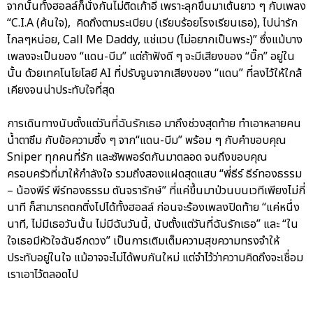
จากนั้นทั้งฮอลล์ก็นั่งกันไม่ติดเก้าอี้ เพราะลุกขึ้นมาเต้นยาว ๆ กับเพลง
“C.I.A (ค้นใจ), คิดถึงตามระเบียบ (เรียบร้อยโรงเรียนเธอ), ไปน่ารัก
ไกลๆหน่อย, Call Me Daddy, แช่แวบ (ไม่อยากเป็นพระ)” ซึ่งแม้บาง
เพลงจะเป็นของ “แดน-บีม” แต่ถ้าฟังดี ๆ จะมีเสียงของ “บิ๊ก” อยู่ใน
นั้น ด้วยเทคโนโยโลยี AI ที่ปรับจูนจากเสียงของ “แดน” ที่ลงไว้ให้ใกล้
เคียงจนน่าประทับใจที่สุด
การเดินทางนับตั้งแต่วันที่ฉันรักเธอ มาถึงช่วงสุดท้าย ทำเอาหลายคน
น้ำตาซึม กับข้อความซึ้ง ๆ จาก“แดน-บีม” พร้อม ๆ กับคำขอบคุณ
Sniper ทุกคนที่รัก และซัพพอร์ตกันมาตลอด จนถึงขอบคุณ
ครอบครัวที่มาให้กำลังใจ รวมถึงสองแฝดสุดแสบ “พี่ธีร์ ธีร์ทองธรรม
– น้องพีร์ พีร์ทองธรรม ตันจรารักษ์” ที่แค่ขึ้นมาป่วนบนเวทีเพียงไม่กี่
นาที ก็สามารถตกติ่งไปได้ทั้งฮอลล์ ก่อนจะร้องเพลงปิดท้าย “แค่หนึ่ง
นาที, ไม่มีเธอวันนั้น ไม่มีฉันวันนี้, นับตั้งแต่วันที่ฉันรักเธอ” และ “ใน
ใจเธอมีหัวใจฉันอีกดวง” เป็นการเติมเต็มความสุขความทรงจำให้
ประทับอยู่ในใจ แม้อาจจะไม่ได้พบกันใหม่ แต่จำไว้ว่าความคิดถึงจะเชื่อม
เราเอาไว้ตลอดไป