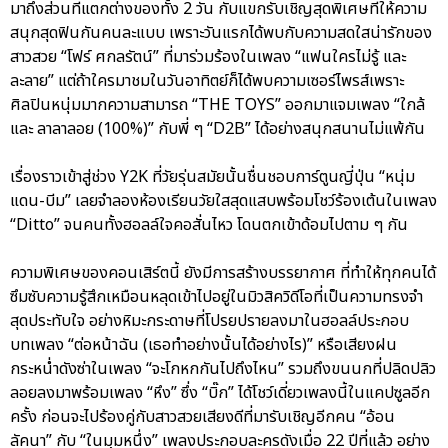
มาถึงส่วนที่แตกต่างของทั้ง 2 วัน กับแขกรับเชิญสุดพิเศษที่ให้ความ
สนุกสุดฟินกันคนละแบบ เพราะวันแรกได้พบกับความสดใสน่ารักของ
สาวสวย “โฟร์ ศกลรัตน์” ที่มาร่วมร้องในเพลง “แฟนใครไม่รู้ และ
ละลาย” แต่ถ้าใครมาชมในวันอาทิตย์ก็ได้พบความเซอร์ไพรส์เพราะ
ศิลปินหนุ่มมากความสามารถ “THE TOYS” ออกมาแจมเพลง “ใกล้
และ ลาลาลอย (100%)” กับพี่ ๆ “D2B” ได้อย่างสนุกสนานไม่แพ้กัน
เรื่องราวเข้าสู่ช่วง Y2K ที่วัยรุ่นสมัยนั้นชื่นชอบการ์ตูนญี่ปุ่น “หนุ่ม
แดน-บีม” เลยจำลองห้องเรียนวัยใสสุดแสบพร้อมโชว์ร้องเต้นในเพลง
“Ditto” จนคนทั้งฮอลล์ใจคอสั่นไหว โดนตกเข้าด้อมไปตาม ๆ กัน
ความพิเศษของคอนเสิร์ตนี้ ยังมีการสร้างบรรยากาศ ที่ทำให้ทุกคนได้
ซึมซับความรู้สึกเหมือนหลุดเข้าไปอยู่ในมิวสิควิดีโอที่เป็นความทรงจำ
สุดประทับใจ อย่างหิมะกระดาษที่โปรยปรายลงมาในฮอลล์ประกอบ
บทเพลง “ต่อหน้าฉัน (เธอทำอย่างนั้นได้อย่างไร)” หรือเสียงฝน
กระหน่ำดังซ่าในเพลง “จะโกหกกันไปถึงไหน” รวมถึงขนนกที่ปลิดปลิว
ลอยลงมาพร้อมเพลง “หึง” ซึ่ง “บิ๊ก” ได้โชว์เดี่ยวเพลงนี้ในแคปซูลอีก
ครั้ง ก่อนจะไปร้องคู่กับสาวสวยเสียงดีที่มารับเชิญอีกคน “อ้อน
ลัคนา” กับ “ในมุมหนึ่ง” เพลงประกอบละครดังเมื่อ 22 ปีที่แล้ว อย่าง