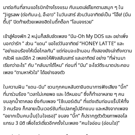
มาต่อกันที่ลานแอโรบิกข้างโรงแรม กับเมดเล่ย์โยกตามสนุก ๆ ใน
“Jigsaw (ต่อกันนะ), อ๊ะอาว” ในวันเสาร์ ส่วนวันอาทิตย์เป็น “โอ๊ย! (มึน
ตึ๊บ)” ปิดท้ายด้วยเพลงฮิตในติ๊กต็อก “โอมจงรวย”
เข้าสู่ห้องพัก 2 หนุ่มก็สลับจัดเพลง “บีม-Oh My DOS และ อย่าเพิ่ง
บอกว่ารัก ” ส่วน “แดน” ขอโชว์วันอาทิตย์ “HONEY LATTE” และ
“อย่าแอบร้องไห้เมื่อไกลกัน” แต่ก่อนจะเข้านอน ทั้งสองยังเล่าถึงความ
กลัวผี และมีอีก 2 เพลงให้ฟังสลับเสาร์ และอาทิตย์ อย่าง “ที่ผ่านมา
เรียกว่าอะไร” กับ “กลับมาได้ไหม” ก่อนที่ “บีม” จะโชว์ตีระนาดประกอบ
เพลง “ตามหาหัวใจ” ได้อย่างลงตัว
ในความฝัน “แดน-บีม” ชวนทุกคนหลับตาจินตนาการฟังเสียง “บิ๊ก”
ที่มาร่วมร้อง “เวลาไม่เคยพอ และ ใต้หมอน” ซึ่งก็ทำเอาหลาย ๆ คน
ขนลุกน้ำตาคลอ ยิ่งกับเพลง “ใช้เบอร์เดิม” ที่แต่งเติมท่อนแร็ปให้ทั้ง
3 คนร้อง ก็กลายเป็นเวอร์ชันที่แปลกหูไปอีกแบบ และหลังจากเพลง
“อยากเป็นคนนั้น(ในใจเธอ)” จบลง “บิ๊ก” ก็ปรากฏตัวด้วยภาพฮอโล
แกรม 3 มิติ เพื่อโชว์เดี่ยวอีกครั้งในเพลง “คนใจอ่อน (อ่อนใจ)”