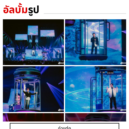
อัลบั้ม
รูป
อ่านต่อ