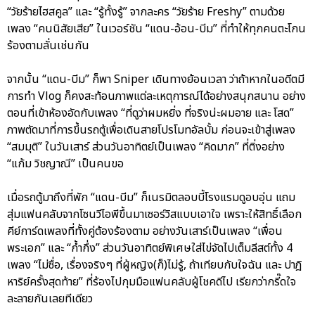
“วัยร้ายไฮสคูล” และ “รู้ทั้งรู้” จากละคร “วัยร้าย Freshy” ตามด้วย
เพลง “คนนิสัยเสีย” ในเวอร์ชัน “แดน-อ้อน-บีม” ที่ทำให้ทุกคนตะโกน
ร้องตามลั่นเช่นกัน
จากนั้น “แดน-บีม” ก็พา Sniper เดินทางย้อนเวลา ว่าถ้าหากในอดีตมี
การทำ Vlog ก็คงสะท้อนภาพแต่ละเหตุการณ์ได้อย่างสนุกสนาน อย่าง
ตอนที่เข้าห้องอัดกับเพลง “ที่ดูว่าผมหยิ่ง ที่จริงน่ะผมอาย และ โสด”
ภาพตัดมาที่การขึ้นรถตู้เพื่อเดินสายโปรโมทอัลบั้ม ก่อนจะเข้าสู่เพลง
“สมมุติ” ในวันเสาร์ ส่วนวันอาทิตย์เป็นเพลง “คิดมาก” ที่ติ่งอย่าง
“แก้ม วิชญาณี” เป็นคนขอ
เมื่อรถตู้มาถึงที่พัก “แดน-บีม” ก็เนรมิตลอบบี้โรงแรมดูอบอุ่น แถม
สุ่มแฟนคลับจากโซนวีไอพีขึ้นมาเซอร์วิสแบบเอาใจ เพราะให้สิทธิ์เลือก
คีย์การ์ดเพลงที่ทั้งคู่ต้องร้องตาม อย่างวันเสาร์เป็นเพลง “เพื่อน
พระเอก” และ “ก้ำกึ่ง” ส่วนวันอาทิตย์พิเศษใส่ไข่จัดไปเต็มลีสต์ทั้ง 4
เพลง “ไม่ซื่อ, เรื่องจริงๆ ที่ผู้หญิง(ก็)ไม่รู้, ถ้าเทียบกับใจฉัน และ ปาฎิ
หาริย์ครั้งสุดท้าย” ที่ร้องไปกุมมือแฟนคลับผู้โชคดีไป เรียกว่ากรี๊ดใจ
ละลายกันเลยทีเดียว