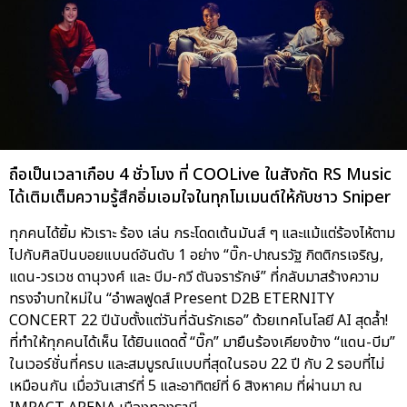
ถือเป็นเวลาเกือบ 4 ชั่วโมง ที่ COOLive ในสังกัด RS Music
ได้เติมเต็มความรู้สึกอิ่มเอมใจในทุกโมเมนต์ให้กับชาว Sniper
ทุกคนได้ยิ้ม หัวเราะ ร้อง เล่น กระโดดเต้นมันส์ ๆ และแม้แต่ร้องไห้ตาม
ไปกับศิลปินบอยแบนด์อันดับ 1 อย่าง “บิ๊ก-ปาณรวัฐ กิตติกรเจริญ,
แดน-วรเวช ดานุวงศ์ และ บีม-กวี ตันจรารักษ์” ที่กลับมาสร้างความ
ทรงจำบทใหม่ใน “อำพลฟูดส์ Present D2B ETERNITY
CONCERT 22 ปีนับตั้งแต่วันที่ฉันรักเธอ” ด้วยเทคโนโลยี AI สุดล้ำ!
ที่ทำให้ทุกคนได้เห็น ได้ยินแดดดี้ “บิ๊ก” มายืนร้องเคียงข้าง “แดน-บีม”
ในเวอร์ชั่นที่ครบ และสมบูรณ์แบบที่สุดในรอบ 22 ปี กับ 2 รอบที่ไม่
เหมือนกัน เมื่อวันเสาร์ที่ 5 และอาทิตย์ที่ 6 สิงหาคม ที่ผ่านมา ณ