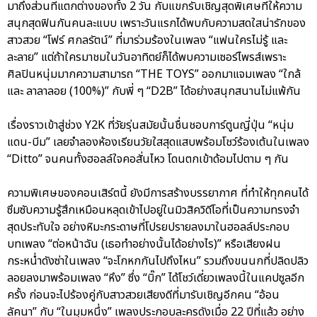
มาถึงส่วนที่แตกต่างของทั้ง 2 วัน กับแขกรับเชิญสุดพิเศษที่ให้ความ
สนุกสุดฟินกันคนละแบบ เพราะวันแรกได้พบกับความสดใสน่ารักของ
สาวสวย “โฟร์ ศกลรัตน์” ที่มาร่วมร้องในเพลง “แฟนใครไม่รู้ และ
ละลาย” แต่ถ้าใครมาชมในวันอาทิตย์ก็ได้พบความเซอร์ไพรส์เพราะ
ศิลปินหนุ่มมากความสามารถ “THE TOYS” ออกมาแจมเพลง “ใกล้
และ ลาลาลอย (100%)” กับพี่ ๆ “D2B” ได้อย่างสนุกสนานไม่แพ้กัน
เรื่องราวเข้าสู่ช่วง Y2K ที่วัยรุ่นสมัยนั้นชื่นชอบการ์ตูนญี่ปุ่น “หนุ่ม
แดน-บีม” เลยจำลองห้องเรียนวัยใสสุดแสบพร้อมโชว์ร้องเต้นในเพลง
“Ditto” จนคนทั้งฮอลล์ใจคอสั่นไหว โดนตกเข้าด้อมไปตาม ๆ กัน
ความพิเศษของคอนเสิร์ตนี้ ยังมีการสร้างบรรยากาศ ที่ทำให้ทุกคนได้
ซึมซับความรู้สึกเหมือนหลุดเข้าไปอยู่ในมิวสิควิดีโอที่เป็นความทรงจำ
สุดประทับใจ อย่างหิมะกระดาษที่โปรยปรายลงมาในฮอลล์ประกอบ
บทเพลง “ต่อหน้าฉัน (เธอทำอย่างนั้นได้อย่างไร)” หรือเสียงฝน
กระหน่ำดังซ่าในเพลง “จะโกหกกันไปถึงไหน” รวมถึงขนนกที่ปลิดปลิว
ลอยลงมาพร้อมเพลง “หึง” ซึ่ง “บิ๊ก” ได้โชว์เดี่ยวเพลงนี้ในแคปซูลอีก
ครั้ง ก่อนจะไปร้องคู่กับสาวสวยเสียงดีที่มารับเชิญอีกคน “อ้อน
ลัคนา” กับ “ในมุมหนึ่ง” เพลงประกอบละครดังเมื่อ 22 ปีที่แล้ว อย่าง