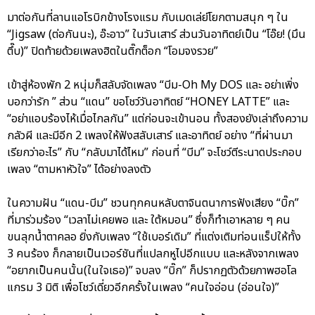
มาต่อกันที่ลานแอโรบิกข้างโรงแรม กับเมดเล่ย์โยกตามสนุก ๆ ใน
“Jigsaw (ต่อกันนะ), อ๊ะอาว” ในวันเสาร์ ส่วนวันอาทิตย์เป็น “โอ๊ย! (มึน
ตึ๊บ)” ปิดท้ายด้วยเพลงฮิตในติ๊กต็อก “โอมจงรวย”
เข้าสู่ห้องพัก 2 หนุ่มก็สลับจัดเพลง “บีม-Oh My DOS และ อย่าเพิ่ง
บอกว่ารัก ” ส่วน “แดน” ขอโชว์วันอาทิตย์ “HONEY LATTE” และ
“อย่าแอบร้องไห้เมื่อไกลกัน” แต่ก่อนจะเข้านอน ทั้งสองยังเล่าถึงความ
กลัวผี และมีอีก 2 เพลงให้ฟังสลับเสาร์ และอาทิตย์ อย่าง “ที่ผ่านมา
เรียกว่าอะไร” กับ “กลับมาได้ไหม” ก่อนที่ “บีม” จะโชว์ตีระนาดประกอบ
เพลง “ตามหาหัวใจ” ได้อย่างลงตัว
ในความฝัน “แดน-บีม” ชวนทุกคนหลับตาจินตนาการฟังเสียง “บิ๊ก”
ที่มาร่วมร้อง “เวลาไม่เคยพอ และ ใต้หมอน” ซึ่งก็ทำเอาหลาย ๆ คน
ขนลุกน้ำตาคลอ ยิ่งกับเพลง “ใช้เบอร์เดิม” ที่แต่งเติมท่อนแร็ปให้ทั้ง
3 คนร้อง ก็กลายเป็นเวอร์ชันที่แปลกหูไปอีกแบบ และหลังจากเพลง
“อยากเป็นคนนั้น(ในใจเธอ)” จบลง “บิ๊ก” ก็ปรากฏตัวด้วยภาพฮอโล
แกรม 3 มิติ เพื่อโชว์เดี่ยวอีกครั้งในเพลง “คนใจอ่อน (อ่อนใจ)”