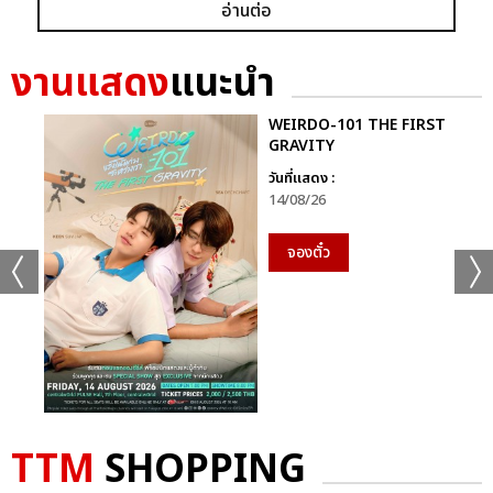
+56
อ่านต่อ
ดูรูปทั้งหมด
งานแสดง
แนะนำ
WEIRDO-101 THE FIRST
GRAVITY
เเท็กที่เกี่ยวข้อง :
วันที่แสดง :
14/08/26
D2B
COOLFAHRENHEIT ร่วมกับ อำพลฟูดส์ PRESENT D2B ETERNITY
จองตั๋ว
CONCERT 22 ปีนับตั้งแต่วันที่ฉันรักเธอ
D2B ETERNITY CONCERT 22 ปีนับตั้งแต่วันที่ฉันรักเธอ
TTM
SHOPPING
แชร์ :
SHARE
TWEET
LINE