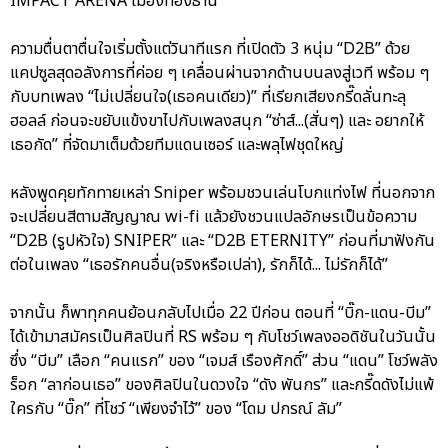
IMPACT ARENA เมืองทองธานี
ความตื่นตาตื่นใจเริ่มตั้งแต่วินาทีแรก ที่เปิดตัว 3 หนุ่ม “D2B” ด้วย
แคปซูลสุดอลังการที่ค่อย ๆ เคลื่อนผ่านจากด้านบนลงสู่เวที พร้อม ๆ
กับบทเพลง “ไม่เปลี่ยนใจ(เธอคนเดียว)” ที่เรียกเสียงกรี๊ดลั่นทะลุ
ฮอลล์ ก่อนจะขยับแข้งขาไปกับเพลงสนุก “ซ่าส์...(สั่นๆ) และ อยากให้
เธอกัด” ที่จัดมาเต็มด้วยทีมแดนเซอร์ และพลุไฟชุดใหญ่
หลังพูดคุยทักทายเหล่า Sniper พร้อมชวนเล่นโบกแท่งไฟ ที่นอกจาก
จะเปลี่ยนสีตามสัญญาณ wi-fi แล้วยังชวนแปลอักษรเป็นข้อความ
“D2B (รูปหัวใจ) SNIPER” และ “D2B ETERNITY” ก่อนที่มาฟังกัน
ต่อในเพลง “เธอรักคนอื่น(จริงหรือเปล่า), รักก็ได้... ไม่รักก็ได้”
จากนั้น ก็พาทุกคนย้อนกลับไปเมื่อ 22 ปีก่อน ตอนที่ “บิ๊ก-แดน-บีม”
ได้เข้ามาสมัครเป็นศิลปินที่ RS พร้อม ๆ กับโชว์เพลงออดิชันในวันนั้น
ซึ่ง “บีม” เลือก “คนแรก” ของ “เจมส์ เรืองศักดิ์” ส่วน “แดน” โชว์พลัง
ร็อก “ลาก่อนเธอ” ของศิลปินในดวงใจ “ดัง พันกร” และกรี๊ดดังไม่แพ้
ใครกับ “บิ๊ก” ที่โชว์ “เพียงจำไว้” ของ “โดม ปกรณ์ ลัม”