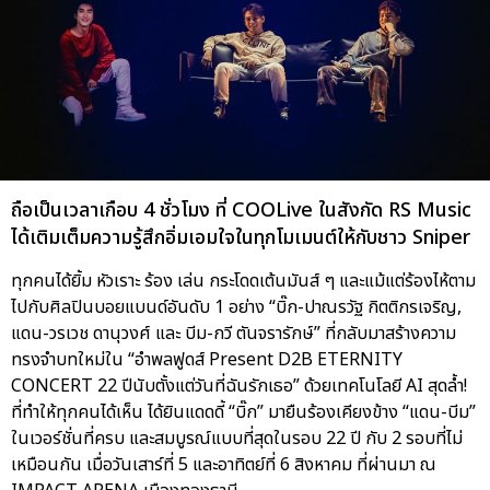
ถือเป็นเวลาเกือบ 4 ชั่วโมง ที่ COOLive ในสังกัด RS Music
ได้เติมเต็มความรู้สึกอิ่มเอมใจในทุกโมเมนต์ให้กับชาว Sniper
ทุกคนได้ยิ้ม หัวเราะ ร้อง เล่น กระโดดเต้นมันส์ ๆ และแม้แต่ร้องไห้ตาม
ไปกับศิลปินบอยแบนด์อันดับ 1 อย่าง “บิ๊ก-ปาณรวัฐ กิตติกรเจริญ,
แดน-วรเวช ดานุวงศ์ และ บีม-กวี ตันจรารักษ์” ที่กลับมาสร้างความ
ทรงจำบทใหม่ใน “อำพลฟูดส์ Present D2B ETERNITY
CONCERT 22 ปีนับตั้งแต่วันที่ฉันรักเธอ” ด้วยเทคโนโลยี AI สุดล้ำ!
ที่ทำให้ทุกคนได้เห็น ได้ยินแดดดี้ “บิ๊ก” มายืนร้องเคียงข้าง “แดน-บีม”
ในเวอร์ชั่นที่ครบ และสมบูรณ์แบบที่สุดในรอบ 22 ปี กับ 2 รอบที่ไม่
เหมือนกัน เมื่อวันเสาร์ที่ 5 และอาทิตย์ที่ 6 สิงหาคม ที่ผ่านมา ณ