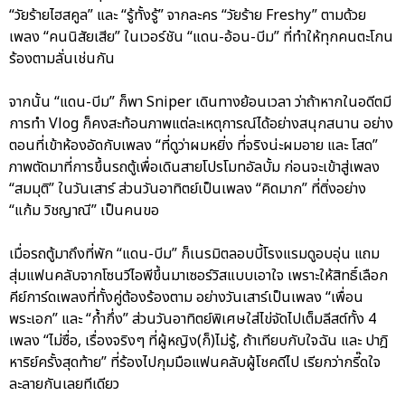
“วัยร้ายไฮสคูล” และ “รู้ทั้งรู้” จากละคร “วัยร้าย Freshy” ตามด้วย
เพลง “คนนิสัยเสีย” ในเวอร์ชัน “แดน-อ้อน-บีม” ที่ทำให้ทุกคนตะโกน
ร้องตามลั่นเช่นกัน
จากนั้น “แดน-บีม” ก็พา Sniper เดินทางย้อนเวลา ว่าถ้าหากในอดีตมี
การทำ Vlog ก็คงสะท้อนภาพแต่ละเหตุการณ์ได้อย่างสนุกสนาน อย่าง
ตอนที่เข้าห้องอัดกับเพลง “ที่ดูว่าผมหยิ่ง ที่จริงน่ะผมอาย และ โสด”
ภาพตัดมาที่การขึ้นรถตู้เพื่อเดินสายโปรโมทอัลบั้ม ก่อนจะเข้าสู่เพลง
“สมมุติ” ในวันเสาร์ ส่วนวันอาทิตย์เป็นเพลง “คิดมาก” ที่ติ่งอย่าง
“แก้ม วิชญาณี” เป็นคนขอ
เมื่อรถตู้มาถึงที่พัก “แดน-บีม” ก็เนรมิตลอบบี้โรงแรมดูอบอุ่น แถม
สุ่มแฟนคลับจากโซนวีไอพีขึ้นมาเซอร์วิสแบบเอาใจ เพราะให้สิทธิ์เลือก
คีย์การ์ดเพลงที่ทั้งคู่ต้องร้องตาม อย่างวันเสาร์เป็นเพลง “เพื่อน
พระเอก” และ “ก้ำกึ่ง” ส่วนวันอาทิตย์พิเศษใส่ไข่จัดไปเต็มลีสต์ทั้ง 4
เพลง “ไม่ซื่อ, เรื่องจริงๆ ที่ผู้หญิง(ก็)ไม่รู้, ถ้าเทียบกับใจฉัน และ ปาฎิ
หาริย์ครั้งสุดท้าย” ที่ร้องไปกุมมือแฟนคลับผู้โชคดีไป เรียกว่ากรี๊ดใจ
ละลายกันเลยทีเดียว