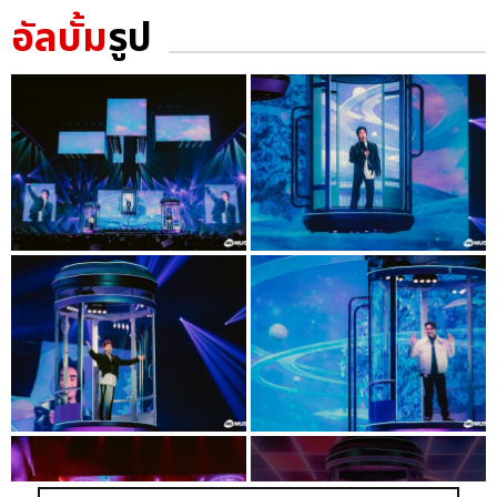
อัลบั้ม
รูป