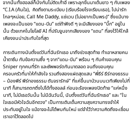
จากนั้นทั้งฮอลล์ก็นั่งกันไม่ติดเก้าอี้ เพราะลุกขึ้นมาเต้นยาว ๆ กับเพลง
“C.I.A (ค้นใจ), คิดถึงตามระเบียบ (เรียบร้อยโรงเรียนเธอ), ไปน่ารัก
ไกลๆหน่อย, Call Me Daddy, แช่แวบ (ไม่อยากเป็นพระ)” ซึ่งแม้บาง
เพลงจะเป็นของ “แดน-บีม” แต่ถ้าฟังดี ๆ จะมีเสียงของ “บิ๊ก” อยู่ใน
นั้น ด้วยเทคโนโยโลยี AI ที่ปรับจูนจากเสียงของ “แดน” ที่ลงไว้ให้ใกล้
เคียงจนน่าประทับใจที่สุด
การเดินทางนับตั้งแต่วันที่ฉันรักเธอ มาถึงช่วงสุดท้าย ทำเอาหลายคน
น้ำตาซึม กับข้อความซึ้ง ๆ จาก“แดน-บีม” พร้อม ๆ กับคำขอบคุณ
Sniper ทุกคนที่รัก และซัพพอร์ตกันมาตลอด จนถึงขอบคุณ
ครอบครัวที่มาให้กำลังใจ รวมถึงสองแฝดสุดแสบ “พี่ธีร์ ธีร์ทองธรรม
– น้องพีร์ พีร์ทองธรรม ตันจรารักษ์” ที่แค่ขึ้นมาป่วนบนเวทีเพียงไม่กี่
นาที ก็สามารถตกติ่งไปได้ทั้งฮอลล์ ก่อนจะร้องเพลงปิดท้าย “แค่หนึ่ง
นาที, ไม่มีเธอวันนั้น ไม่มีฉันวันนี้, นับตั้งแต่วันที่ฉันรักเธอ” และ “ใน
ใจเธอมีหัวใจฉันอีกดวง” เป็นการเติมเต็มความสุขความทรงจำให้
ประทับอยู่ในใจ แม้อาจจะไม่ได้พบกันใหม่ แต่จำไว้ว่าความคิดถึงจะเชื่อม
เราเอาไว้ตลอดไป