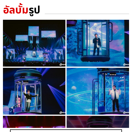
อัลบั้ม
รูป