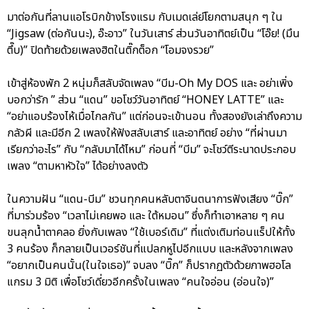
มาต่อกันที่ลานแอโรบิกข้างโรงแรม กับเมดเล่ย์โยกตามสนุก ๆ ใน
“Jigsaw (ต่อกันนะ), อ๊ะอาว” ในวันเสาร์ ส่วนวันอาทิตย์เป็น “โอ๊ย! (มึน
ตึ๊บ)” ปิดท้ายด้วยเพลงฮิตในติ๊กต็อก “โอมจงรวย”
เข้าสู่ห้องพัก 2 หนุ่มก็สลับจัดเพลง “บีม-Oh My DOS และ อย่าเพิ่ง
บอกว่ารัก ” ส่วน “แดน” ขอโชว์วันอาทิตย์ “HONEY LATTE” และ
“อย่าแอบร้องไห้เมื่อไกลกัน” แต่ก่อนจะเข้านอน ทั้งสองยังเล่าถึงความ
กลัวผี และมีอีก 2 เพลงให้ฟังสลับเสาร์ และอาทิตย์ อย่าง “ที่ผ่านมา
เรียกว่าอะไร” กับ “กลับมาได้ไหม” ก่อนที่ “บีม” จะโชว์ตีระนาดประกอบ
เพลง “ตามหาหัวใจ” ได้อย่างลงตัว
ในความฝัน “แดน-บีม” ชวนทุกคนหลับตาจินตนาการฟังเสียง “บิ๊ก”
ที่มาร่วมร้อง “เวลาไม่เคยพอ และ ใต้หมอน” ซึ่งก็ทำเอาหลาย ๆ คน
ขนลุกน้ำตาคลอ ยิ่งกับเพลง “ใช้เบอร์เดิม” ที่แต่งเติมท่อนแร็ปให้ทั้ง
3 คนร้อง ก็กลายเป็นเวอร์ชันที่แปลกหูไปอีกแบบ และหลังจากเพลง
“อยากเป็นคนนั้น(ในใจเธอ)” จบลง “บิ๊ก” ก็ปรากฏตัวด้วยภาพฮอโล
แกรม 3 มิติ เพื่อโชว์เดี่ยวอีกครั้งในเพลง “คนใจอ่อน (อ่อนใจ)”