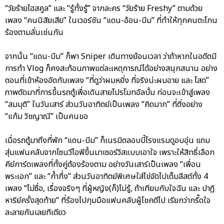
“วัยร้ายไฮสคูล” และ “รู้ทั้งรู้” จากละคร “วัยร้าย Freshy” ตามด้วย
เพลง “คนนิสัยเสีย” ในเวอร์ชัน “แดน-อ้อน-บีม” ที่ทำให้ทุกคนตะโกน
ร้องตามลั่นเช่นกัน
จากนั้น “แดน-บีม” ก็พา Sniper เดินทางย้อนเวลา ว่าถ้าหากในอดีตมี
การทำ Vlog ก็คงสะท้อนภาพแต่ละเหตุการณ์ได้อย่างสนุกสนาน อย่าง
ตอนที่เข้าห้องอัดกับเพลง “ที่ดูว่าผมหยิ่ง ที่จริงน่ะผมอาย และ โสด”
ภาพตัดมาที่การขึ้นรถตู้เพื่อเดินสายโปรโมทอัลบั้ม ก่อนจะเข้าสู่เพลง
“สมมุติ” ในวันเสาร์ ส่วนวันอาทิตย์เป็นเพลง “คิดมาก” ที่ติ่งอย่าง
“แก้ม วิชญาณี” เป็นคนขอ
เมื่อรถตู้มาถึงที่พัก “แดน-บีม” ก็เนรมิตลอบบี้โรงแรมดูอบอุ่น แถม
สุ่มแฟนคลับจากโซนวีไอพีขึ้นมาเซอร์วิสแบบเอาใจ เพราะให้สิทธิ์เลือก
คีย์การ์ดเพลงที่ทั้งคู่ต้องร้องตาม อย่างวันเสาร์เป็นเพลง “เพื่อน
พระเอก” และ “ก้ำกึ่ง” ส่วนวันอาทิตย์พิเศษใส่ไข่จัดไปเต็มลีสต์ทั้ง 4
เพลง “ไม่ซื่อ, เรื่องจริงๆ ที่ผู้หญิง(ก็)ไม่รู้, ถ้าเทียบกับใจฉัน และ ปาฎิ
หาริย์ครั้งสุดท้าย” ที่ร้องไปกุมมือแฟนคลับผู้โชคดีไป เรียกว่ากรี๊ดใจ
ละลายกันเลยทีเดียว