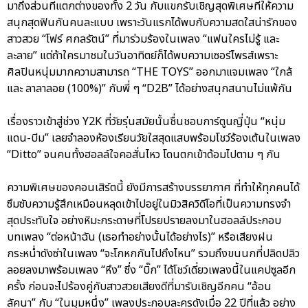
มาถึงส่วนที่แตกต่างของทั้ง 2 วัน กับแขกรับเชิญสุดพิเศษที่ให้ความ
สนุกสุดฟินกันคนละแบบ เพราะวันแรกได้พบกับความสดใสน่ารักของ
สาวสวย “โฟร์ ศกลรัตน์” ที่มาร่วมร้องในเพลง “แฟนใครไม่รู้ และ
ละลาย” แต่ถ้าใครมาชมในวันอาทิตย์ก็ได้พบความเซอร์ไพรส์เพราะ
ศิลปินหนุ่มมากความสามารถ “THE TOYS” ออกมาแจมเพลง “ใกล้
และ ลาลาลอย (100%)” กับพี่ ๆ “D2B” ได้อย่างสนุกสนานไม่แพ้กัน
เรื่องราวเข้าสู่ช่วง Y2K ที่วัยรุ่นสมัยนั้นชื่นชอบการ์ตูนญี่ปุ่น “หนุ่ม
แดน-บีม” เลยจำลองห้องเรียนวัยใสสุดแสบพร้อมโชว์ร้องเต้นในเพลง
“Ditto” จนคนทั้งฮอลล์ใจคอสั่นไหว โดนตกเข้าด้อมไปตาม ๆ กัน
ความพิเศษของคอนเสิร์ตนี้ ยังมีการสร้างบรรยากาศ ที่ทำให้ทุกคนได้
ซึมซับความรู้สึกเหมือนหลุดเข้าไปอยู่ในมิวสิควิดีโอที่เป็นความทรงจำ
สุดประทับใจ อย่างหิมะกระดาษที่โปรยปรายลงมาในฮอลล์ประกอบ
บทเพลง “ต่อหน้าฉัน (เธอทำอย่างนั้นได้อย่างไร)” หรือเสียงฝน
กระหน่ำดังซ่าในเพลง “จะโกหกกันไปถึงไหน” รวมถึงขนนกที่ปลิดปลิว
ลอยลงมาพร้อมเพลง “หึง” ซึ่ง “บิ๊ก” ได้โชว์เดี่ยวเพลงนี้ในแคปซูลอีก
ครั้ง ก่อนจะไปร้องคู่กับสาวสวยเสียงดีที่มารับเชิญอีกคน “อ้อน
ลัคนา” กับ “ในมุมหนึ่ง” เพลงประกอบละครดังเมื่อ 22 ปีที่แล้ว อย่าง