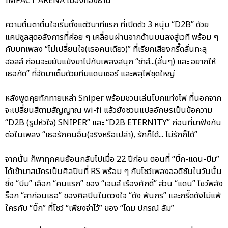
IMPACT ARENA เมืองทองธานี
ความตื่นตาตื่นใจเริ่มตั้งแต่วินาทีแรก ที่เปิดตัว 3 หนุ่ม “D2B” ด้วย
แคปซูลสุดอลังการที่ค่อย ๆ เคลื่อนผ่านจากด้านบนลงสู่เวที พร้อม ๆ
กับบทเพลง “ไม่เปลี่ยนใจ(เธอคนเดียว)” ที่เรียกเสียงกรี๊ดลั่นทะลุ
ฮอลล์ ก่อนจะขยับแข้งขาไปกับเพลงสนุก “ซ่าส์...(สั่นๆ) และ อยากให้
เธอกัด” ที่จัดมาเต็มด้วยทีมแดนเซอร์ และพลุไฟชุดใหญ่
หลังพูดคุยทักทายเหล่า Sniper พร้อมชวนเล่นโบกแท่งไฟ ที่นอกจาก
จะเปลี่ยนสีตามสัญญาณ wi-fi แล้วยังชวนแปลอักษรเป็นข้อความ
“D2B (รูปหัวใจ) SNIPER” และ “D2B ETERNITY” ก่อนที่มาฟังกัน
ต่อในเพลง “เธอรักคนอื่น(จริงหรือเปล่า), รักก็ได้... ไม่รักก็ได้”
จากนั้น ก็พาทุกคนย้อนกลับไปเมื่อ 22 ปีก่อน ตอนที่ “บิ๊ก-แดน-บีม”
ได้เข้ามาสมัครเป็นศิลปินที่ RS พร้อม ๆ กับโชว์เพลงออดิชันในวันนั้น
ซึ่ง “บีม” เลือก “คนแรก” ของ “เจมส์ เรืองศักดิ์” ส่วน “แดน” โชว์พลัง
ร็อก “ลาก่อนเธอ” ของศิลปินในดวงใจ “ดัง พันกร” และกรี๊ดดังไม่แพ้
ใครกับ “บิ๊ก” ที่โชว์ “เพียงจำไว้” ของ “โดม ปกรณ์ ลัม”