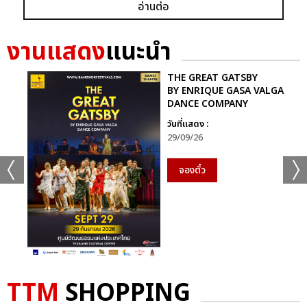
+56
อ่านต่อ
ดูรูปทั้งหมด
งานแสดง
แนะนำ
THE GREAT GATSBY
BY ENRIQUE GASA VALGA
DANCE COMPANY
เเท็กที่เกี่ยวข้อง :
วันที่แสดง :
D2B
29/09/26
COOLFAHRENHEIT ร่วมกับ อำพลฟูดส์ PRESENT D2B ETERNITY
CONCERT 22 ปีนับตั้งแต่วันที่ฉันรักเธอ
จองตั๋ว
D2B ETERNITY CONCERT 22 ปีนับตั้งแต่วันที่ฉันรักเธอ
TTM
SHOPPING
แชร์ :
SHARE
TWEET
LINE