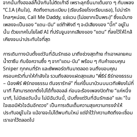
จากนั้นทั้งฮอลล์ก็นั่งกันไม่ติดเก้าอี้ เพราะลุกขึ้นมาเต้นยาว ๆ กับเพลง
“C.I.A (ค้นใจ), คิดถึงตามระเบียบ (เรียบร้อยโรงเรียนเธอ), ไปน่ารัก
ไกลๆหน่อย, Call Me Daddy, แช่แวบ (ไม่อยากเป็นพระ)” ซึ่งแม้บาง
เพลงจะเป็นของ “แดน-บีม” แต่ถ้าฟังดี ๆ จะมีเสียงของ “บิ๊ก” อยู่ใน
นั้น ด้วยเทคโนโยโลยี AI ที่ปรับจูนจากเสียงของ “แดน” ที่ลงไว้ให้ใกล้
เคียงจนน่าประทับใจที่สุด
การเดินทางนับตั้งแต่วันที่ฉันรักเธอ มาถึงช่วงสุดท้าย ทำเอาหลายคน
น้ำตาซึม กับข้อความซึ้ง ๆ จาก“แดน-บีม” พร้อม ๆ กับคำขอบคุณ
Sniper ทุกคนที่รัก และซัพพอร์ตกันมาตลอด จนถึงขอบคุณ
ครอบครัวที่มาให้กำลังใจ รวมถึงสองแฝดสุดแสบ “พี่ธีร์ ธีร์ทองธรรม
– น้องพีร์ พีร์ทองธรรม ตันจรารักษ์” ที่แค่ขึ้นมาป่วนบนเวทีเพียงไม่กี่
นาที ก็สามารถตกติ่งไปได้ทั้งฮอลล์ ก่อนจะร้องเพลงปิดท้าย “แค่หนึ่ง
นาที, ไม่มีเธอวันนั้น ไม่มีฉันวันนี้, นับตั้งแต่วันที่ฉันรักเธอ” และ “ใน
ใจเธอมีหัวใจฉันอีกดวง” เป็นการเติมเต็มความสุขความทรงจำให้
ประทับอยู่ในใจ แม้อาจจะไม่ได้พบกันใหม่ แต่จำไว้ว่าความคิดถึงจะเชื่อม
เราเอาไว้ตลอดไป