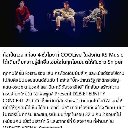
ถือเป็นเวลาเกือบ 4 ชั่วโมง ที่ COOLive ในสังกัด RS Music
ได้เติมเต็มความรู้สึกอิ่มเอมใจในทุกโมเมนต์ให้กับชาว Sniper
ทุกคนได้ยิ้ม หัวเราะ ร้อง เล่น กระโดดเต้นมันส์ ๆ และแม้แต่ร้องไห้ตาม
ไปกับศิลปินบอยแบนด์อันดับ 1 อย่าง “บิ๊ก-ปาณรวัฐ กิตติกรเจริญ,
แดน-วรเวช ดานุวงศ์ และ บีม-กวี ตันจรารักษ์” ที่กลับมาสร้างความ
ทรงจำบทใหม่ใน “อำพลฟูดส์ Present D2B ETERNITY
CONCERT 22 ปีนับตั้งแต่วันที่ฉันรักเธอ” ด้วยเทคโนโลยี AI สุดล้ำ!
ที่ทำให้ทุกคนได้เห็น ได้ยินแดดดี้ “บิ๊ก” มายืนร้องเคียงข้าง “แดน-บีม”
ในเวอร์ชั่นที่ครบ และสมบูรณ์แบบที่สุดในรอบ 22 ปี กับ 2 รอบที่ไม่
เหมือนกัน เมื่อวันเสาร์ที่ 5 และอาทิตย์ที่ 6 สิงหาคม ที่ผ่านมา ณ