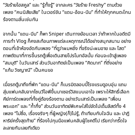
“วัยร้ายไฮสคูล” และ “รู้ทั้งรู้” จากละคร “วัยร้าย Freshy” ตามด้วย
เพลง “คนนิสัยเสีย” ในเวอร์ชัน “แดน-อ้อน-บีม” ที่ทำให้ทุกคนตะโกน
ร้องตามลั่นเช่นกัน
จากนั้น “แดน-บีม” ก็พา Sniper เดินทางย้อนเวลา ว่าถ้าหากในอดีตมี
การทำ Vlog ก็คงสะท้อนภาพแต่ละเหตุการณ์ได้อย่างสนุกสนาน อย่าง
ตอนที่เข้าห้องอัดกับเพลง “ที่ดูว่าผมหยิ่ง ที่จริงน่ะผมอาย และ โสด”
ภาพตัดมาที่การขึ้นรถตู้เพื่อเดินสายโปรโมทอัลบั้ม ก่อนจะเข้าสู่เพลง
“สมมุติ” ในวันเสาร์ ส่วนวันอาทิตย์เป็นเพลง “คิดมาก” ที่ติ่งอย่าง
“แก้ม วิชญาณี” เป็นคนขอ
เมื่อรถตู้มาถึงที่พัก “แดน-บีม” ก็เนรมิตลอบบี้โรงแรมดูอบอุ่น แถม
สุ่มแฟนคลับจากโซนวีไอพีขึ้นมาเซอร์วิสแบบเอาใจ เพราะให้สิทธิ์เลือก
คีย์การ์ดเพลงที่ทั้งคู่ต้องร้องตาม อย่างวันเสาร์เป็นเพลง “เพื่อน
พระเอก” และ “ก้ำกึ่ง” ส่วนวันอาทิตย์พิเศษใส่ไข่จัดไปเต็มลีสต์ทั้ง 4
เพลง “ไม่ซื่อ, เรื่องจริงๆ ที่ผู้หญิง(ก็)ไม่รู้, ถ้าเทียบกับใจฉัน และ ปาฎิ
หาริย์ครั้งสุดท้าย” ที่ร้องไปกุมมือแฟนคลับผู้โชคดีไป เรียกว่ากรี๊ดใจ
ละลายกันเลยทีเดียว