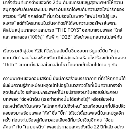
มาถึงส่วนที่แตกต่างของทั้ง 2 วัน กับแขกรับเชิญสุดพิเศษที่ให้ความ
สนุกสุดฟินกันคนละแบบ เพราะวันแรกได้พบกับความสดใสน่ารักของ
สาวสวย “โฟร์ ศกลรัตน์” ที่มาร่วมร้องในเพลง “แฟนใครไม่รู้ และ
ละลาย” แต่ถ้าใครมาชมในวันอาทิตย์ก็ได้พบความเซอร์ไพรส์เพราะ
ศิลปินหนุ่มมากความสามารถ “THE TOYS” ออกมาแจมเพลง “ใกล้
และ ลาลาลอย (100%)” กับพี่ ๆ “D2B” ได้อย่างสนุกสนานไม่แพ้กัน
เรื่องราวเข้าสู่ช่วง Y2K ที่วัยรุ่นสมัยนั้นชื่นชอบการ์ตูนญี่ปุ่น “หนุ่ม
แดน-บีม” เลยจำลองห้องเรียนวัยใสสุดแสบพร้อมโชว์ร้องเต้นในเพลง
“Ditto” จนคนทั้งฮอลล์ใจคอสั่นไหว โดนตกเข้าด้อมไปตาม ๆ กัน
ความพิเศษของคอนเสิร์ตนี้ ยังมีการสร้างบรรยากาศ ที่ทำให้ทุกคนได้
ซึมซับความรู้สึกเหมือนหลุดเข้าไปอยู่ในมิวสิควิดีโอที่เป็นความทรงจำ
สุดประทับใจ อย่างหิมะกระดาษที่โปรยปรายลงมาในฮอลล์ประกอบ
บทเพลง “ต่อหน้าฉัน (เธอทำอย่างนั้นได้อย่างไร)” หรือเสียงฝน
กระหน่ำดังซ่าในเพลง “จะโกหกกันไปถึงไหน” รวมถึงขนนกที่ปลิดปลิว
ลอยลงมาพร้อมเพลง “หึง” ซึ่ง “บิ๊ก” ได้โชว์เดี่ยวเพลงนี้ในแคปซูลอีก
ครั้ง ก่อนจะไปร้องคู่กับสาวสวยเสียงดีที่มารับเชิญอีกคน “อ้อน
ลัคนา” กับ “ในมุมหนึ่ง” เพลงประกอบละครดังเมื่อ 22 ปีที่แล้ว อย่าง