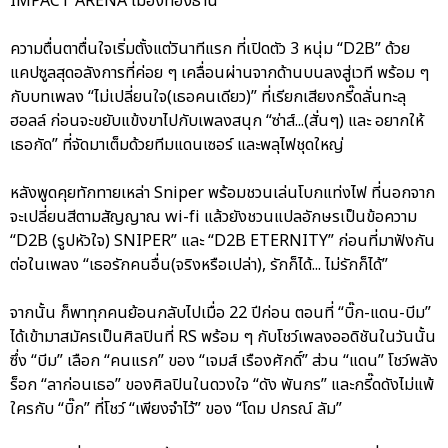
IMPACT ARENA เมืองทองธานี
ความตื่นตาตื่นใจเริ่มตั้งแต่วินาทีแรก ที่เปิดตัว 3 หนุ่ม “D2B” ด้วย
แคปซูลสุดอลังการที่ค่อย ๆ เคลื่อนผ่านจากด้านบนลงสู่เวที พร้อม ๆ
กับบทเพลง “ไม่เปลี่ยนใจ(เธอคนเดียว)” ที่เรียกเสียงกรี๊ดลั่นทะลุ
ฮอลล์ ก่อนจะขยับแข้งขาไปกับเพลงสนุก “ซ่าส์...(สั่นๆ) และ อยากให้
เธอกัด” ที่จัดมาเต็มด้วยทีมแดนเซอร์ และพลุไฟชุดใหญ่
หลังพูดคุยทักทายเหล่า Sniper พร้อมชวนเล่นโบกแท่งไฟ ที่นอกจาก
จะเปลี่ยนสีตามสัญญาณ wi-fi แล้วยังชวนแปลอักษรเป็นข้อความ
“D2B (รูปหัวใจ) SNIPER” และ “D2B ETERNITY” ก่อนที่มาฟังกัน
ต่อในเพลง “เธอรักคนอื่น(จริงหรือเปล่า), รักก็ได้... ไม่รักก็ได้”
จากนั้น ก็พาทุกคนย้อนกลับไปเมื่อ 22 ปีก่อน ตอนที่ “บิ๊ก-แดน-บีม”
ได้เข้ามาสมัครเป็นศิลปินที่ RS พร้อม ๆ กับโชว์เพลงออดิชันในวันนั้น
ซึ่ง “บีม” เลือก “คนแรก” ของ “เจมส์ เรืองศักดิ์” ส่วน “แดน” โชว์พลัง
ร็อก “ลาก่อนเธอ” ของศิลปินในดวงใจ “ดัง พันกร” และกรี๊ดดังไม่แพ้
ใครกับ “บิ๊ก” ที่โชว์ “เพียงจำไว้” ของ “โดม ปกรณ์ ลัม”