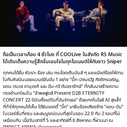
ถือเป็นเวลาเกือบ 4 ชั่วโมง ที่ COOLive ในสังกัด RS Music
ได้เติมเต็มความรู้สึกอิ่มเอมใจในทุกโมเมนต์ให้กับชาว Sniper
ทุกคนได้ยิ้ม หัวเราะ ร้อง เล่น กระโดดเต้นมันส์ ๆ และแม้แต่ร้องไห้ตาม
ไปกับศิลปินบอยแบนด์อันดับ 1 อย่าง “บิ๊ก-ปาณรวัฐ กิตติกรเจริญ,
แดน-วรเวช ดานุวงศ์ และ บีม-กวี ตันจรารักษ์” ที่กลับมาสร้างความ
ทรงจำบทใหม่ใน “อำพลฟูดส์ Present D2B ETERNITY
CONCERT 22 ปีนับตั้งแต่วันที่ฉันรักเธอ” ด้วยเทคโนโลยี AI สุดล้ำ!
ที่ทำให้ทุกคนได้เห็น ได้ยินแดดดี้ “บิ๊ก” มายืนร้องเคียงข้าง “แดน-บีม”
ในเวอร์ชั่นที่ครบ และสมบูรณ์แบบที่สุดในรอบ 22 ปี กับ 2 รอบที่ไม่
เหมือนกัน เมื่อวันเสาร์ที่ 5 และอาทิตย์ที่ 6 สิงหาคม ที่ผ่านมา ณ