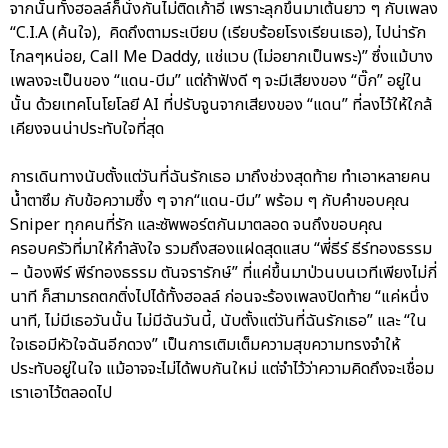
จากนั้นทั้งฮอลล์ก็นั่งกันไม่ติดเก้าอี้ เพราะลุกขึ้นมาเต้นยาว ๆ กับเพลง
“C.I.A (ค้นใจ), คิดถึงตามระเบียบ (เรียบร้อยโรงเรียนเธอ), ไปน่ารัก
ไกลๆหน่อย, Call Me Daddy, แช่แวบ (ไม่อยากเป็นพระ)” ซึ่งแม้บาง
เพลงจะเป็นของ “แดน-บีม” แต่ถ้าฟังดี ๆ จะมีเสียงของ “บิ๊ก” อยู่ใน
นั้น ด้วยเทคโนโยโลยี AI ที่ปรับจูนจากเสียงของ “แดน” ที่ลงไว้ให้ใกล้
เคียงจนน่าประทับใจที่สุด
การเดินทางนับตั้งแต่วันที่ฉันรักเธอ มาถึงช่วงสุดท้าย ทำเอาหลายคน
น้ำตาซึม กับข้อความซึ้ง ๆ จาก“แดน-บีม” พร้อม ๆ กับคำขอบคุณ
Sniper ทุกคนที่รัก และซัพพอร์ตกันมาตลอด จนถึงขอบคุณ
ครอบครัวที่มาให้กำลังใจ รวมถึงสองแฝดสุดแสบ “พี่ธีร์ ธีร์ทองธรรม
– น้องพีร์ พีร์ทองธรรม ตันจรารักษ์” ที่แค่ขึ้นมาป่วนบนเวทีเพียงไม่กี่
นาที ก็สามารถตกติ่งไปได้ทั้งฮอลล์ ก่อนจะร้องเพลงปิดท้าย “แค่หนึ่ง
นาที, ไม่มีเธอวันนั้น ไม่มีฉันวันนี้, นับตั้งแต่วันที่ฉันรักเธอ” และ “ใน
ใจเธอมีหัวใจฉันอีกดวง” เป็นการเติมเต็มความสุขความทรงจำให้
ประทับอยู่ในใจ แม้อาจจะไม่ได้พบกันใหม่ แต่จำไว้ว่าความคิดถึงจะเชื่อม
เราเอาไว้ตลอดไป