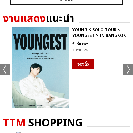
+56
ดูรูปทั้งหมด
งานแสดง
แนะนำ
YOUNG K SOLO TOUR <
YOUNGEST > IN BANGKOK
วันที่แสดง :
เเท็กที่เกี่ยวข้อง :
10/10/26
D2B
จองตั๋ว
COOLFAHRENHEIT ร่วมกับ อำพลฟูดส์ PRESENT D2B ETERNITY
CONCERT 22 ปีนับตั้งแต่วันที่ฉันรักเธอ
D2B ETERNITY CONCERT 22 ปีนับตั้งแต่วันที่ฉันรักเธอ
TTM
SHOPPING
แชร์ :
SHARE
TWEET
LINE