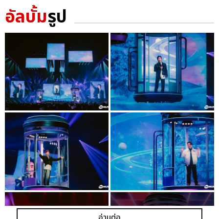
อัลบั้ม
รูป
อ่านต่อ