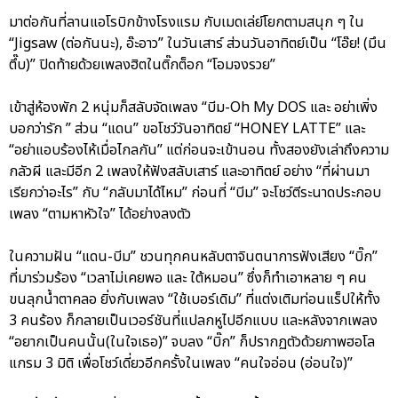
มาต่อกันที่ลานแอโรบิกข้างโรงแรม กับเมดเล่ย์โยกตามสนุก ๆ ใน
“Jigsaw (ต่อกันนะ), อ๊ะอาว” ในวันเสาร์ ส่วนวันอาทิตย์เป็น “โอ๊ย! (มึน
ตึ๊บ)” ปิดท้ายด้วยเพลงฮิตในติ๊กต็อก “โอมจงรวย”
เข้าสู่ห้องพัก 2 หนุ่มก็สลับจัดเพลง “บีม-Oh My DOS และ อย่าเพิ่ง
บอกว่ารัก ” ส่วน “แดน” ขอโชว์วันอาทิตย์ “HONEY LATTE” และ
“อย่าแอบร้องไห้เมื่อไกลกัน” แต่ก่อนจะเข้านอน ทั้งสองยังเล่าถึงความ
กลัวผี และมีอีก 2 เพลงให้ฟังสลับเสาร์ และอาทิตย์ อย่าง “ที่ผ่านมา
เรียกว่าอะไร” กับ “กลับมาได้ไหม” ก่อนที่ “บีม” จะโชว์ตีระนาดประกอบ
เพลง “ตามหาหัวใจ” ได้อย่างลงตัว
ในความฝัน “แดน-บีม” ชวนทุกคนหลับตาจินตนาการฟังเสียง “บิ๊ก”
ที่มาร่วมร้อง “เวลาไม่เคยพอ และ ใต้หมอน” ซึ่งก็ทำเอาหลาย ๆ คน
ขนลุกน้ำตาคลอ ยิ่งกับเพลง “ใช้เบอร์เดิม” ที่แต่งเติมท่อนแร็ปให้ทั้ง
3 คนร้อง ก็กลายเป็นเวอร์ชันที่แปลกหูไปอีกแบบ และหลังจากเพลง
“อยากเป็นคนนั้น(ในใจเธอ)” จบลง “บิ๊ก” ก็ปรากฏตัวด้วยภาพฮอโล
แกรม 3 มิติ เพื่อโชว์เดี่ยวอีกครั้งในเพลง “คนใจอ่อน (อ่อนใจ)”