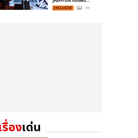
JAEHYUN กับแฟน...
EXCLUSIVE
: 10
เรื่อง
เด่น