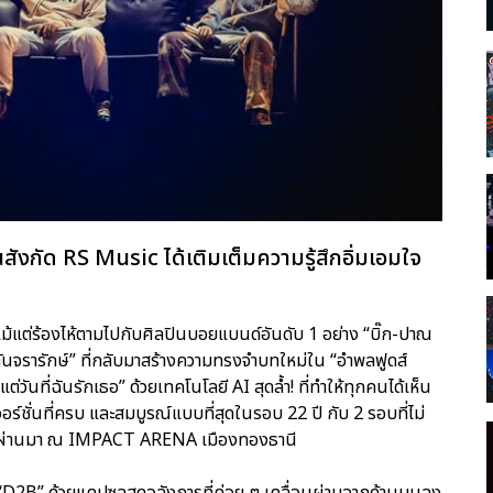
นสังกัด RS Music ได้เติมเต็มความรู้สึกอิ่มเอมใจ
ละแม้แต่ร้องไห้ตามไปกับศิลปินบอยแบนด์อันดับ 1 อย่าง “บิ๊ก-ปาณ
 ตันจรารักษ์” ที่กลับมาสร้างความทรงจำบทใหม่ใน “อำพลฟูดส์
ี่ฉันรักเธอ” ด้วยเทคโนโลยี AI สุดล้ำ! ที่ทำให้ทุกคนได้เห็น
วอร์ชั่นที่ครบ และสมบูรณ์แบบที่สุดในรอบ 22 ปี กับ 2 รอบที่ไม่
าคม ที่ผ่านมา ณ IMPACT ARENA เมืองทองธานี
นุ่ม “D2B” ด้วยแคปซูลสุดอลังการที่ค่อย ๆ เคลื่อนผ่านจากด้านบนลง