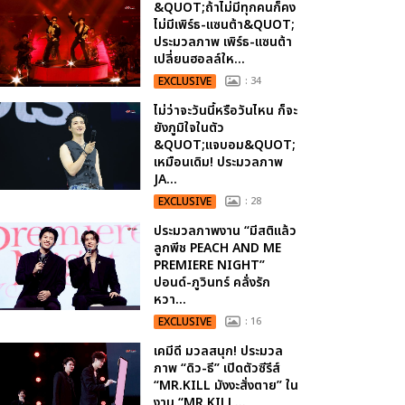
&QUOT;ถ้าไม่มีทุกคนก็คง
ไม่มีเพิร์ธ-แซนต้า&QUOT;
ประมวลภาพ เพิร์ธ-แซนต้า
เปลี่ยนฮอลล์ให...
EXCLUSIVE
: 34
ไม่ว่าจะวันนี้หรือวันไหน ก็จะ
ยังภูมิใจในตัว
&QUOT;แจบอม&QUOT;
เหมือนเดิม! ประมวลภาพ
JA...
EXCLUSIVE
: 28
ประมวลภาพงาน “มีสติแล้ว
ลูกพีช PEACH AND ME
PREMIERE NIGHT”
ปอนด์-ภูวินทร์ คลั่งรัก
หวา...
EXCLUSIVE
: 16
เคมีดี มวลสนุก! ประมวล
ภาพ “ดิว-ธี” เปิดตัวซีรีส์
“MR.KILL มังงะสั่งตาย” ใน
งาน “MR.KILL...