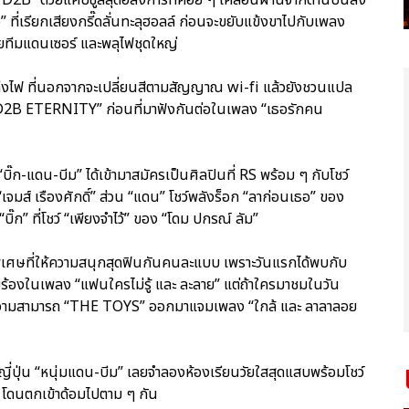
” ที่เรียกเสียงกรี๊ดลั่นทะลุฮอลล์ ก่อนจะขยับแข้งขาไปกับเพลง
มด้วยทีมแดนเซอร์ และพลุไฟชุดใหญ่
่งไฟ ที่นอกจากจะเปลี่ยนสีตามสัญญาณ wi-fi แล้วยังชวนแปล
“D2B ETERNITY” ก่อนที่มาฟังกันต่อในเพลง “เธอรักคน
บิ๊ก-แดน-บีม” ได้เข้ามาสมัครเป็นศิลปินที่ RS พร้อม ๆ กับโชว์
เจมส์ เรืองศักดิ์” ส่วน “แดน” โชว์พลังร็อก “ลาก่อนเธอ” ของ
ิ๊ก” ที่โชว์ “เพียงจำไว้” ของ “โดม ปกรณ์ ลัม”
ดพิเศษที่ให้ความสนุกสุดฟินกันคนละแบบ เพราะวันแรกได้พบกับ
มร้องในเพลง “แฟนใครไม่รู้ และ ละลาย” แต่ถ้าใครมาชมในวัน
ากความสามารถ “THE TOYS” ออกมาแจมเพลง “ใกล้ และ ลาลาลอย
์ตูนญี่ปุ่น “หนุ่มแดน-บีม” เลยจำลองห้องเรียนวัยใสสุดแสบพร้อมโชว์
 โดนตกเข้าด้อมไปตาม ๆ กัน