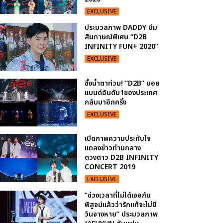
EXCLUSIVE
ประมวลภาพ DADDY บีม
สัมภาษณ์พิเศษ “D2B
INFINITY FUN+ 2020”
EXCLUSIVE
ซึ้งน้ำตาท่วม! “D2B” บอย
แบนด์อันดับ1ของประเทศ
กลับมาอีกครั้ง
EXCLUSIVE
เปิดภาพความประทับใจ
แถลงข่าวท่ามกลาง
ดวงดาว D2B INFINITY
CONCERT 2019
EXCLUSIVE
“ช่วงเวลาที่ไม่ได้เจอกัน
พิสูจน์แล้วว่ารักแท้จะไม่มี
วันจางหาย” ประมวลภาพ