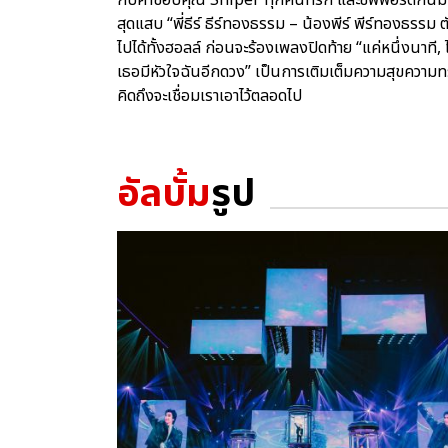
สุดแสบ “พี่ธีร์ ธีร์ทองธรรม – น้องพีร์ พีร์ทองธรรม ต
ไปได้ทั้งฮอลล์ ก่อนจะร้องเพลงปิดท้าย “แค่หนึ่งนาที, ไม
เธอมีหัวใจฉันอีกดวง” เป็นการเติมเต็มความสุขความทรง
คิดถึงจะเชื่อมเราเอาไว้ตลอดไป
อัลบั้ม
รูป