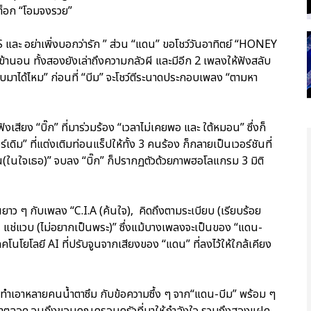
๊กต็อก “โอมจงรวย”
S และ อย่าเพิ่งบอกว่ารัก ” ส่วน “แดน” ขอโชว์วันอาทิตย์ “HONEY
้านอน ทั้งสองยังเล่าถึงความกลัวผี และมีอีก 2 เพลงให้ฟังสลับ
“กลับมาได้ไหม” ก่อนที่ “บีม” จะโชว์ตีระนาดประกอบเพลง “ตามหา
ยง “บิ๊ก” ที่มาร่วมร้อง “เวลาไม่เคยพอ และ ใต้หมอน” ซึ่งก็
ิม” ที่แต่งเติมท่อนแร็ปให้ทั้ง 3 คนร้อง ก็กลายเป็นเวอร์ชันที่
ในใจเธอ)” จบลง “บิ๊ก” ก็ปรากฏตัวด้วยภาพฮอโลแกรม 3 มิติ
เต้นยาว ๆ กับเพลง “C.I.A (ค้นใจ), คิดถึงตามระเบียบ (เรียบร้อย
 แช่แวบ (ไม่อยากเป็นพระ)” ซึ่งแม้บางเพลงจะเป็นของ “แดน-
ยเทคโนโยโลยี AI ที่ปรับจูนจากเสียงของ “แดน” ที่ลงไว้ให้ใกล้เคียง
าย ทำเอาหลายคนน้ำตาซึม กับข้อความซึ้ง ๆ จาก“แดน-บีม” พร้อม ๆ
มาตลอด จนถึงขอบคุณครอบครัวที่มาให้กำลังใจ รวมถึงสองแฝด