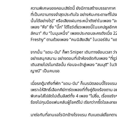
ความพิเศษของคอนเสิร์ตนี้ ยังมีการสร้างบรรยากาศ ที่ท
ที่เป็นความทรงจำสุดประทับใจ อย่างหิมะกระดาษที่
นั้นได้อย่างไร)” หรือเสียงฝนกระหน่ำดังซ่าในเพลง
เพลง “หึง” ซึ่ง “บิ๊ก” ได้โชว์เดี่ยวเพลงนี้ในแคปซูลอี
ลัคนา” กับ “ในมุมหนึ่ง” เพลงประกอบละครดังเมื่อ 22 ปีที
Freshy” ตามด้วยเพลง “คนนิสัยเสีย” ในเวอร์ชัน “แด
จากนั้น “แดน-บีม” ก็พา Sniper เดินทางย้อนเวลา ว่
อย่างสนุกสนาน อย่างตอนที่เข้าห้องอัดกับเพลง “ที่ดูว่
เดินสายโปรโมทอัลบั้ม ก่อนจะเข้าสู่เพลง “สมมุติ” ในวัน
ญาณี” เป็นคนขอ
เมื่อรถตู้มาถึงที่พัก “แดน-บีม” ก็เนรมิตลอบบี้โรงแ
เพราะให้สิทธิ์เลือกคีย์การ์ดเพลงที่ทั้งคู่ต้องร้องตาม 
พิเศษใส่ไข่จัดไปเต็มลีสต์ทั้ง 4 เพลง “ไม่ซื่อ, เรื่องจริงๆ
ร้องไปกุมมือแฟนคลับผู้โชคดีไป เรียกว่ากรี๊ดใจละลาย
มาต่อกันที่ลานแอโรบิกข้างโรงแรม กับเมดเล่ย์โยกตามส