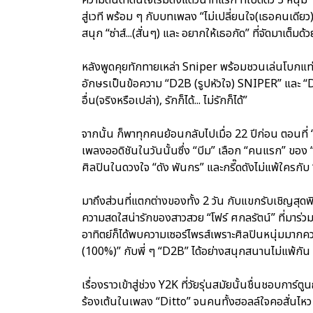
สู่เวที พร้อม ๆ กับบทเพลง “ไม่เปลี่ยนใจ(เธอคนเดียว)
สนุก “ซ่าส์...(สั่นๆ) และ อยากให้เธอกัด” ที่จัดมาเต็
หลังพูดคุยทักทายเหล่า Sniper พร้อมชวนเล่นโบกแท
อักษรเป็นข้อความ “D2B (รูปหัวใจ) SNIPER” และ 
อื่น(จริงหรือเปล่า), รักก็ได้... ไม่รักก็ได้”
จากนั้น ก็พาทุกคนย้อนกลับไปเมื่อ 22 ปีก่อน ตอนที่ “
เพลงออดิชันในวันนั้นซึ่ง “บีม” เลือก “คนแรก” ของ “
ศิลปินในดวงใจ “ดัง พันกร” และกรี๊ดดังไม่แพ้ใครกับ “บ
มาถึงส่วนที่แตกต่างของทั้ง 2 วัน กับแขกรับเชิญสุ
ความสดใสน่ารักของสาวสวย “โฟร์ ศกลรัตน์” ที่มาร่ว
อาทิตย์ก็ได้พบความเซอร์ไพรส์เพราะศิลปินหนุ่มม
(100%)” กับพี่ ๆ “D2B” ได้อย่างสนุกสนานไม่แพ้กัน
เรื่องราวเข้าสู่ช่วง Y2K ที่วัยรุ่นสมัยนั้นชื่นชอบการ
ร้องเต้นในเพลง “Ditto” จนคนทั้งฮอลล์ใจคอสั่นไหว