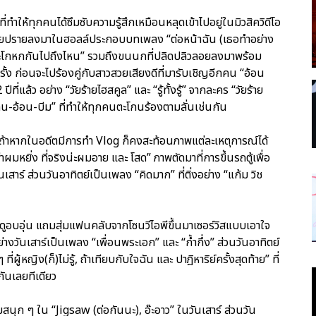
ำให้ทุกคนได้ซึมซับความรู้สึกเหมือนหลุดเข้าไปอยู่ในมิวสิควิดีโอ
โปรยปรายลงมาในฮอลล์ประกอบบทเพลง “ต่อหน้าฉัน (เธอทำอย่าง
 “จะโกหกกันไปถึงไหน” รวมถึงขนนกที่ปลิดปลิวลอยลงมาพร้อม
กครั้ง ก่อนจะไปร้องคู่กับสาวสวยเสียงดีที่มารับเชิญอีกคน “อ้อน
่แล้ว อย่าง “วัยร้ายไฮสคูล” และ “รู้ทั้งรู้” จากละคร “วัยร้าย
น-อ้อน-บีม” ที่ทำให้ทุกคนตะโกนร้องตามลั่นเช่นกัน
าถ้าหากในอดีตมีการทำ Vlog ก็คงสะท้อนภาพแต่ละเหตุการณ์ได้
าผมหยิ่ง ที่จริงน่ะผมอาย และ โสด” ภาพตัดมาที่การขึ้นรถตู้เพื่อ
เสาร์ ส่วนวันอาทิตย์เป็นเพลง “คิดมาก” ที่ติ่งอย่าง “แก้ม วิช
รมดูอบอุ่น แถมสุ่มแฟนคลับจากโซนวีไอพีขึ้นมาเซอร์วิสแบบเอาใจ
อย่างวันเสาร์เป็นเพลง “เพื่อนพระเอก” และ “ก้ำกึ่ง” ส่วนวันอาทิตย์
 ที่ผู้หญิง(ก็)ไม่รู้, ถ้าเทียบกับใจฉัน และ ปาฎิหาริย์ครั้งสุดท้าย” ที่
กันเลยทีเดียว
นุก ๆ ใน “Jigsaw (ต่อกันนะ), อ๊ะอาว” ในวันเสาร์ ส่วนวัน