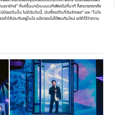
ันจรารักษ์” ที่แค่ขึ้นมาป่วนบนเวทีเพียงไม่กี่นาที ก็สามารถตกติ่ง
่มีเธอวันนั้น ไม่มีฉันวันนี้, นับตั้งแต่วันที่ฉันรักเธอ” และ “ในใจ
จำให้ประทับอยู่ในใจ แม้อาจจะไม่ได้พบกันใหม่ แต่จำไว้ว่าความ