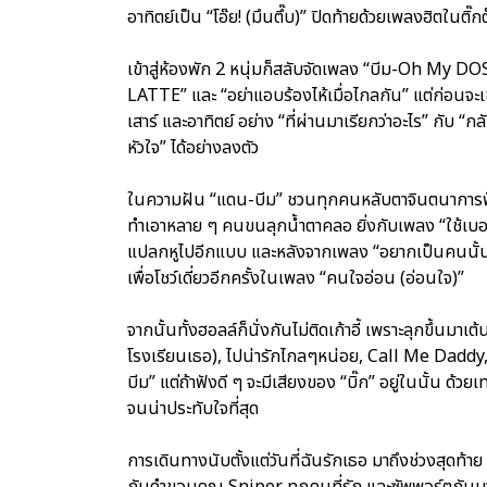
อาทิตย์เป็น “โอ๊ย! (มึนตึ๊บ)” ปิดท้ายด้วยเพลงฮิตในติ
เข้าสู่ห้องพัก 2 หนุ่มก็สลับจัดเพลง “บีม-Oh My DO
LATTE” และ “อย่าแอบร้องไห้เมื่อไกลกัน” แต่ก่อนจะเข
เสาร์ และอาทิตย์ อย่าง “ที่ผ่านมาเรียกว่าอะไร” กับ 
หัวใจ” ได้อย่างลงตัว
ในความฝัน “แดน-บีม” ชวนทุกคนหลับตาจินตนาการฟังเสี
ทำเอาหลาย ๆ คนขนลุกน้ำตาคลอ ยิ่งกับเพลง “ใช้เบอร์เด
แปลกหูไปอีกแบบ และหลังจากเพลง “อยากเป็นคนนั้น(
เพื่อโชว์เดี่ยวอีกครั้งในเพลง “คนใจอ่อน (อ่อนใจ)”
จากนั้นทั้งฮอลล์ก็นั่งกันไม่ติดเก้าอี้ เพราะลุกขึ้นมา
โรงเรียนเธอ), ไปน่ารักไกลๆหน่อย, Call Me Daddy,
บีม” แต่ถ้าฟังดี ๆ จะมีเสียงของ “บิ๊ก” อยู่ในนั้น ด้ว
จนน่าประทับใจที่สุด
การเดินทางนับตั้งแต่วันที่ฉันรักเธอ มาถึงช่วงสุดท้
กับคำขอบคุณ Sniper ทุกคนที่รัก และซัพพอร์ตกัน