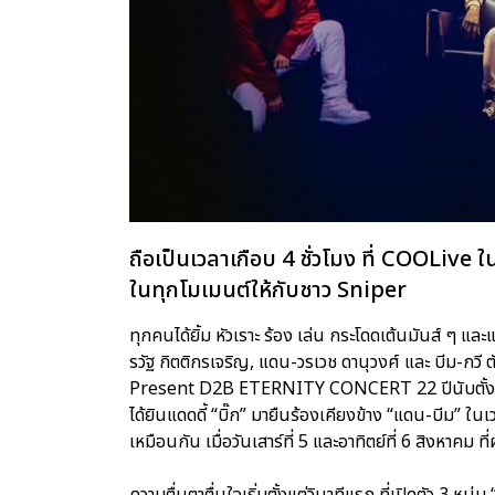
ถือเป็นเวลาเกือบ 4 ชั่วโมง ที่ COOLive ใ
ในทุกโมเมนต์ให้กับชาว Sniper
ทุกคนได้ยิ้ม หัวเราะ ร้อง เล่น กระโดดเต้นมันส์ ๆ แ
รวัฐ กิตติกรเจริญ, แดน-วรเวช ดานุวงศ์ และ บีม-กวี
Present D2B ETERNITY CONCERT 22 ปีนับตั้งแต่วันท
ได้ยินแดดดี้ “บิ๊ก” มายืนร้องเคียงข้าง “แดน-บีม” ในเ
เหมือนกัน เมื่อวันเสาร์ที่ 5 และอาทิตย์ที่ 6 สิงห
ความตื่นตาตื่นใจเริ่มตั้งแต่วินาทีแรก ที่เปิดตัว 3 ห