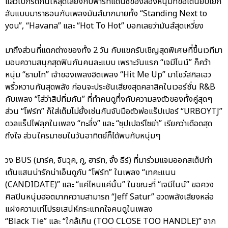
แล้วไปกรี๊ดกันให้สุดเสียงกับพาร์ทแดนซ์ของสองหนุ่มที่ขอเต้นยับโยก
สับแบบมาราธอนกับเพลงมันส์มากมายทั้ง “Standing Next to
you”, “Havana” และ “Hot To Hot” บอกเลยว่ามันส์สุดเหวี่ยง
มาถึงส่วนที่แตกต่างของทั้ง 2 วัน กับแขกรับเชิญสุดพิเศษที่ขึ้นเวทีมา
มอบความสนุกสุดฟินกันคนละแบบ เพราะวันแรก “เจมีไนน์” ก็คว้า
หนุ่ม “ธามไท” เจ้าของเพลงฮิตเพลง “Hit Me Up” มาโชว์สกิลเอว
พริ้วหวานกันสุดพลัง ก่อนจะประชันเสียงสุดคลาสิคในเวอร์ชั่น R&B
กับเพลง “ไส่ว่าสิบ่ทิ่มกัน” ที่ทำคนดูทึ่งกับความลงตัวของทั้งคู่สุดๆ
ส่วน “โฟร์ท” ก็ใส่เต็มไม่ยั้งเช่นกันจับมือตัวพ่อแร็ปเปอร์ “URBOYTJ”
ดวลแร็ปไฟลุกในเพลง “ทะลึ่ง” และ “ซุปเปอร์ไซย่า” เรียกว่าเดือดสุด
ถึงใจ ส่วนใครมาชมในวันอาทิตย์ก็ได้พบกับหนุ่มๆ
วง BUS (มาร์ค, จินวุค, ภู, ฮาร์ท, จั๋ง ธีร์) ที่มาร่วมแจมออกสเต็ปท่า
เต้นแสนน่ารักน่าเอ็นดูกับ “โฟร์ท” ในเพลง “เทคะแนน
(CANDIDATE)” และ “แค่ไหนแค่นั้น” ในขณะที่ “เจมีไนน์” ขอควง
ศิลปินหนุ่มฮอตมากความสามารถ “Jeff Satur” อวดพลังเสียงหล่อ
แฝงความเท่โปรยเสน่ห์กระแทกใจคนดูในเพลง
“Black Tie” และ “ใกล้เกิน (TOO CLOSE TOO HANDLE)” จาก