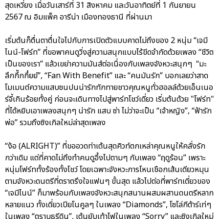
สุดเหวี่ยง เมื่อวันเสาร์ที่ 31 สิงหาคม และวันอาทิตย์ที่ 1 กันยายน
2567 ณ อิมแพ็ค อารีน่า เมืองทองธานี ที่ผ่านมา
เริ่มต้นก็ตื่นตาตื่นใจไปกับการเปิดตัวแบบคาดไม่ถึงของ 2 หนุ่ม “เจมี
ไนน์-โฟร์ท” ที่ขอพาคนดูวิ่งสู่ความสนุกแบบไร้ขีดจำกัดด้วยเพลง “ชีวิต
เป็นของเรา” แล้วเขย่าความมันส์ต่อเนื่องกับเพลงจังหวะสนุกๆ “มะ
ลึกกึ๊กกึ๋ยย์”, “Fan With Benefit” และ “คนมันรัก” บอกเลยว่าสาด
โมเมนต์ความแสบซนปนน่ารักทักทายชาวคุณหนูทั่วฮอลล์ด้วยเอ็นเนอ
ร์จี้เกินร้อยทั้งคู่ ก่อนจะเดินทางไปสู่พาร์ทโชว์เดี่ยว เริ่มต้นด้วย "โฟร์ท"
ที่ได้หยิบเอาเพลงสนุกๆ น่ารัก แสบ ซ่า ไม่ว่าจะเป็น “เจ้าหญิง”, “ฟ้ารัก
พ่อ” รวมถึงซิงเกิลใหม่ล่าสุดเพลง
“ง้อ (ALRIGHT)” ที่ขออวดท่าเต้นสุดคิวท์ตกเหล่าคุณหนูให้คลั่งรัก
กว่าเดิม แต่ที่คาดไม่ถึงทำคนดูอึ้งไปตามๆ กับเพลง “ฤดูร้อน” เพราะ
หนุ่มโฟร์ททั้งร้องทั้งโชว์ โดยเฉพาะจังหวะการโหนเชือกเส้นเดียวหมุน
ตามจังหวะดนตรีที่ตราตรึงใจแฟนๆ ขั้นสุด แล้วไปต่อที่พาร์ทเดี่ยวของ
“เจมีไนน์” ก็มาพร้อมกับเพลงจังหวะสนุกสนานผสมผสานดนตรีหลาก
หลายแนว ทั้งเดี่ยวเปียโนคูลๆ ในเพลง “Diamonds”, โซโล่กีต้าร์เท่ๆ
ในเพลง “ตราบธุรีดิน”, เต้นยับเท้าไฟในเพลง “Sorry” และซิงเกิลใหม่