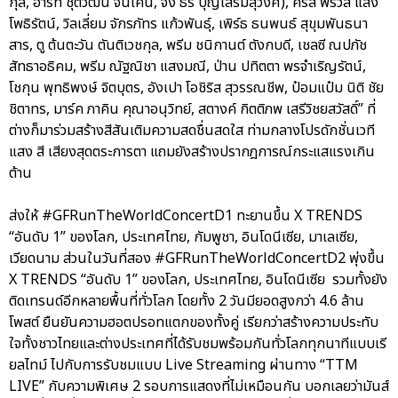
กุล, ฮาร์ท ชุติวัฒน์ จันเคน, จั๋ง ธีร์ บุญเสริมสุวงศ์), คริส พีรวัส แสง
โพธิรัตน์, วิลเลี่ยม จักรภัทร แก้วพันธุ์, เพิร์ธ ธนพนธ์ สุขุมพันธนา
สาร, ตู ต้นตะวัน ตันติเวชกุล, พรีม ชนิกานต์ ตังกบดี, เชลซี ณปภัช
สัทธาอธิคม, พรีม ณัฐณิชา แสงมณี, ป่าน ปทิตตา พรจำเริญรัตน์,
โชกุน พุทธิพงษ์ จิตบุตร, อังเปา โอชิริส สุวรรณชีพ, ป๋อมแป๋ม นิติ ชัย
ชิตาทร, มาร์ค ภาคิน คุณาอนุวิทย์, สตางค์ กิตติภพ เสรีวิชยสวัสดิ์” ที่
ต่างก็มาร่วมสร้างสีสันเติมความสดชื่นสดใส ท่ามกลางโปรดักชั่นเวที
แสง สี เสียงสุดตระการตา แถมยังสร้างปรากฎการณ์กระแสแรงเกิน
ต้าน
ส่งให้ #GFRunTheWorldConcertD1 ทะยานขึ้น X TRENDS
“อันดับ 1” ของโลก, ประเทศไทย, กัมพูชา, อินโดนีเซีย, มาเลเซีย,
เวียดนาม ส่วนในวันที่สอง #GFRunTheWorldConcertD2 พุ่งขึ้น
X TRENDS “อันดับ 1” ของโลก, ประเทศไทย, อินโดนีเซีย รวมทั้งยัง
ติดเทรนด์อีกหลายพื้นที่ทั่วโลก โดยทั้ง 2 วันมียอดสูงกว่า 4.6 ล้าน
โพสต์ ยืนยันความฮอตปรอทแตกของทั้งคู่ เรียกว่าสร้างความประทับ
ใจทั้งชาวไทยและต่างประเทศที่ได้รับชมพร้อมกันทั่วโลกทุกนาทีแบบเรี
ยลไทม์ ไปกับการรับชมแบบ Live Streaming ผ่านทาง “TTM
LIVE” กับความพิเศษ 2 รอบการแสดงที่ไม่เหมือนกัน บอกเลยว่ามันส์