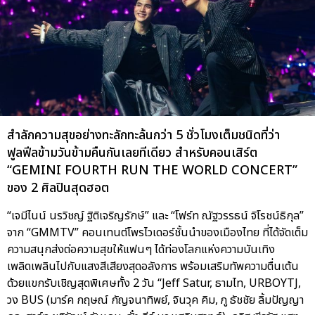
สำลักความสุขอย่างทะลักทะล้นกว่า 5 ชั่วโมงเต็มชนิดที่ว่า
ฟูลฟีลข้ามวันข้ามคืนกันเลยทีเดียว สำหรับคอนเสิร์ต
“GEMINI FOURTH RUN THE WORLD CONCERT”
ของ 2 ศิลปินสุดฮอต
“เจมีไนน์ นรวิชญ์ ฐิติเจริญรักษ์” และ “โฟร์ท ณัฐวรรธน์ จิโรชน์ธิกุล”
จาก “GMMTV” คอนเทนต์โพรไวเดอร์ชั้นนำของเมืองไทย ที่ได้จัดเต็ม
ความสนุกส่งต่อความสุขให้แฟนๆ ได้ท่องโลกแห่งความบันเทิง
เพลิดเพลินไปกับแสงสีเสียงสุดอลังการ พร้อมเสริมทัพความตื่นเต้น
ด้วยแขกรับเชิญสุดพิเศษทั้ง 2 วัน “Jeff Satur, ธามไท, URBOYTJ,
วง BUS (มาร์ค กฤษณ์ กัญจนาทิพย์, จินวุค คิม, ภู ธัชชัย ลิ้มปัญญา