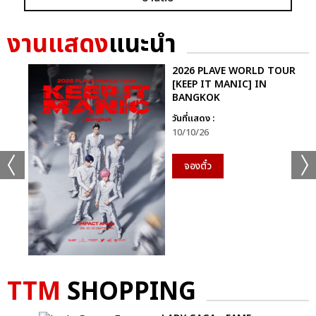
งานแสดง
แนะนำ
2026 PLAVE WORLD TOUR
[KEEP IT MANIC] IN
BANGKOK
วันที่แสดง :
10/10/26
+19
จองตั๋ว
ดูรูปทั้งหมด
เเท็กที่เกี่ยวข้อง :
เจมีไนน์-โฟร์ท
TTM
SHOPPING
GEMINI FOURTH RUN THE WORLD CONCERT