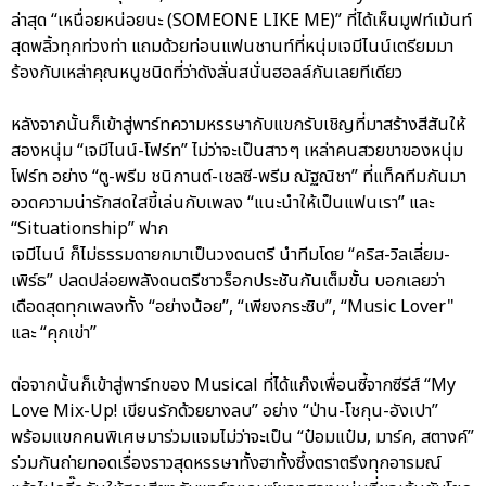
ล่าสุด “เหนื่อยหน่อยนะ (SOMEONE LIKE ME)” ที่ได้เห็นมูฟท์เม้นท์
สุดพลิ้วทุกท่วงท่า แถมด้วยท่อนแฟนชานท์ที่หนุ่มเจมีไนน์เตรียมมา
ร้องกับเหล่าคุณหนูชนิดที่ว่าดังลั่นสนั่นฮอลล์กันเลยทีเดียว
หลังจากนั้นก็เข้าสู่พาร์ทความหรรษากับแขกรับเชิญที่มาสร้างสีสันให้
สองหนุ่ม “เจมีไนน์-โฟร์ท” ไม่ว่าจะเป็นสาวๆ เหล่าคนสวยขาของหนุ่ม
โฟร์ท อย่าง “ตู-พรีม ชนิกานต์-เชลซี-พรีม ณัฐณิชา” ที่แท็คทีมกันมา
อวดความน่ารักสดใสขี้เล่นกับเพลง “แนะนำให้เป็นแฟนเรา” และ
“Situationship” ฟาก
เจมีไนน์ ก็ไม่ธรรมดายกมาเป็นวงดนตรี นำทีมโดย “คริส-วิลเลี่ยม-
เพิร์ธ” ปลดปล่อยพลังดนตรีชาวร็อกประชันกันเต็มขั้น บอกเลยว่า
เดือดสุดทุกเพลงทั้ง “อย่างน้อย”, “เพียงกระซิบ”, “Music Lover"
และ “คุกเข่า”
ต่อจากนั้นก็เข้าสู่พาร์ทของ Musical ที่ได้แก๊งเพื่อนซี้จากซีรีส์ “My
Love Mix-Up! เขียนรักด้วยยางลบ” อย่าง “ป่าน-โชกุน-อังเปา”
พร้อมแขกคนพิเศษมาร่วมแจมไม่ว่าจะเป็น “ป๋อมแป๋ม, มาร์ค, สตางค์”
ร่วมกันถ่ายทอดเรื่องราวสุดหรรษาทั้งฮาทั้งซึ้งตราตรึงทุกอารมณ์