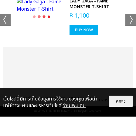
LADY GAGA - FAME
ARD
MONSTER T-SHIRT
฿
1,100
BUY NOW
แชร์ :
SHARE
TWEET
LINE
เว็บไซต์นี้มีการเก็บข้อมูลการใช้งานของคุณเพื่อนำ
เกี่ยวกับเรา
ติดต่อลงโฆษณา
ติดต่อเรา
ตกลง
มาใช้วางแผนและบริหารเว็บไซต์
อ่านเพิ่มเติม
© 2026
THAITICKETMAJOR
All Rights Reserved.