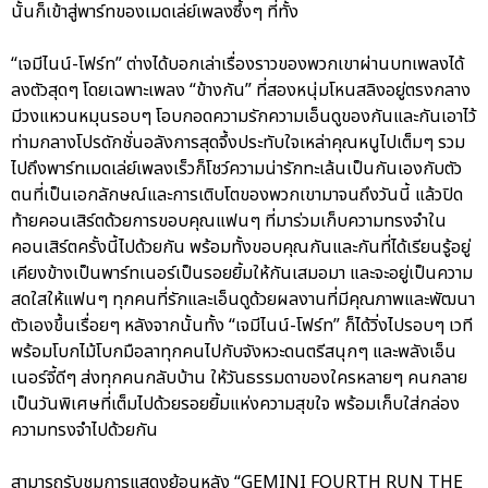
นั้นก็เข้าสู่พาร์ทของเมดเล่ย์เพลงซึ้งๆ ที่ทั้ง
“เจมีไนน์-โฟร์ท” ต่างได้บอกเล่าเรื่องราวของพวกเขาผ่านบทเพลงได้
ลงตัวสุดๆ โดยเฉพาะเพลง “ข้างกัน” ที่สองหนุ่มโหนสลิงอยู่ตรงกลาง
มีวงแหวนหมุนรอบๆ โอบกอดความรักความเอ็นดูของกันและกันเอาไว้
ท่ามกลางโปรดักชั่นอลังการสุดจึ้งประทับใจเหล่าคุณหนูไปเต็มๆ รวม
ไปถึงพาร์ทเมดเล่ย์เพลงเร็วก็โชว์ความน่ารักทะเล้นเป็นกันเองกับตัว
ตนที่เป็นเอกลักษณ์และการเติบโตของพวกเขามาจนถึงวันนี้ แล้วปิด
ท้ายคอนเสิร์ตด้วยการขอบคุณแฟนๆ ที่มาร่วมเก็บความทรงจำใน
คอนเสิร์ตครั้งนี้ไปด้วยกัน พร้อมทั้งขอบคุณกันและกันที่ได้เรียนรู้อยู่
เคียงข้างเป็นพาร์ทเนอร์เป็นรอยยิ้มให้กันเสมอมา และจะอยู่เป็นความ
สดใสให้แฟนๆ ทุกคนที่รักและเอ็นดูด้วยผลงานที่มีคุณภาพและพัฒนา
ตัวเองขึ้นเรื่อยๆ หลังจากนั้นทั้ง “เจมีไนน์-โฟร์ท” ก็ได้วิ่งไปรอบๆ เวที
พร้อมโบกไม้โบกมือลาทุกคนไปกับจังหวะดนตรีสนุกๆ และพลังเอ็น
เนอร์จี้ดีๆ ส่งทุกคนกลับบ้าน ให้วันธรรมดาของใครหลายๆ คนกลาย
เป็นวันพิเศษที่เต็มไปด้วยรอยยิ้มแห่งความสุขใจ พร้อมเก็บใส่กล่อง
ความทรงจำไปด้วยกัน
สามารถรับชมการแสดงย้อนหลัง “GEMINI FOURTH RUN THE