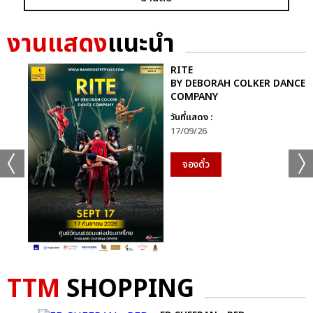
งานแสดง
แนะนำ
RITE
BY DEBORAH COLKER DANCE
COMPANY
วันที่แสดง :
17/09/26
+19
จองตั๋ว
ดูรูปทั้งหมด
เเท็กที่เกี่ยวข้อง :
เจมีไนน์-โฟร์ท
TTM
SHOPPING
GEMINI FOURTH RUN THE WORLD CONCERT