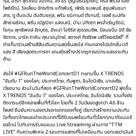
กุล, ฮาร์ท ชุติวัฒน์ จันเคน, จั๋ง ธีร์ บุญเสริมสุวงศ์), คริส พีรวัส แสง
โพธิรัตน์, วิลเลี่ยม จักรภัทร แก้วพันธุ์, เพิร์ธ ธนพนธ์ สุขุมพันธนา
สาร, ตู ต้นตะวัน ตันติเวชกุล, พรีม ชนิกานต์ ตังกบดี, เชลซี ณปภัช
สัทธาอธิคม, พรีม ณัฐณิชา แสงมณี, ป่าน ปทิตตา พรจำเริญรัตน์,
โชกุน พุทธิพงษ์ จิตบุตร, อังเปา โอชิริส สุวรรณชีพ, ป๋อมแป๋ม นิติ ชัย
ชิตาทร, มาร์ค ภาคิน คุณาอนุวิทย์, สตางค์ กิตติภพ เสรีวิชยสวัสดิ์” ที่
ต่างก็มาร่วมสร้างสีสันเติมความสดชื่นสดใส ท่ามกลางโปรดักชั่นเวที
แสง สี เสียงสุดตระการตา แถมยังสร้างปรากฎการณ์กระแสแรงเกิน
ต้าน
ส่งให้ #GFRunTheWorldConcertD1 ทะยานขึ้น X TRENDS
“อันดับ 1” ของโลก, ประเทศไทย, กัมพูชา, อินโดนีเซีย, มาเลเซีย,
เวียดนาม ส่วนในวันที่สอง #GFRunTheWorldConcertD2 พุ่งขึ้น
X TRENDS “อันดับ 1” ของโลก, ประเทศไทย, อินโดนีเซีย รวมทั้งยัง
ติดเทรนด์อีกหลายพื้นที่ทั่วโลก โดยทั้ง 2 วันมียอดสูงกว่า 4.6 ล้าน
โพสต์ ยืนยันความฮอตปรอทแตกของทั้งคู่ เรียกว่าสร้างความประทับ
ใจทั้งชาวไทยและต่างประเทศที่ได้รับชมพร้อมกันทั่วโลกทุกนาทีแบบเรี
ยลไทม์ ไปกับการรับชมแบบ Live Streaming ผ่านทาง “TTM
LIVE” กับความพิเศษ 2 รอบการแสดงที่ไม่เหมือนกัน บอกเลยว่ามันส์