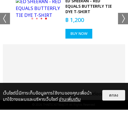
ED SHEERAN - RED
GS
EQUALS BUTTERFLY TIE
DYE T-SHIRT
฿
1,200
BUY NOW
แชร์ :
SHARE
TWEET
LINE
เว็บไซต์นี้มีการเก็บข้อมูลการใช้งานของคุณเพื่อนำ
เกี่ยวกับเรา
ติดต่อลงโฆษณา
ติดต่อเรา
ตกลง
มาใช้วางแผนและบริหารเว็บไซต์
อ่านเพิ่มเติม
© 2026
THAITICKETMAJOR
All Rights Reserved.