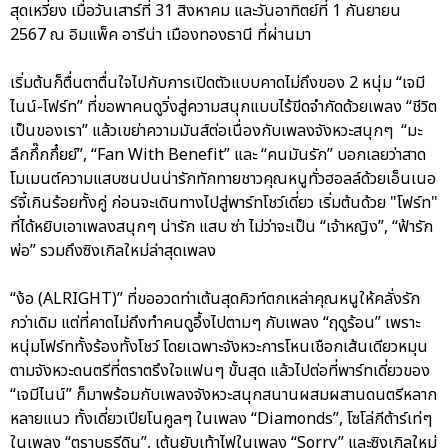
สุดเหวี่ยง เมื่อวันเสาร์ที่ 31 สิงหาคม และวันอาทิตย์ที่ 1 กันยายน
2567 ณ อิมแพ็ค อารีน่า เมืองทองธานี ที่ผ่านมา
เริ่มต้นก็ตื่นตาตื่นใจไปกับการเปิดตัวแบบคาดไม่ถึงของ 2 หนุ่ม “เจมี
ไนน์-โฟร์ท” ที่ขอพาคนดูวิ่งสู่ความสนุกแบบไร้ขีดจำกัดด้วยเพลง “ชีวิต
เป็นของเรา” แล้วเขย่าความมันส์ต่อเนื่องกับเพลงจังหวะสนุกๆ “มะ
ลึกกึ๊กกึ๋ยย์”, “Fan With Benefit” และ “คนมันรัก” บอกเลยว่าสาด
โมเมนต์ความแสบซนปนน่ารักทักทายชาวคุณหนูทั่วฮอลล์ด้วยเอ็นเนอ
ร์จี้เกินร้อยทั้งคู่ ก่อนจะเดินทางไปสู่พาร์ทโชว์เดี่ยว เริ่มต้นด้วย "โฟร์ท"
ที่ได้หยิบเอาเพลงสนุกๆ น่ารัก แสบ ซ่า ไม่ว่าจะเป็น “เจ้าหญิง”, “ฟ้ารัก
พ่อ” รวมถึงซิงเกิลใหม่ล่าสุดเพลง
“ง้อ (ALRIGHT)” ที่ขออวดท่าเต้นสุดคิวท์ตกเหล่าคุณหนูให้คลั่งรัก
กว่าเดิม แต่ที่คาดไม่ถึงทำคนดูอึ้งไปตามๆ กับเพลง “ฤดูร้อน” เพราะ
หนุ่มโฟร์ททั้งร้องทั้งโชว์ โดยเฉพาะจังหวะการโหนเชือกเส้นเดียวหมุน
ตามจังหวะดนตรีที่ตราตรึงใจแฟนๆ ขั้นสุด แล้วไปต่อที่พาร์ทเดี่ยวของ
“เจมีไนน์” ก็มาพร้อมกับเพลงจังหวะสนุกสนานผสมผสานดนตรีหลาก
หลายแนว ทั้งเดี่ยวเปียโนคูลๆ ในเพลง “Diamonds”, โซโล่กีต้าร์เท่ๆ
ในเพลง “ตราบธุรีดิน”, เต้นยับเท้าไฟในเพลง “Sorry” และซิงเกิลใหม่