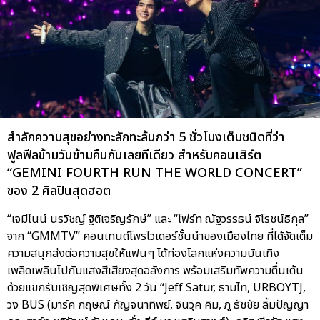
สำลักความสุขอย่างทะลักทะล้นกว่า 5 ชั่วโมงเต็มชนิดที่ว่า
ฟูลฟีลข้ามวันข้ามคืนกันเลยทีเดียว สำหรับคอนเสิร์ต
“GEMINI FOURTH RUN THE WORLD CONCERT”
ของ 2 ศิลปินสุดฮอต
“เจมีไนน์ นรวิชญ์ ฐิติเจริญรักษ์” และ “โฟร์ท ณัฐวรรธน์ จิโรชน์ธิกุล”
จาก “GMMTV” คอนเทนต์โพรไวเดอร์ชั้นนำของเมืองไทย ที่ได้จัดเต็ม
ความสนุกส่งต่อความสุขให้แฟนๆ ได้ท่องโลกแห่งความบันเทิง
เพลิดเพลินไปกับแสงสีเสียงสุดอลังการ พร้อมเสริมทัพความตื่นเต้น
ด้วยแขกรับเชิญสุดพิเศษทั้ง 2 วัน “Jeff Satur, ธามไท, URBOYTJ,
วง BUS (มาร์ค กฤษณ์ กัญจนาทิพย์, จินวุค คิม, ภู ธัชชัย ลิ้มปัญญา