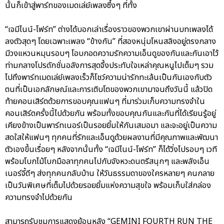
นั้นก็เข้าสู่พาร์ทของเมดเล่ย์เพลงซึ้งๆ ที่ทั้ง
“เจมีไนน์-โฟร์ท” ต่างได้บอกเล่าเรื่องราวของพวกเขาผ่านบทเพลงได้
ลงตัวสุดๆ โดยเฉพาะเพลง “ข้างกัน” ที่สองหนุ่มโหนสลิงอยู่ตรงกลาง
มีวงแหวนหมุนรอบๆ โอบกอดความรักความเอ็นดูของกันและกันเอาไว้
ท่ามกลางโปรดักชั่นอลังการสุดจึ้งประทับใจเหล่าคุณหนูไปเต็มๆ รวม
ไปถึงพาร์ทเมดเล่ย์เพลงเร็วก็โชว์ความน่ารักทะเล้นเป็นกันเองกับตัว
ตนที่เป็นเอกลักษณ์และการเติบโตของพวกเขามาจนถึงวันนี้ แล้วปิด
ท้ายคอนเสิร์ตด้วยการขอบคุณแฟนๆ ที่มาร่วมเก็บความทรงจำใน
คอนเสิร์ตครั้งนี้ไปด้วยกัน พร้อมทั้งขอบคุณกันและกันที่ได้เรียนรู้อยู่
เคียงข้างเป็นพาร์ทเนอร์เป็นรอยยิ้มให้กันเสมอมา และจะอยู่เป็นความ
สดใสให้แฟนๆ ทุกคนที่รักและเอ็นดูด้วยผลงานที่มีคุณภาพและพัฒนา
ตัวเองขึ้นเรื่อยๆ หลังจากนั้นทั้ง “เจมีไนน์-โฟร์ท” ก็ได้วิ่งไปรอบๆ เวที
พร้อมโบกไม้โบกมือลาทุกคนไปกับจังหวะดนตรีสนุกๆ และพลังเอ็น
เนอร์จี้ดีๆ ส่งทุกคนกลับบ้าน ให้วันธรรมดาของใครหลายๆ คนกลาย
เป็นวันพิเศษที่เต็มไปด้วยรอยยิ้มแห่งความสุขใจ พร้อมเก็บใส่กล่อง
ความทรงจำไปด้วยกัน
สามารถรับชมการแสดงย้อนหลัง “GEMINI FOURTH RUN THE