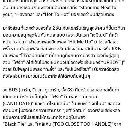
แล้วไปกรี๊ดกันให้สุดเสียงกับพาร์ทแดนซ์ของสองหนุ่มที่ขอเต้นยับโยก
สับแบบมาราธอนกับเพลงมันส์มากมายทั้ง “Standing Next to
you”, “Havana” และ “Hot To Hot” บอกเลยว่ามันส์สุดเหวี่ยง
มาถึงส่วนที่แตกต่างของทั้ง 2 วัน กับแขกรับเชิญสุดพิเศษที่ขึ้นเวทีมา
มอบความสนุกสุดฟินกันคนละแบบ เพราะวันแรก “เจมีไนน์” ก็คว้า
หนุ่ม “ธามไท” เจ้าของเพลงฮิตเพลง “Hit Me Up” มาโชว์สกิลเอว
พริ้วหวานกันสุดพลัง ก่อนจะประชันเสียงสุดคลาสิคในเวอร์ชั่น R&B
กับเพลง “ไส่ว่าสิบ่ทิ่มกัน” ที่ทำคนดูทึ่งกับความลงตัวของทั้งคู่สุดๆ
ส่วน “โฟร์ท” ก็ใส่เต็มไม่ยั้งเช่นกันจับมือตัวพ่อแร็ปเปอร์ “URBOYTJ”
ดวลแร็ปไฟลุกในเพลง “ทะลึ่ง” และ “ซุปเปอร์ไซย่า” เรียกว่าเดือดสุด
ถึงใจ ส่วนใครมาชมในวันอาทิตย์ก็ได้พบกับหนุ่มๆ
วง BUS (มาร์ค, จินวุค, ภู, ฮาร์ท, จั๋ง ธีร์) ที่มาร่วมแจมออกสเต็ปท่า
เต้นแสนน่ารักน่าเอ็นดูกับ “โฟร์ท” ในเพลง “เทคะแนน
(CANDIDATE)” และ “แค่ไหนแค่นั้น” ในขณะที่ “เจมีไนน์” ขอควง
ศิลปินหนุ่มฮอตมากความสามารถ “Jeff Satur” อวดพลังเสียงหล่อ
แฝงความเท่โปรยเสน่ห์กระแทกใจคนดูในเพลง
“Black Tie” และ “ใกล้เกิน (TOO CLOSE TOO HANDLE)” จาก