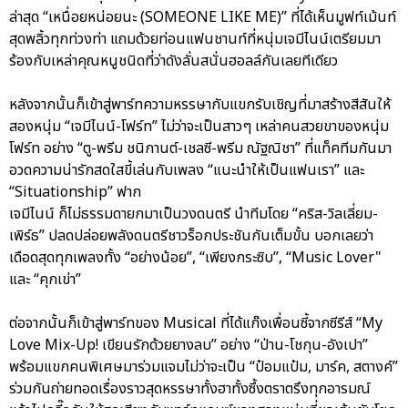
ล่าสุด “เหนื่อยหน่อยนะ (SOMEONE LIKE ME)” ที่ได้เห็นมูฟท์เม้นท์
สุดพลิ้วทุกท่วงท่า แถมด้วยท่อนแฟนชานท์ที่หนุ่มเจมีไนน์เตรียมมา
ร้องกับเหล่าคุณหนูชนิดที่ว่าดังลั่นสนั่นฮอลล์กันเลยทีเดียว
หลังจากนั้นก็เข้าสู่พาร์ทความหรรษากับแขกรับเชิญที่มาสร้างสีสันให้
สองหนุ่ม “เจมีไนน์-โฟร์ท” ไม่ว่าจะเป็นสาวๆ เหล่าคนสวยขาของหนุ่ม
โฟร์ท อย่าง “ตู-พรีม ชนิกานต์-เชลซี-พรีม ณัฐณิชา” ที่แท็คทีมกันมา
อวดความน่ารักสดใสขี้เล่นกับเพลง “แนะนำให้เป็นแฟนเรา” และ
“Situationship” ฟาก
เจมีไนน์ ก็ไม่ธรรมดายกมาเป็นวงดนตรี นำทีมโดย “คริส-วิลเลี่ยม-
เพิร์ธ” ปลดปล่อยพลังดนตรีชาวร็อกประชันกันเต็มขั้น บอกเลยว่า
เดือดสุดทุกเพลงทั้ง “อย่างน้อย”, “เพียงกระซิบ”, “Music Lover"
และ “คุกเข่า”
ต่อจากนั้นก็เข้าสู่พาร์ทของ Musical ที่ได้แก๊งเพื่อนซี้จากซีรีส์ “My
Love Mix-Up! เขียนรักด้วยยางลบ” อย่าง “ป่าน-โชกุน-อังเปา”
พร้อมแขกคนพิเศษมาร่วมแจมไม่ว่าจะเป็น “ป๋อมแป๋ม, มาร์ค, สตางค์”
ร่วมกันถ่ายทอดเรื่องราวสุดหรรษาทั้งฮาทั้งซึ้งตราตรึงทุกอารมณ์