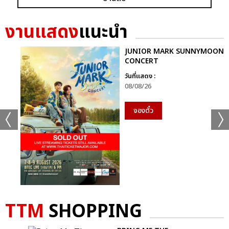
งานแสดง
แนะนำ
JUNIOR MARK SUNNYMOON
CONCERT
วันที่แสดง :
08/08/26
+19
จองตั๋ว
ดูรูปทั้งหมด
เเท็กที่เกี่ยวข้อง :
เจมีไนน์-โฟร์ท
TTM
SHOPPING
GEMINI FOURTH RUN THE WORLD CONCERT