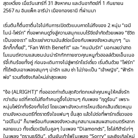
สุดเหวี่ยง เมื่อวันเสาร์ที่ 31 สิงหาคม และวันอาทิตย์ที่ 1 กันยายน
2567 ณ อิมแพ็ค อารีน่า เมืองทองธานี ที่ผ่านมา
เริ่มต้นก็ตื่นตาตื่นใจไปกับการเปิดตัวแบบคาดไม่ถึงของ 2 หนุ่ม “เจมี
ไนน์-โฟร์ท” ที่ขอพาคนดูวิ่งสู่ความสนุกแบบไร้ขีดจำกัดด้วยเพลง “ชีวิต
เป็นของเรา” แล้วเขย่าความมันส์ต่อเนื่องกับเพลงจังหวะสนุกๆ “มะ
ลึกกึ๊กกึ๋ยย์”, “Fan With Benefit” และ “คนมันรัก” บอกเลยว่าสาด
โมเมนต์ความแสบซนปนน่ารักทักทายชาวคุณหนูทั่วฮอลล์ด้วยเอ็นเนอ
ร์จี้เกินร้อยทั้งคู่ ก่อนจะเดินทางไปสู่พาร์ทโชว์เดี่ยว เริ่มต้นด้วย "โฟร์ท"
ที่ได้หยิบเอาเพลงสนุกๆ น่ารัก แสบ ซ่า ไม่ว่าจะเป็น “เจ้าหญิง”, “ฟ้ารัก
พ่อ” รวมถึงซิงเกิลใหม่ล่าสุดเพลง
“ง้อ (ALRIGHT)” ที่ขออวดท่าเต้นสุดคิวท์ตกเหล่าคุณหนูให้คลั่งรัก
กว่าเดิม แต่ที่คาดไม่ถึงทำคนดูอึ้งไปตามๆ กับเพลง “ฤดูร้อน” เพราะ
หนุ่มโฟร์ททั้งร้องทั้งโชว์ โดยเฉพาะจังหวะการโหนเชือกเส้นเดียวหมุน
ตามจังหวะดนตรีที่ตราตรึงใจแฟนๆ ขั้นสุด แล้วไปต่อที่พาร์ทเดี่ยวของ
“เจมีไนน์” ก็มาพร้อมกับเพลงจังหวะสนุกสนานผสมผสานดนตรีหลาก
หลายแนว ทั้งเดี่ยวเปียโนคูลๆ ในเพลง “Diamonds”, โซโล่กีต้าร์เท่ๆ
ในเพลง “ตราบธุรีดิน”, เต้นยับเท้าไฟในเพลง “Sorry” และซิงเกิลใหม่