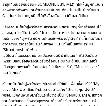
ล่าสุด “เหนื่อยหน่อยนะ (SOMEONE LIKE ME)” ที่ได้เห็นมูฟท์เม้นท์
สุดพลิ้วทุกท่วงท่า แถมด้วยท่อนแฟนชานท์ที่หนุ่มเจมีไนน์เตรียมมา
ร้องกับเหล่าคุณหนูชนิดที่ว่าดังลั่นสนั่นฮอลล์กันเลยทีเดียว
หลังจากนั้นก็เข้าสู่พาร์ทความหรรษากับแขกรับเชิญที่มาสร้างสีสันให้
สองหนุ่ม “เจมีไนน์-โฟร์ท” ไม่ว่าจะเป็นสาวๆ เหล่าคนสวยขาของหนุ่ม
โฟร์ท อย่าง “ตู-พรีม ชนิกานต์-เชลซี-พรีม ณัฐณิชา” ที่แท็คทีมกันมา
อวดความน่ารักสดใสขี้เล่นกับเพลง “แนะนำให้เป็นแฟนเรา” และ
“Situationship” ฟาก
เจมีไนน์ ก็ไม่ธรรมดายกมาเป็นวงดนตรี นำทีมโดย “คริส-วิลเลี่ยม-
เพิร์ธ” ปลดปล่อยพลังดนตรีชาวร็อกประชันกันเต็มขั้น บอกเลยว่า
เดือดสุดทุกเพลงทั้ง “อย่างน้อย”, “เพียงกระซิบ”, “Music Lover"
และ “คุกเข่า”
ต่อจากนั้นก็เข้าสู่พาร์ทของ Musical ที่ได้แก๊งเพื่อนซี้จากซีรีส์ “My
Love Mix-Up! เขียนรักด้วยยางลบ” อย่าง “ป่าน-โชกุน-อังเปา”
พร้อมแขกคนพิเศษมาร่วมแจมไม่ว่าจะเป็น “ป๋อมแป๋ม, มาร์ค, สตางค์”
ร่วมกันถ่ายทอดเรื่องราวสุดหรรษาทั้งฮาทั้งซึ้งตราตรึงทุกอารมณ์