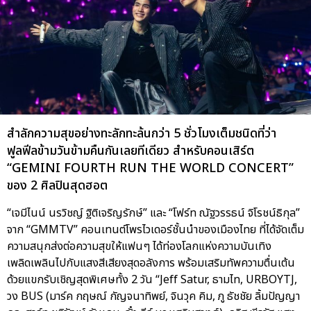
สำลักความสุขอย่างทะลักทะล้นกว่า 5 ชั่วโมงเต็มชนิดที่ว่า
ฟูลฟีลข้ามวันข้ามคืนกันเลยทีเดียว สำหรับคอนเสิร์ต
“GEMINI FOURTH RUN THE WORLD CONCERT”
ของ 2 ศิลปินสุดฮอต
“เจมีไนน์ นรวิชญ์ ฐิติเจริญรักษ์” และ “โฟร์ท ณัฐวรรธน์ จิโรชน์ธิกุล”
จาก “GMMTV” คอนเทนต์โพรไวเดอร์ชั้นนำของเมืองไทย ที่ได้จัดเต็ม
ความสนุกส่งต่อความสุขให้แฟนๆ ได้ท่องโลกแห่งความบันเทิง
เพลิดเพลินไปกับแสงสีเสียงสุดอลังการ พร้อมเสริมทัพความตื่นเต้น
ด้วยแขกรับเชิญสุดพิเศษทั้ง 2 วัน “Jeff Satur, ธามไท, URBOYTJ,
วง BUS (มาร์ค กฤษณ์ กัญจนาทิพย์, จินวุค คิม, ภู ธัชชัย ลิ้มปัญญา