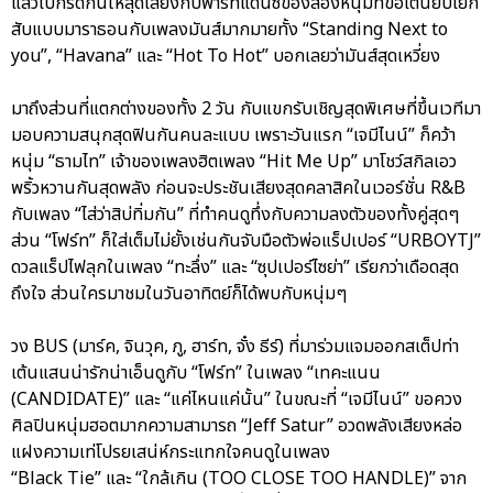
แล้วไปกรี๊ดกันให้สุดเสียงกับพาร์ทแดนซ์ของสองหนุ่มที่ขอเต้นยับโยก
สับแบบมาราธอนกับเพลงมันส์มากมายทั้ง “Standing Next to
you”, “Havana” และ “Hot To Hot” บอกเลยว่ามันส์สุดเหวี่ยง
มาถึงส่วนที่แตกต่างของทั้ง 2 วัน กับแขกรับเชิญสุดพิเศษที่ขึ้นเวทีมา
มอบความสนุกสุดฟินกันคนละแบบ เพราะวันแรก “เจมีไนน์” ก็คว้า
หนุ่ม “ธามไท” เจ้าของเพลงฮิตเพลง “Hit Me Up” มาโชว์สกิลเอว
พริ้วหวานกันสุดพลัง ก่อนจะประชันเสียงสุดคลาสิคในเวอร์ชั่น R&B
กับเพลง “ไส่ว่าสิบ่ทิ่มกัน” ที่ทำคนดูทึ่งกับความลงตัวของทั้งคู่สุดๆ
ส่วน “โฟร์ท” ก็ใส่เต็มไม่ยั้งเช่นกันจับมือตัวพ่อแร็ปเปอร์ “URBOYTJ”
ดวลแร็ปไฟลุกในเพลง “ทะลึ่ง” และ “ซุปเปอร์ไซย่า” เรียกว่าเดือดสุด
ถึงใจ ส่วนใครมาชมในวันอาทิตย์ก็ได้พบกับหนุ่มๆ
วง BUS (มาร์ค, จินวุค, ภู, ฮาร์ท, จั๋ง ธีร์) ที่มาร่วมแจมออกสเต็ปท่า
เต้นแสนน่ารักน่าเอ็นดูกับ “โฟร์ท” ในเพลง “เทคะแนน
(CANDIDATE)” และ “แค่ไหนแค่นั้น” ในขณะที่ “เจมีไนน์” ขอควง
ศิลปินหนุ่มฮอตมากความสามารถ “Jeff Satur” อวดพลังเสียงหล่อ
แฝงความเท่โปรยเสน่ห์กระแทกใจคนดูในเพลง
“Black Tie” และ “ใกล้เกิน (TOO CLOSE TOO HANDLE)” จาก