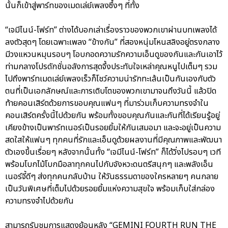
นั้นก็เข้าสู่พาร์ทของเมดเล่ย์เพลงซึ้งๆ ที่ทั้ง
“เจมีไนน์-โฟร์ท” ต่างได้บอกเล่าเรื่องราวของพวกเขาผ่านบทเพลงได้
ลงตัวสุดๆ โดยเฉพาะเพลง “ข้างกัน” ที่สองหนุ่มโหนสลิงอยู่ตรงกลาง
มีวงแหวนหมุนรอบๆ โอบกอดความรักความเอ็นดูของกันและกันเอาไว้
ท่ามกลางโปรดักชั่นอลังการสุดจึ้งประทับใจเหล่าคุณหนูไปเต็มๆ รวม
ไปถึงพาร์ทเมดเล่ย์เพลงเร็วก็โชว์ความน่ารักทะเล้นเป็นกันเองกับตัว
ตนที่เป็นเอกลักษณ์และการเติบโตของพวกเขามาจนถึงวันนี้ แล้วปิด
ท้ายคอนเสิร์ตด้วยการขอบคุณแฟนๆ ที่มาร่วมเก็บความทรงจำใน
คอนเสิร์ตครั้งนี้ไปด้วยกัน พร้อมทั้งขอบคุณกันและกันที่ได้เรียนรู้อยู่
เคียงข้างเป็นพาร์ทเนอร์เป็นรอยยิ้มให้กันเสมอมา และจะอยู่เป็นความ
สดใสให้แฟนๆ ทุกคนที่รักและเอ็นดูด้วยผลงานที่มีคุณภาพและพัฒนา
ตัวเองขึ้นเรื่อยๆ หลังจากนั้นทั้ง “เจมีไนน์-โฟร์ท” ก็ได้วิ่งไปรอบๆ เวที
พร้อมโบกไม้โบกมือลาทุกคนไปกับจังหวะดนตรีสนุกๆ และพลังเอ็น
เนอร์จี้ดีๆ ส่งทุกคนกลับบ้าน ให้วันธรรมดาของใครหลายๆ คนกลาย
เป็นวันพิเศษที่เต็มไปด้วยรอยยิ้มแห่งความสุขใจ พร้อมเก็บใส่กล่อง
ความทรงจำไปด้วยกัน
สามารถรับชมการแสดงย้อนหลัง “GEMINI FOURTH RUN THE