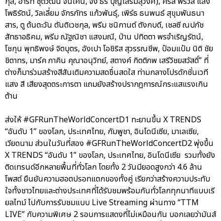
กุล, ฮาร์ท ชุติวัฒน์ จันเคน, จั๋ง ธีร์ บุญเสริมสุวงศ์), คริส พีรวัส แสง
โพธิรัตน์, วิลเลี่ยม จักรภัทร แก้วพันธุ์, เพิร์ธ ธนพนธ์ สุขุมพันธนา
สาร, ตู ต้นตะวัน ตันติเวชกุล, พรีม ชนิกานต์ ตังกบดี, เชลซี ณปภัช
สัทธาอธิคม, พรีม ณัฐณิชา แสงมณี, ป่าน ปทิตตา พรจำเริญรัตน์,
โชกุน พุทธิพงษ์ จิตบุตร, อังเปา โอชิริส สุวรรณชีพ, ป๋อมแป๋ม นิติ ชัย
ชิตาทร, มาร์ค ภาคิน คุณาอนุวิทย์, สตางค์ กิตติภพ เสรีวิชยสวัสดิ์” ที่
ต่างก็มาร่วมสร้างสีสันเติมความสดชื่นสดใส ท่ามกลางโปรดักชั่นเวที
แสง สี เสียงสุดตระการตา แถมยังสร้างปรากฎการณ์กระแสแรงเกิน
ต้าน
ส่งให้ #GFRunTheWorldConcertD1 ทะยานขึ้น X TRENDS
“อันดับ 1” ของโลก, ประเทศไทย, กัมพูชา, อินโดนีเซีย, มาเลเซีย,
เวียดนาม ส่วนในวันที่สอง #GFRunTheWorldConcertD2 พุ่งขึ้น
X TRENDS “อันดับ 1” ของโลก, ประเทศไทย, อินโดนีเซีย รวมทั้งยัง
ติดเทรนด์อีกหลายพื้นที่ทั่วโลก โดยทั้ง 2 วันมียอดสูงกว่า 4.6 ล้าน
โพสต์ ยืนยันความฮอตปรอทแตกของทั้งคู่ เรียกว่าสร้างความประทับ
ใจทั้งชาวไทยและต่างประเทศที่ได้รับชมพร้อมกันทั่วโลกทุกนาทีแบบเรี
ยลไทม์ ไปกับการรับชมแบบ Live Streaming ผ่านทาง “TTM
LIVE” กับความพิเศษ 2 รอบการแสดงที่ไม่เหมือนกัน บอกเลยว่ามันส์