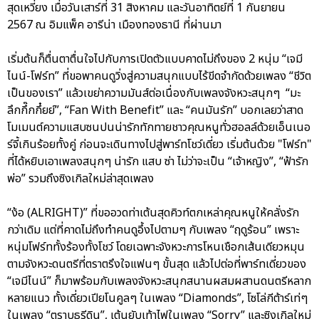
สุดเหวี่ยง เมื่อวันเสาร์ที่ 31 สิงหาคม และวันอาทิตย์ที่ 1 กันยายน
2567 ณ อิมแพ็ค อารีน่า เมืองทองธานี ที่ผ่านมา
เริ่มต้นก็ตื่นตาตื่นใจไปกับการเปิดตัวแบบคาดไม่ถึงของ 2 หนุ่ม “เจมี
ไนน์-โฟร์ท” ที่ขอพาคนดูวิ่งสู่ความสนุกแบบไร้ขีดจำกัดด้วยเพลง “ชีวิต
เป็นของเรา” แล้วเขย่าความมันส์ต่อเนื่องกับเพลงจังหวะสนุกๆ “มะ
ลึกกึ๊กกึ๋ยย์”, “Fan With Benefit” และ “คนมันรัก” บอกเลยว่าสาด
โมเมนต์ความแสบซนปนน่ารักทักทายชาวคุณหนูทั่วฮอลล์ด้วยเอ็นเนอ
ร์จี้เกินร้อยทั้งคู่ ก่อนจะเดินทางไปสู่พาร์ทโชว์เดี่ยว เริ่มต้นด้วย "โฟร์ท"
ที่ได้หยิบเอาเพลงสนุกๆ น่ารัก แสบ ซ่า ไม่ว่าจะเป็น “เจ้าหญิง”, “ฟ้ารัก
พ่อ” รวมถึงซิงเกิลใหม่ล่าสุดเพลง
“ง้อ (ALRIGHT)” ที่ขออวดท่าเต้นสุดคิวท์ตกเหล่าคุณหนูให้คลั่งรัก
กว่าเดิม แต่ที่คาดไม่ถึงทำคนดูอึ้งไปตามๆ กับเพลง “ฤดูร้อน” เพราะ
หนุ่มโฟร์ททั้งร้องทั้งโชว์ โดยเฉพาะจังหวะการโหนเชือกเส้นเดียวหมุน
ตามจังหวะดนตรีที่ตราตรึงใจแฟนๆ ขั้นสุด แล้วไปต่อที่พาร์ทเดี่ยวของ
“เจมีไนน์” ก็มาพร้อมกับเพลงจังหวะสนุกสนานผสมผสานดนตรีหลาก
หลายแนว ทั้งเดี่ยวเปียโนคูลๆ ในเพลง “Diamonds”, โซโล่กีต้าร์เท่ๆ
ในเพลง “ตราบธุรีดิน”, เต้นยับเท้าไฟในเพลง “Sorry” และซิงเกิลใหม่