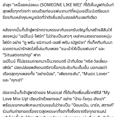
ล่าสุด “เหนื่อยหน่อยนะ (SOMEONE LIKE ME)” ที่ได้เห็นมูฟท์เม้นท์
สุดพลิ้วทุกท่วงท่า แถมด้วยท่อนแฟนชานท์ที่หนุ่มเจมีไนน์เตรียมมา
ร้องกับเหล่าคุณหนูชนิดที่ว่าดังลั่นสนั่นฮอลล์กันเลยทีเดียว
หลังจากนั้นก็เข้าสู่พาร์ทความหรรษากับแขกรับเชิญที่มาสร้างสีสันให้
สองหนุ่ม “เจมีไนน์-โฟร์ท” ไม่ว่าจะเป็นสาวๆ เหล่าคนสวยขาของหนุ่ม
โฟร์ท อย่าง “ตู-พรีม ชนิกานต์-เชลซี-พรีม ณัฐณิชา” ที่แท็คทีมกันมา
อวดความน่ารักสดใสขี้เล่นกับเพลง “แนะนำให้เป็นแฟนเรา” และ
“Situationship” ฟาก
เจมีไนน์ ก็ไม่ธรรมดายกมาเป็นวงดนตรี นำทีมโดย “คริส-วิลเลี่ยม-
เพิร์ธ” ปลดปล่อยพลังดนตรีชาวร็อกประชันกันเต็มขั้น บอกเลยว่า
เดือดสุดทุกเพลงทั้ง “อย่างน้อย”, “เพียงกระซิบ”, “Music Lover"
และ “คุกเข่า”
ต่อจากนั้นก็เข้าสู่พาร์ทของ Musical ที่ได้แก๊งเพื่อนซี้จากซีรีส์ “My
Love Mix-Up! เขียนรักด้วยยางลบ” อย่าง “ป่าน-โชกุน-อังเปา”
พร้อมแขกคนพิเศษมาร่วมแจมไม่ว่าจะเป็น “ป๋อมแป๋ม, มาร์ค, สตางค์”
ร่วมกันถ่ายทอดเรื่องราวสุดหรรษาทั้งฮาทั้งซึ้งตราตรึงทุกอารมณ์