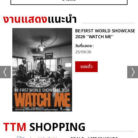
งานแสดง
แนะนำ
BE:FIRST WORLD SHOWCASE
2026 ''WATCH ME''
วันที่แสดง :
25/09/26
+19
จองตั๋ว
ดูรูปทั้งหมด
เเท็กที่เกี่ยวข้อง :
เจมีไนน์-โฟร์ท
TTM
SHOPPING
GEMINI FOURTH RUN THE WORLD CONCERT