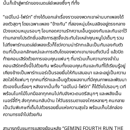
นั้นก็เข้าสู่พาร์ทของเมดเล่ย์เพลงซึ้งๆ ที่ทั้ง
“เจมีไนน์-โฟร์ท” ต่างได้บอกเล่าเรื่องราวของพวกเขาผ่านบทเพลงได้
ลงตัวสุดๆ โดยเฉพาะเพลง “ข้างกัน” ที่สองหนุ่มโหนสลิงอยู่ตรงกลาง
มีวงแหวนหมุนรอบๆ โอบกอดความรักความเอ็นดูของกันและกันเอาไว้
ท่ามกลางโปรดักชั่นอลังการสุดจึ้งประทับใจเหล่าคุณหนูไปเต็มๆ รวม
ไปถึงพาร์ทเมดเล่ย์เพลงเร็วก็โชว์ความน่ารักทะเล้นเป็นกันเองกับตัว
ตนที่เป็นเอกลักษณ์และการเติบโตของพวกเขามาจนถึงวันนี้ แล้วปิด
ท้ายคอนเสิร์ตด้วยการขอบคุณแฟนๆ ที่มาร่วมเก็บความทรงจำใน
คอนเสิร์ตครั้งนี้ไปด้วยกัน พร้อมทั้งขอบคุณกันและกันที่ได้เรียนรู้อยู่
เคียงข้างเป็นพาร์ทเนอร์เป็นรอยยิ้มให้กันเสมอมา และจะอยู่เป็นความ
สดใสให้แฟนๆ ทุกคนที่รักและเอ็นดูด้วยผลงานที่มีคุณภาพและพัฒนา
ตัวเองขึ้นเรื่อยๆ หลังจากนั้นทั้ง “เจมีไนน์-โฟร์ท” ก็ได้วิ่งไปรอบๆ เวที
พร้อมโบกไม้โบกมือลาทุกคนไปกับจังหวะดนตรีสนุกๆ และพลังเอ็น
เนอร์จี้ดีๆ ส่งทุกคนกลับบ้าน ให้วันธรรมดาของใครหลายๆ คนกลาย
เป็นวันพิเศษที่เต็มไปด้วยรอยยิ้มแห่งความสุขใจ พร้อมเก็บใส่กล่อง
ความทรงจำไปด้วยกัน
สามารถรับชมการแสดงย้อนหลัง “GEMINI FOURTH RUN THE