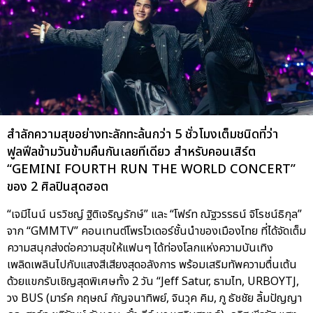
สำลักความสุขอย่างทะลักทะล้นกว่า 5 ชั่วโมงเต็มชนิดที่ว่า
ฟูลฟีลข้ามวันข้ามคืนกันเลยทีเดียว สำหรับคอนเสิร์ต
“GEMINI FOURTH RUN THE WORLD CONCERT”
ของ 2 ศิลปินสุดฮอต
“เจมีไนน์ นรวิชญ์ ฐิติเจริญรักษ์” และ “โฟร์ท ณัฐวรรธน์ จิโรชน์ธิกุล”
จาก “GMMTV” คอนเทนต์โพรไวเดอร์ชั้นนำของเมืองไทย ที่ได้จัดเต็ม
ความสนุกส่งต่อความสุขให้แฟนๆ ได้ท่องโลกแห่งความบันเทิง
เพลิดเพลินไปกับแสงสีเสียงสุดอลังการ พร้อมเสริมทัพความตื่นเต้น
ด้วยแขกรับเชิญสุดพิเศษทั้ง 2 วัน “Jeff Satur, ธามไท, URBOYTJ,
วง BUS (มาร์ค กฤษณ์ กัญจนาทิพย์, จินวุค คิม, ภู ธัชชัย ลิ้มปัญญา