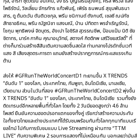
กุล, ฮาร์ท ชุติวัฒน์ จันเคน, จั๋ง ธีร์ บุญเสริมสุวงศ์), คริส พีรวัส แสง
โพธิรัตน์, วิลเลี่ยม จักรภัทร แก้วพันธุ์, เพิร์ธ ธนพนธ์ สุขุมพันธนา
สาร, ตู ต้นตะวัน ตันติเวชกุล, พรีม ชนิกานต์ ตังกบดี, เชลซี ณปภัช
สัทธาอธิคม, พรีม ณัฐณิชา แสงมณี, ป่าน ปทิตตา พรจำเริญรัตน์,
โชกุน พุทธิพงษ์ จิตบุตร, อังเปา โอชิริส สุวรรณชีพ, ป๋อมแป๋ม นิติ ชัย
ชิตาทร, มาร์ค ภาคิน คุณาอนุวิทย์, สตางค์ กิตติภพ เสรีวิชยสวัสดิ์” ที่
ต่างก็มาร่วมสร้างสีสันเติมความสดชื่นสดใส ท่ามกลางโปรดักชั่นเวที
แสง สี เสียงสุดตระการตา แถมยังสร้างปรากฎการณ์กระแสแรงเกิน
ต้าน
ส่งให้ #GFRunTheWorldConcertD1 ทะยานขึ้น X TRENDS
“อันดับ 1” ของโลก, ประเทศไทย, กัมพูชา, อินโดนีเซีย, มาเลเซีย,
เวียดนาม ส่วนในวันที่สอง #GFRunTheWorldConcertD2 พุ่งขึ้น
X TRENDS “อันดับ 1” ของโลก, ประเทศไทย, อินโดนีเซีย รวมทั้งยัง
ติดเทรนด์อีกหลายพื้นที่ทั่วโลก โดยทั้ง 2 วันมียอดสูงกว่า 4.6 ล้าน
โพสต์ ยืนยันความฮอตปรอทแตกของทั้งคู่ เรียกว่าสร้างความประทับ
ใจทั้งชาวไทยและต่างประเทศที่ได้รับชมพร้อมกันทั่วโลกทุกนาทีแบบเรี
ยลไทม์ ไปกับการรับชมแบบ Live Streaming ผ่านทาง “TTM
LIVE” กับความพิเศษ 2 รอบการแสดงที่ไม่เหมือนกัน บอกเลยว่ามันส์