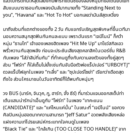
แล้วไปกรี๊ดกันให้สุดเสียงกับพาร์ทแดนซ์ของสองหนุ่มที่ขอเต้นยับโยก
สับแบบมาราธอนกับเพลงมันส์มากมายทั้ง “Standing Next to
you”, “Havana” และ “Hot To Hot” บอกเลยว่ามันส์สุดเหวี่ยง
มาถึงส่วนที่แตกต่างของทั้ง 2 วัน กับแขกรับเชิญสุดพิเศษที่ขึ้นเวทีมา
มอบความสนุกสุดฟินกันคนละแบบ เพราะวันแรก “เจมีไนน์” ก็คว้า
หนุ่ม “ธามไท” เจ้าของเพลงฮิตเพลง “Hit Me Up” มาโชว์สกิลเอว
พริ้วหวานกันสุดพลัง ก่อนจะประชันเสียงสุดคลาสิคในเวอร์ชั่น R&B
กับเพลง “ไส่ว่าสิบ่ทิ่มกัน” ที่ทำคนดูทึ่งกับความลงตัวของทั้งคู่สุดๆ
ส่วน “โฟร์ท” ก็ใส่เต็มไม่ยั้งเช่นกันจับมือตัวพ่อแร็ปเปอร์ “URBOYTJ”
ดวลแร็ปไฟลุกในเพลง “ทะลึ่ง” และ “ซุปเปอร์ไซย่า” เรียกว่าเดือดสุด
ถึงใจ ส่วนใครมาชมในวันอาทิตย์ก็ได้พบกับหนุ่มๆ
วง BUS (มาร์ค, จินวุค, ภู, ฮาร์ท, จั๋ง ธีร์) ที่มาร่วมแจมออกสเต็ปท่า
เต้นแสนน่ารักน่าเอ็นดูกับ “โฟร์ท” ในเพลง “เทคะแนน
(CANDIDATE)” และ “แค่ไหนแค่นั้น” ในขณะที่ “เจมีไนน์” ขอควง
ศิลปินหนุ่มฮอตมากความสามารถ “Jeff Satur” อวดพลังเสียงหล่อ
แฝงความเท่โปรยเสน่ห์กระแทกใจคนดูในเพลง
“Black Tie” และ “ใกล้เกิน (TOO CLOSE TOO HANDLE)” จาก