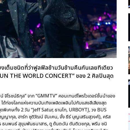
งเต็มชนิดที่ว่าฟูลฟีลข้ามวันข้ามคืนกันเลยทีเดียว
RUN THE WORLD CONCERT” ของ 2 ศิลปินสุด
รรธน์ จิโรชน์ธิกุล” จาก “GMMTV” คอนเทนต์โพรไวเดอร์ชั้นนำของ
ๆ ได้ท่องโลกแห่งความบันเทิงเพลิดเพลินไปกับแสงสีเสียงสุด
สุดพิเศษทั้ง 2 วัน “Jeff Satur, ธามไท, URBOYTJ, วง BUS
ญญากุล, ฮาร์ท ชุติวัฒน์ จันเคน, จั๋ง ธีร์ บุญเสริมสุวงศ์), คริส
ิร์ธ ธนพนธ์ สุขุมพันธนาสาร, ตู ต้นตะวัน ตันติเวชกุล, พรีม ชนิ