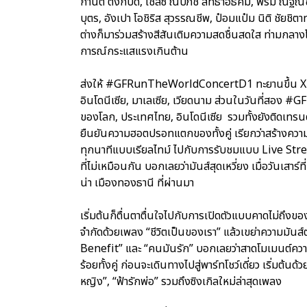
กานต์ ตังกบดี, เชลซี ณปภัช สัทธาอธิคม, พรีม ณัฐณิ
บุตร, อังเปา โอชิริส สุวรรณชีพ, ป๋อมแป๋ม นิติ ชัยชิตาท
ต่างก็มาร่วมสร้างสีสันเติมความสดชื่นสดใส ท่ามกลาง
การณ์กระแสแรงเกินต้าน
ส่งให้ #GFRunTheWorldConcertD1 ทะยานขึ้น X T
อินโดนีเซีย, มาเลเซีย, เวียดนาม ส่วนในวันที่สอ
ของโลก, ประเทศไทย, อินโดนีเซีย รวมทั้งยังติดเทรนด์อ
ยืนยันความฮอตปรอทแตกของทั้งคู่ เรียกว่าสร้างความ
ทุกนาทีแบบเรียลไทม์ ไปกับการรับชมแบบ Live S
ที่ไม่เหมือนกัน บอกเลยว่ามันส์สุดเหวี่ยง เมื่อวันเสา
น่า เมืองทองธานี ที่ผ่านมา
เริ่มต้นก็ตื่นตาตื่นใจไปกับการเปิดตัวแบบคาดไม่ถึงของ
จำกัดด้วยเพลง “ชีวิตเป็นของเรา” แล้วเขย่าความมันส์
Benefit” และ “คนมันรัก” บอกเลยว่าสาดโมเมนต์ความ
ร้อยทั้งคู่ ก่อนจะเดินทางไปสู่พาร์ทโชว์เดี่ยว เริ่มต้นด้
หญิง”, “ฟ้ารักพ่อ” รวมถึงซิงเกิลใหม่ล่าสุดเพลง