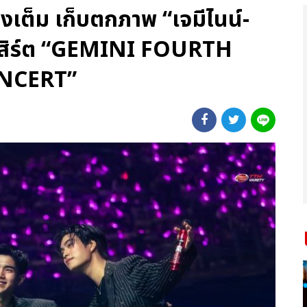
มงเต็ม เก็บตกภาพ “เจมีไนน์-
อนเสิร์ต “GEMINI FOURTH
NCERT”