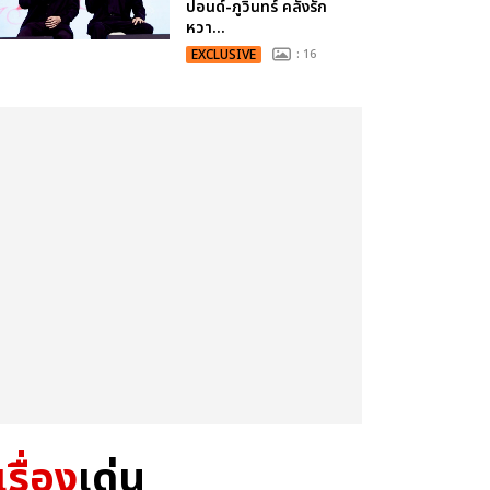
ปอนด์-ภูวินทร์ คลั่งรัก
หวา...
EXCLUSIVE
: 16
เรื่อง
เด่น