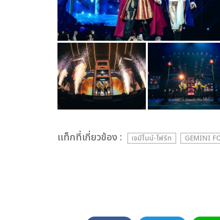
เเท็กที่เกี่ยวข้อง :
เจมีไนน์-โฟร์ท
GEMINI F