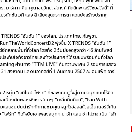
ชา แสงมณี, ป่าน ปทิตตา พรจำเริญรัตน์, โชกุน พุทธิพงษ์ จิต
ร, มาร์ค ภาคิน คุณาอนุวิทย์, สตางค์ กิตติภพ เสรีวิชยสวัสดิ์” ที่
โปรดักชั่นเวที แสง สี เสียงสุดตระการตา แถมยังสร้างปรากฎ
RENDS “อันดับ 1” ของโลก, ประเทศไทย, กัมพูชา,
ง #GFRunTheWorldConcertD2 พุ่งขึ้น X TRENDS “อันดับ 1”
ีกหลายพื้นที่ทั่วโลก โดยทั้ง 2 วันมียอดสูงกว่า 4.6 ล้านโพสต์
ประทับใจทั้งชาวไทยและต่างประเทศที่ได้รับชมพร้อมกันทั่วโลก
treaming ผ่านทาง “TTM LIVE” กับความพิเศษ 2 รอบการแสดง
ร์ที่ 31 สิงหาคม และวันอาทิตย์ที่ 1 กันยายน 2567 ณ อิมแพ็ค อารี
 2 หนุ่ม “เจมีไนน์-โฟร์ท” ที่ขอพาคนดูวิ่งสู่ความสนุกแบบไร้ขีด
ต่อเนื่องกับเพลงจังหวะสนุกๆ “มะลึกกึ๊กกึ๋ยย์”, “Fan With
แสบซนปนน่ารักทักทายชาวคุณหนูทั่วฮอลล์ด้วยเอ็นเนอร์จี้เกิน
วย "โฟร์ท" ที่ได้หยิบเอาเพลงสนุกๆ น่ารัก แสบ ซ่า ไม่ว่าจะเป็น “เจ้า