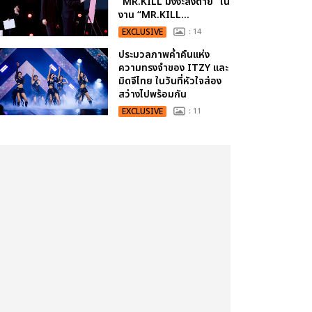
“MR.KILL มังงะสั่งตาย” ใน
งาน “MR.KILL...
EXCLUSIVE
: 14
ประมวลภาพค่ำคืนแห่ง
ความทรงจำของ ITZY และ
มิดจีไทย ในวันที่หัวใจส่อง
สว่างไปพร้อมกัน
EXCLUSIVE
: 11