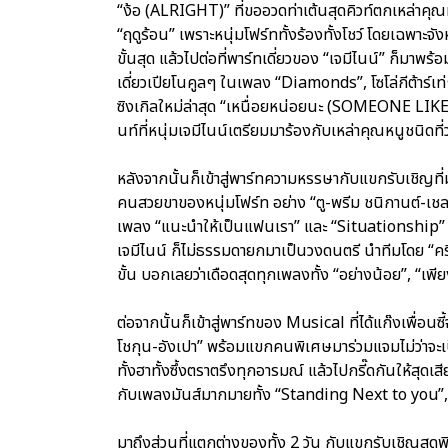
“ง้อ (ALRIGHT)” ที่ขออวดท่าเต้นสุดคิวท์ตกเหล่าคุณหน
“ฤดูร้อน” เพราะหนุ่มโฟร์ททั้งร้องทั้งโชว์ โดยเฉพา
ขั้นสุด แล้วไปต่อที่พาร์ทเดี่ยวของ “เจมีไนน์” ก็
เดี่ยวเปียโนคูลๆ ในเพลง “Diamonds”, โซโล่กีต้าร์เ
ซิงเกิลใหม่ล่าสุด “เหนื่อยหน่อยนะ (SOMEONE LIKE M
นท์ที่หนุ่มเจมีไนน์เตรียมมาร้องกับเหล่าคุณหนูชนิดที่
หลังจากนั้นก็เข้าสู่พาร์ทความหรรษากับแขกรับเชิญที่มา
คนสวยขาของหนุ่มโฟร์ท อย่าง “ตู-พรีม ชนิกานต์-เชลซ
เพลง “แนะนำให้เป็นแฟนเรา” และ “Situationship
เจมีไนน์ ก็ไม่ธรรมดายกมาเป็นวงดนตรี นำทีมโดย “คริ
ขั้น บอกเลยว่าเดือดสุดทุกเพลงทั้ง “อย่างน้อย”, “เพ
ต่อจากนั้นก็เข้าสู่พาร์ทของ Musical ที่ได้แก๊งเพื่อ
โชกุน-อังเปา” พร้อมแขกคนพิเศษมาร่วมแจมไม่ว่าจะเป
ทั้งฮาทั้งซึ้งตราตรึงทุกอารมณ์ แล้วไปกรี๊ดกันให้ส
กับเพลงมันส์มากมายทั้ง “Standing Next to you”,
มาถึงส่วนที่แตกต่างของทั้ง 2 วัน กับแขกรับเชิญสุ