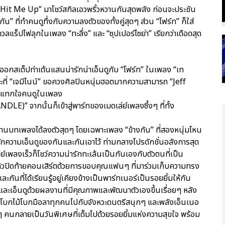
 “Hit Me Up” มาโชว์สกิลเอวพริ้วหวานกันสุดพลัง ก่อนจะประชัน
กัน” ที่ทำคนดูทึ่งกับความลงตัวของทั้งคู่สุดๆ ส่วน “โฟร์ท” ก็ใส่
วลแร็ปไฟลุกในเพลง “ทะลึ่ง” และ “ซุปเปอร์ไซย่า” เรียกว่าเดือดสุด
มแจมออกสเต็ปท่าเต้นแสนน่ารักน่าเอ็นดูกับ “โฟร์ท” ในเพลง “เท
ี่ “เจมีไนน์” ขอควงศิลปินหนุ่มฮอตมากความสามารถ “Jeff
กระแทกใจคนดูในเพลง
” จากนั้นก็เข้าสู่พาร์ทของเมดเล่ย์เพลงซึ้งๆ ที่ทั้ง
ผ่านบทเพลงได้ลงตัวสุดๆ โดยเฉพาะเพลง “ข้างกัน” ที่สองหนุ่มโหน
วามเอ็นดูของกันและกันเอาไว้ ท่ามกลางโปรดักชั่นอลังการสุด
ย์เพลงเร็วก็โชว์ความน่ารักทะเล้นเป็นกันเองกับตัวตนที่เป็น
้วปิดท้ายคอนเสิร์ตด้วยการขอบคุณแฟนๆ ที่มาร่วมเก็บความทรง
กันที่ได้เรียนรู้อยู่เคียงข้างเป็นพาร์ทเนอร์เป็นรอยยิ้มให้กัน
ละเอ็นดูด้วยผลงานที่มีคุณภาพและพัฒนาตัวเองขึ้นเรื่อยๆ หลัง
พร้อมโบกไม้โบกมือลาทุกคนไปกับจังหวะดนตรีสนุกๆ และพลังเอ็นเนอ
ๆ คนกลายเป็นวันพิเศษที่เต็มไปด้วยรอยยิ้มแห่งความสุขใจ พร้อม