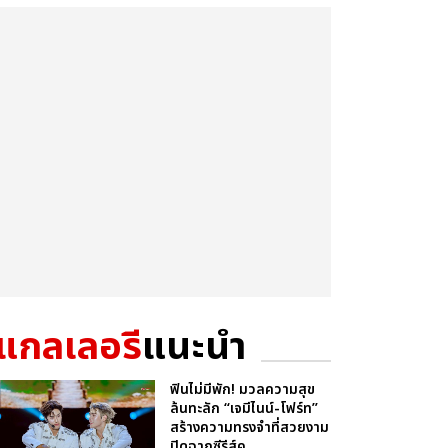
แกลเลอรี
แนะนำ
ฟินไม่มีพัก! มวลความสุข
ล้นทะลัก “เจมีไนน์-โฟร์ท”
สร้างความทรงจำที่สวยงาม
ปิดฉากซีรีส์ค...