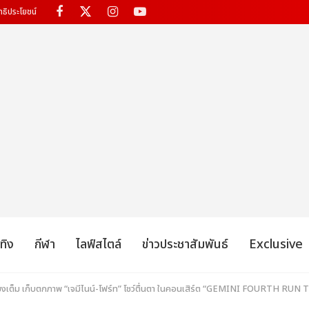
ทธิประโยชน์
เทิง
กีฬา
ไลฟ์สไตล์
ข่าวประชาสัมพันธ์
Exclusive
ั่วโมงเต็ม เก็บตกภาพ “เจมีไนน์-โฟร์ท” โชว์ตื่นตา ในคอนเสิร์ต “GEMINI FOURT