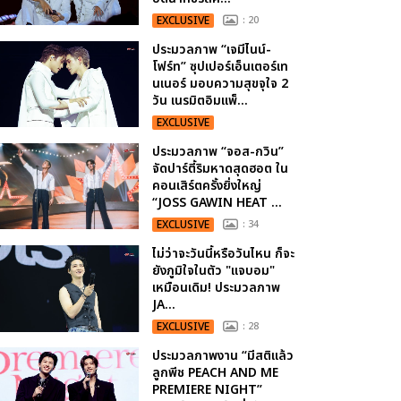
EXCLUSIVE
: 20
ประมวลภาพ “เจมีไนน์-
โฟร์ท” ซุปเปอร์เอ็นเตอร์เท
นเนอร์ มอบความสุขจุใจ 2
วัน เนรมิตอิมแพ็...
EXCLUSIVE
ประมวลภาพ “จอส-กวิน”
จัดปาร์ตี้ริมหาดสุดฮอต ใน
คอนเสิร์ตครั้งยิ่งใหญ่
“JOSS GAWIN HEAT ...
EXCLUSIVE
: 34
ไม่ว่าจะวันนี้หรือวันไหน ก็จะ
ยังภูมิใจในตัว "แจบอม"
เหมือนเดิม! ประมวลภาพ
JA...
EXCLUSIVE
: 28
ประมวลภาพงาน “มีสติแล้ว
ลูกพีช PEACH AND ME
PREMIERE NIGHT”