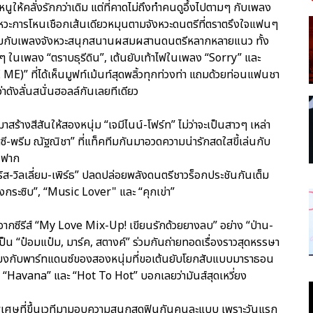
ูให้คลั่งรักกว่าเดิม แต่ที่คาดไม่ถึงทำคนดูอึ้งไปตามๆ กับเพลง
ะจังหวะการโหนเชือกเส้นเดียวหมุนตามจังหวะดนตรีที่ตราตรึงใจแฟนๆ
มาพร้อมกับเพลงจังหวะสนุกสนานผสมผสานดนตรีหลากหลายแนว ทั้ง
ท่ๆ ในเพลง “ตราบธุรีดิน”, เต้นยับเท้าไฟในเพลง “Sorry” และ
E)” ที่ได้เห็นมูฟท์เม้นท์สุดพลิ้วทุกท่วงท่า แถมด้วยท่อนแฟนชา
ว่าดังลั่นสนั่นฮอลล์กันเลยทีเดียว
สร้างสีสันให้สองหนุ่ม “เจมีไนน์-โฟร์ท” ไม่ว่าจะเป็นสาวๆ เหล่า
ี-พรีม ณัฐณิชา” ที่แท็คทีมกันมาอวดความน่ารักสดใสขี้เล่นกับ
” ฟาก
ส-วิลเลี่ยม-เพิร์ธ” ปลดปล่อยพลังดนตรีชาวร็อกประชันกันเต็ม
ียงกระซิบ”, “Music Lover" และ “คุกเข่า”
นซี้จากซีรีส์ “My Love Mix-Up! เขียนรักด้วยยางลบ” อย่าง “ป่าน-
็น “ป๋อมแป๋ม, มาร์ค, สตางค์” ร่วมกันถ่ายทอดเรื่องราวสุดหรรษา
ุดเสียงกับพาร์ทแดนซ์ของสองหนุ่มที่ขอเต้นยับโยกสับแบบมาราธอน
 “Havana” และ “Hot To Hot” บอกเลยว่ามันส์สุดเหวี่ยง
ดพิเศษที่ขึ้นเวทีมามอบความสนุกสุดฟินกันคนละแบบ เพราะวันแรก