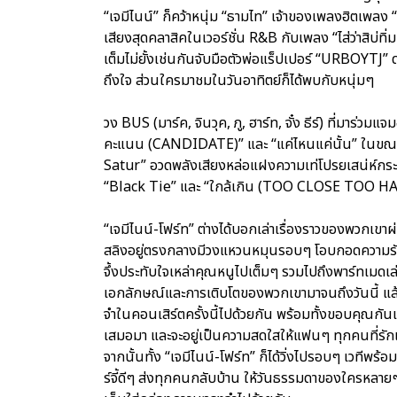
“เจมีไนน์” ก็คว้าหนุ่ม “ธามไท” เจ้าของเพลงฮิตเพลง
เสียงสุดคลาสิคในเวอร์ชั่น R&B กับเพลง “ไส่ว่าสิบ่ทิ่ม
เต็มไม่ยั้งเช่นกันจับมือตัวพ่อแร็ปเปอร์ “URBOYTJ” ด
ถึงใจ ส่วนใครมาชมในวันอาทิตย์ก็ได้พบกับหนุ่มๆ
วง BUS (มาร์ค, จินวุค, ภู, ฮาร์ท, จั๋ง ธีร์) ที่มาร่ว
คะแนน (CANDIDATE)” และ “แค่ไหนแค่นั้น” ในขณะท
Satur” อวดพลังเสียงหล่อแฝงความเท่โปรยเสน่ห์
“Black Tie” และ “ใกล้เกิน (TOO CLOSE TOO HANDLE)
“เจมีไนน์-โฟร์ท” ต่างได้บอกเล่าเรื่องราวของพวกเขา
สลิงอยู่ตรงกลางมีวงแหวนหมุนรอบๆ โอบกอดความรักค
จึ้งประทับใจเหล่าคุณหนูไปเต็มๆ รวมไปถึงพาร์ทเมดเล่
เอกลักษณ์และการเติบโตของพวกเขามาจนถึงวันนี้ แล
จำในคอนเสิร์ตครั้งนี้ไปด้วยกัน พร้อมทั้งขอบคุณกันและ
เสมอมา และจะอยู่เป็นความสดใสให้แฟนๆ ทุกคนที่รักแ
จากนั้นทั้ง “เจมีไนน์-โฟร์ท” ก็ได้วิ่งไปรอบๆ เวที
ร์จี้ดีๆ ส่งทุกคนกลับบ้าน ให้วันธรรมดาของใครหลาย