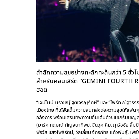
สำลักความสุขอย่างทะลักทะล้นกว่า 5 ชั่วโม
สำหรับคอนเสิร์ต “GEMINI FOURTH 
ฮอต
“เจมีไนน์ นรวิชญ์ ฐิติเจริญรักษ์” และ “โฟร์ท ณัฐว
เมืองไทย ที่ได้จัดเต็มความสนุกส่งต่อความสุขให้แฟน
อลังการ พร้อมเสริมทัพความตื่นเต้นด้วยแขกรับเชิญ
(มาร์ค กฤษณ์ กัญจนาทิพย์, จินวุค คิม, ภู ธัชชัย ลิ้มปั
พีรวัส แสงโพธิรัตน์, วิลเลี่ยม จักรภัทร แก้วพันธุ์, เพ