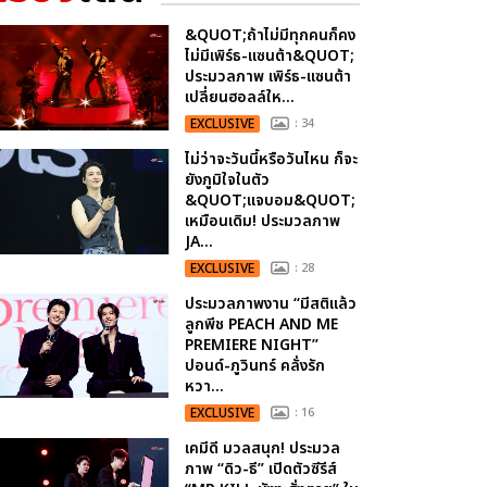
&QUOT;ถ้าไม่มีทุกคนก็คง
ไม่มีเพิร์ธ-แซนต้า&QUOT;
ประมวลภาพ เพิร์ธ-แซนต้า
เปลี่ยนฮอลล์ให...
EXCLUSIVE
: 34
ไม่ว่าจะวันนี้หรือวันไหน ก็จะ
ยังภูมิใจในตัว
&QUOT;แจบอม&QUOT;
เหมือนเดิม! ประมวลภาพ
JA...
EXCLUSIVE
: 28
ประมวลภาพงาน “มีสติแล้ว
ลูกพีช PEACH AND ME
PREMIERE NIGHT”
ปอนด์-ภูวินทร์ คลั่งรัก
หวา...
EXCLUSIVE
: 16
เคมีดี มวลสนุก! ประมวล
ภาพ “ดิว-ธี” เปิดตัวซีรีส์