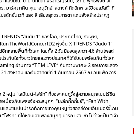
ชา แสงมณี, ป่าน ปทิตตา พรจำเริญรัตน์, โชกุน พุทธิพงษ์ จิต
ร, มาร์ค ภาคิน คุณาอนุวิทย์, สตางค์ กิตติภพ เสรีวิชยสวัสดิ์” ที่
โปรดักชั่นเวที แสง สี เสียงสุดตระการตา แถมยังสร้างปรากฎ
RENDS “อันดับ 1” ของโลก, ประเทศไทย, กัมพูชา,
ง #GFRunTheWorldConcertD2 พุ่งขึ้น X TRENDS “อันดับ 1”
ีกหลายพื้นที่ทั่วโลก โดยทั้ง 2 วันมียอดสูงกว่า 4.6 ล้านโพสต์
ประทับใจทั้งชาวไทยและต่างประเทศที่ได้รับชมพร้อมกันทั่วโลก
treaming ผ่านทาง “TTM LIVE” กับความพิเศษ 2 รอบการแสดง
ร์ที่ 31 สิงหาคม และวันอาทิตย์ที่ 1 กันยายน 2567 ณ อิมแพ็ค อารี
 2 หนุ่ม “เจมีไนน์-โฟร์ท” ที่ขอพาคนดูวิ่งสู่ความสนุกแบบไร้ขีด
ต่อเนื่องกับเพลงจังหวะสนุกๆ “มะลึกกึ๊กกึ๋ยย์”, “Fan With
แสบซนปนน่ารักทักทายชาวคุณหนูทั่วฮอลล์ด้วยเอ็นเนอร์จี้เกิน
วย "โฟร์ท" ที่ได้หยิบเอาเพลงสนุกๆ น่ารัก แสบ ซ่า ไม่ว่าจะเป็น “เจ้า