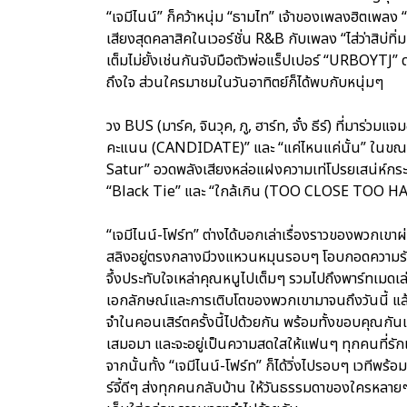
“เจมีไนน์” ก็คว้าหนุ่ม “ธามไท” เจ้าของเพลงฮิตเพลง
เสียงสุดคลาสิคในเวอร์ชั่น R&B กับเพลง “ไส่ว่าสิบ่ทิ่ม
เต็มไม่ยั้งเช่นกันจับมือตัวพ่อแร็ปเปอร์ “URBOYTJ” ด
ถึงใจ ส่วนใครมาชมในวันอาทิตย์ก็ได้พบกับหนุ่มๆ
วง BUS (มาร์ค, จินวุค, ภู, ฮาร์ท, จั๋ง ธีร์) ที่มาร่ว
คะแนน (CANDIDATE)” และ “แค่ไหนแค่นั้น” ในขณะท
Satur” อวดพลังเสียงหล่อแฝงความเท่โปรยเสน่ห์
“Black Tie” และ “ใกล้เกิน (TOO CLOSE TOO HANDLE)
“เจมีไนน์-โฟร์ท” ต่างได้บอกเล่าเรื่องราวของพวกเขา
สลิงอยู่ตรงกลางมีวงแหวนหมุนรอบๆ โอบกอดความรักค
จึ้งประทับใจเหล่าคุณหนูไปเต็มๆ รวมไปถึงพาร์ทเมดเล่
เอกลักษณ์และการเติบโตของพวกเขามาจนถึงวันนี้ แล
จำในคอนเสิร์ตครั้งนี้ไปด้วยกัน พร้อมทั้งขอบคุณกันและ
เสมอมา และจะอยู่เป็นความสดใสให้แฟนๆ ทุกคนที่รักแ
จากนั้นทั้ง “เจมีไนน์-โฟร์ท” ก็ได้วิ่งไปรอบๆ เวที
ร์จี้ดีๆ ส่งทุกคนกลับบ้าน ให้วันธรรมดาของใครหลาย