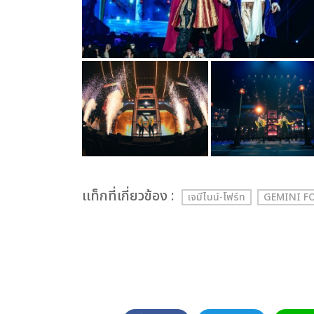
เเท็กที่เกี่ยวข้อง :
เจมีไนน์-โฟร์ท
GEMINI F