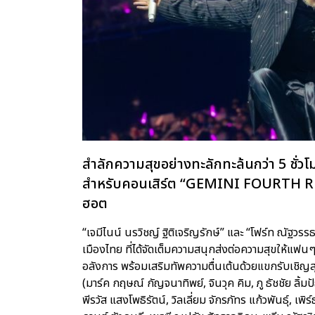
สำลักความสุขอย่างทะลักทะล้นกว่า 5 ชั่วโม
สำหรับคอนเสิร์ต “GEMINI FOURTH 
ฮอต
“เจมีไนน์ นรวิชญ์ ฐิติเจริญรักษ์” และ “โฟร์ท ณัฐว
เมืองไทย ที่ได้จัดเต็มความสนุกส่งต่อความสุขให้แฟน
อลังการ พร้อมเสริมทัพความตื่นเต้นด้วยแขกรับเชิญ
(มาร์ค กฤษณ์ กัญจนาทิพย์, จินวุค คิม, ภู ธัชชัย ลิ้มปั
พีรวัส แสงโพธิรัตน์, วิลเลี่ยม จักรภัทร แก้วพันธุ์, เพ