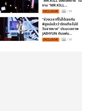
“MR.KILL มังงะสั่งตาย” ใน
งาน “MR.KILL...
EXCLUSIVE
: 14
“ช่วงเวลาที่ไม่ได้เจอกัน
พิสูจน์แล้วว่ารักแท้จะไม่มี
วันจางหาย” ประมวลภาพ
JAEHYUN กับแฟน...
EXCLUSIVE
: 10