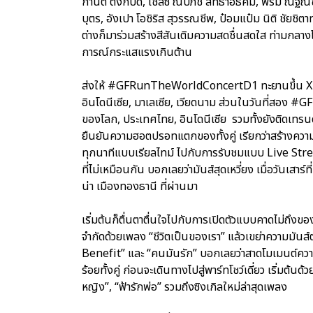
กานต์ ตังกบดี, เชลซี ณปภัช สัทธาอธิคม, พรีม ณัฐณิ
บุตร, อังเปา โอชิริส สุวรรณชีพ, ป๋อมแป๋ม นิติ ชัยชิตาท
ต่างก็มาร่วมสร้างสีสันเติมความสดชื่นสดใส ท่ามกลาง
การณ์กระแสแรงเกินต้าน
ส่งให้ #GFRunTheWorldConcertD1 ทะยานขึ้น X T
อินโดนีเซีย, มาเลเซีย, เวียดนาม ส่วนในวันที่สอ
ของโลก, ประเทศไทย, อินโดนีเซีย รวมทั้งยังติดเทรนด์อ
ยืนยันความฮอตปรอทแตกของทั้งคู่ เรียกว่าสร้างความ
ทุกนาทีแบบเรียลไทม์ ไปกับการรับชมแบบ Live S
ที่ไม่เหมือนกัน บอกเลยว่ามันส์สุดเหวี่ยง เมื่อวันเสา
น่า เมืองทองธานี ที่ผ่านมา
เริ่มต้นก็ตื่นตาตื่นใจไปกับการเปิดตัวแบบคาดไม่ถึงของ
จำกัดด้วยเพลง “ชีวิตเป็นของเรา” แล้วเขย่าความมันส์
Benefit” และ “คนมันรัก” บอกเลยว่าสาดโมเมนต์ความ
ร้อยทั้งคู่ ก่อนจะเดินทางไปสู่พาร์ทโชว์เดี่ยว เริ่มต้นด้
หญิง”, “ฟ้ารักพ่อ” รวมถึงซิงเกิลใหม่ล่าสุดเพลง