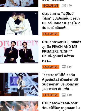
EXCLUSIVE
: 20
ประมวลภาพ “เจมีไนน์-
โฟร์ท” ซุปเปอร์เอ็นเตอร์เท
นเนอร์ มอบความสุขจุใจ 2
วัน เนรมิตอิมแพ็...
EXCLUSIVE
ประมวลภาพงาน “มีสติแล้ว
ลูกพีช PEACH AND ME
PREMIERE NIGHT”
ปอนด์-ภูวินทร์ คลั่งรัก
หวา...
EXCLUSIVE
: 16
“ช่วงเวลาที่ไม่ได้เจอกัน
พิสูจน์แล้วว่ารักแท้จะไม่มี
วันจางหาย” ประมวลภาพ
JAEHYUN กับแฟน...
EXCLUSIVE
: 10
ประมวลภาพ “จอส-กวิน”
จัดปาร์ตี้ริมหาดสุดฮอต ใน