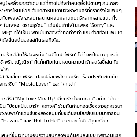
ูให้คลั่งรักกว่าเดิม แต่ที่คาดไม่ถึงทำคนดูอึ้งไปตามๆ กับเพลง
ะจังหวะการโหนเชือกเส้นเดียวหมุนตามจังหวะดนตรีที่ตราตรึงใจแฟนๆ
มาพร้อมกับเพลงจังหวะสนุกสนานผสมผสานดนตรีหลากหลายแนว ทั้ง
ท่ๆ ในเพลง “ตราบธุรีดิน”, เต้นยับเท้าไฟในเพลง “Sorry” และ
E)” ที่ได้เห็นมูฟท์เม้นท์สุดพลิ้วทุกท่วงท่า แถมด้วยท่อนแฟนชา
ว่าดังลั่นสนั่นฮอลล์กันเลยทีเดียว
สร้างสีสันให้สองหนุ่ม “เจมีไนน์-โฟร์ท” ไม่ว่าจะเป็นสาวๆ เหล่า
ี-พรีม ณัฐณิชา” ที่แท็คทีมกันมาอวดความน่ารักสดใสขี้เล่นกับ
” ฟาก
ส-วิลเลี่ยม-เพิร์ธ” ปลดปล่อยพลังดนตรีชาวร็อกประชันกันเต็ม
ียงกระซิบ”, “Music Lover" และ “คุกเข่า”
นซี้จากซีรีส์ “My Love Mix-Up! เขียนรักด้วยยางลบ” อย่าง “ป่าน-
็น “ป๋อมแป๋ม, มาร์ค, สตางค์” ร่วมกันถ่ายทอดเรื่องราวสุดหรรษา
ุดเสียงกับพาร์ทแดนซ์ของสองหนุ่มที่ขอเต้นยับโยกสับแบบมาราธอน
 “Havana” และ “Hot To Hot” บอกเลยว่ามันส์สุดเหวี่ยง
ดพิเศษที่ขึ้นเวทีมามอบความสนุกสุดฟินกันคนละแบบ เพราะวันแรก