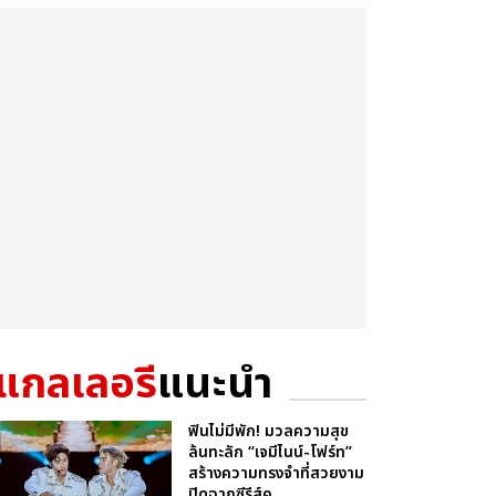
แกลเลอรี
แนะนำ
ฟินไม่มีพัก! มวลความสุข
ล้นทะลัก “เจมีไนน์-โฟร์ท”
สร้างความทรงจำที่สวยงาม
ปิดฉากซีรีส์ค...