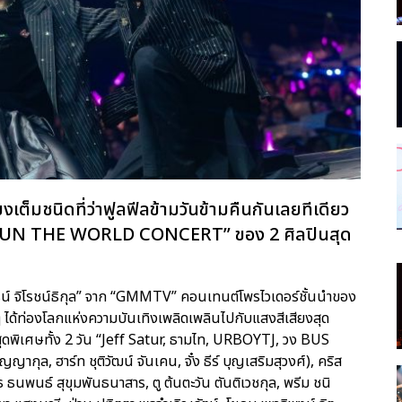
งเต็มชนิดที่ว่าฟูลฟีลข้ามวันข้ามคืนกันเลยทีเดียว
RUN THE WORLD CONCERT” ของ 2 ศิลปินสุด
รรธน์ จิโรชน์ธิกุล” จาก “GMMTV” คอนเทนต์โพรไวเดอร์ชั้นนำของ
ๆ ได้ท่องโลกแห่งความบันเทิงเพลิดเพลินไปกับแสงสีเสียงสุด
สุดพิเศษทั้ง 2 วัน “Jeff Satur, ธามไท, URBOYTJ, วง BUS
ญญากุล, ฮาร์ท ชุติวัฒน์ จันเคน, จั๋ง ธีร์ บุญเสริมสุวงศ์), คริส
ิร์ธ ธนพนธ์ สุขุมพันธนาสาร, ตู ต้นตะวัน ตันติเวชกุล, พรีม ชนิ