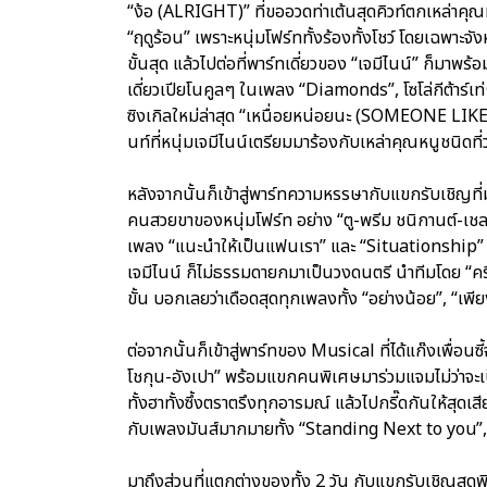
“ง้อ (ALRIGHT)” ที่ขออวดท่าเต้นสุดคิวท์ตกเหล่าคุณหน
“ฤดูร้อน” เพราะหนุ่มโฟร์ททั้งร้องทั้งโชว์ โดยเฉพา
ขั้นสุด แล้วไปต่อที่พาร์ทเดี่ยวของ “เจมีไนน์” ก็
เดี่ยวเปียโนคูลๆ ในเพลง “Diamonds”, โซโล่กีต้าร์เ
ซิงเกิลใหม่ล่าสุด “เหนื่อยหน่อยนะ (SOMEONE LIKE M
นท์ที่หนุ่มเจมีไนน์เตรียมมาร้องกับเหล่าคุณหนูชนิดที่
หลังจากนั้นก็เข้าสู่พาร์ทความหรรษากับแขกรับเชิญที่มา
คนสวยขาของหนุ่มโฟร์ท อย่าง “ตู-พรีม ชนิกานต์-เชลซ
เพลง “แนะนำให้เป็นแฟนเรา” และ “Situationship
เจมีไนน์ ก็ไม่ธรรมดายกมาเป็นวงดนตรี นำทีมโดย “คริ
ขั้น บอกเลยว่าเดือดสุดทุกเพลงทั้ง “อย่างน้อย”, “เพ
ต่อจากนั้นก็เข้าสู่พาร์ทของ Musical ที่ได้แก๊งเพื่อ
โชกุน-อังเปา” พร้อมแขกคนพิเศษมาร่วมแจมไม่ว่าจะเป
ทั้งฮาทั้งซึ้งตราตรึงทุกอารมณ์ แล้วไปกรี๊ดกันให้ส
กับเพลงมันส์มากมายทั้ง “Standing Next to you”,
มาถึงส่วนที่แตกต่างของทั้ง 2 วัน กับแขกรับเชิญสุ