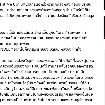
 “Hit Me Up” มาโชว์สกิลเอวพริ้วหวานกันสุดพลัง ก่อนจะประชัน
กัน” ที่ทำคนดูทึ่งกับความลงตัวของทั้งคู่สุดๆ ส่วน “โฟร์ท” ก็ใส่
วลแร็ปไฟลุกในเพลง “ทะลึ่ง” และ “ซุปเปอร์ไซย่า” เรียกว่าเดือดสุด
มแจมออกสเต็ปท่าเต้นแสนน่ารักน่าเอ็นดูกับ “โฟร์ท” ในเพลง “เท
ี่ “เจมีไนน์” ขอควงศิลปินหนุ่มฮอตมากความสามารถ “Jeff
กระแทกใจคนดูในเพลง
” จากนั้นก็เข้าสู่พาร์ทของเมดเล่ย์เพลงซึ้งๆ ที่ทั้ง
ผ่านบทเพลงได้ลงตัวสุดๆ โดยเฉพาะเพลง “ข้างกัน” ที่สองหนุ่มโหน
วามเอ็นดูของกันและกันเอาไว้ ท่ามกลางโปรดักชั่นอลังการสุด
ย์เพลงเร็วก็โชว์ความน่ารักทะเล้นเป็นกันเองกับตัวตนที่เป็น
้วปิดท้ายคอนเสิร์ตด้วยการขอบคุณแฟนๆ ที่มาร่วมเก็บความทรง
กันที่ได้เรียนรู้อยู่เคียงข้างเป็นพาร์ทเนอร์เป็นรอยยิ้มให้กัน
ละเอ็นดูด้วยผลงานที่มีคุณภาพและพัฒนาตัวเองขึ้นเรื่อยๆ หลัง
พร้อมโบกไม้โบกมือลาทุกคนไปกับจังหวะดนตรีสนุกๆ และพลังเอ็นเนอ
ๆ คนกลายเป็นวันพิเศษที่เต็มไปด้วยรอยยิ้มแห่งความสุขใจ พร้อม