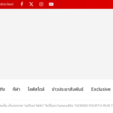
ทธิประโยชน์
เทิง
กีฬา
ไลฟ์สไตล์
ข่าวประชาสัมพันธ์
Exclusive
ั่วโมงเต็ม เก็บตกภาพ “เจมีไนน์-โฟร์ท” โชว์ตื่นตา ในคอนเสิร์ต “GEMINI FOURT