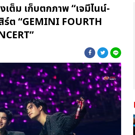
มงเต็ม เก็บตกภาพ “เจมีไนน์-
อนเสิร์ต “GEMINI FOURTH
NCERT”