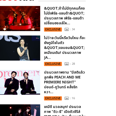
&QUOT;ถ้าไม่มีทุกคนก็คง
ไม่มีเพิร์ธ-แซนต้า&QUOT;
ประมวลภาพ เพิร์ธ-แซนต้า
เปลี่ยนฮอลล์ให...
EXCLUSIVE
: 34
ไม่ว่าจะวันนี้หรือวันไหน ก็จะ
ยังภูมิใจในตัว
&QUOT;แจบอม&QUOT;
เหมือนเดิม! ประมวลภาพ
JA...
EXCLUSIVE
: 28
ประมวลภาพงาน “มีสติแล้ว
ลูกพีช PEACH AND ME
PREMIERE NIGHT”
ปอนด์-ภูวินทร์ คลั่งรัก
หวา...
EXCLUSIVE
: 16
เคมีดี มวลสนุก! ประมวล
ภาพ “ดิว-ธี” เปิดตัวซีรีส์