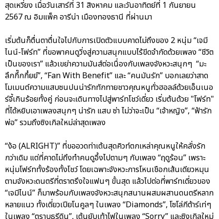
สุดเหวี่ยง เมื่อวันเสาร์ที่ 31 สิงหาคม และวันอาทิตย์ที่ 1 กันยายน
2567 ณ อิมแพ็ค อารีน่า เมืองทองธานี ที่ผ่านมา
เริ่มต้นก็ตื่นตาตื่นใจไปกับการเปิดตัวแบบคาดไม่ถึงของ 2 หนุ่ม “เจมี
ไนน์-โฟร์ท” ที่ขอพาคนดูวิ่งสู่ความสนุกแบบไร้ขีดจำกัดด้วยเพลง “ชีวิต
เป็นของเรา” แล้วเขย่าความมันส์ต่อเนื่องกับเพลงจังหวะสนุกๆ “มะ
ลึกกึ๊กกึ๋ยย์”, “Fan With Benefit” และ “คนมันรัก” บอกเลยว่าสาด
โมเมนต์ความแสบซนปนน่ารักทักทายชาวคุณหนูทั่วฮอลล์ด้วยเอ็นเนอ
ร์จี้เกินร้อยทั้งคู่ ก่อนจะเดินทางไปสู่พาร์ทโชว์เดี่ยว เริ่มต้นด้วย "โฟร์ท"
ที่ได้หยิบเอาเพลงสนุกๆ น่ารัก แสบ ซ่า ไม่ว่าจะเป็น “เจ้าหญิง”, “ฟ้ารัก
พ่อ” รวมถึงซิงเกิลใหม่ล่าสุดเพลง
“ง้อ (ALRIGHT)” ที่ขออวดท่าเต้นสุดคิวท์ตกเหล่าคุณหนูให้คลั่งรัก
กว่าเดิม แต่ที่คาดไม่ถึงทำคนดูอึ้งไปตามๆ กับเพลง “ฤดูร้อน” เพราะ
หนุ่มโฟร์ททั้งร้องทั้งโชว์ โดยเฉพาะจังหวะการโหนเชือกเส้นเดียวหมุน
ตามจังหวะดนตรีที่ตราตรึงใจแฟนๆ ขั้นสุด แล้วไปต่อที่พาร์ทเดี่ยวของ
“เจมีไนน์” ก็มาพร้อมกับเพลงจังหวะสนุกสนานผสมผสานดนตรีหลาก
หลายแนว ทั้งเดี่ยวเปียโนคูลๆ ในเพลง “Diamonds”, โซโล่กีต้าร์เท่ๆ
ในเพลง “ตราบธุรีดิน”, เต้นยับเท้าไฟในเพลง “Sorry” และซิงเกิลใหม่