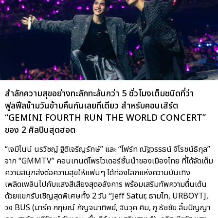
สำลักความสุขอย่างทะลักทะล้นกว่า 5 ชั่วโมงเต็มชนิดที่ว่า
ฟูลฟีลข้ามวันข้ามคืนกันเลยทีเดียว สำหรับคอนเสิร์ต
“GEMINI FOURTH RUN THE WORLD CONCERT”
ของ 2 ศิลปินสุดฮอต
“เจมีไนน์ นรวิชญ์ ฐิติเจริญรักษ์” และ “โฟร์ท ณัฐวรรธน์ จิโรชน์ธิกุล”
จาก “GMMTV” คอนเทนต์โพรไวเดอร์ชั้นนำของเมืองไทย ที่ได้จัดเต็ม
ความสนุกส่งต่อความสุขให้แฟนๆ ได้ท่องโลกแห่งความบันเทิง
เพลิดเพลินไปกับแสงสีเสียงสุดอลังการ พร้อมเสริมทัพความตื่นเต้น
ด้วยแขกรับเชิญสุดพิเศษทั้ง 2 วัน “Jeff Satur, ธามไท, URBOYTJ,
วง BUS (มาร์ค กฤษณ์ กัญจนาทิพย์, จินวุค คิม, ภู ธัชชัย ลิ้มปัญญา