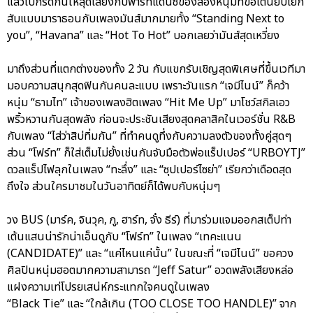
แล้วไปกรี๊ดกันให้สุดเสียงกับพาร์ทแดนซ์ของสองหนุ่มที่ขอเต้นยับโยก
สับแบบมาราธอนกับเพลงมันส์มากมายทั้ง “Standing Next to
you”, “Havana” และ “Hot To Hot” บอกเลยว่ามันส์สุดเหวี่ยง
มาถึงส่วนที่แตกต่างของทั้ง 2 วัน กับแขกรับเชิญสุดพิเศษที่ขึ้นเวทีมา
มอบความสนุกสุดฟินกันคนละแบบ เพราะวันแรก “เจมีไนน์” ก็คว้า
หนุ่ม “ธามไท” เจ้าของเพลงฮิตเพลง “Hit Me Up” มาโชว์สกิลเอว
พริ้วหวานกันสุดพลัง ก่อนจะประชันเสียงสุดคลาสิคในเวอร์ชั่น R&B
กับเพลง “ไส่ว่าสิบ่ทิ่มกัน” ที่ทำคนดูทึ่งกับความลงตัวของทั้งคู่สุดๆ
ส่วน “โฟร์ท” ก็ใส่เต็มไม่ยั้งเช่นกันจับมือตัวพ่อแร็ปเปอร์ “URBOYTJ”
ดวลแร็ปไฟลุกในเพลง “ทะลึ่ง” และ “ซุปเปอร์ไซย่า” เรียกว่าเดือดสุด
ถึงใจ ส่วนใครมาชมในวันอาทิตย์ก็ได้พบกับหนุ่มๆ
วง BUS (มาร์ค, จินวุค, ภู, ฮาร์ท, จั๋ง ธีร์) ที่มาร่วมแจมออกสเต็ปท่า
เต้นแสนน่ารักน่าเอ็นดูกับ “โฟร์ท” ในเพลง “เทคะแนน
(CANDIDATE)” และ “แค่ไหนแค่นั้น” ในขณะที่ “เจมีไนน์” ขอควง
ศิลปินหนุ่มฮอตมากความสามารถ “Jeff Satur” อวดพลังเสียงหล่อ
แฝงความเท่โปรยเสน่ห์กระแทกใจคนดูในเพลง
“Black Tie” และ “ใกล้เกิน (TOO CLOSE TOO HANDLE)” จาก