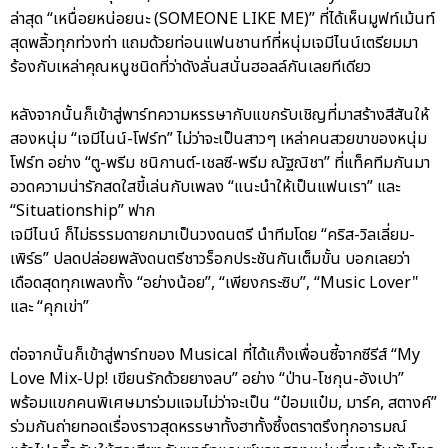
ล่าสุด “เหนื่อยหน่อยนะ (SOMEONE LIKE ME)” ที่ได้เห็นมูฟท์เม้นท์
สุดพลิ้วทุกท่วงท่า แถมด้วยท่อนแฟนชานท์ที่หนุ่มเจมีไนน์เตรียมมา
ร้องกับเหล่าคุณหนูชนิดที่ว่าดังลั่นสนั่นฮอลล์กันเลยทีเดียว
หลังจากนั้นก็เข้าสู่พาร์ทความหรรษากับแขกรับเชิญที่มาสร้างสีสันให้
สองหนุ่ม “เจมีไนน์-โฟร์ท” ไม่ว่าจะเป็นสาวๆ เหล่าคนสวยขาของหนุ่ม
โฟร์ท อย่าง “ตู-พรีม ชนิกานต์-เชลซี-พรีม ณัฐณิชา” ที่แท็คทีมกันมา
อวดความน่ารักสดใสขี้เล่นกับเพลง “แนะนำให้เป็นแฟนเรา” และ
“Situationship” ฟาก
เจมีไนน์ ก็ไม่ธรรมดายกมาเป็นวงดนตรี นำทีมโดย “คริส-วิลเลี่ยม-
เพิร์ธ” ปลดปล่อยพลังดนตรีชาวร็อกประชันกันเต็มขั้น บอกเลยว่า
เดือดสุดทุกเพลงทั้ง “อย่างน้อย”, “เพียงกระซิบ”, “Music Lover"
และ “คุกเข่า”
ต่อจากนั้นก็เข้าสู่พาร์ทของ Musical ที่ได้แก๊งเพื่อนซี้จากซีรีส์ “My
Love Mix-Up! เขียนรักด้วยยางลบ” อย่าง “ป่าน-โชกุน-อังเปา”
พร้อมแขกคนพิเศษมาร่วมแจมไม่ว่าจะเป็น “ป๋อมแป๋ม, มาร์ค, สตางค์”
ร่วมกันถ่ายทอดเรื่องราวสุดหรรษาทั้งฮาทั้งซึ้งตราตรึงทุกอารมณ์