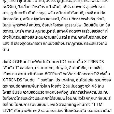
กุล, ฮาร์ท ชุติวัฒน์ จันเคน, จั๋ง ธีร์ บุญเสริมสุวงศ์), คริส พีรวัส แสง
โพธิรัตน์, วิลเลี่ยม จักรภัทร แก้วพันธุ์, เพิร์ธ ธนพนธ์ สุขุมพันธนา
สาร, ตู ต้นตะวัน ตันติเวชกุล, พรีม ชนิกานต์ ตังกบดี, เชลซี ณปภัช
สัทธาอธิคม, พรีม ณัฐณิชา แสงมณี, ป่าน ปทิตตา พรจำเริญรัตน์,
โชกุน พุทธิพงษ์ จิตบุตร, อังเปา โอชิริส สุวรรณชีพ, ป๋อมแป๋ม นิติ ชัย
ชิตาทร, มาร์ค ภาคิน คุณาอนุวิทย์, สตางค์ กิตติภพ เสรีวิชยสวัสดิ์” ที่
ต่างก็มาร่วมสร้างสีสันเติมความสดชื่นสดใส ท่ามกลางโปรดักชั่นเวที
แสง สี เสียงสุดตระการตา แถมยังสร้างปรากฎการณ์กระแสแรงเกิน
ต้าน
ส่งให้ #GFRunTheWorldConcertD1 ทะยานขึ้น X TRENDS
“อันดับ 1” ของโลก, ประเทศไทย, กัมพูชา, อินโดนีเซีย, มาเลเซีย,
เวียดนาม ส่วนในวันที่สอง #GFRunTheWorldConcertD2 พุ่งขึ้น
X TRENDS “อันดับ 1” ของโลก, ประเทศไทย, อินโดนีเซีย รวมทั้งยัง
ติดเทรนด์อีกหลายพื้นที่ทั่วโลก โดยทั้ง 2 วันมียอดสูงกว่า 4.6 ล้าน
โพสต์ ยืนยันความฮอตปรอทแตกของทั้งคู่ เรียกว่าสร้างความประทับ
ใจทั้งชาวไทยและต่างประเทศที่ได้รับชมพร้อมกันทั่วโลกทุกนาทีแบบเรี
ยลไทม์ ไปกับการรับชมแบบ Live Streaming ผ่านทาง “TTM
LIVE” กับความพิเศษ 2 รอบการแสดงที่ไม่เหมือนกัน บอกเลยว่ามันส์