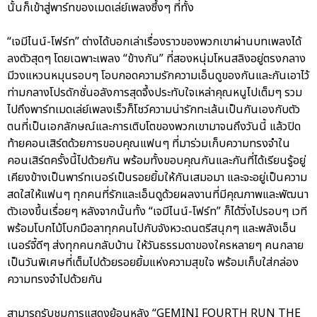
นั้นก็เข้าสู่พาร์ทของเมดเล่ย์เพลงซึ้งๆ ที่ทั้ง
“เจมีไนน์-โฟร์ท” ต่างได้บอกเล่าเรื่องราวของพวกเขาผ่านบทเพลงได้
ลงตัวสุดๆ โดยเฉพาะเพลง “ข้างกัน” ที่สองหนุ่มโหนสลิงอยู่ตรงกลาง
มีวงแหวนหมุนรอบๆ โอบกอดความรักความเอ็นดูของกันและกันเอาไว้
ท่ามกลางโปรดักชั่นอลังการสุดจึ้งประทับใจเหล่าคุณหนูไปเต็มๆ รวม
ไปถึงพาร์ทเมดเล่ย์เพลงเร็วก็โชว์ความน่ารักทะเล้นเป็นกันเองกับตัว
ตนที่เป็นเอกลักษณ์และการเติบโตของพวกเขามาจนถึงวันนี้ แล้วปิด
ท้ายคอนเสิร์ตด้วยการขอบคุณแฟนๆ ที่มาร่วมเก็บความทรงจำใน
คอนเสิร์ตครั้งนี้ไปด้วยกัน พร้อมทั้งขอบคุณกันและกันที่ได้เรียนรู้อยู่
เคียงข้างเป็นพาร์ทเนอร์เป็นรอยยิ้มให้กันเสมอมา และจะอยู่เป็นความ
สดใสให้แฟนๆ ทุกคนที่รักและเอ็นดูด้วยผลงานที่มีคุณภาพและพัฒนา
ตัวเองขึ้นเรื่อยๆ หลังจากนั้นทั้ง “เจมีไนน์-โฟร์ท” ก็ได้วิ่งไปรอบๆ เวที
พร้อมโบกไม้โบกมือลาทุกคนไปกับจังหวะดนตรีสนุกๆ และพลังเอ็น
เนอร์จี้ดีๆ ส่งทุกคนกลับบ้าน ให้วันธรรมดาของใครหลายๆ คนกลาย
เป็นวันพิเศษที่เต็มไปด้วยรอยยิ้มแห่งความสุขใจ พร้อมเก็บใส่กล่อง
ความทรงจำไปด้วยกัน
สามารถรับชมการแสดงย้อนหลัง “GEMINI FOURTH RUN THE