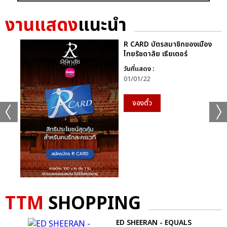
งานแสดง
แนะนำ
R CARD บัตรสมาชิกของเมือง
ไทยรัชดาลัย เธียเตอร์
วันที่แสดง :
01/01/22
+19
จองตั๋ว
ดูรูปทั้งหมด
เเท็กที่เกี่ยวข้อง :
TTM
SHOPPING
เจมีไนน์-โฟร์ท
GEMINI FOURTH RUN THE WORLD CONCERT
ED SHEERAN - EQUALS