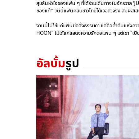
สุขล้นหัวใจของแฟน ๆ ที่ได้ร่วมเดินทางในจักรวาล ‘JU
ของแท้!” วันนี้แฟนคลับชาวไทยได้เจอตัวจริง สัมผัสเส
งานนี้ไม่ใช่แค่แฟนมีตติ้งธรรมดา แต่คือค่ำคืนแห่ง
HOON” ไม่ได้แค่แสดงความรักต่อแฟน ๆ แต่เขา “เป็น
อัลบั้ม
รูป