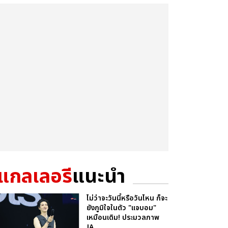
แกลเลอรี
แนะนำ
ไม่ว่าจะวันนี้หรือวันไหน ก็จะ
ยังภูมิใจในตัว "แจบอม"
เหมือนเดิม! ประมวลภาพ
JA...