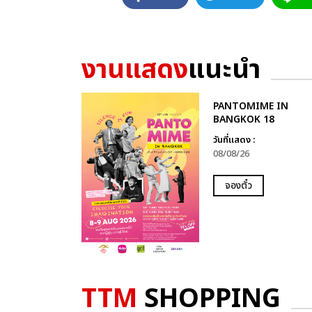
งานแสดง
แนะนำ
PANTOMIME IN
BANGKOK 18
วันที่แสดง :
08/08/26
จองตั๋ว
TTM
SHOPPING