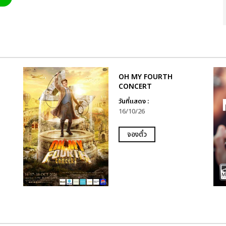
OH MY FOURTH
CONCERT
วันที่แสดง :
16/10/26
จองตั๋ว