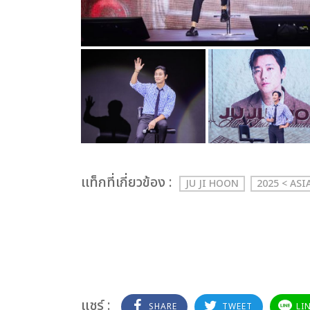
เเท็กที่เกี่ยวข้อง :
JU JI HOON
2025 < AS
แชร์ :
SHARE
TWEET
LI