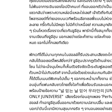
คุยแบบเต็มอรรถรสถึงผลงาน และเรื่องราวต่าง ๆ ของ
ไม่พ้นอาการเขินของโอปป้าคนเท่ ที่แอบออกตัวว่าเ
แซวกลับว่าเพราะความหล่อนี่แหละใช่เลย!! เจ้าตัวถึงกั
โพลารอยด์ที่ถ่ายเองบนเวทีพร้อมลีลาเซลฟี่แบบไม่ห่ว
ละลาย กรี๊ดกันไม่มีหยุด ไม่มีคำว่าเหนื่อย! ความสน
ๆ ร่วมโหวตเรื่องราวเกี่ยวกับจูจีฮุน พาร์ทนี้ทั้งสนุก
งานเขียนถึงจูจีฮุน บอกเลยว่าแต่ละคำถาม แต่ละคำขอ 
หมด แจกไม่กั๊กเลยทีเดียว
พักเวทีได้ไม่นานทุกคนในฮอลล์ก็รีบประสานเสียงตะโกน “
กลับได้เจอเซอร์ไพรส์ยิ่งกว่า! จูจีฮุนปรากฏตัวด้านล่า
โซน ไม่ว่าจะนั่งมุมไหนก็เห็นตัวจริงชัดเป๊ะระดับฟูลเอช
ถ้วนหน้าไม่เกินจริง!! จากนั้นต่อด้วยช่วงเล่นเกมกับ
ก็ได้มีโมเมนต์พิเศษไปเต็ม ๆ แจกกระหน่ำมาทั้งงาน ช่
อบอุ่นที่แฟนคลับชาวไทยตั้งใจทำเพื่อต้อนรับและบอ
พร้อมป้ายข้อความ “널 믿는 날 믿어 우라만의 JUNIVE
ONLY JUNIVERSE” เสียงร้องท่อนฮุกเพลง ‘Perhaps
ฮอลล์ ทำเอาจูจีฮุนยิ้มออกมาด้วยความปลาบปลื้ม และ
บอกว่าวันนี้เขามีความสุขมากจริง ๆ งานจบลงอย่างส