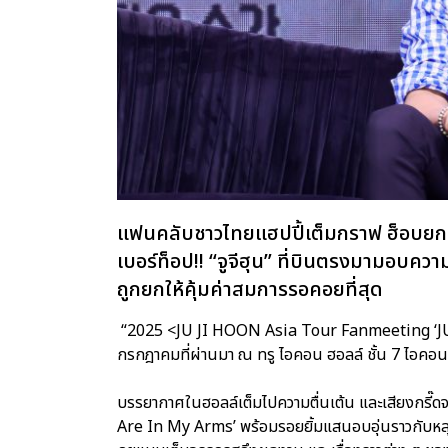
แฟนคลับชาวไทยแฮปปี้เต็มกราฟ ฮ็อบยก
เบอร์ท็อป!! “จูจีฮุน” ที่บินตรงมามอบความ
ถูกยกให้คุ้มค่าสมการรอคอยที่สุด
“2025 <JU JI HOON Asia Tour Fanmeeting ‘JUNIV
กรกฎาคมที่ผ่านมา ณ ทรู ไอคอน ฮอลล์ ชั้น 7 ไอคอ
บรรยากาศในฮอลล์เต็มไปความตื่นเต้น และเสียงกรี๊ดจา
Are In My Arms’ พร้อมรอยยิ้มแสนอบอุ่นราวกับหลุ