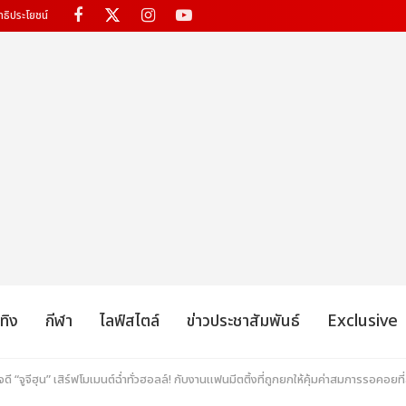
ทธิประโยชน์
เทิง
กีฬา
ไลฟ์สไตล์
ข่าวประชาสัมพันธ์
Exclusive
ดี “จูจีฮุน” เสิร์ฟโมเมนต์ฉ่ำทั่วฮอลล์! กับงานแฟนมีตติ้งที่ถูกยกให้คุ้มค่าสมการรอคอยที่