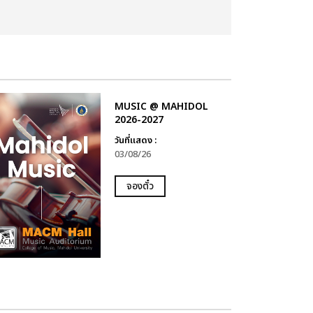
MUSIC @ MAHIDOL
2026-2027
วันที่แสดง :
03/08/26
จองตั๋ว