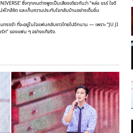
NIVERSE’ ซึ่งทุกคนต่างพูดเป็นเสียงเดียวกันว่า “หล่อ แรร์ ใจดี
น่ห์ใกล้ชิด และเก็บความประทับใจกลับบ้านอย่างเต็มอิ่ม
ความทรงจำ ที่จะอยู่ในใจแฟนคลับชาวไทยไปอีกนาน — เพราะ “JU JI
รัก” ของแฟน ๆ อย่างแท้จริง.