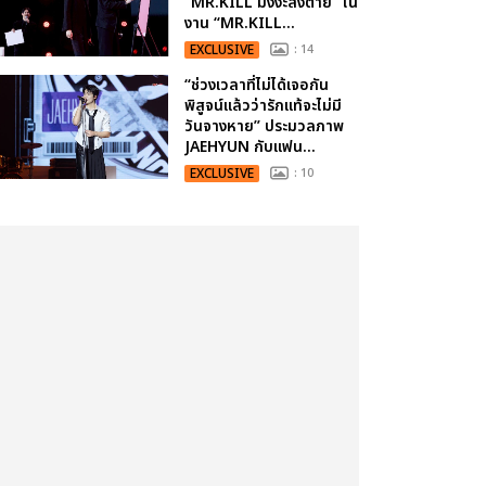
“MR.KILL มังงะสั่งตาย” ใน
งาน “MR.KILL...
EXCLUSIVE
: 14
“ช่วงเวลาที่ไม่ได้เจอกัน
พิสูจน์แล้วว่ารักแท้จะไม่มี
วันจางหาย” ประมวลภาพ
JAEHYUN กับแฟน...
EXCLUSIVE
: 10