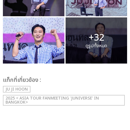
+32
ดูรูปทั้งหมด
เเท็กที่เกี่ยวข้อง :
JU JI HOON
2025 < ASIA TOUR FANMEETING 'JUNIVERSE' IN
BANGKOK>