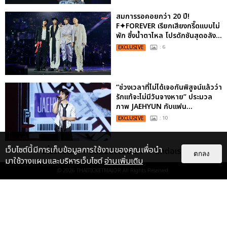
สมการรอคอยกว่า 20 ปี!
F✦FOREVER เรียกเสียงกรี๊ดแบบไม่
พัก ซึ้งน้ำตาไหล โปรดักชันสุดอลัง...
EXCLUSIVE
: 6
“ช่วงเวลาที่ไม่ได้เจอกันพิสูจน์แล้วว่า
รักแท้จะไม่มีวันจางหาย” ประมวล
ภาพ JAEHYUN กับแฟน...
EXCLUSIVE
: 10
เว็บไซต์นี้มีการเก็บข้อมูลการใช้งานของคุณเพื่อนำ
เกี่ยวกับเรา
ติดต่อลงโฆษณา
ติดต่อเรา
ตกลง
"ถ้าไม่มีทุกคนก็คงไม่มีเพิร์ธ-
มาใช้วางแผนและบริหารเว็บไซต์
อ่านเพิ่มเติม
แซนต้า" ประมวลภาพ เพิร์ธ-แซนต้า
© 2026
THAITICKETMAJOR
All Rights Reserved.
เปลี่ยนฮอลล์ให...
EXCLUSIVE
: 34