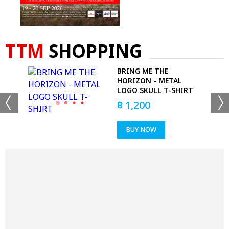
TTM
SHOPPING
RY
BRING ME THE
RT
HORIZON - METAL
LOGO SKULL T-SHIRT
฿
1,200
BUY NOW