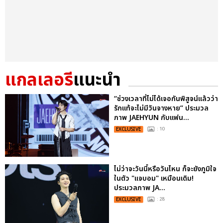
แกลเลอรี
แนะนำ
“ช่วงเวลาที่ไม่ได้เจอกันพิสูจน์แล้วว่า
รักแท้จะไม่มีวันจางหาย” ประมวล
ภาพ JAEHYUN กับแฟน...
EXCLUSIVE
: 10
ไม่ว่าจะวันนี้หรือวันไหน ก็จะยังภูมิใจ
ในตัว "แจบอม" เหมือนเดิม!
ประมวลภาพ JA...
EXCLUSIVE
: 28