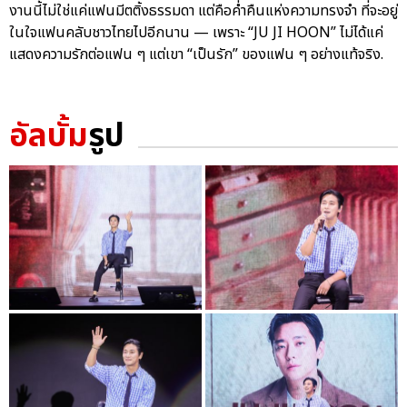
งานนี้ไม่ใช่แค่แฟนมีตติ้งธรรมดา แต่คือค่ำคืนแห่งความทรงจำ ที่จะอยู่
ในใจแฟนคลับชาวไทยไปอีกนาน — เพราะ “JU JI HOON” ไม่ได้แค่
แสดงความรักต่อแฟน ๆ แต่เขา “เป็นรัก” ของแฟน ๆ อย่างแท้จริง.
อัลบั้ม
รูป