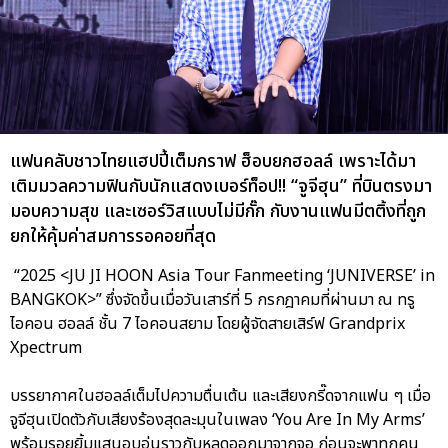
แฟนคลับชาวไทยแฮปปี้เต็มกราฟ ฮ็อบยกฮอลล์ เพราะได้มา
เติมมวลความฟินกับนักแสดงเบอร์ท็อป!! “จูจีฮุน” ที่บินตรงมา
มอบความสุข และเซอร์วิสแบบไม่มีกั๊ก กับงานแฟนมีตติ้งที่ถูก
ยกให้คุ้มค่าสมการรอคอยที่สุด
“2025 <JU JI HOON Asia Tour Fanmeeting ‘JUNIVERSE’ in
BANGKOK>” ซึ่งจัดขึ้นเมื่อวันเสาร์ที่ 5 กรกฎาคมที่ผ่านมา ณ ทรู
ไอคอน ฮอลล์ ชั้น 7 ไอคอนสยาม โดยผู้จัดสายเสิร์ฟ Grandprix
Xpectrum
บรรยากาศในฮอลล์เต็มไปความตื่นเต้น และเสียงกรี๊ดจากแฟน ๆ เมื่อ
จูจีฮุนเปิดตัวกับเสียงร้องสุดละมุนในเพลง ‘You Are In My Arms’
พร้อมรอยยิ้มแสนอบอุ่นราวกับหลุดออกมาจากจอ ก่อนจะพาทุกคน