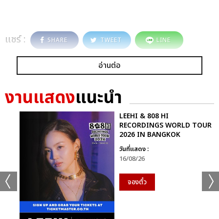
แชร์ :
SHARE
TWEET
LINE
อ่านต่อ
งานแสดง
แนะนำ
LEEHI & 808 HI
RECORDINGS WORLD TOUR
2026 IN BANGKOK
วันที่แสดง :
16/08/26
จองตั๋ว