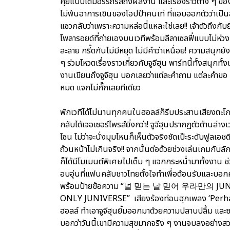
คุยแบบเต็มอรรถรสถึงผลงาน และเรื่องราวต่าง ๆ ของ
ไม่พ้นอาการเขินของโอปป้าคนเท่ ที่แอบออกตัวว่าเ
แซวกลับว่าเพราะความหล่อนี่แหละใช่เลย!! เจ้าตัวถึงกั
โพลารอยด์ที่ถ่ายเองบนเวทีพร้อมลีลาเซลฟี่แบบไม่ห่ว
ละลาย กรี๊ดกันไม่มีหยุด ไม่มีคำว่าเหนื่อย! ความสน
ๆ ร่วมโหวตเรื่องราวเกี่ยวกับจูจีฮุน พาร์ทนี้ทั้งสนุก
งานเขียนถึงจูจีฮุน บอกเลยว่าแต่ละคำถาม แต่ละคำขอ 
หมด แจกไม่กั๊กเลยทีเดียว
พักเวทีได้ไม่นานทุกคนในฮอลล์ก็รีบประสานเสียงตะโกน “
กลับได้เจอเซอร์ไพรส์ยิ่งกว่า! จูจีฮุนปรากฏตัวด้านล่า
โซน ไม่ว่าจะนั่งมุมไหนก็เห็นตัวจริงชัดเป๊ะระดับฟูลเอช
ถ้วนหน้าไม่เกินจริง!! จากนั้นต่อด้วยช่วงเล่นเกมกับ
ก็ได้มีโมเมนต์พิเศษไปเต็ม ๆ แจกกระหน่ำมาทั้งงาน ช่
อบอุ่นที่แฟนคลับชาวไทยตั้งใจทำเพื่อต้อนรับและบอ
พร้อมป้ายข้อความ “널 믿는 날 믿어 우라만의 JUNIVE
ONLY JUNIVERSE” เสียงร้องท่อนฮุกเพลง ‘Perhaps
ฮอลล์ ทำเอาจูจีฮุนยิ้มออกมาด้วยความปลาบปลื้ม และ
บอกว่าวันนี้เขามีความสุขมากจริง ๆ งานจบลงอย่างส