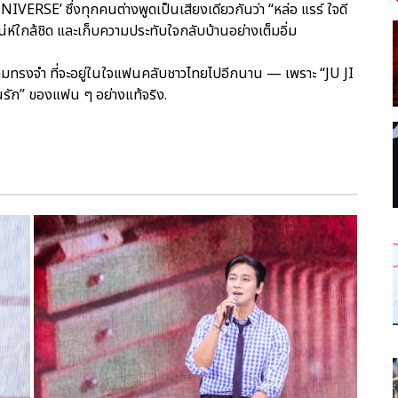
NIVERSE’ ซึ่งทุกคนต่างพูดเป็นเสียงเดียวกันว่า “หล่อ แรร์ ใจดี
น่ห์ใกล้ชิด และเก็บความประทับใจกลับบ้านอย่างเต็มอิ่ม
ความทรงจำ ที่จะอยู่ในใจแฟนคลับชาวไทยไปอีกนาน — เพราะ “JU JI
รัก” ของแฟน ๆ อย่างแท้จริง.