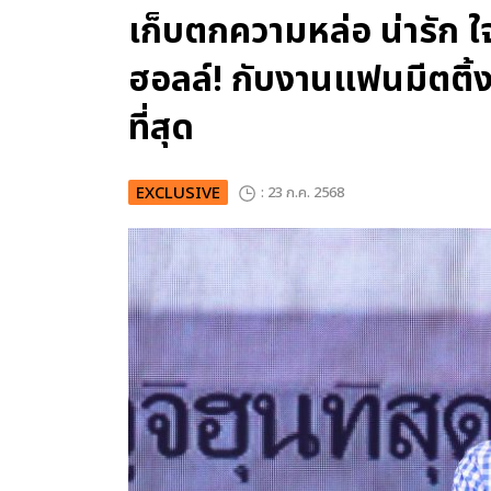
เก็บตกความหล่อ น่ารัก ใจด
ฮอลล์! กับงานแฟนมีตติ้ง
ที่สุด
EXCLUSIVE
: 23 ก.ค. 2568