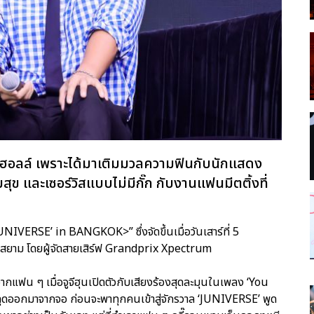
ฮอลล์ เพราะได้มาเติมมวลความฟินกับนักแสดง
สุข และเซอร์วิสแบบไม่มีกั๊ก กับงานแฟนมีตติ้งที่
ERSE’ in BANGKOK>” ซึ่งจัดขึ้นเมื่อวันเสาร์ที่ 5
นสยาม โดยผู้จัดสายเสิร์ฟ Grandprix Xpectrum
กแฟน ๆ เมื่อจูจีฮุนเปิดตัวกับเสียงร้องสุดละมุนในเพลง ‘You
ดออกมาจากจอ ก่อนจะพาทุกคนเข้าสู่จักรวาล ‘JUNIVERSE’ พูด