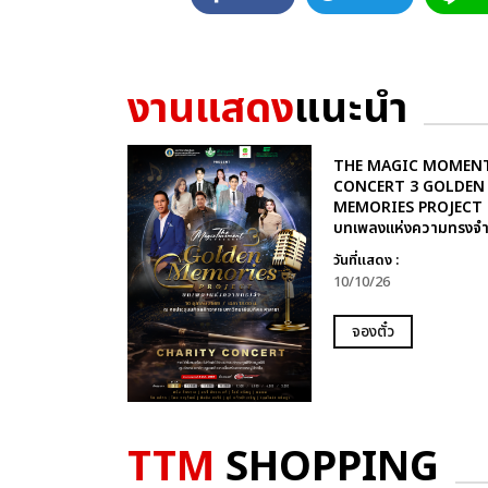
งานแสดง
แนะนำ
THE MAGIC MOMEN
CONCERT 3 GOLDEN
MEMORIES PROJECT
บทเพลงแห่งความทรงจ
วันที่แสดง :
10/10/26
จองตั๋ว
TTM
SHOPPING