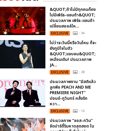
&QUOT;ถ้าไม่มีทุกคนก็คง
ไม่มีเพิร์ธ-แซนต้า&QUOT;
ประมวลภาพ เพิร์ธ-แซนต้า
เปลี่ยนฮอลล์ให...
EXCLUSIVE
: 34
ไม่ว่าจะวันนี้หรือวันไหน ก็จะ
ยังภูมิใจในตัว
&QUOT;แจบอม&QUOT;
เหมือนเดิม! ประมวลภาพ
JA...
EXCLUSIVE
: 28
ประมวลภาพงาน “มีสติแล้ว
ลูกพีช PEACH AND ME
PREMIERE NIGHT”
ปอนด์-ภูวินทร์ คลั่งรัก
หวา...
EXCLUSIVE
: 16
ประมวลภาพ “จอส-กวิน”
จัดปาร์ตี้ริมหาดสุดฮอต ใน