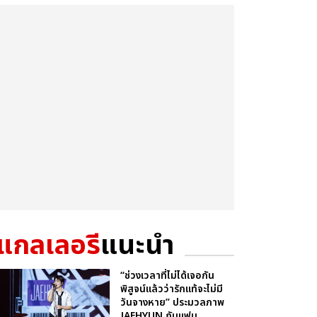
แกลเลอรี
แนะนำ
“ช่วงเวลาที่ไม่ได้เจอกัน
พิสูจน์แล้วว่ารักแท้จะไม่มี
วันจางหาย” ประมวลภาพ
JAEHYUN กับแฟน...