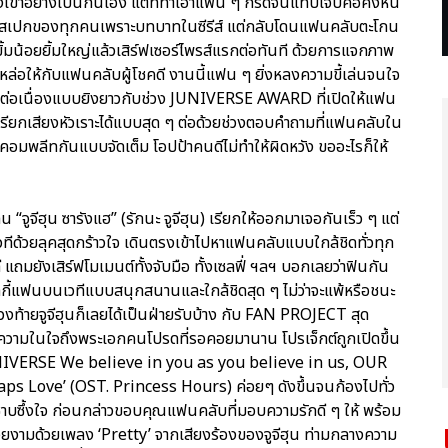
เขาอย่างเป็นกันเอง แต่ที่ทำเอาแฟน ๆ กรี๊ดจนแทบเจ็บคอคงหนี
ป็นสเปกของทุกคนเพราะบทบาทในซีรีส์ แต่กลับโดนแฟนคลับตะโกน
บยิ้มน้อยยิ้มใหญ่แล้วเสิร์ฟเซอร์ไพรส์แรกต่อทันที ด้วยการแจกภาพ
งหล่อให้กับแฟนคลับผู้โชคดี งานนี้แฟน ๆ ยิ่งหลงความขี้เล่นจนใจ
ุกยังต่อเนื่องแบบยิงยาวกับช่วง JUNIVERSE AWARD ที่เปิดให้แฟน
ทั้งเรียกเสียงหัวเราะได้แบบสุด ๆ ต่อด้วยช่วงตอบคำถามที่แฟนคลับใน
คอมพลีทกันแบบจัดเต็ม โอปป้าคนดีไม่ทำให้ผิดหวัง ขออะไรก็ให้
จูจีฮุน ซารังแฮ” (รักนะ จูจีฮุน) เรียกให้ออกมาเจอกันเร็ว ๆ แต่
งเวทีด้วยลุคสุดกร้าวใจ เดินตรงเข้าไปหาแฟนคลับแบบใกล้ชิดทั่วทุก
ดี แถมยังเสิร์ฟโมเมนต์ทั้งจับมือ ทั้งเซลฟี่ ฯลฯ บอกเลยว่าฟินกัน
ลักกี้แฟนบนเวทีแบบสนุกสนานและใกล้ชิดสุด ๆ ไม่ว่าจะแพ้หรือชนะ
วงท้ายจูจีฮุนก็เลยได้เป็นฝ่ายรับบ้าง กับ FAN PROJECT สุด
กความในใจถึงพระเอกคนโปรดที่รอคอยมานาน โปรเจ็กต์ถูกเปิดขึ้น
RSE We believe in you as you believe in us, OUR
 Love’ (OST. Princess Hours) ค่อยๆ ดังขึ้นจนก้องไปทั่ว
ซาบซึ้งใจ ก่อนกล่าวขอบคุณแฟนคลับที่มอบความรักดี ๆ ให้ พร้อม
วยงามด้วยเพลง ‘Pretty’ จากเสียงร้องของจูจีฮุน ท่ามกลางความ