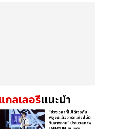
แกลเลอรี
แนะนำ
“ช่วงเวลาที่ไม่ได้เจอกัน
พิสูจน์แล้วว่ารักแท้จะไม่มี
วันจางหาย” ประมวลภาพ
JAEHYUN กับแฟน...