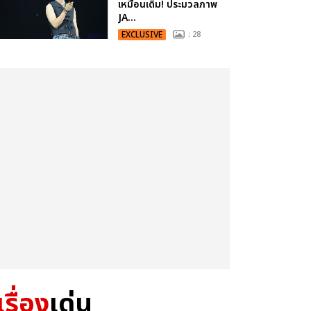
เหมือนเดิม! ประมวลภาพ
JA...
EXCLUSIVE
: 28
เรื่อง
เด่น