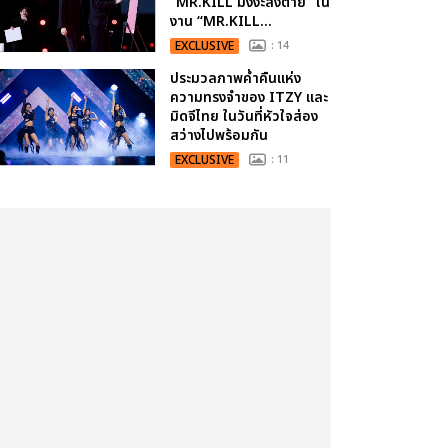
“MR.KILL มังงะสั่งตาย” ใน
งาน “MR.KILL...
EXCLUSIVE
: 14
ประมวลภาพค่ำคืนแห่ง
ความทรงจำของ ITZY และ
มิดจีไทย ในวันที่หัวใจส่อง
สว่างไปพร้อมกัน
EXCLUSIVE
: 11