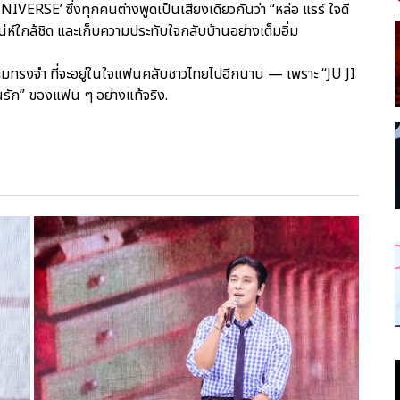
NIVERSE’ ซึ่งทุกคนต่างพูดเป็นเสียงเดียวกันว่า “หล่อ แรร์ ใจดี
น่ห์ใกล้ชิด และเก็บความประทับใจกลับบ้านอย่างเต็มอิ่ม
ความทรงจำ ที่จะอยู่ในใจแฟนคลับชาวไทยไปอีกนาน — เพราะ “JU JI
รัก” ของแฟน ๆ อย่างแท้จริง.