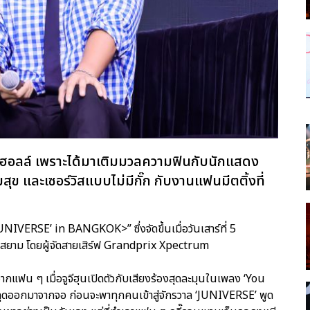
ฮอลล์ เพราะได้มาเติมมวลความฟินกับนักแสดง
สุข และเซอร์วิสแบบไม่มีกั๊ก กับงานแฟนมีตติ้งที่
ERSE’ in BANGKOK>” ซึ่งจัดขึ้นเมื่อวันเสาร์ที่ 5
นสยาม โดยผู้จัดสายเสิร์ฟ Grandprix Xpectrum
กแฟน ๆ เมื่อจูจีฮุนเปิดตัวกับเสียงร้องสุดละมุนในเพลง ‘You
ดออกมาจากจอ ก่อนจะพาทุกคนเข้าสู่จักรวาล ‘JUNIVERSE’ พูด