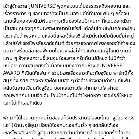
เข้าสู่จักรวาล ‘JUNIVERSE’ พูดคุยแบบเต็มอรรถรสถึงผลงาน และ
เรื่องราวต่าง ๆ ของเขาอย่างเป็นกันเอง แต่ที่ทำเอาแฟน ๆ กรี๊ดจน
แทบเจ็บคอคงหนีไม่พ้นอาการเขินของโอปป้าคนเท่ ที่แอบออกตัวว่า
เป็นสเปกของทุกคนเพราะบทบาทในซีรีส์ แต่กลับโดนแฟนคลับตะโกน
แซวกลับว่าเพราะความหล่อนี่แหละใช่เลย!! เจ้าตัวถึงกับยิ้มน้อยยิ้มใหญ่
แล้วเสิร์ฟเซอร์ไพรส์แรกต่อทันที ด้วยการแจกภาพโพลารอยด์ที่ถ่ายเอง
บนเวทีพร้อมลีลาเซลฟี่แบบไม่ห่วงหล่อให้กับแฟนคลับผู้โชคดี งานนี้
แฟน ๆ ยิ่งหลงความขี้เล่นจนใจละลาย กรี๊ดกันไม่มีหยุด ไม่มีคำว่า
เหนื่อย! ความสนุกยังต่อเนื่องแบบยิงยาวกับช่วง JUNIVERSE
AWARD ที่เปิดให้แฟน ๆ ร่วมโหวตเรื่องราวเกี่ยวกับจูจีฮุน พาร์ทนี้ทั้ง
สนุกทั้งเรียกเสียงหัวเราะได้แบบสุด ๆ ต่อด้วยช่วงตอบคำถามที่แฟน
คลับในงานเขียนถึงจูจีฮุน บอกเลยว่าแต่ละคำถาม แต่ละคำขอ
คอมพลีทกันแบบจัดเต็ม โอปป้าคนดีไม่ทำให้ผิดหวัง ขออะไรก็ให้หมด
แจกไม่กั๊กเลยทีเดียว
พักเวทีได้ไม่นานทุกคนในฮอลล์ก็รีบประสานเสียงตะโกน “จูจีฮุน ซารัง
แฮ” (รักนะ จูจีฮุน) เรียกให้ออกมาเจอกันเร็ว ๆ แต่กลับได้เจอ
เซอร์ไพรส์ยิ่งกว่า! จูจีฮุนปรากฏตัวด้านล่างเวทีด้วยลุคสุดกร้าวใจ เดิน