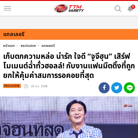
N
แกลเลอรี
หน้าแรก
exclusive
แกลเลอรี
เก็บตกความหล่อ น่ารัก ใจดี “จูจีฮุน” เสิร์ฟ
โมเมนต์ฉ่ำทั่วฮอลล์! กับงานแฟนมีตติ้งที่ถูก
ยกให้คุ้มค่าสมการรอคอยที่สุด
EXCLUSIVE
: 23 ก.ค. 2568