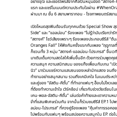
อย่างจุใจ และเซอร์ไพรส์จากศิลปินหนุ่มฮอต “สตางค์-กิต
แรก และแชร์โมเมนต์ความประทับใจผ่าน #WhenOrange
ผ่านมา ณ ชั้น 6 สยามพารากอน - โรงภาพยนตร์สยา
เปิดโหมดสุดฟินต้อนรับทุกคนด้วย Special Show สุด
Side” และ “แอลม่อน” ร้องเพลง “ไม่รู้ว่ามันเรียกว่
“สตางค์” โชว์เสียงเพราะๆ ร้องเพลงประกอบซีรีส์ “ต
Oranges Fall” ให้ฟังกันครั้งแรกกับเพลง “ฤดูกาลที
ก็ชวนทั้ง 3 หนุ่ม “สตางค์-แอลม่อน-โปรเกรส” ขึ้นเ
มาเติมเต็มความสดใสให้เพิ่มขึ้นอีก ด้วยการร่วมพูดค
ความสนุก ความสนิทสนม ของแก๊งเพื่อนกับเกม “เปิดม่าน 
นิว” มาร่วมแชร์ความแสบซนของเหล่านักแสดง จนถึงขั้น
ทำงานอย่างสนุกสนาน รวมถึงเคมีเคใจ โมเมนต์ระหว่าง
และคู่ของ “จัสติน-คีตั้น” ที่ทำเอาแฟนๆ ฮ็อบไม่ไหว
ที่ต้องทำความเข้าใจ เวิร์คช้อป เกี่ยวกับช่วงวัยเรียน
เคน-พอล-จัสติน-คีตั้น” เล่นต่อคำท้ายและเดาความหม
จำที่แสนพิเศษร่วมกัน จากนั้นก็ร่วมชมซีรีส์ EP.1 ไ
ลม่อน-โปรเกรส” ที่ควงคู่ร้องเพลง “คุ้มค่าการรอคอย”
ไปพร้อมกับแฟนๆ พร้อมสปอยความสนุกใน EP. ต่อไป และลุ