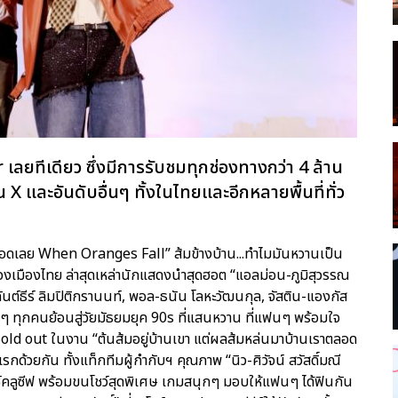
เลยทีเดียว ซึ่งมีการรับชมทุกช่องทางกว่า 4 ล้าน
น X และอันดับอื่นๆ ทั้งในไทยและอีกหลายพื้นที่ทั่ว
ราตลอดเลย When Oranges Fall” ส้มข้างบ้าน...ทำไมมันหวานเป็น
เมืองไทย ล่าสุดเหล่านักแสดงนำสุดฮอต “แอลม่อน-ภูมิสุวรรณ
ันต์ธีร์ ลิมปิติกรานนท์, พอล-ธนัน โลหะวัฒนกุล, จัสติน-แองกัส
ฟนๆ ทุกคนย้อนสู่วัยมัธยมยุค 90s ที่แสนหวาน ที่แฟนๆ พร้อมใจ
Sold out ในงาน “ต้นส้มอยู่บ้านเขา แต่ผลส้มหล่นมาบ้านเราตลอด
รกด้วยกัน ทั้งแท็กทีมผู้กำกับฯ คุณภาพ “นิว-ศิวัจน์ สวัสดิ์มณี
กซ์คลูซีฟ พร้อมขนโชว์สุดพิเศษ เกมสนุกๆ มอบให้แฟนๆ ได้ฟินกัน