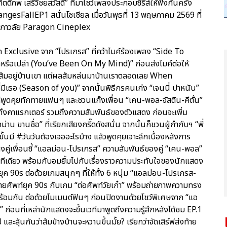
ติภพ เสรีวิชยสวัสดิ์” ที่มาโชว์เพลงประกอบซีรีส์ให้ฟังกันครั้ง
sFallEP1 สนั่นโซเชียล เมื่อวันพุธที่ 13 พฤษภาคม 2569 ที่
มภาวลัย Paragon Cineplex
 Exclusive จาก “โปรเกรส” ที่คว้าไมค์ร้องเพลง “Side To
ารักหรือเปล่า (You’ve Been On My Mind)” ก่อนส่งไมค์ต่อให้
้นส้มอยู่บ้านเขา แต่ผลส้มหล่นมาบ้านเราตลอดเลย When
่มีเธอ (Season of you)” จากนั้นพิธีกรคนเก่ง “เจนนี่ ปาหนัน”
วทีพูดคุยทักทายแฟนๆ และชวนแก๊งเพื่อน “เคน-พอล-จัสติน-คีตั้น”
ุยถึงคาแรกเตอร์ รวมถึงความสัมพันธ์ของตัวแสดง ก่อนจะเพิ่ม
ขานชื่อ” ที่เรียกเสียงกรี๊ดดังสนั่น จากนั้นก็ชวนผู้กำกับฯ “พี่
มี #วันวันต้องเจออะไรบ้าง แล้วพูดคุยเจาะลึกเบื้องหลังการ
คู่เพื่อนซี้ “แอลม่อน-โปรเกรส” ความสัมพันธ์ของคู่ “เคน-พอล”
เลยทีเดียว พร้อมกับอมยิ้มไปกับเรื่องราวความประทับใจของนักแสดง
ในยุค 90s ต่อด้วยเกมสนุกๆ ที่ให้ทั้ง 6 หนุ่ม “แอลม่อน-โปรเกรส-
ายศัพท์ยุค 90s กับเกม “ต่อศัพท์วัยเก๋า” พร้อมถ่ายภาพความทรง
ปพร้อมกัน ต่อด้วยโมเมนต์ฟินๆ ก่อนปิดงานด้วยโชว์พิเศษจาก “แอ
 ก่อนที่เหล่านักแสดงจะขึ้นเวทีมาพูดถึงความรู้สึกหลังได้ชม EP.1
้นกันว่าส้มข้างบ้านจะหวานขึ้นมั้ย? เรียกว่าจัดเสิร์ฟส่งท้าย