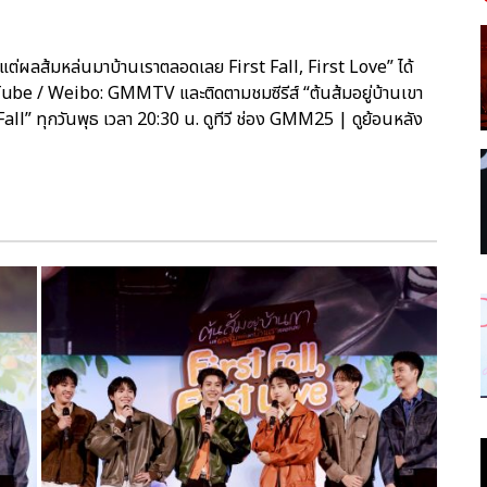
แต่ผลส้มหล่นมาบ้านเราตลอดเลย First Fall, First Love” ได้
be / Weibo: GMMTV และติดตามชมซีรีส์ “ต้นส้มอยู่บ้านเขา
” ทุกวันพุธ เวลา 20:30 น. ดูทีวี ช่อง GMM25 | ดูย้อนหลัง