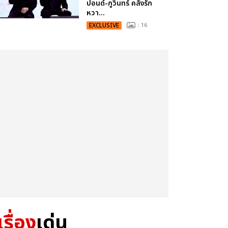
ปอนด์-ภูวินทร์ คลั่งรัก
หวา...
EXCLUSIVE
: 16
เรื่อง
เด่น