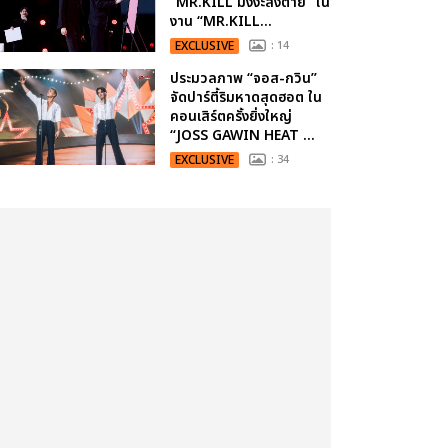
“MR.KILL มังงะสั่งตาย” ใน
งาน “MR.KILL...
EXCLUSIVE
: 14
ประมวลภาพ “จอส-กวิน”
จัดปาร์ตี้ริมหาดสุดฮอต ใน
คอนเสิร์ตครั้งยิ่งใหญ่
“JOSS GAWIN HEAT ...
EXCLUSIVE
: 34