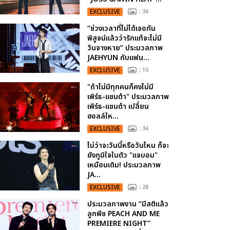
EXCLUSIVE
: 34
“ช่วงเวลาที่ไม่ได้เจอกัน
พิสูจน์แล้วว่ารักแท้จะไม่มี
วันจางหาย” ประมวลภาพ
JAEHYUN กับแฟน...
EXCLUSIVE
: 10
"ถ้าไม่มีทุกคนก็คงไม่มี
เพิร์ธ-แซนต้า" ประมวลภาพ
เพิร์ธ-แซนต้า เปลี่ยน
ฮอลล์ให...
EXCLUSIVE
: 34
ไม่ว่าจะวันนี้หรือวันไหน ก็จะ
ยังภูมิใจในตัว "แจบอม"
เหมือนเดิม! ประมวลภาพ
JA...
EXCLUSIVE
: 28
ประมวลภาพงาน “มีสติแล้ว
ลูกพีช PEACH AND ME
PREMIERE NIGHT”