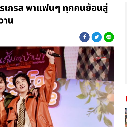
รเกรส พาแฟนๆ ทุกคนย้อนสู่
หวาน