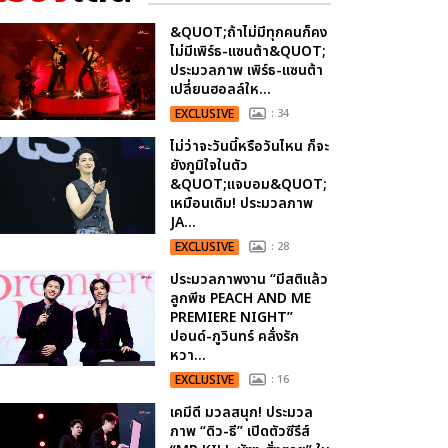
&QUOT;ถ้าไม่มีทุกคนก็คง
ไม่มีเพิร์ธ-แซนต้า&QUOT;
ประมวลภาพ เพิร์ธ-แซนต้า
เปลี่ยนฮอลล์ให...
EXCLUSIVE
: 34
ไม่ว่าจะวันนี้หรือวันไหน ก็จะ
ยังภูมิใจในตัว
&QUOT;แจบอม&QUOT;
เหมือนเดิม! ประมวลภาพ
JA...
EXCLUSIVE
: 28
ประมวลภาพงาน “มีสติแล้ว
ลูกพีช PEACH AND ME
PREMIERE NIGHT”
ปอนด์-ภูวินทร์ คลั่งรัก
หวา...
EXCLUSIVE
: 16
เคมีดี มวลสนุก! ประมวล
ภาพ “ดิว-ธี” เปิดตัวซีรีส์