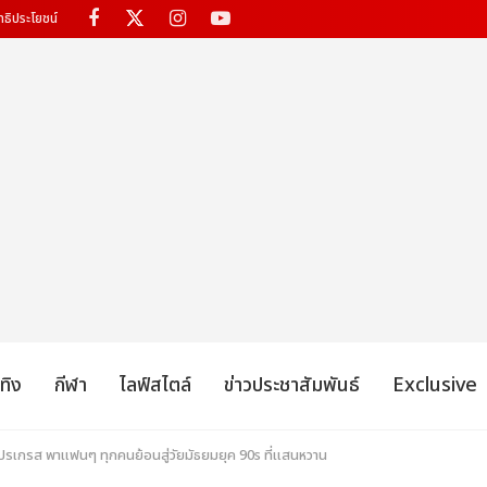
ทธิประโยชน์
เทิง
กีฬา
ไลฟ์สไตล์
ข่าวประชาสัมพันธ์
Exclusive
รเกรส พาแฟนๆ ทุกคนย้อนสู่วัยมัธยมยุค 90s ที่แสนหวาน