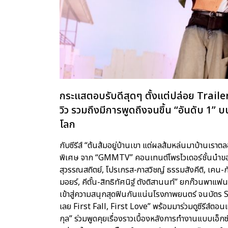
กระแสตอบรับดีสุดๆ ตั้งแต่ปล่อย Trailer 
วิว รวมถึงมีการพูดถึงจนขึ้น “อันดับ 1” บ
โลก
กับซีรีส์ “ต้นส้มอยู่บ้านเขา แต่ผลส้มหล่นมาบ้านเ
พิเศษ จาก “GMMTV” คอนเทนต์โพรไวเดอร์ชั้นนำของ
สุวรรณสถิตย์, โปรเกรส-ภาสวิชญ์ ธรรมสังคีติ, เคน-ก
มอยร์, คีตั้น-สิทธิทัศนิฐ์ ตังติสานนท์” ยกก๊วนพาแ
เข้าสู่ความสนุกสุดฟินกันแน่นโรงภาพยนตร์ จนบัตร 
เลย First Fall, First Love” พร้อมมาร่วมดูซีรีส์ตอนแ
กุล” ร่วมพูดคุยเรื่องราวเบื้องหลังการทำงานแบบเอ็