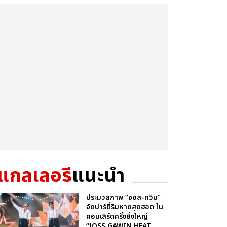
แกลเลอรี
แนะนำ
ประมวลภาพ “จอส-กวิน”
จัดปาร์ตี้ริมหาดสุดฮอต ใน
คอนเสิร์ตครั้งยิ่งใหญ่
“JOSS GAWIN HEAT ...