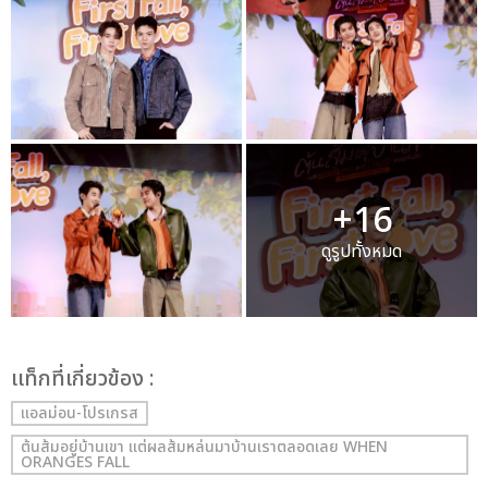
+16
ดูรูปทั้งหมด
เเท็กที่เกี่ยวข้อง :
แอลม่อน-โปรเกรส
ต้นส้มอยู่บ้านเขา แต่ผลส้มหล่นมาบ้านเราตลอดเลย WHEN
ORANGES FALL