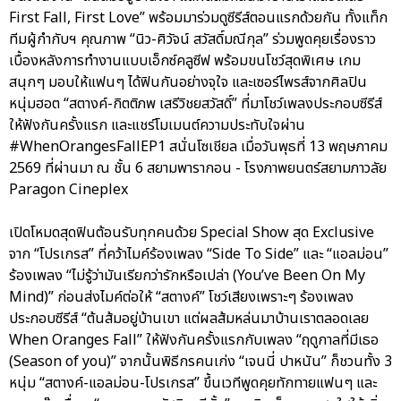
First Fall, First Love” พร้อมมาร่วมดูซีรีส์ตอนแรกด้วยกัน ทั้งแท็ก
ทีมผู้กำกับฯ คุณภาพ “นิว-ศิวัจน์ สวัสดิ์มณีกุล” ร่วมพูดคุยเรื่องราว
เบื้องหลังการทำงานแบบเอ็กซ์คลูซีฟ พร้อมขนโชว์สุดพิเศษ เกม
สนุกๆ มอบให้แฟนๆ ได้ฟินกันอย่างจุใจ และเซอร์ไพรส์จากศิลปิน
หนุ่มฮอต “สตางค์-กิตติภพ เสรีวิชยสวัสดิ์” ที่มาโชว์เพลงประกอบซีรีส์
ให้ฟังกันครั้งแรก และแชร์โมเมนต์ความประทับใจผ่าน
#WhenOrangesFallEP1 สนั่นโซเชียล เมื่อวันพุธที่ 13 พฤษภาคม
2569 ที่ผ่านมา ณ ชั้น 6 สยามพารากอน - โรงภาพยนตร์สยามภาวลัย
Paragon Cineplex
เปิดโหมดสุดฟินต้อนรับทุกคนด้วย Special Show สุด Exclusive
จาก “โปรเกรส” ที่คว้าไมค์ร้องเพลง “Side To Side” และ “แอลม่อน”
ร้องเพลง “ไม่รู้ว่ามันเรียกว่ารักหรือเปล่า (You’ve Been On My
Mind)” ก่อนส่งไมค์ต่อให้ “สตางค์” โชว์เสียงเพราะๆ ร้องเพลง
ประกอบซีรีส์ “ต้นส้มอยู่บ้านเขา แต่ผลส้มหล่นมาบ้านเราตลอดเลย
When Oranges Fall” ให้ฟังกันครั้งแรกกับเพลง “ฤดูกาลที่มีเธอ
(Season of you)” จากนั้นพิธีกรคนเก่ง “เจนนี่ ปาหนัน” ก็ชวนทั้ง 3
หนุ่ม “สตางค์-แอลม่อน-โปรเกรส” ขึ้นเวทีพูดคุยทักทายแฟนๆ และ