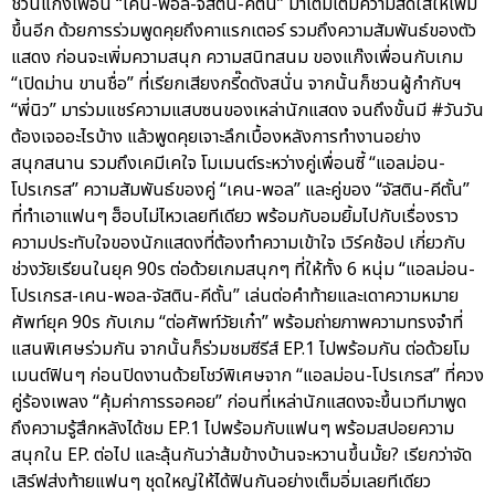
ชวนแก๊งเพื่อน “เคน-พอล-จัสติน-คีตั้น” มาเติมเต็มความสดใสให้เพิ่ม
ขึ้นอีก ด้วยการร่วมพูดคุยถึงคาแรกเตอร์ รวมถึงความสัมพันธ์ของตัว
แสดง ก่อนจะเพิ่มความสนุก ความสนิทสนม ของแก๊งเพื่อนกับเกม
“เปิดม่าน ขานชื่อ” ที่เรียกเสียงกรี๊ดดังสนั่น จากนั้นก็ชวนผู้กำกับฯ
“พี่นิว” มาร่วมแชร์ความแสบซนของเหล่านักแสดง จนถึงขั้นมี #วันวัน
ต้องเจออะไรบ้าง แล้วพูดคุยเจาะลึกเบื้องหลังการทำงานอย่าง
สนุกสนาน รวมถึงเคมีเคใจ โมเมนต์ระหว่างคู่เพื่อนซี้ “แอลม่อน-
โปรเกรส” ความสัมพันธ์ของคู่ “เคน-พอล” และคู่ของ “จัสติน-คีตั้น”
ที่ทำเอาแฟนๆ ฮ็อบไม่ไหวเลยทีเดียว พร้อมกับอมยิ้มไปกับเรื่องราว
ความประทับใจของนักแสดงที่ต้องทำความเข้าใจ เวิร์คช้อป เกี่ยวกับ
ช่วงวัยเรียนในยุค 90s ต่อด้วยเกมสนุกๆ ที่ให้ทั้ง 6 หนุ่ม “แอลม่อน-
โปรเกรส-เคน-พอล-จัสติน-คีตั้น” เล่นต่อคำท้ายและเดาความหมาย
ศัพท์ยุค 90s กับเกม “ต่อศัพท์วัยเก๋า” พร้อมถ่ายภาพความทรงจำที่
แสนพิเศษร่วมกัน จากนั้นก็ร่วมชมซีรีส์ EP.1 ไปพร้อมกัน ต่อด้วยโม
เมนต์ฟินๆ ก่อนปิดงานด้วยโชว์พิเศษจาก “แอลม่อน-โปรเกรส” ที่ควง
คู่ร้องเพลง “คุ้มค่าการรอคอย” ก่อนที่เหล่านักแสดงจะขึ้นเวทีมาพูด
ถึงความรู้สึกหลังได้ชม EP.1 ไปพร้อมกับแฟนๆ พร้อมสปอยความ
สนุกใน EP. ต่อไป และลุ้นกันว่าส้มข้างบ้านจะหวานขึ้นมั้ย? เรียกว่าจัด
เสิร์ฟส่งท้ายแฟนๆ ชุดใหญ่ให้ได้ฟินกันอย่างเต็มอิ่มเลยทีเดียว