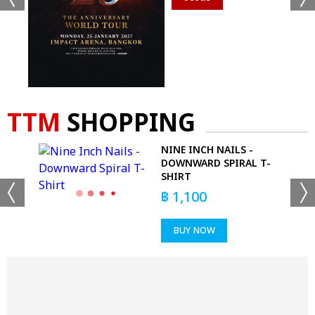
TTM
SHOPPING
NINE INCH NAILS -
 DO
DOWNWARD SPIRAL T-
SHIRT
฿
1,100
BUY NOW