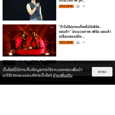
ประมวลภาพ JA...
EXCLUSIVE
: 28
"ถ้าไม่มีทุกคนก็คงไม่มีเพิร์ธ-
แซนต้า" ประมวลภาพ เพิร์ธ-แซนต้า
เปลี่ยนฮอลล์ให...
EXCLUSIVE
: 34
“ช่วงเวลาที่ไม่ได้เจอกันพิสูจน์แล้วว่า
รักแท้จะไม่มีวันจางหาย” ประมวล
เว็บไซต์นี้มีการเก็บข้อมูลการใช้งานของคุณเพื่อนำ
เกี่ยวกับเรา
ติดต่อลงโฆษณา
ติดต่อเรา
ตกลง
ภาพ JAEHYUN กับแฟน...
มาใช้วางแผนและบริหารเว็บไซต์
อ่านเพิ่มเติม
EXCLUSIVE
: 10
© 2026
THAITICKETMAJOR
All Rights Reserved.
ประมวลภาพงาน “มีสติแล้วลูกพีช
PEACH AND ME PREMIERE
NIGHT” ปอนด์-ภูวินทร์ คลั่งรัก
หวา...