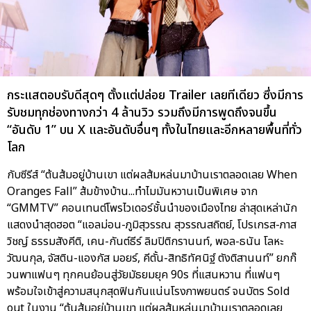
กระแสตอบรับดีสุดๆ ตั้งแต่ปล่อย Trailer เลยทีเดียว ซึ่งมีการ
รับชมทุกช่องทางกว่า 4 ล้านวิว รวมถึงมีการพูดถึงจนขึ้น
“อันดับ 1” บน X และอันดับอื่นๆ ทั้งในไทยและอีกหลายพื้นที่ทั่ว
โลก
กับซีรีส์ “ต้นส้มอยู่บ้านเขา แต่ผลส้มหล่นมาบ้านเราตลอดเลย When
Oranges Fall” ส้มข้างบ้าน...ทำไมมันหวานเป็นพิเศษ จาก
“GMMTV” คอนเทนต์โพรไวเดอร์ชั้นนำของเมืองไทย ล่าสุดเหล่านัก
แสดงนำสุดฮอต “แอลม่อน-ภูมิสุวรรณ สุวรรณสถิตย์, โปรเกรส-ภาส
วิชญ์ ธรรมสังคีติ, เคน-กันต์ธีร์ ลิมปิติกรานนท์, พอล-ธนัน โลหะ
วัฒนกุล, จัสติน-แองกัส มอยร์, คีตั้น-สิทธิทัศนิฐ์ ตังติสานนท์” ยกก๊
วนพาแฟนๆ ทุกคนย้อนสู่วัยมัธยมยุค 90s ที่แสนหวาน ที่แฟนๆ
พร้อมใจเข้าสู่ความสนุกสุดฟินกันแน่นโรงภาพยนตร์ จนบัตร Sold
out ในงาน “ต้นส้มอยู่บ้านเขา แต่ผลส้มหล่นมาบ้านเราตลอดเลย