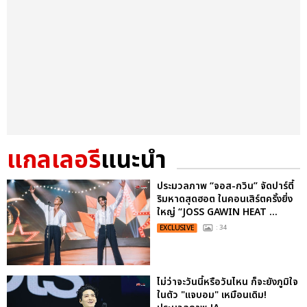
แกลเลอรี
แนะนำ
ประมวลภาพ “จอส-กวิน” จัดปาร์ตี้
ริมหาดสุดฮอต ในคอนเสิร์ตครั้งยิ่ง
ใหญ่ “JOSS GAWIN HEAT ...
EXCLUSIVE
: 34
ไม่ว่าจะวันนี้หรือวันไหน ก็จะยังภูมิใจ
ในตัว "แจบอม" เหมือนเดิม!