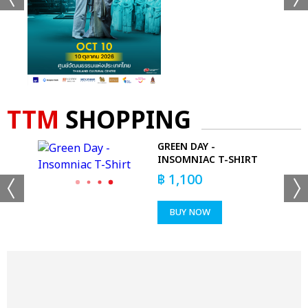
TTM
SHOPPING
GREEN DAY -
-
INSOMNIAC T-SHIRT
฿
1,100
BUY NOW