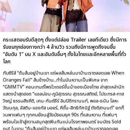
กระแสตอบรับดีสุดๆ ตั้งแต่ปล่อย Trailer เลยทีเดียว ซึ่งมีการ
รับชมทุกช่องทางกว่า 4 ล้านวิว รวมถึงมีการพูดถึงจนขึ้น
“อันดับ 1” บน X และอันดับอื่นๆ ทั้งในไทยและอีกหลายพื้นที่ทั่ว
โลก
กับซีรีส์ “ต้นส้มอยู่บ้านเขา แต่ผลส้มหล่นมาบ้านเราตลอดเลย When
Oranges Fall” ส้มข้างบ้าน...ทำไมมันหวานเป็นพิเศษ จาก
“GMMTV” คอนเทนต์โพรไวเดอร์ชั้นนำของเมืองไทย ล่าสุดเหล่านัก
แสดงนำสุดฮอต “แอลม่อน-ภูมิสุวรรณ สุวรรณสถิตย์, โปรเกรส-ภาส
วิชญ์ ธรรมสังคีติ, เคน-กันต์ธีร์ ลิมปิติกรานนท์, พอล-ธนัน โลหะ
วัฒนกุล, จัสติน-แองกัส มอยร์, คีตั้น-สิทธิทัศนิฐ์ ตังติสานนท์” ยกก๊
วนพาแฟนๆ ทุกคนย้อนสู่วัยมัธยมยุค 90s ที่แสนหวาน ที่แฟนๆ
พร้อมใจเข้าสู่ความสนุกสุดฟินกันแน่นโรงภาพยนตร์ จนบัตร Sold
out ในงาน “ต้นส้มอยู่บ้านเขา แต่ผลส้มหล่นมาบ้านเราตลอดเลย