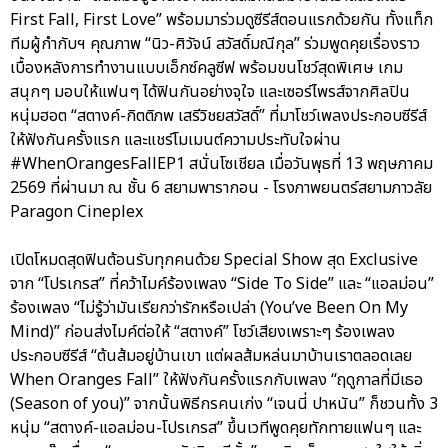
First Fall, First Love” พร้อมมาร่วมดูซีรีส์ตอนแรกด้วยกัน ทั้งแท็ก
ทีมผู้กำกับฯ คุณภาพ “นิว-ศิวัจน์ สวัสดิ์มณีกุล” ร่วมพูดคุยเรื่องราว
เบื้องหลังการทำงานแบบเอ็กซ์คลูซีฟ พร้อมขนโชว์สุดพิเศษ เกม
สนุกๆ มอบให้แฟนๆ ได้ฟินกันอย่างจุใจ และเซอร์ไพรส์จากศิลปิน
หนุ่มฮอต “สตางค์-กิตติภพ เสรีวิชยสวัสดิ์” ที่มาโชว์เพลงประกอบซีรีส์
ให้ฟังกันครั้งแรก และแชร์โมเมนต์ความประทับใจผ่าน
#WhenOrangesFallEP1 สนั่นโซเชียล เมื่อวันพุธที่ 13 พฤษภาคม
2569 ที่ผ่านมา ณ ชั้น 6 สยามพารากอน - โรงภาพยนตร์สยามภาวลัย
Paragon Cineplex
เปิดโหมดสุดฟินต้อนรับทุกคนด้วย Special Show สุด Exclusive
จาก “โปรเกรส” ที่คว้าไมค์ร้องเพลง “Side To Side” และ “แอลม่อน”
ร้องเพลง “ไม่รู้ว่ามันเรียกว่ารักหรือเปล่า (You’ve Been On My
Mind)” ก่อนส่งไมค์ต่อให้ “สตางค์” โชว์เสียงเพราะๆ ร้องเพลง
ประกอบซีรีส์ “ต้นส้มอยู่บ้านเขา แต่ผลส้มหล่นมาบ้านเราตลอดเลย
When Oranges Fall” ให้ฟังกันครั้งแรกกับเพลง “ฤดูกาลที่มีเธอ
(Season of you)” จากนั้นพิธีกรคนเก่ง “เจนนี่ ปาหนัน” ก็ชวนทั้ง 3
หนุ่ม “สตางค์-แอลม่อน-โปรเกรส” ขึ้นเวทีพูดคุยทักทายแฟนๆ และ