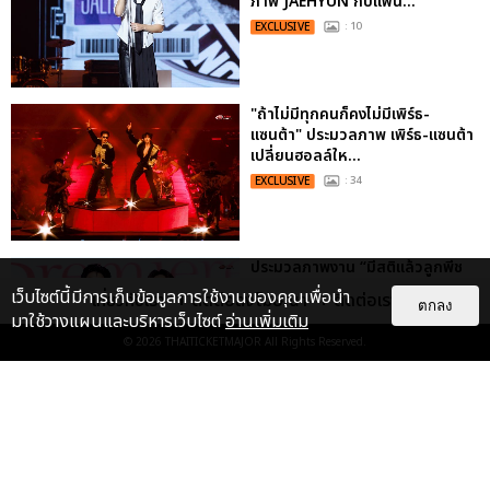
ภาพ JAEHYUN กับแฟน...
EXCLUSIVE
: 10
"ถ้าไม่มีทุกคนก็คงไม่มีเพิร์ธ-
แซนต้า" ประมวลภาพ เพิร์ธ-แซนต้า
เปลี่ยนฮอลล์ให...
EXCLUSIVE
: 34
ประมวลภาพงาน “มีสติแล้วลูกพีช
PEACH AND ME PREMIERE
เว็บไซต์นี้มีการเก็บข้อมูลการใช้งานของคุณเพื่อนำ
เกี่ยวกับเรา
ติดต่อลงโฆษณา
ติดต่อเรา
ตกลง
NIGHT” ปอนด์-ภูวินทร์ คลั่งรัก
มาใช้วางแผนและบริหารเว็บไซต์
อ่านเพิ่มเติม
หวา...
© 2026
THAITICKETMAJOR
All Rights Reserved.
EXCLUSIVE
: 16
ไม่ว่าจะวันนี้หรือวันไหน ก็จะยังภูมิใจ
ในตัว "แจบอม" เหมือนเดิม!
ประมวลภาพ JA...
EXCLUSIVE
: 28