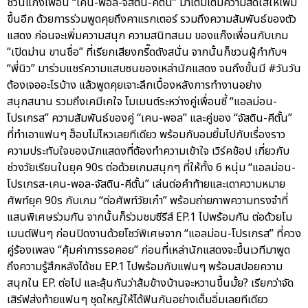
ชวนแก๊งเพื่อน “เคน-พอล-จัสติน-คีตั้น” มาเติมเต็มความสดใสให้เพิ่ม
ขึ้นอีก ด้วยการร่วมพูดคุยถึงคาแรกเตอร์ รวมถึงความสัมพันธ์ของตัว
แสดง ก่อนจะเพิ่มความสนุก ความสนิทสนม ของแก๊งเพื่อนกับเกม
“เปิดม่าน ขานชื่อ” ที่เรียกเสียงกรี๊ดดังสนั่น จากนั้นก็ชวนผู้กำกับฯ
“พี่นิว” มาร่วมแชร์ความแสบซนของเหล่านักแสดง จนถึงขั้นมี #วันวัน
ต้องเจออะไรบ้าง แล้วพูดคุยเจาะลึกเบื้องหลังการทำงานอย่าง
สนุกสนาน รวมถึงเคมีเคใจ โมเมนต์ระหว่างคู่เพื่อนซี้ “แอลม่อน-
โปรเกรส” ความสัมพันธ์ของคู่ “เคน-พอล” และคู่ของ “จัสติน-คีตั้น”
ที่ทำเอาแฟนๆ ฮ็อบไม่ไหวเลยทีเดียว พร้อมกับอมยิ้มไปกับเรื่องราว
ความประทับใจของนักแสดงที่ต้องทำความเข้าใจ เวิร์คช้อป เกี่ยวกับ
ช่วงวัยเรียนในยุค 90s ต่อด้วยเกมสนุกๆ ที่ให้ทั้ง 6 หนุ่ม “แอลม่อน-
โปรเกรส-เคน-พอล-จัสติน-คีตั้น” เล่นต่อคำท้ายและเดาความหมาย
ศัพท์ยุค 90s กับเกม “ต่อศัพท์วัยเก๋า” พร้อมถ่ายภาพความทรงจำที่
แสนพิเศษร่วมกัน จากนั้นก็ร่วมชมซีรีส์ EP.1 ไปพร้อมกัน ต่อด้วยโม
เมนต์ฟินๆ ก่อนปิดงานด้วยโชว์พิเศษจาก “แอลม่อน-โปรเกรส” ที่ควง
คู่ร้องเพลง “คุ้มค่าการรอคอย” ก่อนที่เหล่านักแสดงจะขึ้นเวทีมาพูด
ถึงความรู้สึกหลังได้ชม EP.1 ไปพร้อมกับแฟนๆ พร้อมสปอยความ
สนุกใน EP. ต่อไป และลุ้นกันว่าส้มข้างบ้านจะหวานขึ้นมั้ย? เรียกว่าจัด
เสิร์ฟส่งท้ายแฟนๆ ชุดใหญ่ให้ได้ฟินกันอย่างเต็มอิ่มเลยทีเดียว