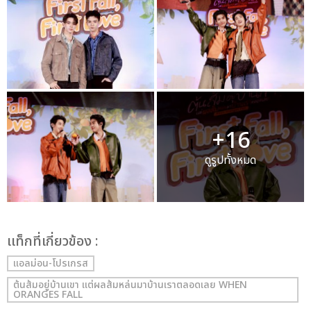
+16
ดูรูปทั้งหมด
เเท็กที่เกี่ยวข้อง :
แอลม่อน-โปรเกรส
ต้นส้มอยู่บ้านเขา แต่ผลส้มหล่นมาบ้านเราตลอดเลย WHEN
ORANGES FALL