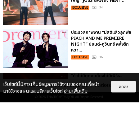
ใหญ่ “JOSS GAWIN HEAT ...
EXCLUSIVE
: 34
ประมวลภาพงาน “มีสติแล้วลูกพีช
PEACH AND ME PREMIERE
NIGHT” ปอนด์-ภูวินทร์ คลั่งรัก
หวา...
EXCLUSIVE
: 16
"ถ้าไม่มีทุกคนก็คงไม่มีเพิร์ธ-
แซนต้า" ประมวลภาพ เพิร์ธ-แซนต้า
เว็บไซต์นี้มีการเก็บข้อมูลการใช้งานของคุณเพื่อนำ
เกี่ยวกับเรา
ติดต่อลงโฆษณา
ติดต่อเรา
ตกลง
เปลี่ยนฮอลล์ให...
มาใช้วางแผนและบริหารเว็บไซต์
อ่านเพิ่มเติม
EXCLUSIVE
: 34
© 2026
THAITICKETMAJOR
All Rights Reserved.
“ช่วงเวลาที่ไม่ได้เจอกันพิสูจน์แล้วว่า
รักแท้จะไม่มีวันจางหาย” ประมวล
ภาพ JAEHYUN กับแฟน...
EXCLUSIVE
: 10