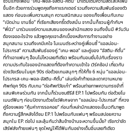
ชวนแก๊งเพื่อน “เคน-พอล-จัสติน-คีตั้น” มาเติมเต็มความสดใสให้เพิ่ม
ขึ้นอีก ด้วยการร่วมพูดคุยถึงคาแรกเตอร์ รวมถึงความสัมพันธ์ของตัว
แสดง ก่อนจะเพิ่มความสนุก ความสนิทสนม ของแก๊งเพื่อนกับเกม
“เปิดม่าน ขานชื่อ” ที่เรียกเสียงกรี๊ดดังสนั่น จากนั้นก็ชวนผู้กำกับฯ
“พี่นิว” มาร่วมแชร์ความแสบซนของเหล่านักแสดง จนถึงขั้นมี #วันวัน
ต้องเจออะไรบ้าง แล้วพูดคุยเจาะลึกเบื้องหลังการทำงานอย่าง
สนุกสนาน รวมถึงเคมีเคใจ โมเมนต์ระหว่างคู่เพื่อนซี้ “แอลม่อน-
โปรเกรส” ความสัมพันธ์ของคู่ “เคน-พอล” และคู่ของ “จัสติน-คีตั้น”
ที่ทำเอาแฟนๆ ฮ็อบไม่ไหวเลยทีเดียว พร้อมกับอมยิ้มไปกับเรื่องราว
ความประทับใจของนักแสดงที่ต้องทำความเข้าใจ เวิร์คช้อป เกี่ยวกับ
ช่วงวัยเรียนในยุค 90s ต่อด้วยเกมสนุกๆ ที่ให้ทั้ง 6 หนุ่ม “แอลม่อน-
โปรเกรส-เคน-พอล-จัสติน-คีตั้น” เล่นต่อคำท้ายและเดาความหมาย
ศัพท์ยุค 90s กับเกม “ต่อศัพท์วัยเก๋า” พร้อมถ่ายภาพความทรงจำที่
แสนพิเศษร่วมกัน จากนั้นก็ร่วมชมซีรีส์ EP.1 ไปพร้อมกัน ต่อด้วยโม
เมนต์ฟินๆ ก่อนปิดงานด้วยโชว์พิเศษจาก “แอลม่อน-โปรเกรส” ที่ควง
คู่ร้องเพลง “คุ้มค่าการรอคอย” ก่อนที่เหล่านักแสดงจะขึ้นเวทีมาพูด
ถึงความรู้สึกหลังได้ชม EP.1 ไปพร้อมกับแฟนๆ พร้อมสปอยความ
สนุกใน EP. ต่อไป และลุ้นกันว่าส้มข้างบ้านจะหวานขึ้นมั้ย? เรียกว่าจัด
เสิร์ฟส่งท้ายแฟนๆ ชุดใหญ่ให้ได้ฟินกันอย่างเต็มอิ่มเลยทีเดียว