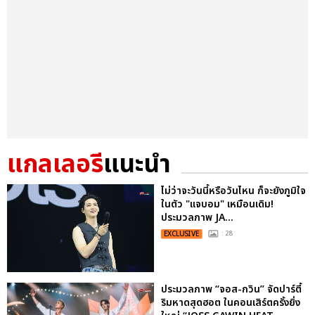
แกลเลอรี
แนะนำ
ไม่ว่าจะวันนี้หรือวันไหน ก็จะยังภูมิใจ
ในตัว "แจบอม" เหมือนเดิม!
ประมวลภาพ JA...
EXCLUSIVE
: 28
ประมวลภาพ “จอส-กวิน” จัดปาร์ตี้
ริมหาดสุดฮอต ในคอนเสิร์ตครั้งยิ่ง