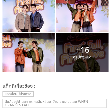
+16
ดูรูปทั้งหมด
เเท็กที่เกี่ยวข้อง :
แอลม่อน-โปรเกรส
ต้นส้มอยู่บ้านเขา แต่ผลส้มหล่นมาบ้านเราตลอดเลย WHEN
ORANGES FALL