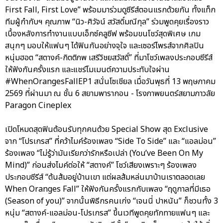
First Fall, First Love” พร้อมมาร่วมดูซีรีส์ตอนแรกด้วยกัน ทั้งแท็ก
ทีมผู้กำกับฯ คุณภาพ “นิว-ศิวัจน์ สวัสดิ์มณีกุล” ร่วมพูดคุยเรื่องราว
เบื้องหลังการทำงานแบบเอ็กซ์คลูซีฟ พร้อมขนโชว์สุดพิเศษ เกม
สนุกๆ มอบให้แฟนๆ ได้ฟินกันอย่างจุใจ และเซอร์ไพรส์จากศิลปิน
หนุ่มฮอต “สตางค์-กิตติภพ เสรีวิชยสวัสดิ์” ที่มาโชว์เพลงประกอบซีรีส์
ให้ฟังกันครั้งแรก และแชร์โมเมนต์ความประทับใจผ่าน
#WhenOrangesFallEP1 สนั่นโซเชียล เมื่อวันพุธที่ 13 พฤษภาคม
2569 ที่ผ่านมา ณ ชั้น 6 สยามพารากอน - โรงภาพยนตร์สยามภาวลัย
Paragon Cineplex
เปิดโหมดสุดฟินต้อนรับทุกคนด้วย Special Show สุด Exclusive
จาก “โปรเกรส” ที่คว้าไมค์ร้องเพลง “Side To Side” และ “แอลม่อน”
ร้องเพลง “ไม่รู้ว่ามันเรียกว่ารักหรือเปล่า (You’ve Been On My
Mind)” ก่อนส่งไมค์ต่อให้ “สตางค์” โชว์เสียงเพราะๆ ร้องเพลง
ประกอบซีรีส์ “ต้นส้มอยู่บ้านเขา แต่ผลส้มหล่นมาบ้านเราตลอดเลย
When Oranges Fall” ให้ฟังกันครั้งแรกกับเพลง “ฤดูกาลที่มีเธอ
(Season of you)” จากนั้นพิธีกรคนเก่ง “เจนนี่ ปาหนัน” ก็ชวนทั้ง 3
หนุ่ม “สตางค์-แอลม่อน-โปรเกรส” ขึ้นเวทีพูดคุยทักทายแฟนๆ และ