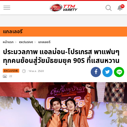
N
แกลเลอรี
หน้าแรก
exclusive
แกลเลอรี
ประมวลภาพ แอลม่อน-โปรเกรส พาแฟนๆ
ทุกคนย้อนสู่วัยมัธยมยุค 90S ที่แสนหวาน
EXCLUSIVE
: 14 พ.ค. 2569
: 22