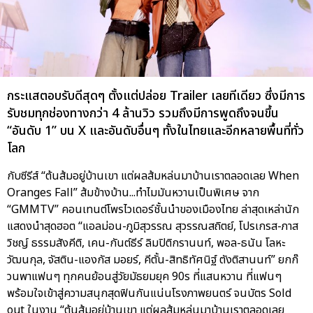
กระแสตอบรับดีสุดๆ ตั้งแต่ปล่อย Trailer เลยทีเดียว ซึ่งมีการ
รับชมทุกช่องทางกว่า 4 ล้านวิว รวมถึงมีการพูดถึงจนขึ้น
“อันดับ 1” บน X และอันดับอื่นๆ ทั้งในไทยและอีกหลายพื้นที่ทั่ว
โลก
กับซีรีส์ “ต้นส้มอยู่บ้านเขา แต่ผลส้มหล่นมาบ้านเราตลอดเลย When
Oranges Fall” ส้มข้างบ้าน...ทำไมมันหวานเป็นพิเศษ จาก
“GMMTV” คอนเทนต์โพรไวเดอร์ชั้นนำของเมืองไทย ล่าสุดเหล่านัก
แสดงนำสุดฮอต “แอลม่อน-ภูมิสุวรรณ สุวรรณสถิตย์, โปรเกรส-ภาส
วิชญ์ ธรรมสังคีติ, เคน-กันต์ธีร์ ลิมปิติกรานนท์, พอล-ธนัน โลหะ
วัฒนกุล, จัสติน-แองกัส มอยร์, คีตั้น-สิทธิทัศนิฐ์ ตังติสานนท์” ยกก๊
วนพาแฟนๆ ทุกคนย้อนสู่วัยมัธยมยุค 90s ที่แสนหวาน ที่แฟนๆ
พร้อมใจเข้าสู่ความสนุกสุดฟินกันแน่นโรงภาพยนตร์ จนบัตร Sold
out ในงาน “ต้นส้มอยู่บ้านเขา แต่ผลส้มหล่นมาบ้านเราตลอดเลย