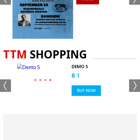
TTM
SHOPPING
D
DEMO 5
฿
1
BUY NOW