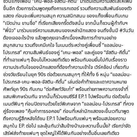
ชวนแก๊งเพื่อน “เคน-พอล-จัสติน-คีตั้น” มาเติมเต็มความสดใสให้เพิ่ม
ขึ้นอีก ด้วยการร่วมพูดคุยถึงคาแรกเตอร์ รวมถึงความสัมพันธ์ของตัว
แสดง ก่อนจะเพิ่มความสนุก ความสนิทสนม ของแก๊งเพื่อนกับเกม
“เปิดม่าน ขานชื่อ” ที่เรียกเสียงกรี๊ดดังสนั่น จากนั้นก็ชวนผู้กำกับฯ
“พี่นิว” มาร่วมแชร์ความแสบซนของเหล่านักแสดง จนถึงขั้นมี #วันวัน
ต้องเจออะไรบ้าง แล้วพูดคุยเจาะลึกเบื้องหลังการทำงานอย่าง
สนุกสนาน รวมถึงเคมีเคใจ โมเมนต์ระหว่างคู่เพื่อนซี้ “แอลม่อน-
โปรเกรส” ความสัมพันธ์ของคู่ “เคน-พอล” และคู่ของ “จัสติน-คีตั้น”
ที่ทำเอาแฟนๆ ฮ็อบไม่ไหวเลยทีเดียว พร้อมกับอมยิ้มไปกับเรื่องราว
ความประทับใจของนักแสดงที่ต้องทำความเข้าใจ เวิร์คช้อป เกี่ยวกับ
ช่วงวัยเรียนในยุค 90s ต่อด้วยเกมสนุกๆ ที่ให้ทั้ง 6 หนุ่ม “แอลม่อน-
โปรเกรส-เคน-พอล-จัสติน-คีตั้น” เล่นต่อคำท้ายและเดาความหมาย
ศัพท์ยุค 90s กับเกม “ต่อศัพท์วัยเก๋า” พร้อมถ่ายภาพความทรงจำที่
แสนพิเศษร่วมกัน จากนั้นก็ร่วมชมซีรีส์ EP.1 ไปพร้อมกัน ต่อด้วยโม
เมนต์ฟินๆ ก่อนปิดงานด้วยโชว์พิเศษจาก “แอลม่อน-โปรเกรส” ที่ควง
คู่ร้องเพลง “คุ้มค่าการรอคอย” ก่อนที่เหล่านักแสดงจะขึ้นเวทีมาพูด
ถึงความรู้สึกหลังได้ชม EP.1 ไปพร้อมกับแฟนๆ พร้อมสปอยความ
สนุกใน EP. ต่อไป และลุ้นกันว่าส้มข้างบ้านจะหวานขึ้นมั้ย? เรียกว่าจัด
เสิร์ฟส่งท้ายแฟนๆ ชุดใหญ่ให้ได้ฟินกันอย่างเต็มอิ่มเลยทีเดียว