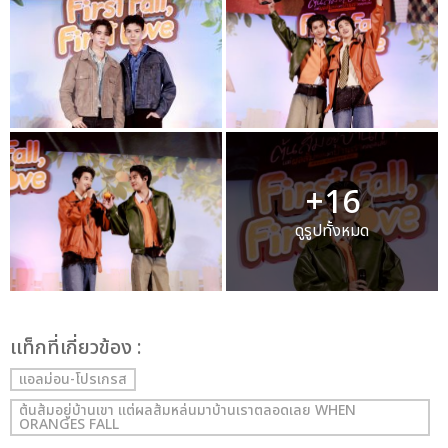
+16
ดูรูปทั้งหมด
เเท็กที่เกี่ยวข้อง :
แอลม่อน-โปรเกรส
ต้นส้มอยู่บ้านเขา แต่ผลส้มหล่นมาบ้านเราตลอดเลย WHEN
ORANGES FALL