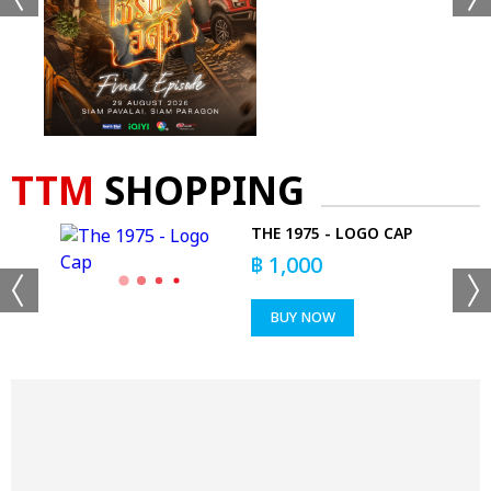
TTM
SHOPPING
D
THE 1975 - LOGO CAP
฿
1,000
BUY NOW