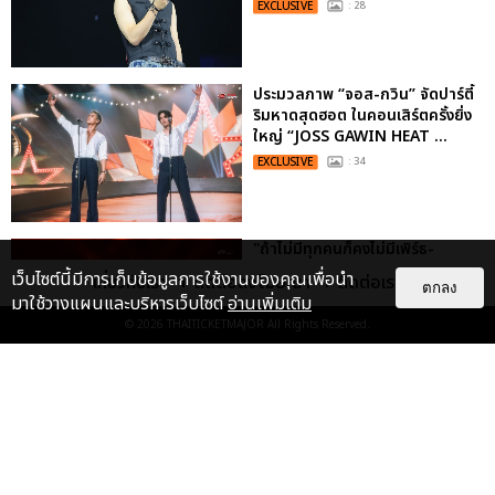
EXCLUSIVE
: 28
ประมวลภาพ “จอส-กวิน” จัดปาร์ตี้
ริมหาดสุดฮอต ในคอนเสิร์ตครั้งยิ่ง
ใหญ่ “JOSS GAWIN HEAT ...
EXCLUSIVE
: 34
"ถ้าไม่มีทุกคนก็คงไม่มีเพิร์ธ-
แซนต้า" ประมวลภาพ เพิร์ธ-แซนต้า
เว็บไซต์นี้มีการเก็บข้อมูลการใช้งานของคุณเพื่อนำ
เกี่ยวกับเรา
ติดต่อลงโฆษณา
ติดต่อเรา
ตกลง
เปลี่ยนฮอลล์ให...
มาใช้วางแผนและบริหารเว็บไซต์
อ่านเพิ่มเติม
EXCLUSIVE
: 34
© 2026
THAITICKETMAJOR
All Rights Reserved.
“ช่วงเวลาที่ไม่ได้เจอกันพิสูจน์แล้วว่า
รักแท้จะไม่มีวันจางหาย” ประมวล
ภาพ JAEHYUN กับแฟน...
EXCLUSIVE
: 10