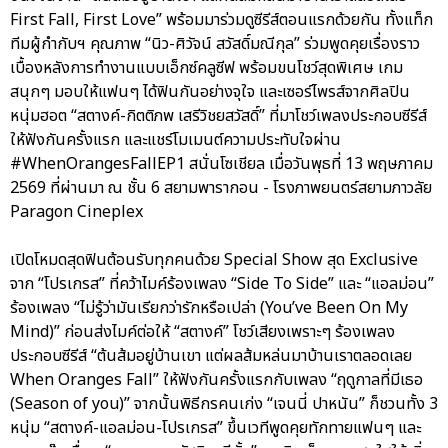
First Fall, First Love” พร้อมมาร่วมดูซีรีส์ตอนแรกด้วยกัน ทั้งแท็ก
ทีมผู้กำกับฯ คุณภาพ “นิว-ศิวัจน์ สวัสดิ์มณีกุล” ร่วมพูดคุยเรื่องราว
เบื้องหลังการทำงานแบบเอ็กซ์คลูซีฟ พร้อมขนโชว์สุดพิเศษ เกม
สนุกๆ มอบให้แฟนๆ ได้ฟินกันอย่างจุใจ และเซอร์ไพรส์จากศิลปิน
หนุ่มฮอต “สตางค์-กิตติภพ เสรีวิชยสวัสดิ์” ที่มาโชว์เพลงประกอบซีรีส์
ให้ฟังกันครั้งแรก และแชร์โมเมนต์ความประทับใจผ่าน
#WhenOrangesFallEP1 สนั่นโซเชียล เมื่อวันพุธที่ 13 พฤษภาคม
2569 ที่ผ่านมา ณ ชั้น 6 สยามพารากอน - โรงภาพยนตร์สยามภาวลัย
Paragon Cineplex
เปิดโหมดสุดฟินต้อนรับทุกคนด้วย Special Show สุด Exclusive
จาก “โปรเกรส” ที่คว้าไมค์ร้องเพลง “Side To Side” และ “แอลม่อน”
ร้องเพลง “ไม่รู้ว่ามันเรียกว่ารักหรือเปล่า (You’ve Been On My
Mind)” ก่อนส่งไมค์ต่อให้ “สตางค์” โชว์เสียงเพราะๆ ร้องเพลง
ประกอบซีรีส์ “ต้นส้มอยู่บ้านเขา แต่ผลส้มหล่นมาบ้านเราตลอดเลย
When Oranges Fall” ให้ฟังกันครั้งแรกกับเพลง “ฤดูกาลที่มีเธอ
(Season of you)” จากนั้นพิธีกรคนเก่ง “เจนนี่ ปาหนัน” ก็ชวนทั้ง 3
หนุ่ม “สตางค์-แอลม่อน-โปรเกรส” ขึ้นเวทีพูดคุยทักทายแฟนๆ และ