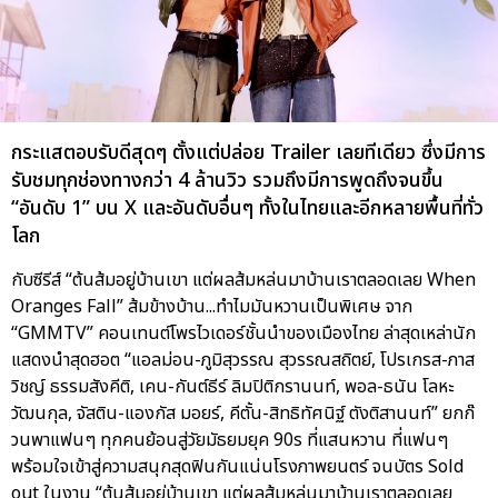
กระแสตอบรับดีสุดๆ ตั้งแต่ปล่อย Trailer เลยทีเดียว ซึ่งมีการ
รับชมทุกช่องทางกว่า 4 ล้านวิว รวมถึงมีการพูดถึงจนขึ้น
“อันดับ 1” บน X และอันดับอื่นๆ ทั้งในไทยและอีกหลายพื้นที่ทั่ว
โลก
กับซีรีส์ “ต้นส้มอยู่บ้านเขา แต่ผลส้มหล่นมาบ้านเราตลอดเลย When
Oranges Fall” ส้มข้างบ้าน...ทำไมมันหวานเป็นพิเศษ จาก
“GMMTV” คอนเทนต์โพรไวเดอร์ชั้นนำของเมืองไทย ล่าสุดเหล่านัก
แสดงนำสุดฮอต “แอลม่อน-ภูมิสุวรรณ สุวรรณสถิตย์, โปรเกรส-ภาส
วิชญ์ ธรรมสังคีติ, เคน-กันต์ธีร์ ลิมปิติกรานนท์, พอล-ธนัน โลหะ
วัฒนกุล, จัสติน-แองกัส มอยร์, คีตั้น-สิทธิทัศนิฐ์ ตังติสานนท์” ยกก๊
วนพาแฟนๆ ทุกคนย้อนสู่วัยมัธยมยุค 90s ที่แสนหวาน ที่แฟนๆ
พร้อมใจเข้าสู่ความสนุกสุดฟินกันแน่นโรงภาพยนตร์ จนบัตร Sold
out ในงาน “ต้นส้มอยู่บ้านเขา แต่ผลส้มหล่นมาบ้านเราตลอดเลย