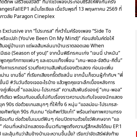
ติภพ เสรีวิชยสวัสดิ์” ที่มาโชว์เพลงประกอบซีรีส์ให้ฟังกันครั้ง
sFallEP1 สนั่นโซเชียล เมื่อวันพุธที่ 13 พฤษภาคม 2569 ที่
มภาวลัย Paragon Cineplex
 Exclusive จาก “โปรเกรส” ที่คว้าไมค์ร้องเพลง “Side To
ารักหรือเปล่า (You’ve Been On My Mind)” ก่อนส่งไมค์ต่อให้
้นส้มอยู่บ้านเขา แต่ผลส้มหล่นมาบ้านเราตลอดเลย When
่มีเธอ (Season of you)” จากนั้นพิธีกรคนเก่ง “เจนนี่ ปาหนัน”
วทีพูดคุยทักทายแฟนๆ และชวนแก๊งเพื่อน “เคน-พอล-จัสติน-คีตั้น”
ุยถึงคาแรกเตอร์ รวมถึงความสัมพันธ์ของตัวแสดง ก่อนจะเพิ่ม
ขานชื่อ” ที่เรียกเสียงกรี๊ดดังสนั่น จากนั้นก็ชวนผู้กำกับฯ “พี่
มี #วันวันต้องเจออะไรบ้าง แล้วพูดคุยเจาะลึกเบื้องหลังการ
คู่เพื่อนซี้ “แอลม่อน-โปรเกรส” ความสัมพันธ์ของคู่ “เคน-พอล”
เลยทีเดียว พร้อมกับอมยิ้มไปกับเรื่องราวความประทับใจของนักแสดง
ในยุค 90s ต่อด้วยเกมสนุกๆ ที่ให้ทั้ง 6 หนุ่ม “แอลม่อน-โปรเกรส-
ายศัพท์ยุค 90s กับเกม “ต่อศัพท์วัยเก๋า” พร้อมถ่ายภาพความทรง
ปพร้อมกัน ต่อด้วยโมเมนต์ฟินๆ ก่อนปิดงานด้วยโชว์พิเศษจาก “แอ
 ก่อนที่เหล่านักแสดงจะขึ้นเวทีมาพูดถึงความรู้สึกหลังได้ชม EP.1
้นกันว่าส้มข้างบ้านจะหวานขึ้นมั้ย? เรียกว่าจัดเสิร์ฟส่งท้าย