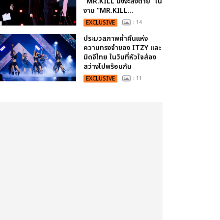
“MR.KILL มังงะสั่งตาย” ใน
งาน “MR.KILL...
EXCLUSIVE
: 14
ประมวลภาพค่ำคืนแห่ง
ความทรงจำของ ITZY และ
มิดจีไทย ในวันที่หัวใจส่อง
สว่างไปพร้อมกัน
EXCLUSIVE
: 11