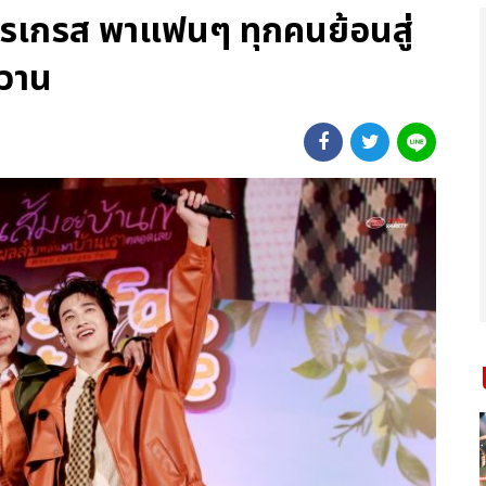
รเกรส พาแฟนๆ ทุกคนย้อนสู่
หวาน