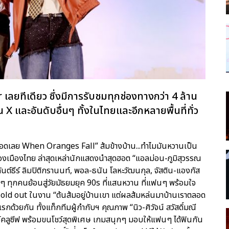
เลยทีเดียว ซึ่งมีการรับชมทุกช่องทางกว่า 4 ล้าน
น X และอันดับอื่นๆ ทั้งในไทยและอีกหลายพื้นที่ทั่ว
ราตลอดเลย When Oranges Fall” ส้มข้างบ้าน...ทำไมมันหวานเป็น
เมืองไทย ล่าสุดเหล่านักแสดงนำสุดฮอต “แอลม่อน-ภูมิสุวรรณ
ันต์ธีร์ ลิมปิติกรานนท์, พอล-ธนัน โลหะวัฒนกุล, จัสติน-แองกัส
ฟนๆ ทุกคนย้อนสู่วัยมัธยมยุค 90s ที่แสนหวาน ที่แฟนๆ พร้อมใจ
Sold out ในงาน “ต้นส้มอยู่บ้านเขา แต่ผลส้มหล่นมาบ้านเราตลอด
รกด้วยกัน ทั้งแท็กทีมผู้กำกับฯ คุณภาพ “นิว-ศิวัจน์ สวัสดิ์มณี
กซ์คลูซีฟ พร้อมขนโชว์สุดพิเศษ เกมสนุกๆ มอบให้แฟนๆ ได้ฟินกัน