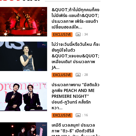
&QUOT;ถ้าไม่มีทุกคนก็คง
ไม่มีเพิร์ธ-แซนต้า&QUOT;
ประมวลภาพ เพิร์ธ-แซนต้า
เปลี่ยนฮอลล์ให...
EXCLUSIVE
: 34
ไม่ว่าจะวันนี้หรือวันไหน ก็จะ
ยังภูมิใจในตัว
&QUOT;แจบอม&QUOT;
เหมือนเดิม! ประมวลภาพ
JA...
EXCLUSIVE
: 28
ประมวลภาพงาน “มีสติแล้ว
ลูกพีช PEACH AND ME
PREMIERE NIGHT”
ปอนด์-ภูวินทร์ คลั่งรัก
หวา...
EXCLUSIVE
: 16
เคมีดี มวลสนุก! ประมวล
ภาพ “ดิว-ธี” เปิดตัวซีรีส์