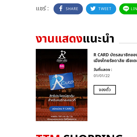
แชร์ :
SHARE
TWEET
LI
งานแสดง
แนะนำ
R CARD บัตรสมาชิกขอ
เมืองไทยรัชดาลัย เธียเต
วันที่แสดง :
01/01/22
จองตั๋ว