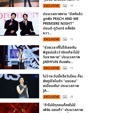
EXCLUSIVE
: 34
ประมวลภาพงาน “มีสติแล้ว
ลูกพีช PEACH AND ME
PREMIERE NIGHT”
ปอนด์-ภูวินทร์ คลั่งรัก
หวา...
EXCLUSIVE
: 16
“ช่วงเวลาที่ไม่ได้เจอกัน
พิสูจน์แล้วว่ารักแท้จะไม่มี
วันจางหาย” ประมวลภาพ
JAEHYUN กับแฟน...
EXCLUSIVE
: 10
ไม่ว่าจะวันนี้หรือวันไหน ก็จะ
ยังภูมิใจในตัว "แจบอม"
เหมือนเดิม! ประมวลภาพ
JA...
EXCLUSIVE
: 28
"ถ้าไม่มีทุกคนก็คงไม่มี
เพิร์ธ-แซนต้า" ประมวลภาพ