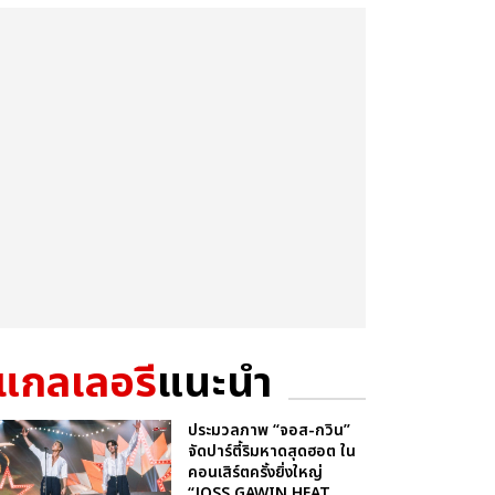
แกลเลอรี
แนะนำ
ประมวลภาพ “จอส-กวิน”
จัดปาร์ตี้ริมหาดสุดฮอต ใน
คอนเสิร์ตครั้งยิ่งใหญ่
“JOSS GAWIN HEAT ...