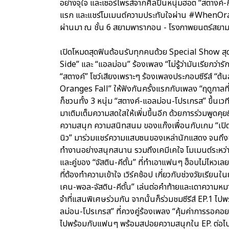
อย่างจุใจ และเซอร์ไพรส์จากศิลปินหนุ่มฮอต “สตางค์-กิต
แรก และแชร์โมเมนต์ความประทับใจผ่าน #WhenOrange
ผ่านมา ณ ชั้น 6 สยามพารากอน - โรงภาพยนตร์สยา
เปิดโหมดสุดฟินต้อนรับทุกคนด้วย Special Show สุด
Side” และ “แอลม่อน” ร้องเพลง “ไม่รู้ว่ามันเรียกว่
“สตางค์” โชว์เสียงเพราะๆ ร้องเพลงประกอบซีรีส์ “ต
Oranges Fall” ให้ฟังกันครั้งแรกกับเพลง “ฤดูกาลที
ก็ชวนทั้ง 3 หนุ่ม “สตางค์-แอลม่อน-โปรเกรส” ขึ้นเ
มาเติมเต็มความสดใสให้เพิ่มขึ้นอีก ด้วยการร่วมพูดค
ความสนุก ความสนิทสนม ของแก๊งเพื่อนกับเกม “เปิดม่าน 
นิว” มาร่วมแชร์ความแสบซนของเหล่านักแสดง จนถึงขั้น
ทำงานอย่างสนุกสนาน รวมถึงเคมีเคใจ โมเมนต์ระหว่าง
และคู่ของ “จัสติน-คีตั้น” ที่ทำเอาแฟนๆ ฮ็อบไม่ไหว
ที่ต้องทำความเข้าใจ เวิร์คช้อป เกี่ยวกับช่วงวัยเรียน
เคน-พอล-จัสติน-คีตั้น” เล่นต่อคำท้ายและเดาความหม
จำที่แสนพิเศษร่วมกัน จากนั้นก็ร่วมชมซีรีส์ EP.1 ไ
ลม่อน-โปรเกรส” ที่ควงคู่ร้องเพลง “คุ้มค่าการรอคอย”
ไปพร้อมกับแฟนๆ พร้อมสปอยความสนุกใน EP. ต่อไป และลุ