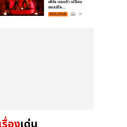
เพิร์ธ-แซนต้า เปลี่ยน
ฮอลล์ให...
EXCLUSIVE
: 34
เรื่อง
เด่น