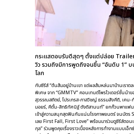
กระแสตอบรับดีสุดๆ ตั้งแต่ปล่อย Trailer 
วิว รวมถึงมีการพูดถึงจนขึ้น “อันดับ 1” บ
โลก
กับซีรีส์ “ต้นส้มอยู่บ้านเขา แต่ผลส้มหล่นมาบ้านเ
พิเศษ จาก “GMMTV” คอนเทนต์โพรไวเดอร์ชั้นนำของ
สุวรรณสถิตย์, โปรเกรส-ภาสวิชญ์ ธรรมสังคีติ, เคน-ก
มอยร์, คีตั้น-สิทธิทัศนิฐ์ ตังติสานนท์” ยกก๊วนพาแ
เข้าสู่ความสนุกสุดฟินกันแน่นโรงภาพยนตร์ จนบัตร 
เลย First Fall, First Love” พร้อมมาร่วมดูซีรีส์ตอนแ
กุล” ร่วมพูดคุยเรื่องราวเบื้องหลังการทำงานแบบเอ็