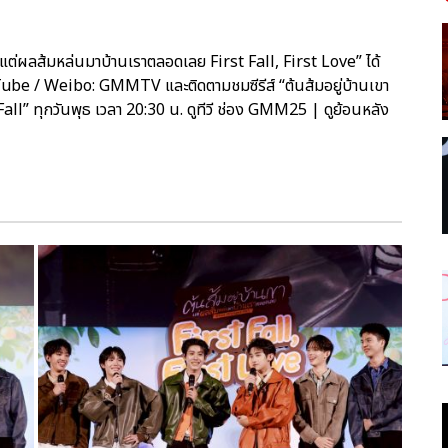
แต่ผลส้มหล่นมาบ้านเราตลอดเลย First Fall, First Love” ได้
be / Weibo: GMMTV และติดตามชมซีรีส์ “ต้นส้มอยู่บ้านเขา
” ทุกวันพุธ เวลา 20:30 น. ดูทีวี ช่อง GMM25 | ดูย้อนหลัง