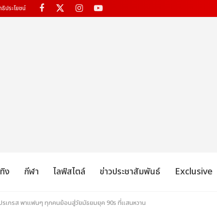
ทธิประโยชน์
เทิง
กีฬา
ไลฟ์สไตล์
ข่าวประชาสัมพันธ์
Exclusive
รเกรส พาแฟนๆ ทุกคนย้อนสู่วัยมัธยมยุค 90s ที่แสนหวาน