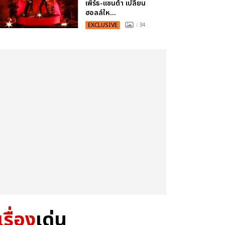
เพิร์ธ-แซนต้า เปลี่ยน
ฮอลล์ให...
EXCLUSIVE
: 34
เรื่อง
เด่น