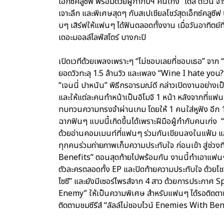
เอ็กซ์คลูซีฟ พร้อมด้วยผู้กำกับฯ คนเก่ง “เติ้ล ตะวัน
เจาะลึก และพิเศษสุดๆ กับสเปเชียลโชว์สุดเอ็กซ์คลูซีฟ
บๆ เสิร์ฟให้แฟนๆ ได้ฟินตลอดทั้งงาน เมื่อวันอาทิตย
เดอะมอลล์ไลฟ์สโตร์ บางกะปิ
เปิดเวทีด้วยเพลงเพราะๆ “ไม่ชอบเลยที่ชอบเธอ” จาก “ก
ยอดวิวทะลุ 1.5 ล้านวิว และเพลง “Wine I hate you?”
“เจนนี่ ปาหนัน” พิธีกรอารมณ์ดี กล่าวเปิดงานอย่างเป
และให้แต่ละคนทำหน้าเป็นอิโมจิ 1 หน้า หลังจากที่แ
ทบทวนความทรงจำผ่านเกม โดยให้ 1 คนใส่หูฟัง อีก 1 คน 
ฉากฟินๆ แบบนี้เกิดขึ้นได้เพราะฝีมือผู้กำกับคนเก่ง “พี
ด้วยอ่านคอมเมนท์ที่แฟนๆ ร่วมกันเขียนลงในแฟ้ม และข
ทุกคนร่วมถ่ายภาพเก็บความประทับใจ ก่อนเข้า สู่ช่ว
Benefits” ตอนสุดท้ายไปพร้อมกัน งานนี้ทำเอาแฟนๆ 
ตัวละครตลอดทั้ง EP และปิดท้ายความประทับใจ ด้วยโชว
ไซซี” และยังมีเซอร์ไพรส์จาก 4 สาว ด้วยการประกาศ Sp
Enemy” ให้เป็นความพิเศษ สำหรับแฟนๆ ได้รอติดตา
ติดตามชมซีรีส์ “ลัลล์ไม่ชอบไวน์ Enemies With Ben