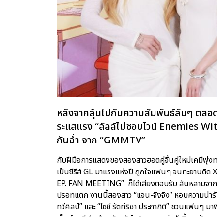
หลังจากลุ้นไปกับความสัมพันธ์ลับๆ ตลอด
ระแสแรง “ลัลล์ไม่ชอบไวน์ Enemies Wit
กันฉ่ำ จาก “GMMTV”
กับฝีมือการแสดงของสองสาวฮอตคู่จิ้นคู่ใหม่เคมีพุ่งทะล
เป็นซีรีส์ GL มาแรงแห่งปี ถูกใจแฟนๆ จนทะยานติด X เ
EP. FAN MEETING” ก็ได้เสียงตอบรับ ล้นหลามจากแ
ปรอทแตก งานนี้สองสาว “แจน-จิงจิง” หอบความน่ารัก 
ทวีศิลป์” และ “ไซซี รัตท์ริชา ประภากิติ” ชวนแฟนๆ