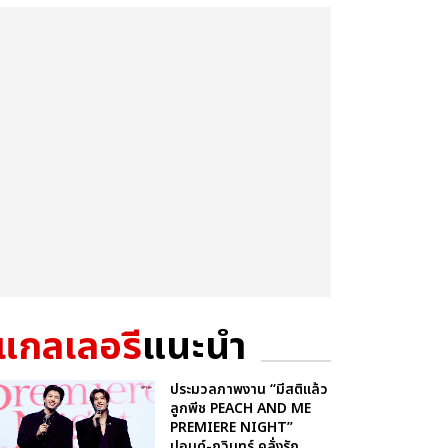
แกลเลอรี
แนะนำ
ประมวลภาพงาน “มีสติแล้ว
ลูกพีช PEACH AND ME
PREMIERE NIGHT”
ปอนด์-ภูวินทร์ คลั่งรัก