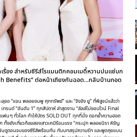
เรื่อง สำหรับซีรีส์โรแมนติกคอมเมดี้หวานปนแซ่บก
h Benefits” ต่อหน้าเถียงกันฉอด...กลับบ้านกอด
ุจอ “แจน พลอยชมพู ศุภทรัพย์” และ “จิงจิง ยู” ที่พิสูจน์แล้วว่า
ทรนด์ “อันดับ 1” ทุกสัปดาห์ ล่าสุดงาน “ลัลล์ไม่ชอบไวน์ Final
ฟนๆ ทั่วโลก ทำให้บัตร SOLD OUT ทุกที่นั่ง ตอกย้ำความฮอต
ทั้งยังเกี่ยวก้อยสองสาวเคมีร้อนแรง “กระปุก พลอยนิรา หิรัญ
 มาฟินดูตอนจบของซีรีส์พร้อมกัน กับบทสรุปความรัก และพูดคุยแบบ