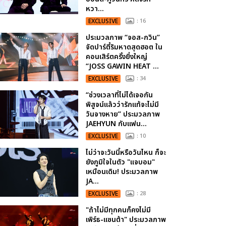
หวา...
EXCLUSIVE
: 16
ประมวลภาพ “จอส-กวิน”
จัดปาร์ตี้ริมหาดสุดฮอต ใน
คอนเสิร์ตครั้งยิ่งใหญ่
“JOSS GAWIN HEAT ...
EXCLUSIVE
: 34
“ช่วงเวลาที่ไม่ได้เจอกัน
พิสูจน์แล้วว่ารักแท้จะไม่มี
วันจางหาย” ประมวลภาพ
JAEHYUN กับแฟน...
EXCLUSIVE
: 10
ไม่ว่าจะวันนี้หรือวันไหน ก็จะ
ยังภูมิใจในตัว "แจบอม"
เหมือนเดิม! ประมวลภาพ
JA...
EXCLUSIVE
: 28
"ถ้าไม่มีทุกคนก็คงไม่มี
เพิร์ธ-แซนต้า" ประมวลภาพ