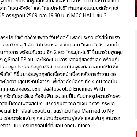
 จารุจินดา” ที่มาร่วมพูดคุยถึงเบื้องหลังการทำงาน ในกอง ถ่ายแบบ
 จาก “แจน-จิงจิง” และ “กระปุก-ไซซี” ท่ามกลางโมเมนต์เริ่ดๆ แซ่
์ที่ 5 กรกฎาคม 2569 เวลา 19.30 น. ที่ MCC HALL ชั้น 3
ระปุก-ไซซี” ต่อด้วยเพลง “งั้นรักละ” เพลงประกอบซีรีส์ที่มาแรง
 ยอดวิวทะลุ 1 ล้านวิวไปอย่างสวย งาม จาก “แจน-จิงจิง” จากนั้น
็นทางการ พร้อมกับชวน อีก 2 สาว “กระปุก-ไซซี” ขึ้นมาร่วมพูดคุย
ฟนๆ ดู Final EP จบ และให้คะแนนการแสดงคู่ของตัวเอง พร้อมกับ
พูดประโยคที่อยู่ในซีรีส์ โดยคนที่ใส่หูฟังต้องต่อบทให้ได้ ซึ่ง
่เติ้ล” ที่ขึ้นมาร่วมพูดคุยถึงเบื้องหน้าเบื้องหลังการทำงาน ต่อ
้อความสุดประทับใจจาก “พี่เติ้ล” ถึงน้องๆ ทั้ง 4 คน จากนั้น
งที่ทุกคนรอคอยร่วมชม “ลัลล์ไม่ชอบไวน์ Enemies With
กรี๊ดกันสุดเสียง ทั้งอินฟินและแฮปปี้ไปกับบทสรุปความรักของ
์สุดเป๊ะจากเพลงสุดปัง “แรงอีกนิด” จาก “แจน-จิงจิง-กระปุก-
ecial EP “ลัลล์ไม่ชอบไวน์ : แต่รักไวน์ที่สุด Married to My
ม เรียกว่าส่งแฟนๆ กลับบ้านด้วยความฟูลฟิล และแฟนๆ สามารถ
efits” แบบครบทุกตอบได้ที่ แอป oneD ที่เดียว