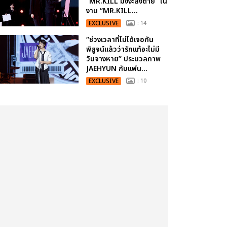
“MR.KILL มังงะสั่งตาย” ใน
งาน “MR.KILL...
EXCLUSIVE
: 14
“ช่วงเวลาที่ไม่ได้เจอกัน
พิสูจน์แล้วว่ารักแท้จะไม่มี
วันจางหาย” ประมวลภาพ
JAEHYUN กับแฟน...
EXCLUSIVE
: 10