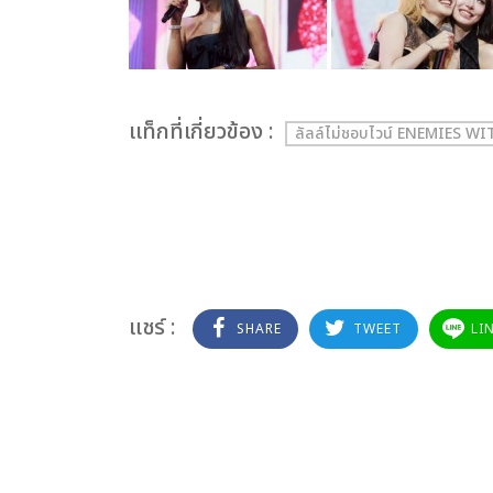
เเท็กที่เกี่ยวข้อง :
ลัลล์ไม่ชอบไวน์ ENEMIES W
แชร์ :
SHARE
TWEET
LI