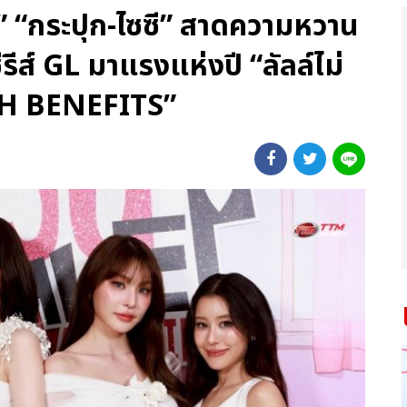
” “กระปุก-ไซซี” สาดความหวาน
ซีรีส์ GL มาแรงแห่งปี “ลัลล์ไม่
TH BENEFITS”