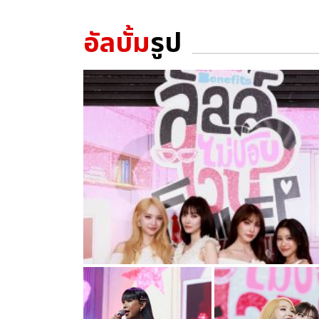
อัลบั้ม
รูป