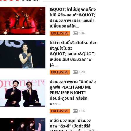
&QUOT;ถ้าไม่มีทุกคนก็คง
ไม่มีเพิร์ธ-แซนต้า&QUOT;
ประมวลภาพ เพิร์ธ-แซนต้า
เปลี่ยนฮอลล์ให...
EXCLUSIVE
: 34
ไม่ว่าจะวันนี้หรือวันไหน ก็จะ
ยังภูมิใจในตัว
&QUOT;แจบอม&QUOT;
เหมือนเดิม! ประมวลภาพ
JA...
EXCLUSIVE
: 28
ประมวลภาพงาน “มีสติแล้ว
ลูกพีช PEACH AND ME
PREMIERE NIGHT”
ปอนด์-ภูวินทร์ คลั่งรัก
หวา...
EXCLUSIVE
: 16
เคมีดี มวลสนุก! ประมวล
ภาพ “ดิว-ธี” เปิดตัวซีรีส์