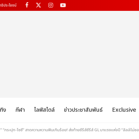
ทธิประโยชน์
เทิง
กีฬา
ไลฟ์สไตล์
ข่าวประชาสัมพันธ์
Exclusive
 “กระปุก-ไซซี” สาดความหวานฟินเกินร้อย! ส่งท้ายซีรีส์ซีรีส์ GL มาแรงแห่งปี “ลัลล์ไม