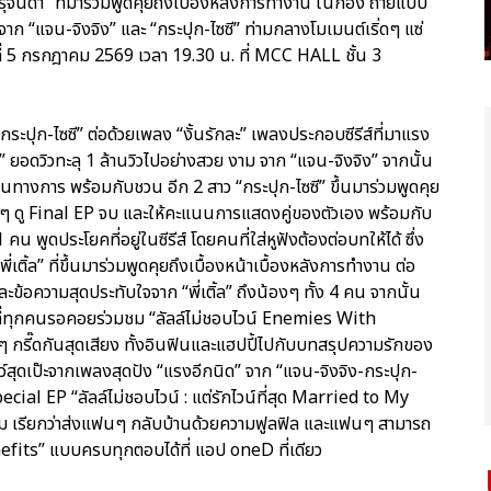
 จารุจินดา” ที่มาร่วมพูดคุยถึงเบื้องหลังการทำงาน ในกอง ถ่ายแบบ
 จาก “แจน-จิงจิง” และ “กระปุก-ไซซี” ท่ามกลางโมเมนต์เริ่ดๆ แซ่
์ที่ 5 กรกฎาคม 2569 เวลา 19.30 น. ที่ MCC HALL ชั้น 3
ระปุก-ไซซี” ต่อด้วยเพลง “งั้นรักละ” เพลงประกอบซีรีส์ที่มาแรง
 ยอดวิวทะลุ 1 ล้านวิวไปอย่างสวย งาม จาก “แจน-จิงจิง” จากนั้น
็นทางการ พร้อมกับชวน อีก 2 สาว “กระปุก-ไซซี” ขึ้นมาร่วมพูดคุย
ฟนๆ ดู Final EP จบ และให้คะแนนการแสดงคู่ของตัวเอง พร้อมกับ
พูดประโยคที่อยู่ในซีรีส์ โดยคนที่ใส่หูฟังต้องต่อบทให้ได้ ซึ่ง
่เติ้ล” ที่ขึ้นมาร่วมพูดคุยถึงเบื้องหน้าเบื้องหลังการทำงาน ต่อ
้อความสุดประทับใจจาก “พี่เติ้ล” ถึงน้องๆ ทั้ง 4 คน จากนั้น
งที่ทุกคนรอคอยร่วมชม “ลัลล์ไม่ชอบไวน์ Enemies With
กรี๊ดกันสุดเสียง ทั้งอินฟินและแฮปปี้ไปกับบทสรุปความรักของ
์สุดเป๊ะจากเพลงสุดปัง “แรงอีกนิด” จาก “แจน-จิงจิง-กระปุก-
ecial EP “ลัลล์ไม่ชอบไวน์ : แต่รักไวน์ที่สุด Married to My
ม เรียกว่าส่งแฟนๆ กลับบ้านด้วยความฟูลฟิล และแฟนๆ สามารถ
efits” แบบครบทุกตอบได้ที่ แอป oneD ที่เดียว