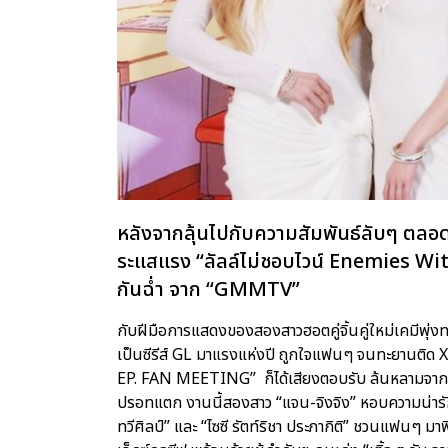
หลังจากลุ้นไปกับความสัมพันธ์ลับๆ ตลอด
ระแสแรง “ลัลล์ไม่ชอบไวน์ Enemies Wit
กันฉ่ำ จาก “GMMTV”
กับฝีมือการแสดงของสองสาวฮอตคู่จิ้นคู่ใหม่เคมีพุ่งทะล
เป็นซีรีส์ GL มาแรงแห่งปี ถูกใจแฟนๆ จนทะยานติด X เ
EP. FAN MEETING” ก็ได้เสียงตอบรับ ล้นหลามจากแ
ปรอทแตก งานนี้สองสาว “แจน-จิงจิง” หอบความน่ารัก 
ทวีศิลป์” และ “ไซซี รัตท์ริชา ประภากิติ” ชวนแฟนๆ