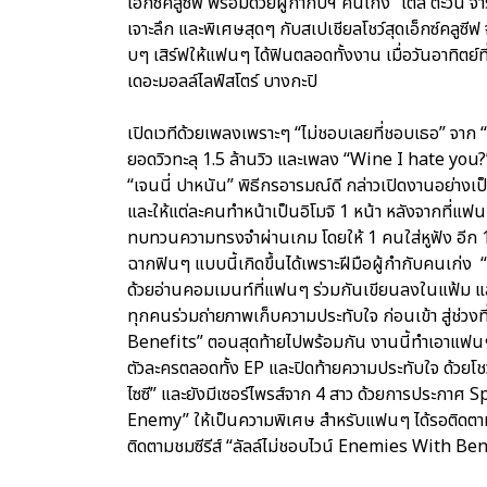
เอ็กซ์คลูซีฟ พร้อมด้วยผู้กำกับฯ คนเก่ง “เติ้ล ตะวัน
เจาะลึก และพิเศษสุดๆ กับสเปเชียลโชว์สุดเอ็กซ์คลูซีฟ
บๆ เสิร์ฟให้แฟนๆ ได้ฟินตลอดทั้งงาน เมื่อวันอาทิตย
เดอะมอลล์ไลฟ์สโตร์ บางกะปิ
เปิดเวทีด้วยเพลงเพราะๆ “ไม่ชอบเลยที่ชอบเธอ” จาก “ก
ยอดวิวทะลุ 1.5 ล้านวิว และเพลง “Wine I hate you?”
“เจนนี่ ปาหนัน” พิธีกรอารมณ์ดี กล่าวเปิดงานอย่างเป
และให้แต่ละคนทำหน้าเป็นอิโมจิ 1 หน้า หลังจากที่แ
ทบทวนความทรงจำผ่านเกม โดยให้ 1 คนใส่หูฟัง อีก 1 คน 
ฉากฟินๆ แบบนี้เกิดขึ้นได้เพราะฝีมือผู้กำกับคนเก่ง “พี
ด้วยอ่านคอมเมนท์ที่แฟนๆ ร่วมกันเขียนลงในแฟ้ม และข
ทุกคนร่วมถ่ายภาพเก็บความประทับใจ ก่อนเข้า สู่ช่ว
Benefits” ตอนสุดท้ายไปพร้อมกัน งานนี้ทำเอาแฟนๆ 
ตัวละครตลอดทั้ง EP และปิดท้ายความประทับใจ ด้วยโชว
ไซซี” และยังมีเซอร์ไพรส์จาก 4 สาว ด้วยการประกาศ Sp
Enemy” ให้เป็นความพิเศษ สำหรับแฟนๆ ได้รอติดตา
ติดตามชมซีรีส์ “ลัลล์ไม่ชอบไวน์ Enemies With Ben