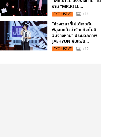
“MR.KILL มังงะสั่งตาย” ใน
งาน “MR.KILL...
EXCLUSIVE
: 14
“ช่วงเวลาที่ไม่ได้เจอกัน
พิสูจน์แล้วว่ารักแท้จะไม่มี
วันจางหาย” ประมวลภาพ
JAEHYUN กับแฟน...
EXCLUSIVE
: 10