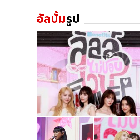
อัลบั้ม
รูป