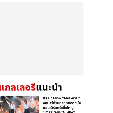
แกลเลอรี
แนะนำ
ประมวลภาพ “จอส-กวิน”
จัดปาร์ตี้ริมหาดสุดฮอต ใน
คอนเสิร์ตครั้งยิ่งใหญ่
“JOSS GAWIN HEAT ...