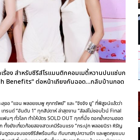
เรื่อง สำหรับซีรีส์โรแมนติกคอมเมดี้หวานปนแซ่บก
h Benefits” ต่อหน้าเถียงกันฉอด...กลับบ้านกอด
ุจอ “แจน พลอยชมพู ศุภทรัพย์” และ “จิงจิง ยู” ที่พิสูจน์แล้วว่า
ทรนด์ “อันดับ 1” ทุกสัปดาห์ ล่าสุดงาน “ลัลล์ไม่ชอบไวน์ Final
ฟนๆ ทั่วโลก ทำให้บัตร SOLD OUT ทุกที่นั่ง ตอกย้ำความฮอต
ทั้งยังเกี่ยวก้อยสองสาวเคมีร้อนแรง “กระปุก พลอยนิรา หิรัญ
 มาฟินดูตอนจบของซีรีส์พร้อมกัน กับบทสรุปความรัก และพูดคุยแบบ