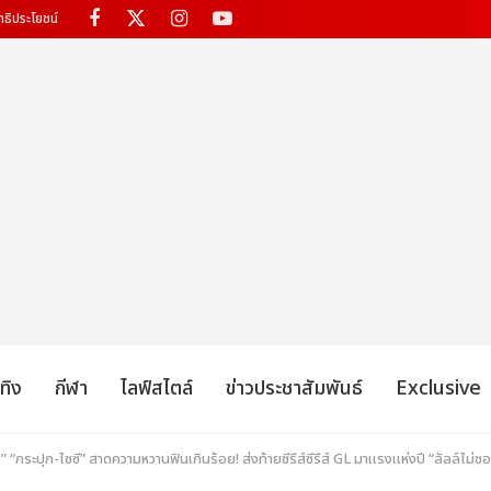
ทธิประโยชน์
เทิง
กีฬา
ไลฟ์สไตล์
ข่าวประชาสัมพันธ์
Exclusive
 “กระปุก-ไซซี” สาดความหวานฟินเกินร้อย! ส่งท้ายซีรีส์ซีรีส์ GL มาแรงแห่งปี “ลัลล์ไม