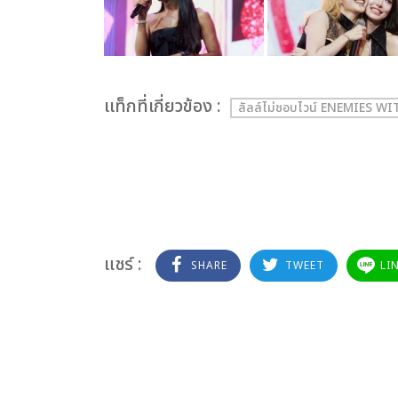
เเท็กที่เกี่ยวข้อง :
ลัลล์ไม่ชอบไวน์ ENEMIES W
แชร์ :
SHARE
TWEET
LI