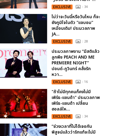
EXCLUSIVE
: 34
ไม่ว่าจะวันนี้หรือวันไหน ก็จะ
ยังภูมิใจในตัว "แจบอม"
เหมือนเดิม! ประมวลภาพ
JA...
EXCLUSIVE
: 28
ประมวลภาพงาน “มีสติแล้ว
ลูกพีช PEACH AND ME
PREMIERE NIGHT”
ปอนด์-ภูวินทร์ คลั่งรัก
หวา...
EXCLUSIVE
: 16
"ถ้าไม่มีทุกคนก็คงไม่มี
เพิร์ธ-แซนต้า" ประมวลภาพ
เพิร์ธ-แซนต้า เปลี่ยน
ฮอลล์ให...
EXCLUSIVE
: 34
“ช่วงเวลาที่ไม่ได้เจอกัน
พิสูจน์แล้วว่ารักแท้จะไม่มี