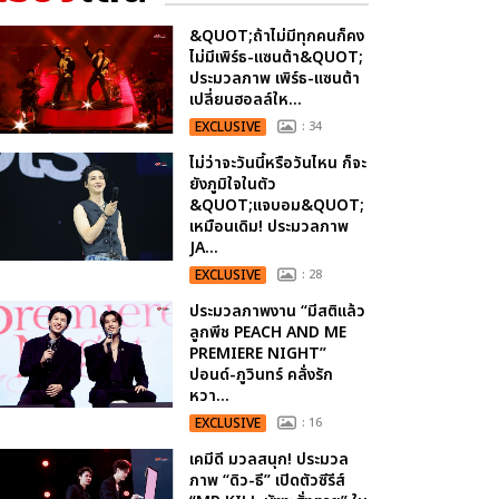
&QUOT;ถ้าไม่มีทุกคนก็คง
ไม่มีเพิร์ธ-แซนต้า&QUOT;
ประมวลภาพ เพิร์ธ-แซนต้า
เปลี่ยนฮอลล์ให...
EXCLUSIVE
: 34
ไม่ว่าจะวันนี้หรือวันไหน ก็จะ
ยังภูมิใจในตัว
&QUOT;แจบอม&QUOT;
เหมือนเดิม! ประมวลภาพ
JA...
EXCLUSIVE
: 28
ประมวลภาพงาน “มีสติแล้ว
ลูกพีช PEACH AND ME
PREMIERE NIGHT”
ปอนด์-ภูวินทร์ คลั่งรัก
หวา...
EXCLUSIVE
: 16
เคมีดี มวลสนุก! ประมวล
ภาพ “ดิว-ธี” เปิดตัวซีรีส์