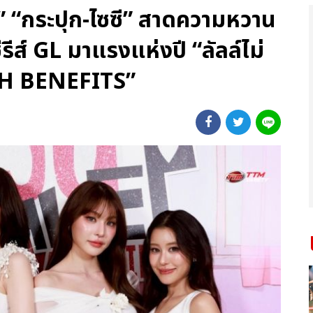
” “กระปุก-ไซซี” สาดความหวาน
ซีรีส์ GL มาแรงแห่งปี “ลัลล์ไม่
TH BENEFITS”